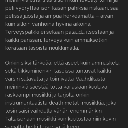
peli vyöryttää ison kasan pahiksia niskaan, saa
pelissä juosta ja ampua herkeämättä – aivan
kuin silloin vanhoina hyvinä aikoina.
Terveyspalkki ei sekään palaudu itsestään ja
kaikki panssari, terveys kuin ammuksetkin
kerätään tasoista noukkimalla.
Onkin siksi tärkeää, että aseet kuin ammuskelu
sekä liikkuminenkin tasoissa tuntuvat kaikki
varsin sulavalta ja toimivalta. Vauhdikasta
meininkiä säestää totta kai asiaan kuuluva
raskaampi musiikki ja tarjolla onkin
instrumentaalista death metal -musiikkia, joka
tosin saisi vaihdella vähän enemmänkin.
Tällaisenaan musiikki kun kuulostaa niin kovin
samalta hetki toisensa jälkeen.