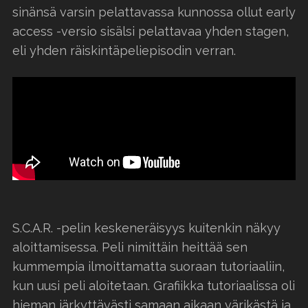
sinänsä varsin pelattavassa kunnossa ollut early
access -versio sisälsi pelattavaa yhden stagen,
eli yhden räiskintäpeliepisodin verran.
S.C.A.R. -pelin keskeneräisyys kuitenkin näkyy
aloittamisessa. Peli nimittäin heittää sen
kummempia ilmoittamatta suoraan tutoriaaliin,
kun uusi peli aloitetaan. Grafiikka tutoriaalissa oli
hieman järkyttävästi samaan aikaan värikästä ja