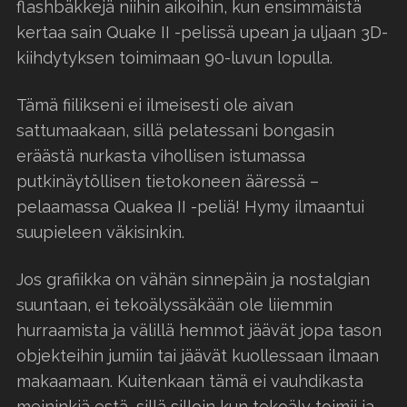
flashbäkkejä niihin aikoihin, kun ensimmäistä
kertaa sain Quake II -pelissä upean ja uljaan 3D-
kiihdytyksen toimimaan 90-luvun lopulla.
Tämä fiilikseni ei ilmeisesti ole aivan
sattumaakaan, sillä pelatessani bongasin
eräästä nurkasta vihollisen istumassa
putkinäytöllisen tietokoneen ääressä –
pelaamassa Quakea II -peliä! Hymy ilmaantui
suupieleen väkisinkin.
Jos grafiikka on vähän sinnepäin ja nostalgian
suuntaan, ei tekoälyssäkään ole liiemmin
hurraamista ja välillä hemmot jäävät jopa tason
objekteihin jumiin tai jäävät kuollessaan ilmaan
makaamaan. Kuitenkaan tämä ei vauhdikasta
meininkiä estä, sillä silloin kun tekoäly toimii ja