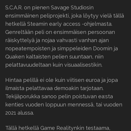
S.C.A.R. on pienen Savage Studiosin
ensimmäinen peliprojekti, joka löytyy vielä tällä
hetkellä Steamin early access -ohjelmasta.
Genreltään peli on ensimmäisen persoonan
räiskyttelyä ja nojaa vahvasti vanhan ajan
nopeatempoisten ja simppeleiden Doomin ja
Quaken kaltaisten pelien suuntaan, niin
pelattavuudeltaan kuin visuaalisestikin.
Hintaa pelillä ei ole kuin viitisen euroa ja jopa
ilmaista pelattavaa demoakin tarjotaan.
Tekijäporukka sanoo pelin poistuvan ea:sta
kenties vuoden loppuun mennessä, tai vuoden
2021 alussa.
Tällä hetkellä Game Realitynkin testaama,