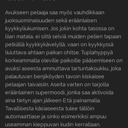
Avukseen pelaaja saa myös vauhdikkaan
juoksuominaisuuden sekä eräänlaisen
kyykkyliukumisen. Jos jokin kohta tasossa on
liian matala, ei siitä selviä muiden pelien tapaan
pelkällä kyykkykävelyllä, vaan on kyykkyssä
liu’uttava ahtaan paikan ohitse. Tuplahyppyä
korkeammalla oleville paikoille pääsemiseen on
avuksi aseesta ammuttava tartuntakoukku, joka
palautuvan benjiköyden tavoin kiskaisee
pelaajan taivaisiin. Aseita varten on tarjolla
eräänlainen supermoodi, jonka saa aktivoida
aina tietyn ajan jälkeen E:tä painamalla.
Tavallisesta käsiaseesta tulee tällöin
automaattiase ja sinko esimerkiksi ampuu
useamman kieppuvan kudin kerrallaan.