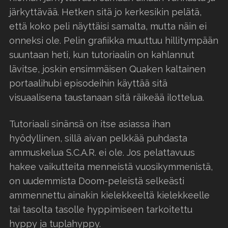
järkyttävää. Hetken sitä jo kerkesikin pelätä,
että koko peli näyttäisi samalta, mutta näin ei
onneksi ole. Pelin grafiikka muuttuu hillitympään
suuntaan heti, kun tutoriaalin on kahlannut
lävitse, joskin ensimmäisen Quaken kaltainen
portaalihubi episodeihin käyttää sitä
visuaalisena taustanaan sitä räikeää ilottelua.
Tutoriaali sinänsä on itse asiassa ihan
hyödyllinen, sillä aivan pelkkää puhdasta
ammuskelua S.C.A.R. ei ole. Jos pelattavuus
hakee vaikutteita menneistä vuosikymmenistä,
on uudemmista Doom-peleistä selkeästi
ammennettu ainakin kielekkeeltä kielekkeelle
tai tasolta tasolle hyppimiseen tarkoitettu
hyppy ja tuplahyppy.