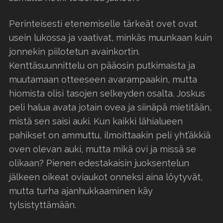
Perinteisesti etenemiselle tärkeät ovet ovat
usein lukossa ja vaativat, minkäs muunkaan kuin
jonnekin piilotetun avainkortin.
Kenttäsuunnittelu on pääosin putkimaista ja
muutamaan otteeseen avarampaakin, mutta
hiomista olisi tasojen selkeyden osalta. Joskus
peli halua avata jotain ovea ja siinäpä mietitään,
mistä sen saisi auki. Kun kaikki lähialueen
pahikset on ammuttu, ilmoittaakin peli yht’äkkiä
oven olevan auki, mutta mikä ovi ja missä se
olikaan? Pienen edestakaisin juoksentelun
jälkeen oikeat oviaukot onneksi aina löytyvät,
mutta turha ajanhukkaaminen käy
tylsistyttämään.