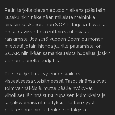
Pelin tarjolla olevan episodin aikana päästään
kutakuinkin näkemään millaista meininkiä
ainakin keskeneräinen S.C.A.R. tarjoaa. Luvassa
on suoraviivaista ja erittäin vauhdikasta
räiskimistä. Jos 2016 vuoden Doom oli monen
mielestä jotain hienoa juurille palaamista, on
S.C.A.R. niin ikään samankaltaista hupailua, joskin
pienen pienellä budjetilla.
Pieni budjetti näkyy ennen kaikkea
visuaalisessa yleisilmeessä. Tasot sinänsä ovat
toimivannäköisiä, mutta päälle hyökyvät
viholliset lähinnä surkuhupaisen kulmikkaita ja
sarjakuvamaisia ilmestyksiä. Jostain syystä
pelatessani sain kuitenkin nostalgisia