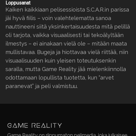
Loppusanat
Kaiken kaikkiaan pelisessioista S.C.A.R.in parissa
jäi hyvä fiilis – voin valehtelematta sanoa
nauttineeni siitä yksinkertaisuudesta mitä pelillä
oli tarjota, vaikka visuaalisesti tai tekoälyltään
ilmestys – ei ainakaan vielä ole – mitään maata
mullistavaa. Bugeja ja hiottavaa vielä riittää, niin
visuaalisuuden kuin yleisen toteutuksenkin
saralla, mutta Game Reality jää mielenkiinnolla
odottamaan lopullista tuotetta, kun “arvet
paranevat” ja peli valmistuu.
Game Reality on riippumaton pelimedia, joka julkaisee