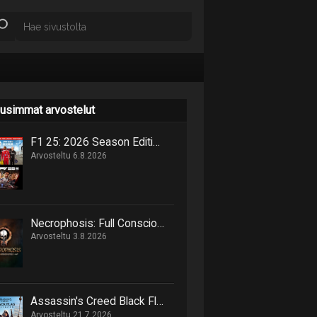
usimmat arvostelut
F1 25: 2026 Season Edition niputtaa uutta ja vanhaa samaan pakettiin
Arvosteltu 6.8.2026
Necrophosis: Full Consciousness tarjoilee lovecraftimaisen matkan painajaisnäkymiin
Arvosteltu 3.8.2026
Assassin's Creed Black Flag Resynced marssittaa epäilijät lankulta
Arvosteltu 21.7.2026