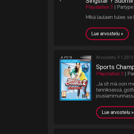
Singstar ? Suomi
Playstation 3
| Partypel
Mikä laulaen tulee, se
Lue arvostelu »
Arvosteltu 9.1.2013
Sports Champ
Playstation 3
| Pa
..Ja sit mä oon m
tenniksessä, golfi
jousiammunnassa 
Lue arvostelu »