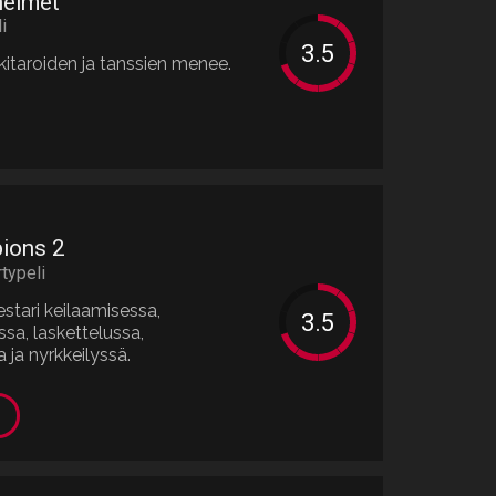
helmet
i
 kitaroiden ja tanssien menee.
ions 2
rtypeli
estari keilaamisessa,
ssa, laskettelussa,
ja nyrkkeilyssä.