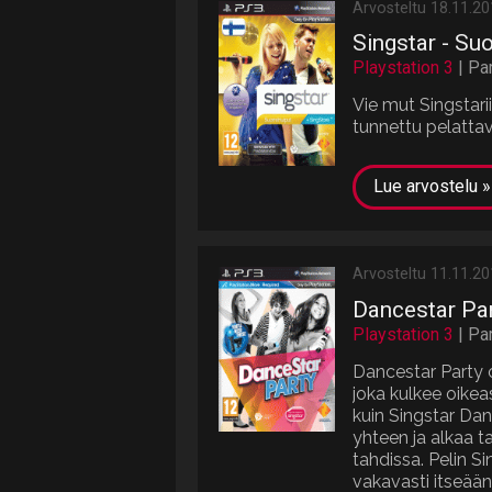
Arvosteltu 18.11.2
Singstar - Su
Playstation 3
| Pa
Vie mut Singstarii
tunnettu pelatta
Lue arvostelu »
Arvosteltu 11.11.2
Dancestar Pa
Playstation 3
| Pa
Dancestar Party o
joka kulkee oikeast
kuin Singstar Da
yhteen ja alkaa t
tahdissa. Pelin Sin
vakavasti itseää