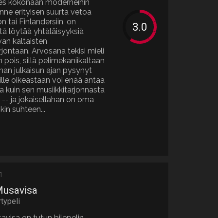
lähes kokonaan moderneihin
tunne erityisen suurta vetoa
 tai Finlandersiin, on
ä löytää yhtäläisyyksiä
van kaltaisten
rjontaan. Arvosana tekisi mieli
 pois, sillä pelimekaniikaltaan
man julkaisun ajan pysynyt
 sille oikeastaan voi enää antaa
a kuin sen musiikkitarjonnasta
 -- ja jokaisellahan on oma
in suhteen...
1
Musavisa
rtypeli
avisa on tutun bilepelin