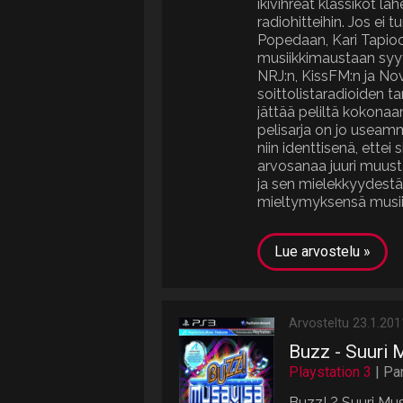
ikivihreät klassikot 
radiohitteihin. Jos ei 
Popedaan, Kari Tapioon
musiikkimaustaan syyt
NRJ:n, KissFM:n ja No
soittolistaradioiden ta
jättää peliltä kokonaan
pelisarja on jo useam
niin identtisenä, ettei
arvosanaa juuri muust
ja sen mielekkyydestä
mieltymyksensä musiik
Lue arvostelu »
Arvosteltu 23.1.201
Buzz - Suuri 
Playstation 3
| Pa
Buzz! ? Suuri Mus