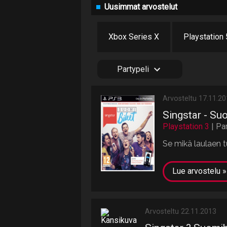
Uusimmat arvostelut
Xbox Series X
Playstation 
Partypeli
Arvosteltu 17.11.2
Singstar - Su
Playstation 3
| Pa
Se mikä laulaen t
Lue arvostelu »
Arvosteltu 22.11.2013