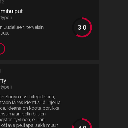
012
omihuiput
rtypeli
n uudelleen, terveisin
vuus.
011
rty
rtypeli
n Sonyn uusi bilepelisarja,
aan lähes identtisillä linjoilla
nce. Ideana on koota porukka
anssimaan pelin biisien
gstar-tyylinen, ei liian
n ottava pelitapa, sekä muun