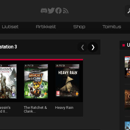
Uutiset
Artikkelit
Shop
Toimitus
U
station 3
❮
❯
ssin's
The Ratchet &
Heavy Rain
 II...
Clank...