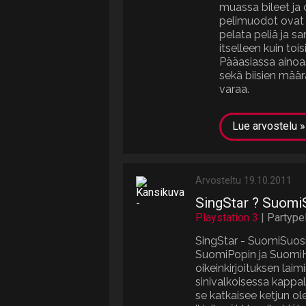
muassa bileet ja 
pelimuodot ovat e
pelata peliä ja 
itselleen kuin toi
Pääasiassa ainoas
sekä biisien määr
varaa.
Lue arvostelu »
Arvosteltu 19.10.2011
SingStar ? Suomi
Playstation 3
| Partypel
SingStar - SuomiSuosi
SuomiPopin ja SuomiHi
oikeinkirjoituksen laim
sinivalkoisessa kappal
se katkaisee ketjun ole