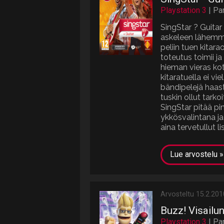
Playstation 3
| Pa
SingStar ? Guitar
askeleen lähemmä
peliin tuen kitar
toteutus toimii ja
hieman vieras ko
kitaratuella ei v
bändipelejä haas
tuskin ollut tarkoi
SingStar pitää pi
ykkösvalintana ja
aina tervetullut li
Lue arvostelu »
Arvosteltu 15.2.201
Buzz! Visailu
Playstation 3
| Pa