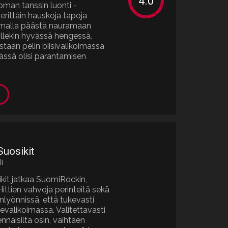
oman tanssin luonti -
rittäin hauskoja tapoja
samalla päästä nauramaan
sillekin hyvässä hengessä.
taan pelin biisivalikoimassa
ässä olisi parantamisen
Suosikit
i
kit jatkaa SuomiRockin,
ttien vahvoja perinteitä sekä
inlyönnissä, että tukevasti
evalikoimassa. Valitettavasti
nnaisilta osin, vaihtaen