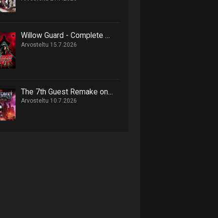
Willow Guard - Complete Edition on hack 'n' slash -retki eläinten valtakuntaan
Arvosteltu 15.7.2026
The 7th Guest Remake on onnistunut uusinta 90-luvun seikkailusta
Arvosteltu 10.7.2026