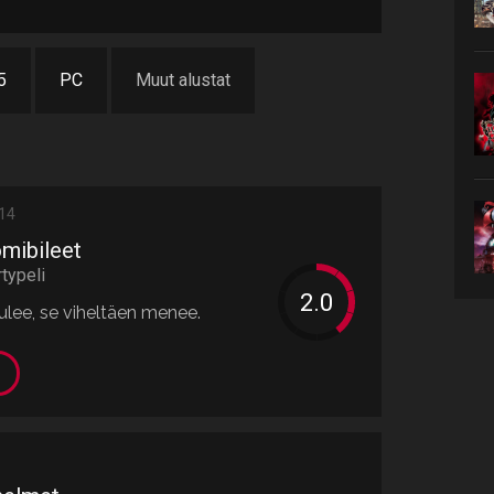
5
PC
Muut alustat
014
omibileet
rtypeli
ulee, se viheltäen menee.