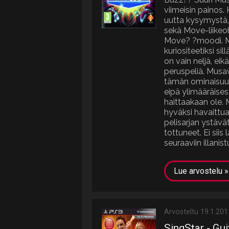
viimeisin painos.
uutta kysymystä,
sekä Move-liikeo
Move? ?moodi. M
kuriositeetiksi si
on vain neljä, eik
peruspeliä. Musav
tämän ominaisuu
eipä ylimääräise
haittaakaan ole. 
hyväksi havaittua
pelisarjan ystävä
tottuneet. Ei siis
seuraaviin illanistu
Lue arvostelu »
Arvosteltu 19.1.201
SingStar - Gui