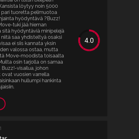
 Kansista löytyy noin 5000
 pari tuoretta pelimuotoa
hjainta hyödyntävä ?Buzz!
ove-tuki jää hieman
llä sitä hyödyntäviä minipelejä
ä niitä saa yhdisteltyä osaksi
isaa ei siis kannata yksin
den valossa ostaa, mutta
stä Move-moodista toisaalta
Muilta osin tarjolla on samaa
 Buzz!-visailua, johon
t ovat vuosien varrella
 laisinkaan hullumpi hankinta
jaisiin.
1
tar