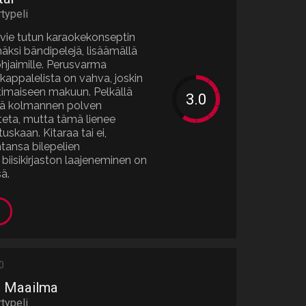
rtypeli
 vie tutun karaokekonseptin
ksi bändipelejä, lisäämällä
aohjaimille. Perusvarma
 kappalelista on vahva, joskin
timaiseen makuun. Pelkällä
ielä kolmannen polven
teta, mutta tämä lienee
tuskaan. Kitaraa tai ei,
ntansa bilepelien
 biisikirjaston laajeneminen on
sä.
0
n Maailma
rtypeli