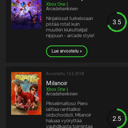
Xbox One
|
Arcadehenkinen
Ninjakissat turkeissaan
pistää rotat kuin
muutkin kiukuttelijat
nippuun - arcade style!
Lue arvostelu »
Arvosteltu 12.6.2018
Milanoir
Xbox One
|
Arcadehenkinen
Pikselimafioso Piero
laittaa ranttaliksi
oldschoolisti. Milanoir
haluaa vyöryttää
vauhdikasta toimintaa