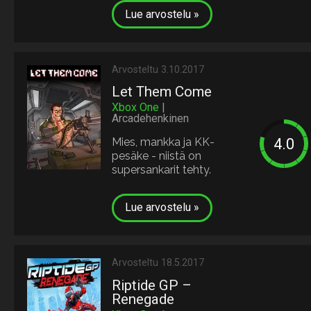
Lue arvostelu »
Arvosteltu 3.10.2017
Let Them Come
Xbox One
|
Arcadehenkinen
Mies, mankka ja KK-
pesäke - niistä on
supersankarit tehty.
Lue arvostelu »
Arvosteltu 18.5.2017
Riptide GP –
Renegade