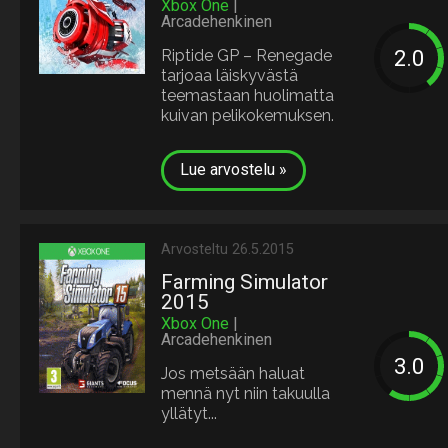
Xbox One
|
Arcadehenkinen
Riptide GP – Renegade
tarjoaa läiskyvästä
teemastaan huolimatta
kuivan pelikokemuksen.
Lue arvostelu »
Arvosteltu 26.5.2015
Farming Simulator
2015
Xbox One
|
Arcadehenkinen
Jos metsään haluat
mennä nyt niin takuulla
yllätyt...