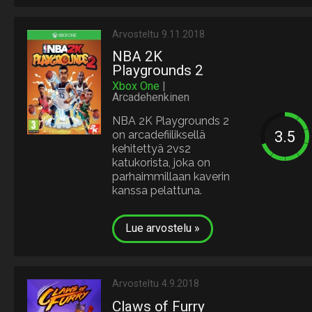
Arvosteltu 9.11.2018
NBA 2K
Playgrounds 2
Xbox One
|
Arcadehenkinen
NBA 2K Playgrounds 2
on arcadefiiliksellä
kehitettyä 2vs2
katukorista, joka on
parhaimmillaan kaverin
kanssa pelattuna.
Lue arvostelu »
Arvosteltu 4.9.2018
Claws of Furry