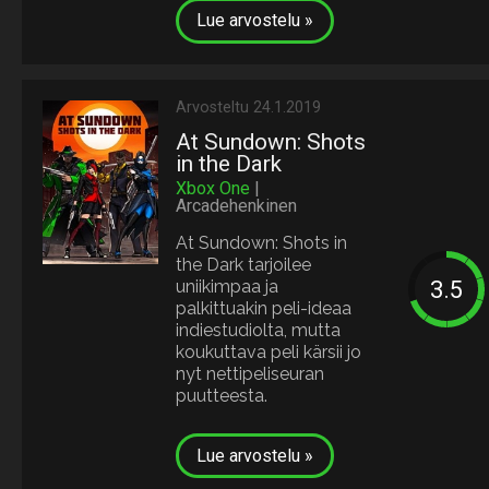
Lue arvostelu »
Arvosteltu 24.1.2019
At Sundown: Shots
in the Dark
Xbox One
|
Arcadehenkinen
At Sundown: Shots in
the Dark tarjoilee
uniikimpaa ja
palkittuakin peli-ideaa
indiestudiolta, mutta
koukuttava peli kärsii jo
nyt nettipeliseuran
puutteesta.
Lue arvostelu »