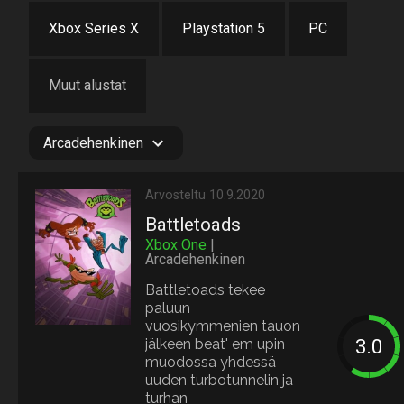
Xbox Series X
Playstation 5
PC
Muut alustat
Arcadehenkinen
Arvosteltu 10.9.2020
Battletoads
Xbox One
|
Arcadehenkinen
Battletoads tekee
paluun
vuosikymmenien tauon
jälkeen beat' em upin
muodossa yhdessä
uuden turbotunnelin ja
turhan