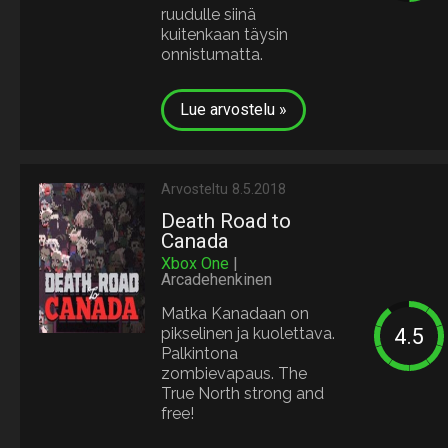
ruudulle siinä
kuitenkaan täysin
onnistumatta.
Lue arvostelu »
Arvosteltu 8.5.2018
Death Road to
Canada
Xbox One
|
Arcadehenkinen
Matka Kanadaan on
pikselinen ja kuolettava.
Palkintona
zombievapaus. The
True North strong and
free!