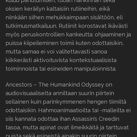
kuluu pariutumisen, ruoan hankinnan sekä
oksien keräilyn kaltaisiin rutiineihin, eikä
niinkään siihen mehukkaimpaan sisältöön, eli
tutkimusmatkailuun. Rutiinit korostavat ikävästi
myös peruskontrollien kankeutta: ohjaaminen ja
puissa kiipeileminen toimii kuten odottaisikin,
mutta samaa ei voi valitettavasti sanoa
kiikkerästi aktivoituvista kontekstuaalisista
toiminnoista tai esineiden manipuloinnista.
Ancestors – The Humankind Odyssey on
audiovisuaaliselta anniltaan suurin piirtein
sellainen kuin parinkymmenen hengen tiimiltä
odottaisikin. Hahmoanimaatioilta tai -malleilta ei
siis kannata odottaa ihan Assassin’s Creedin
tasoa, mutta apinat ovat ilmeikkäitä ja tarttuvat
puista sekä esineistä ainakin suurin piirtein