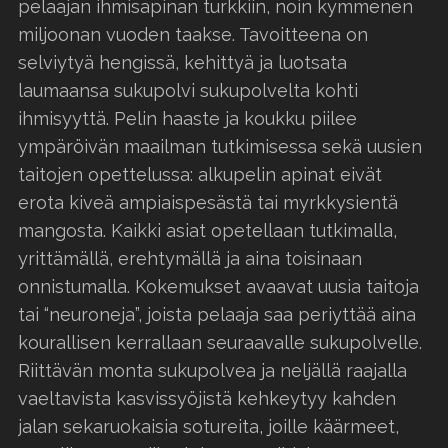
pelaajan ihmisapinan turkkiin, noin kymmenen
miljoonan vuoden taakse. Tavoitteena on
selviytyä hengissä, kehittyä ja luotsata
laumaansa sukupolvi sukupolvelta kohti
ihmisyyttä. Pelin haaste ja koukku piilee
ympäröivän maailman tutkimisessa sekä uusien
taitojen opettelussa: alkupelin apinat eivät
erota kiveä ampiaispesästä tai myrkkysientä
mangosta. Kaikki asiat opetellaan tutkimalla,
yrittämällä, erehtymällä ja aina toisinaan
onnistumalla. Kokemukset avaavat uusia taitoja
tai “neuroneja”, joista pelaaja saa periyttää aina
kourallisen kerrallaan seuraavalle sukupolvelle.
Riittävän monta sukupolvea ja neljällä raajalla
vaeltavista kasvissyöjistä kehkeytyy kahden
jalan sekaruokaisia sotureita, joille käärmeet,