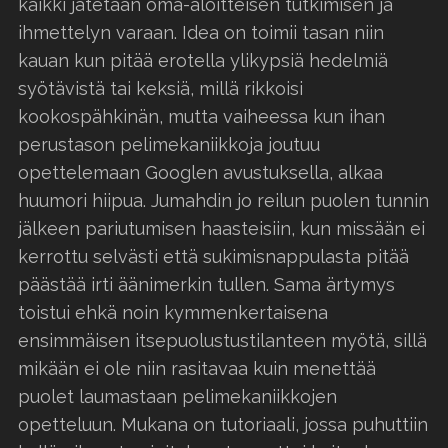
kaikki jätetään oma-aloitteisen tutkimisen ja
ihmettelyn varaan. Idea on toimii tasan niin
kauan kun pitää erotella ylikypsiä hedelmiä
syötävistä tai keksiä, millä rikkoisi
kookospähkinän, mutta vaiheessa kun ihan
perustason pelimekaniikkoja joutuu
opettelemaan Googlen avustuksella, alkaa
huumori hiipua. Jumahdin jo reilun puolen tunnin
jälkeen pariutumisen haasteisiin, kun missään ei
kerrottu selvästi että sukimisnappulasta pitää
päästää irti äänimerkin tullen. Sama ärtymys
toistui ehkä noin kymmenkertaisena
ensimmäisen itsepuolustustilanteen myötä, sillä
mikään ei ole niin rasitavaa kuin menettää
puolet laumastaan pelimekaniikkojen
opetteluun. Mukana on tutoriaali, jossa puhuttiin