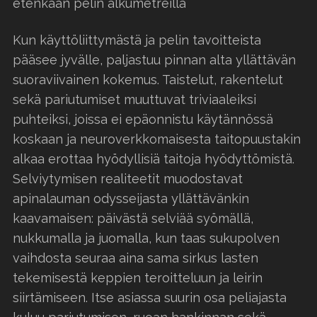
etenkään pelin alkumetreillä
Kun käyttöliittymästä ja pelin tavoitteista
pääsee jyvälle, paljastuu pinnan alta yllättävän
suoraviivainen kokemus. Taistelut, rakentelut
sekä pariutumiset muuttuvat triviaaleiksi
puhteiksi, joissa ei epäonnistu käytännössä
koskaan ja neuroverkkomaisesta taitopuustakin
alkaa erottaa hyödyllisiä taitoja hyödyttömistä.
Selviytymisen realiteetit muodostavat
apinalauman odysseijasta yllättävänkin
kaavamaisen: päivästä selviää syömällä,
nukkumalla ja juomalla, kun taas sukupolven
vaihdosta seuraa aina sama sirkus lasten
tekemisestä keppien teroitteluun ja leirin
siirtämiseen. Itse asiassa suurin osa peliajasta