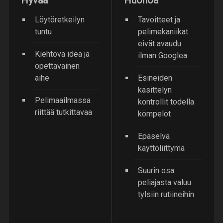
Hyvää
Huonoa
Löytöretkeilyn
Tavoitteet ja
tuntu
pelimekaniikat
eivät avaudu
Kiehtova idea ja
ilman Googlea
opettavainen
aihe
Esineiden
käsittelyn
Pelimaailmassa
kontrollit todella
riittää tutkittavaa
kömpelöt
Epäselvä
käyttöliittymä
Suurin osa
peliajasta valuu
tylsiin rutiineihin