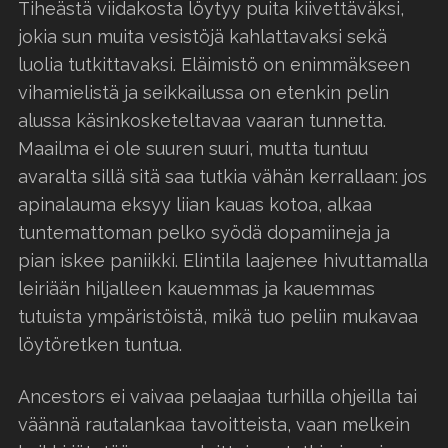
Tiheästä viidakosta löytyy puita kiivettäväksi,
jokia sun muita vesistöjä kahlattavaksi sekä
luolia tutkittavaksi. Eläimistö on enimmäkseen
vihamielistä ja seikkailussa on etenkin pelin
alussa käsinkosketeltavaa vaaran tunnetta.
Maailma ei ole suuren suuri, mutta tuntuu
avaralta sillä sitä saa tutkia vähän kerrallaan: jos
apinalauma eksyy liian kauas kotoa, alkaa
tuntemattoman pelko syödä dopamiineja ja
pian iskee paniikki. Elintila laajenee hivuttamalla
leiriään hiljalleen kauemmas ja kauemmas
tutuista ympäristöistä, mikä tuo peliin mukavaa
löytöretken tuntua.
Ancestors ei vaivaa pelaajaa turhilla ohjeilla tai
väännä rautalankaa tavoitteista, vaan melkein