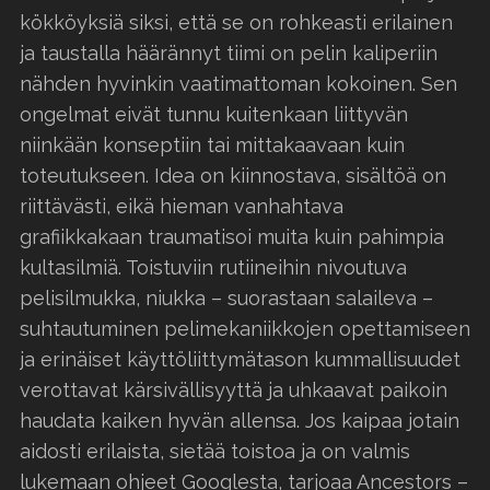
kökköyksiä siksi, että se on rohkeasti erilainen
ja taustalla häärännyt tiimi on pelin kaliperiin
nähden hyvinkin vaatimattoman kokoinen. Sen
ongelmat eivät tunnu kuitenkaan liittyvän
niinkään konseptiin tai mittakaavaan kuin
toteutukseen. Idea on kiinnostava, sisältöä on
riittävästi, eikä hieman vanhahtava
grafiikkakaan traumatisoi muita kuin pahimpia
kultasilmiä. Toistuviin rutiineihin nivoutuva
pelisilmukka, niukka – suorastaan salaileva –
suhtautuminen pelimekaniikkojen opettamiseen
ja erinäiset käyttöliittymätason kummallisuudet
verottavat kärsivällisyyttä ja uhkaavat paikoin
haudata kaiken hyvän allensa. Jos kaipaa jotain
aidosti erilaista, sietää toistoa ja on valmis
lukemaan ohjeet Googlesta, tarjoaa Ancestors –