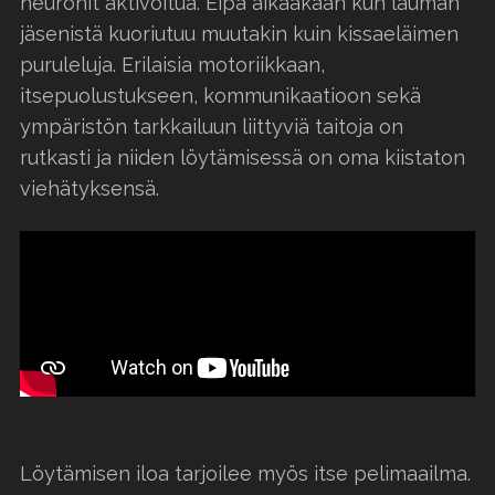
neuronit aktivoitua. Eipä aikaakaan kun lauman
jäsenistä kuoriutuu muutakin kuin kissaeläimen
puruleluja. Erilaisia motoriikkaan,
itsepuolustukseen, kommunikaatioon sekä
ympäristön tarkkailuun liittyviä taitoja on
rutkasti ja niiden löytämisessä on oma kiistaton
viehätyksensä.
Löytämisen iloa tarjoilee myös itse pelimaailma.