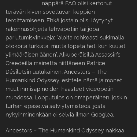
näppärä FAQ olisi kertonut
terävän kiven soveltuvan keppien
teroittamiseen. Ehkä jostain olisi löytynyt
rakennusohjeita lehväpetiin tai jopa
pariutumisvinkkejä: “aloita rohkeasti sukimalla
ötököitä turkista, mutta lopeta heti kun kuulet
ylimääräisen äänen”. Alkuperäisillä Assassin’s
Creedeilla mainetta niittäneen Patrice
Désiletsin uutukainen, Ancestors – The
Humankind Odyssey, esittele nämä ja monet
muut ihmisapinoiden haasteet videopelin
muodossa. Lopputulos on omaperäinen, joskin
turhan epäselvä selviytymisteos, josta
nykyihminenkään ei selviä ilman Googlea.
Ancestors – The Humankind Odyssey nakkaa