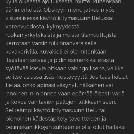
kyllä oikeasta ajoituksesta, muttei kuitenkaan
äänimerkeistä. Obskyyri meno jatkuu myös
visuaalisessa käyttöliittymäsuunnittelussa:
verenvuodosta, kylmyydestä,
ruokamyrkytyksistä ja muista tilamuuttujista
kerrotaan varsin tulkinnanvaraisella
kuvakerivillä. Kuvakieli ei ole mitenkään
itsestään selvää ja pidin esimerkiksi erästä
syötävää kasvia pitkään vahingollisena, vaikka
se itse asiassa lisäsi kestävyyttä. Jos taas haluat
tietää, onko apinasi väsynyt, nälkäinen vai
janoinen, niin onnea vaan epämääräisesti väriä
ja kokoa vaihtavien pallojen tulkkaamiseen.
Selkeämpi käyttöliittymäsuunnittelu tai
pienoinen kädestäpitely tavoitteiden ja
pelimekaniikkojen suhteen ei olisi ollut haitaksi