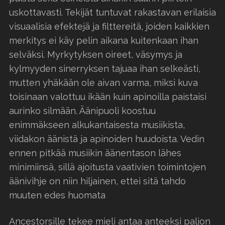
uskottavasti. Tekijät tuntuvat rakastavan erilaisia
visuaalisia efektejä ja filttereitä, joiden kaikkien
merkitys ei käy pelin aikana kuitenkaan ihan
selväksi. Myrkytyksen oireet, väsymys ja
kylmyyden sinerryksen tajuaa ihan selkeästi,
mutten yhäkään ole aivan varma, miksi kuva
toisinaan valottuu ikään kuin apinoilla paistaisi
aurinko silmään. Äänipuoli koostuu
enimmäkseen alkukantaisesta musiikista,
viidakon äänistä ja apinoiden huudoista. Vedin
ennen pitkää musiikin äänentason lähes
minimiinsä, sillä ajoitusta vaativien toimintojen
äänivihje on niin hiljainen, ettei sitä tahdo
muuten edes huomata
Ancestorsille tekee mieli antaa anteeksi paljon