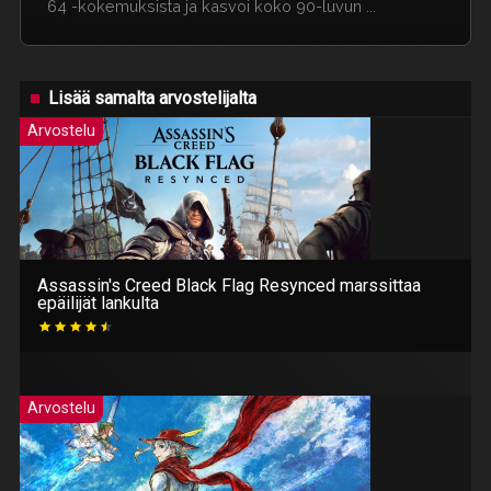
64 -kokemuksista ja kasvoi koko 90-luvun ...
Lisää samalta arvostelijalta
Arvostelu
Assassin's Creed Black Flag Resynced marssittaa
epäilijät lankulta
Arvostelu