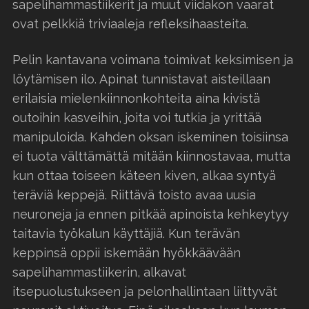
sapelihammastiikerit ja muut viidakon vaarat
ovat pelkkiä triviaaleja refleksihaasteita.
Pelin kantavana voimana toimivat keksimisen ja
löytämisen ilo. Apinat tunnistavat aisteillaan
erilaisia mielenkiinnonkohteita aina kivistä
outoihin kasveihin, joita voi tutkia ja yrittää
manipuloida. Kahden oksan iskeminen toisiinsa
ei tuota välttämättä mitään kiinnostavaa, mutta
kun ottaa toiseen käteen kiven, alkaa syntyä
teräviä keppejä. Riittävä toisto avaa uusia
neuroneja ja ennen pitkää apinoista kehkeytyy
taitavia työkalun käyttäjiä. Kun terävän
keppinsä oppii iskemään hyökkäävään
sapelihammastiikerin, alkavat
itsepuolustukseen ja pelonhallintaan liittyvät