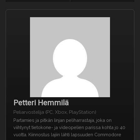
Petteri Hemmilä
Peliarvostelija (PC, Xbox, PlayStation)
Partamies ja pitkän linjan peliharrastaja, joka on
viihtynyt tietokone- ja videopelien parissa kohta jo 40
vuotta. Kiinnostus lajiin lähti lapsuuden Commodore