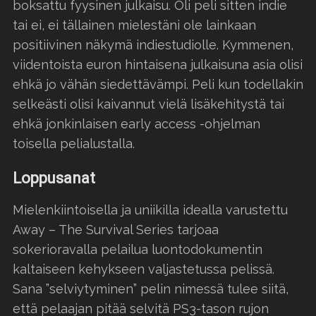
boksattu fyysinen julkaisu. Oli peli sitten indie
tai ei, ei tällainen mielestäni ole lainkaan
positiivinen näkymä indiestudiolle. Kymmenen,
viidentoista euron hintaisena julkaisuna asia olisi
ehkä jo vähän siedettävämpi. Peli kun todellakin
selkeästi olisi kaivannut vielä lisäkehitystä tai
ehkä jonkinlaisen early access -ohjelman
toisella pelialustalla.
Loppusanat
Mielenkiintoisella ja uniikilla idealla varustettu
Away – The Survival Series tarjoaa
sokerioravalla pelailua luontodokumentin
kaltaiseen kehykseen valjastetussa pelissä.
Sana ”selviytyminen” pelin nimessä tulee siitä,
että pelaajan pitää selvitä PS3-tason rujon