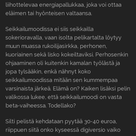
liihottelevaa energiapallukkaa, joka voi ottaa
eläimen tai hyönteisen valtaansa.
Seikkailumoodissa ei siis seikkailla
sokerioravalla, vaan isolta pelikartalta löytyy
muun muassa rukoilijasirkka, perhonen,
kuoriainen sekä lisko kokeiltaviksi. Perhosenkin
ohjaaminen oli kuitenkin kamalan työlästä ja
jopa tylsääkin, enkä nähnyt koko
seikkailumoodissa mitään sen kummempaa
varsinaista järkeä. Elämä on? Kaiken lisäksi pelin
valikossa lukee, että seikkailumoodi on vasta
beta-vaiheessa. Todellako?
Silti pelistä kehdataan pyytää 30-40 euroa,
riippuen siitä onko kyseessä digiversio vaiko