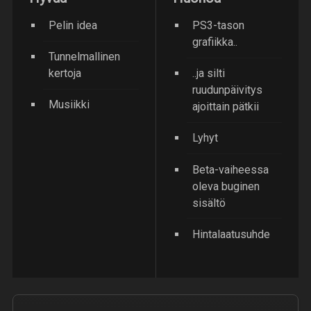
Pelin idea
PS3-tason
grafiikka..
Tunnelmallinen
kertoja
..ja silti
ruudunpäivitys
Musiikki
ajoittain pätkii
Lyhyt
Beta-vaiheessa
oleva buginen
sisältö
Hintalaatusuhde