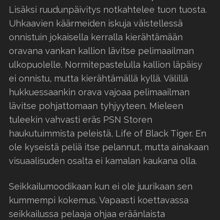
Lisäksi ruudunpäivitys notkahtelee tuon tuosta.
Uhkaavien käärmeiden iskuja väistellessä
onnistuin jokaisella kerralla kierähtämään
oravana vankan kallion lävitse pelimaailman
ulkopuolelle. Normitepastelulla kallion läpäisy
ei onnistu, mutta kierähtämällä kyllä. Välillä
hukkuessaankin orava vajoaa pelimaailman
lävitse pohjattomaan tyhjyyteen. Mieleen
tuleekin vahvasti eräs PSN Storen
haukutuimmista peleistä, Life of Black Tiger. En
ole kyseistä peliä itse pelannut, mutta ainakaan
visuaalisuden osalta ei kamalan kaukana olla.
Seikkailumoodikaan kun ei ole juurikaan sen
kummempi kokemus. Vapaasti koettavassa
seikkailussa pelaaja ohjaa eräänlaista