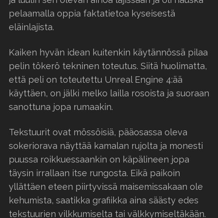
pelaamalla oppia faktatietoa kyseisestä
eläinlajista.
Kaiken hyvän idean kuitenkin käytännössä pilaa
pelin tökerö tekninen toteutus. Siitä huolimatta,
että peli on toteutettu Unreal Engine 4:ää
käyttäen, on jälki melko lailla rosoista ja suoraan
sanottuna jopa rumaakin.
Tekstuurit ovat mössöisiä, pääosassa oleva
sokeriorava näyttää kamalan rujolta ja monesti
puussa roikkuessaankin on käpälineen jopa
täysin irrallaan itse rungosta. Eikä paikoin
yllättäen eteen piirtyvissä maisemissakaan ole
kehumista, saatikka grafiikka aina säästy edes
tekstuurien vilkkumiselta tai välkkymiseltäkään.