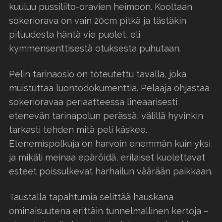
kuuluu pussiliito-oravien heimoon. Kooltaan
sokeriorava on vain 20cm pitkä ja tästäkin
pituudesta häntä vie puolet, eli
kymmensenttisestä otuksesta puhutaan.
Pelin tarinaosio on toteutettu tavalla, joka
muistuttaa luontodokumenttia. Pelaaja ohjastaa
sokerioravaa periaatteessa lineaarisesti
etenevän tarinapolun perässä, välillä hyvinkin
tarkasti tehden mitä peli käskee.
Etenemispolkuja on harvoin enemmän kuin yksi
ja mikäli meinaa epäröidä, erilaiset kuolettavat
esteet poissulkevat harhailun väärään paikkaan.
Taustalla tapahtumia selittää hauskana
ominaisuutena erittäin tunnelmallinen kertoja –