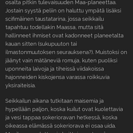
osalta pitkin tulevaisuuden Maa-planeettaa.
Jostain syystä peliin on haluttu ympätä lisäksi
scifimäinen taustatarina, jossa seikkailu
tapahtuu todellakin Maassa, mutta sitä
hallinneet ihmiset ovat kadonneet planeetalta
kauan sitten (sukupuuton tai
ilmastonmuutoksen seurauksena?). Muistoksi on
jäänyt vain mätäneviä romuja, kuten puoliksi
uponneita laivoja ja tiheissä viidakoissa
hajonneiden kiskojensa varassa roikkuvia
yksiraiteisia.
Seikkailun aikana tutkitaan maisemia ja
hypellään paljon, koska kuilut ovat kuolettavia
ja vesi tappaa sokerioravan hetkessä, koska
oikeassa elämässä sokeriorava ei osaa uida.