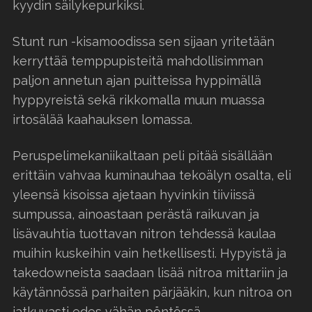
kyydin säilykepurkiksi.
Stunt run -kisamoodissa sen sijaan yritetään
kerryttää temppupisteitä mahdollisimman
paljon annetun ajan puitteissa hyppimällä
hyppyreistä sekä rikkomalla muun muassa
irtosälää kaahauksen lomassa.
Peruspelimekaniikaltaan peli pitää sisällään
erittäin vahvaa kuminauhaa tekoälyn osalta, eli
yleensä kisoissa ajetaan hyvinkin tiiviissä
sumpussa, ainoastaan perästä raikuvan ja
lisävauhtia tuottavan nitron tehdessä kaulaa
muihin kuskeihin vain hetkellisesti. Hypyistä ja
takedowneista saadaan lisää nitroa mittariin ja
käytännössä parhaiten pärjääkin, kun nitroa on
jatkuvasti edes vähän pöntössä.