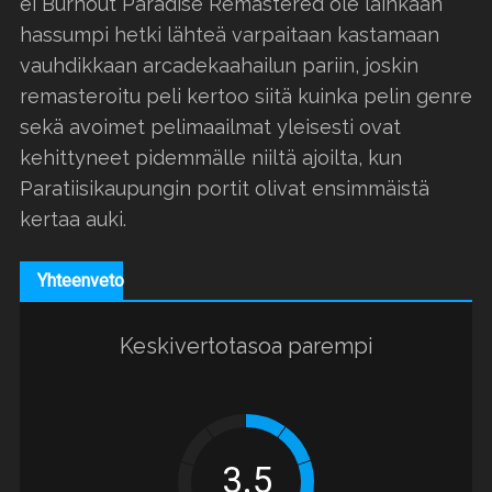
ei Burnout Paradise Remastered ole lainkaan
hassumpi hetki lähteä varpaitaan kastamaan
vauhdikkaan arcadekaahailun pariin, joskin
remasteroitu peli kertoo siitä kuinka pelin genre
sekä avoimet pelimaailmat yleisesti ovat
kehittyneet pidemmälle niiltä ajoilta, kun
Paratiisikaupungin portit olivat ensimmäistä
kertaa auki.
Yhteenveto
Keskivertotasoa parempi