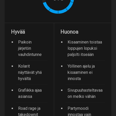
Hyvää
Huonoa
Paikoin
Kisaaminen toistaa
järjetön
loppujen lopuksi
vauhdintunne
paljolti itseään
Kolarit
Yöllinen ajelu ja
näyttävät yhä
kisaaminen ei
hyvältä
innosta
Grafiikka ajaa
Sivupuuhasteltavaa
asiansa
on melko vähän
Road rage ja
Partymoodi
takedownit
innostaa vain