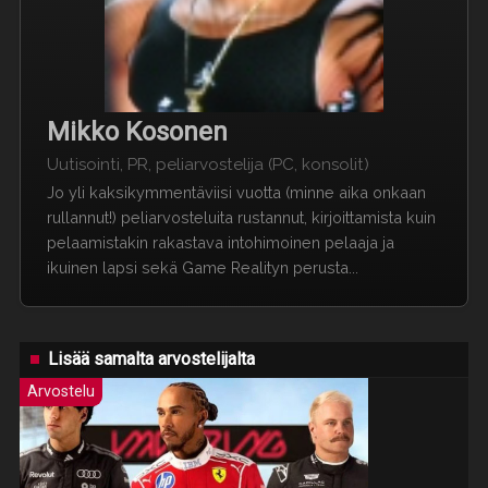
Mikko Kosonen
Uutisointi, PR, peliarvostelija (PC, konsolit)
Jo yli kaksikymmentäviisi vuotta (minne aika onkaan
rullannut!) peliarvosteluita rustannut, kirjoittamista kuin
pelaamistakin rakastava intohimoinen pelaaja ja
ikuinen lapsi sekä Game Realityn perusta...
Lisää samalta arvostelijalta
Arvostelu