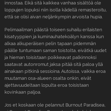
innostaa. Eikä sitä kaikkea vanhaa sisältöä ole
loppujen lopuksi niin isolla kädellä remasteroitu,
että se olisi aivan neljänkympin arvoista hupia.
Pelimaailman päästä toiseen suhailu erilaisten
kisatyyppien ja kuminauhatekoälyn kanssa kun
alkaa alkuperäisen pelin tapaan pidemmän
päälle tuntumaan saman toistolta, eivätkä uudet
ja hieman toisistaan poikkeavat palkinnoksi
saatavat autonromut jaksa pitää sitä paloa yllä
ainakaan pitkinä sessioina. Autoissa, vaikka eroa
muutaman osa-alueen osalta onkin, eivät
ajettavuudeltaan lopulta eroa toisistaan
kovinkaan paljoa.
Jos et koskaan ole pelannut Burnout Paradisea,