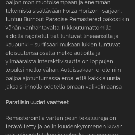
paljon monimuotoisempaan ja enemmän
tekemistä sisältävään Forza Horizon -sarjaan,
tuntuu Burnout Paradise Remastered pakostikin
vähän vanhahtavalta. Rikkoutumattomilla
aidoilla rajoitetut tiet tuntuvat lineaarisilta ja
kaupunki – surffisaari mukaan lukien tuntuvat
eloisuutensa osalta melko autioilta ja
ylimääräistä interaktiivisuutta on loppujen
lopuksi melko vähän. Autoissakaan ei ole niin
paljoa ajotuntumassa eroa, että kaikkia uusia
jaksaisi innolla odotella omaan valikoimaansa.
Paratiisin uudet vaatteet
Remasterointia varten pelin tekstuureja on
terävöitetty ja pelin kuudenkymmenen kuvan
sekuntivauhti tekee jo valmiiksi äärimmäisen