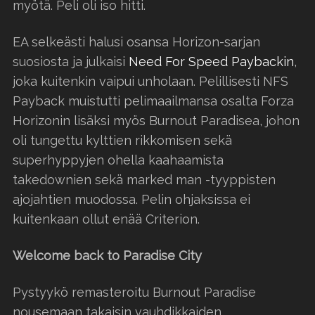
myötä. Peli oli iso hitti.
EA selkeästi halusi osansa Horizon-sarjan
suosiosta ja julkaisi
Need For Speed Paybackin
,
joka kuitenkin vaipui unholaan. Pelillisesti NFS
Payback muistutti pelimaailmansa osalta Forza
Horizonin lisäksi myös Burnout Paradisea, johon
oli tungettu kylttien rikkomisen sekä
superhyppyjen ohella kaahaamista
takedownien sekä marked man -tyyppisten
ajojahtien muodossa. Pelin ohjaksissa ei
kuitenkaan ollut enää Criterion.
Welcome back to Paradise City
Pystyykö remasteroitu Burnout Paradise
nousemaan takaisin vauhdikkaiden