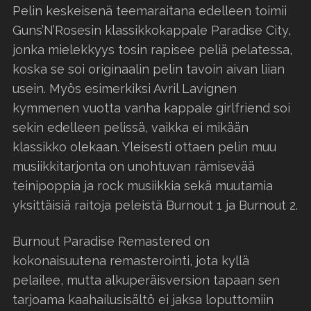
Pelin keskeisenä teemaraitana edelleen toimii
Guns’N’Rosesin klassikkokappale Paradise City,
jonka mielekkyys tosin rapisee peliä pelatessa,
koska se soi originaalin pelin tavoin aivan liian
usein. Myös esimerkiksi Avril Lavignen
kymmenen vuotta vanha kappale girlfriend soi
sekin edelleen pelissä, vaikka ei mikään
klassikko olekaan. Yleisesti ottaen pelin muu
musiikkitarjonta on unohtuvan rämisevää
teinipoppia ja rock musiikkia sekä muutamia
yksittäisiä raitoja peleistä Burnout 1 ja Burnout 2.
Burnout Paradise Remastered on
kokonaisuutena remasterointi, jota kyllä
pelailee, mutta alkuperäisversion tapaan sen
tarjoama kaahailusisältö ei jaksa loputtomiin