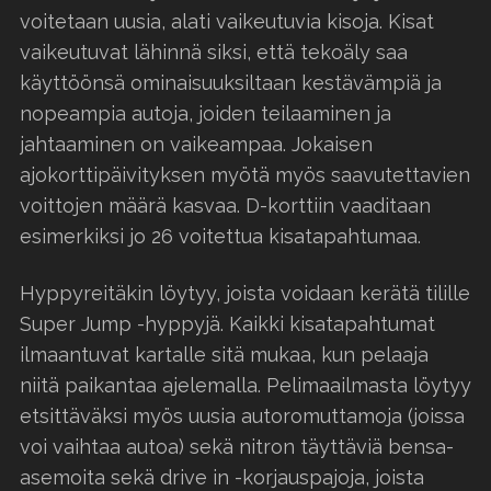
voitetaan uusia, alati vaikeutuvia kisoja. Kisat
vaikeutuvat lähinnä siksi, että tekoäly saa
käyttöönsä ominaisuuksiltaan kestävämpiä ja
nopeampia autoja, joiden teilaaminen ja
jahtaaminen on vaikeampaa. Jokaisen
ajokorttipäivityksen myötä myös saavutettavien
voittojen määrä kasvaa. D-korttiin vaaditaan
esimerkiksi jo 26 voitettua kisatapahtumaa.
Hyppyreitäkin löytyy, joista voidaan kerätä tilille
Super Jump -hyppyjä. Kaikki kisatapahtumat
ilmaantuvat kartalle sitä mukaa, kun pelaaja
niitä paikantaa ajelemalla. Pelimaailmasta löytyy
etsittäväksi myös uusia autoromuttamoja (joissa
voi vaihtaa autoa) sekä nitron täyttäviä bensa-
asemoita sekä drive in -korjauspajoja, joista