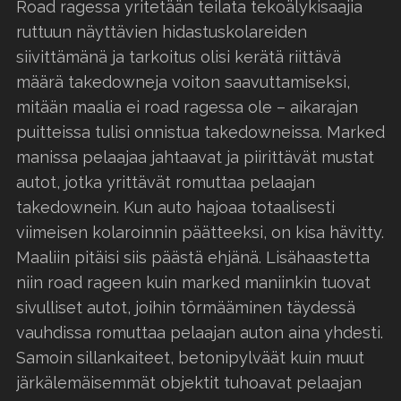
Road ragessa yritetään teilata tekoälykisaajia
ruttuun näyttävien hidastuskolareiden
siivittämänä ja tarkoitus olisi kerätä riittävä
määrä takedowneja voiton saavuttamiseksi,
mitään maalia ei road ragessa ole – aikarajan
puitteissa tulisi onnistua takedowneissa. Marked
manissa pelaajaa jahtaavat ja piirittävät mustat
autot, jotka yrittävät romuttaa pelaajan
takedownein. Kun auto hajoaa totaalisesti
viimeisen kolaroinnin päätteeksi, on kisa hävitty.
Maaliin pitäisi siis päästä ehjänä. Lisähaastetta
niin road rageen kuin marked maniinkin tuovat
sivulliset autot, joihin törmääminen täydessä
vauhdissa romuttaa pelaajan auton aina yhdesti.
Samoin sillankaiteet, betonipylväät kuin muut
järkälemäisemmät objektit tuhoavat pelaajan