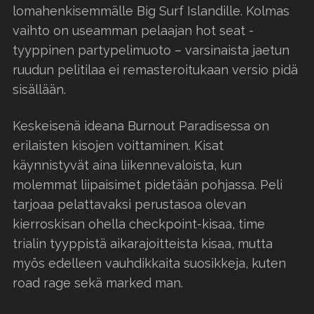
lomahenkisemmälle Big Surf Islandille. Kolmas
vaihto on useamman pelaajan hot seat -
tyyppinen partypelimuoto – varsinaista jaetun
ruudun pelitilaa ei remasteroitukaan versio pidä
sisällään.
Keskeisenä ideana Burnout Paradisessa on
erilaisten kisojen voittaminen. Kisat
käynnistyvät aina liikennevaloista, kun
molemmat liipaisimet pidetään pohjassa. Peli
tarjoaa pelattavaksi perustasoa olevan
kierroskisan ohella checkpoint-kisaa, time
trialin tyyppistä aikarajoitteista kisaa, mutta
myös edelleen vauhdikkaita suosikkeja, kuten
road rage sekä marked man.