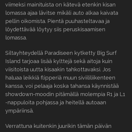
viimeksi mainituista on kätevä etenkin kisan
lomassa ajaa lävitse mikäli auto alkaa kaivata
pellin oikomista. Pientä puuhasteltavaa ja
löydettävää löytyy siis peruskisaamisen
lomassa.
Siltayhteydellä Paradiseen kytketty Big Surf
Island tarjoaa lisää kylttejä sekä aitoja kuin
viisitoista uutta kisaakin tahkottavaksi. Jos
haluaa leikkiä flipperiä muun siviililiikenteen
kanssa, voi pelaaja koska tahansa käynnistää
showdown-moodin pitämällä molempia R1 ja L1
-nappuloita pohjassa ja heitellä autoaan
ympäriinsä.
Verrattuna kuitenkin juurikin tämän päivän