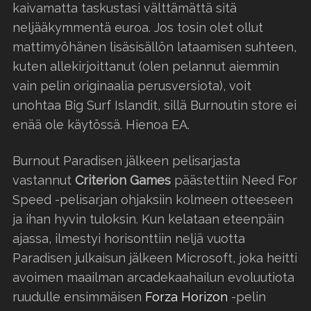
kaivamatta taskustasi välttämättä sitä
neljääkymmentä euroa. Jos tosin olet ollut
mattimyöhänen lisäsisällön lataamisen suhteen,
kuten allekirjoittanut (olen pelannut aiemmin
vain pelin originaalia perusversiota), voit
unohtaa Big Surf Islandit, sillä Burnoutin store ei
enää ole käytössä. Hienoa EA.
Burnout Paradisen jälkeen pelisarjasta
vastannut
Criterion Games
päästettiin Need For
Speed -pelisarjan ohjaksiin kolmeen otteeseen
ja ihan hyvin tuloksin. Kun kelataan eteenpäin
ajassa, ilmestyi horisonttiin neljä vuotta
Paradisen julkaisun jälkeen Microsoft, joka heitti
avoimen maailman arcadekaahailun evoluutiota
ruudulle ensimmäisen
Forza Horizon
-pelin