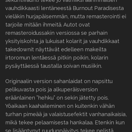
vauhdikkaasti lentäneestä Burnout Paradisesta
vieläkin hurjapäisemmän, mutta remasterointi ei
tarjoile mitään ihmeitä. Autot ovat
remasteroidussakin versiossa se parhain
yksityiskohta ja lukuisat kolarit ja vauhdikkaat
takedownit näyttävät edelleen makeilta
irtoromun lentäessä pitkin poikin, kolarin
pysäyttäessä taustalla soivan musiikin.
Originaalin version sahanlaidat on napsittu
pelikuvasta pois ja alkuperäisversion
eräänlainen ”hehku” on sekin jätetty pois.
Yöaikaan kaahaileminen on kuitenkin vähän
turhan pimeää ja valaistusefektit vanhanaikaisia,
mikä tekee pelaamisesta hankalaa. Etenkin kun
se lisääntynyt ruudunpäivitys tekee pelistä