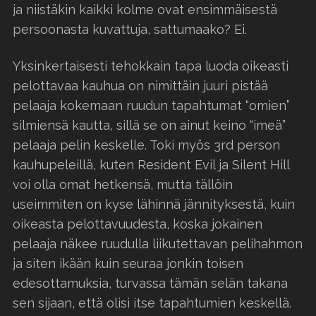
ja niistäkin kaikki kolme ovat ensimmäisestä
persoonasta kuvattuja, sattumaako? Ei.
Yksinkertaisesti tehokkain tapa luoda oikeasti
pelottavaa kauhua on nimittäin juuri pistää
pelaaja kokemaan ruudun tapahtumat “omien”
silmiensä kautta, sillä se on ainut keino “imeä”
pelaaja pelin keskelle. Toki myös 3rd person
kauhupeleillä, kuten Resident Evil ja Silent Hill
voi olla omat hetkensä, mutta tällöin
useimmiten on kyse lähinnä jännityksestä, kuin
oikeasta pelottavuudesta, koska jokainen
pelaaja näkee ruudulla liikutettavan pelihahmon
ja siten ikään kuin seuraa jonkin toisen
edesottamuksia, turvassa tämän selän takana
sen sijaan, että olisi itse tapahtumien keskellä.