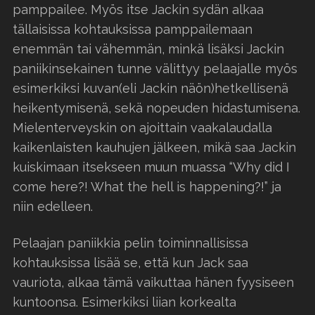
pamppailee. Myös itse Jackin sydän alkaa
tällaisissa kohtauksissa pamppailemaan
enemmän tai vähemmän, minkä lisäksi Jackin
paniikinsekainen tunne välittyy pelaajalle myös
esimerkiksi kuvan(eli Jackin näön)hetkellisenä
heikentymisenä, sekä nopeuden hidastumisena.
Mielenterveyskin on ajoittain vaakalaudalla
kaikenlaisten kauhujen jälkeen, mikä saa Jackin
kuiskimaan itsekseen muun muassa “Why did I
come here?! What the hell is happening?!” ja
niin edelleen.
Pelaajan paniikkia pelin toiminnallisissa
kohtauksissa lisää se, että kun Jack saa
vauriota, alkaa tämä vaikuttaa hänen fyysiseen
kuntoonsa. Esimerkiksi liian korkealta