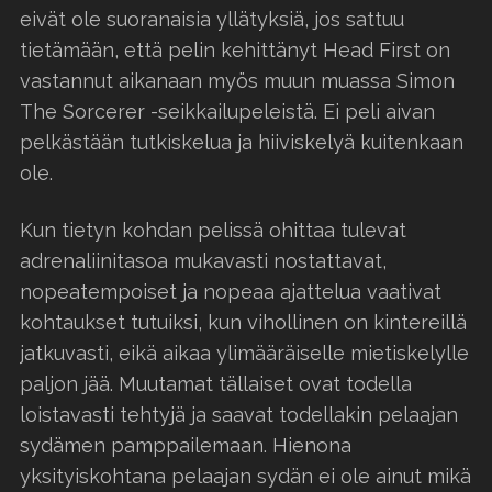
eivät ole suoranaisia yllätyksiä, jos sattuu
tietämään, että pelin kehittänyt Head First on
vastannut aikanaan myös muun muassa Simon
The Sorcerer -seikkailupeleistä. Ei peli aivan
pelkästään tutkiskelua ja hiiviskelyä kuitenkaan
ole.
Kun tietyn kohdan pelissä ohittaa tulevat
adrenaliinitasoa mukavasti nostattavat,
nopeatempoiset ja nopeaa ajattelua vaativat
kohtaukset tutuiksi, kun vihollinen on kintereillä
jatkuvasti, eikä aikaa ylimääräiselle mietiskelylle
paljon jää. Muutamat tällaiset ovat todella
loistavasti tehtyjä ja saavat todellakin pelaajan
sydämen pamppailemaan. Hienona
yksityiskohtana pelaajan sydän ei ole ainut mikä