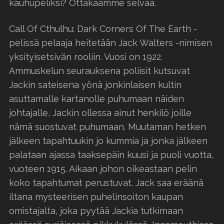
kauhupeliksi? Ottakaamme selvää.
Call Of Cthulhu: Dark Corners Of The Earth -
pelissä pelaaja heitetään Jack Walters -nimisen
yksityisetsivän rooliin. Vuosi on 1922.
Ammuskelun seurauksena poliisit kutsuvat
Jackin sateisena yönä jonkinlaisen kultin
asuttamalle kartanolle puhumaan näiden
johtajalle, Jackin ollessa ainut henkilö joille
nämä suostuvat puhumaan. Muutaman hetken
jälkeen tapahtuukin jo kummia ja jonka jälkeen
palataan ajassa taaksepäin kuusi ja puoli vuotta,
vuoteen 1915. Aikaan johon oikeastaan pelin
koko tapahtumat perustuvat. Jack saa eräänä
iltana mysteerisen puhelinsoiton kaupan
omistajalta, joka pyytää Jackia tutkimaan