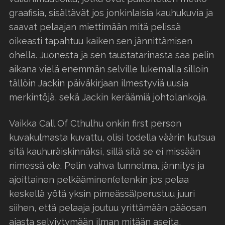
graafisia, sisältävät jos jonkinlaisia kauhukuvia ja
saavat pelaajan miettimään mitä pelissä
oikeasti tapahtuu kaiken sen jännittämisen
ohella. Juonesta ja sen taustatarinasta saa pelin
aikana vielä enemmän selville lukemalla silloin
tällöin Jackin päiväkirjaan ilmestyviä uusia
merkintöjä, sekä Jackin keräämiä johtolankoja.
Vaikka Call Of Cthulhu onkin first person
kuvakulmasta kuvattu, olisi todella väärin kutsua
sitä kauhuräiskinnäksi, sillä sitä se ei missään
nimessä ole. Pelin vahva tunnelma, jännitys ja
ajoittainen pelkääminen(etenkin jos pelaa
keskellä yötä yksin pimeässä)perustuu juuri
siihen, että pelaaja joutuu yrittämään pääosan
ajasta selviytymään ilman mitään aseita,