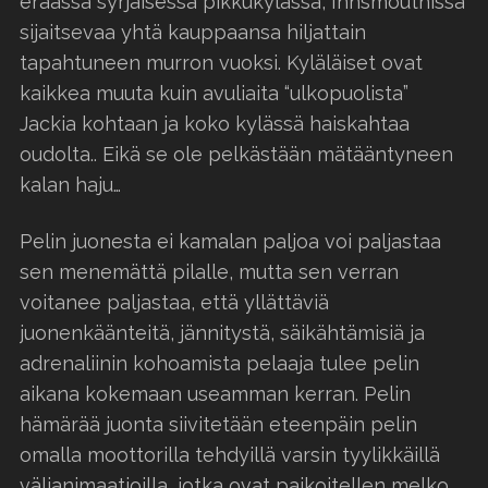
eräässä syrjäisessä pikkukylässä, Innsmouthissa
sijaitsevaa yhtä kauppaansa hiljattain
tapahtuneen murron vuoksi. Kyläläiset ovat
kaikkea muuta kuin avuliaita “ulkopuolista”
Jackia kohtaan ja koko kylässä haiskahtaa
oudolta.. Eikä se ole pelkästään mätääntyneen
kalan haju…
Pelin juonesta ei kamalan paljoa voi paljastaa
sen menemättä pilalle, mutta sen verran
voitanee paljastaa, että yllättäviä
juonenkäänteitä, jännitystä, säikähtämisiä ja
adrenaliinin kohoamista pelaaja tulee pelin
aikana kokemaan useamman kerran. Pelin
hämärää juonta siivitetään eteenpäin pelin
omalla moottorilla tehdyillä varsin tyylikkäillä
välianimaatioilla, jotka ovat paikoitellen melko