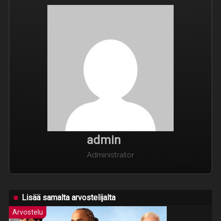
admin
Administrator
Lisää samalta arvostelijalta
Arvostelu