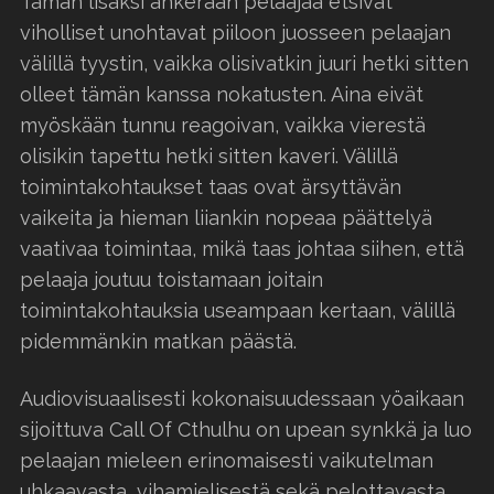
Tämän lisäksi ahkeraan pelaajaa etsivät
viholliset unohtavat piiloon juosseen pelaajan
välillä tyystin, vaikka olisivatkin juuri hetki sitten
olleet tämän kanssa nokatusten. Aina eivät
myöskään tunnu reagoivan, vaikka vierestä
olisikin tapettu hetki sitten kaveri. Välillä
toimintakohtaukset taas ovat ärsyttävän
vaikeita ja hieman liiankin nopeaa päättelyä
vaativaa toimintaa, mikä taas johtaa siihen, että
pelaaja joutuu toistamaan joitain
toimintakohtauksia useampaan kertaan, välillä
pidemmänkin matkan päästä.
Audiovisuaalisesti kokonaisuudessaan yöaikaan
sijoittuva Call Of Cthulhu on upean synkkä ja luo
pelaajan mieleen erinomaisesti vaikutelman
uhkaavasta, vihamielisestä sekä pelottavasta