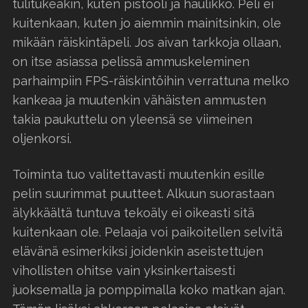
tulitukeakin, kuten pistooli ja haulikko. Peli ei
kuitenkaan, kuten jo aiemmin mainitsinkin, ole
mikään räiskintäpeli. Jos aivan tarkkoja ollaan,
on itse asiassa pelissä ammuskeleminen
parhaimpiin FPS-räiskintöihin verrattuna melko
kankeaa ja muutenkin vähäisten ammusten
takia paukuttelu on yleensä se viimeinen
oljenkorsi.
Toiminta tuo valitettavasti muutenkin esille
pelin suurimmat puutteet. Alkuun suorastaan
älykkäältä tuntuva tekoäly ei oikeasti sitä
kuitenkaan ole. Pelaaja voi paikoitellen selvitä
elävänä esimerkiksi joidenkin aseistettujen
vihollisten ohitse vain yksinkertaisesti
juoksemalla ja pomppimalla koko matkan ajan.