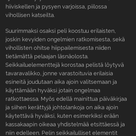
hiiviskellen ja pysyen varjoissa, piilossa
vihollisen katseilta.
Suurimmaksi osaksi peli koostuu erilaisten,
joskin kevyiden ongelmien ratkomisesta, sekä
vihollisten ohitse hiippailemisesta niiden
tietämättä pelaajan läsnäolosta.
Seikkailuelementtejä korostaa pelistä löytyvä
tavaravalikko, jonne varastoituvia erilaisia
esineitä joudutaan aika ajoin valitsemaan ja
käyttämään hyväksi jotain ongelmaa
ratkottaessa. Myös edellä mainittua päiväkirjaa
ja siihen kerättyjä johtolankoja on aika ajoin
käytettävä hyväksi, kuten esimerkiksi erään
kassakaapin oikeaa yhdistelmää etsittäessä ja
niin edelleen. Pelin seikkailulliset elementit