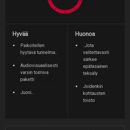
Hyvää
Huonoa
Paikoitellen
..Jota
hyytävä tunnelma..
valitettavasti
särkee
Audiovisuaalisesti
epätasainen
varsin toimiva
tekoäly
paketti
Joidenkin
Juoni..
kohtausten
toisto