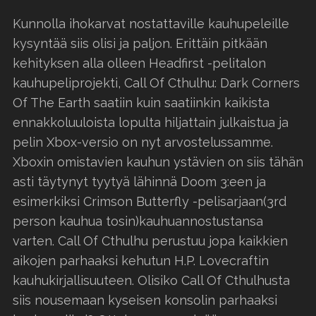
Kunnolla ihokarvat nostattaville kauhupeleille
kysyntää siis olisi ja paljon. Erittäin pitkään
kehityksen alla olleen Headfirst -pelitalon
kauhupeliprojekti, Call Of Cthulhu: Dark Corners
Of The Earth saatiin kuin saatiinkin kaikista
ennakkoluuloista lopulta hiljattain julkaistua ja
pelin Xbox-versio on nyt arvostelussamme.
Xboxin omistavien kauhun ystävien on siis tähän
asti täytynyt tyytyä lähinnä Doom 3:een ja
esimerkiksi Crimson Butterfly -pelisarjaan(3rd
person kauhua tosin)kauhuannostustansa
varten. Call Of Cthulhu perustuu jopa kaikkien
aikojen parhaaksi kehutun H.P. Lovecraftin
kauhukirjallisuuteen. Olisiko Call Of Cthulhusta
siis nousemaan kyseisen konsolin parhaaksi