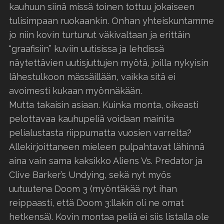
kauhuun siinä missä toinen tottuu jokaiseen
tulisimpaan ruokaankin. Onhan yhteiskuntamme
jo niin kovin turtunut väkivaltaan ja erittäin
“graafisiin” kuviin uutisissa ja lehdissä
näytettävien uutisjuttujen myötä, joilla nykyisin
lähestulkoon mässäillään, vaikka sitä ei
avoimesti kukaan myönnäkään.
Mutta takaisin asiaan. Kuinka monta, oikeasti
pelottavaa kauhupeliä voidaan mainita
pelialustasta riippumatta vuosien varrelta?
Allekirjoittaneen mieleen pulpahtavat lähinnä
aina vain sama kaksikko Aliens Vs. Predator ja
Clive Barker’s Undying, sekä nyt myös
uutuutena Doom 3 (myöntäkää nyt ihan
reippaasti, että Doom 3:llakin oli ne omat
hetkensä). Kovin montaa peliä ei siis listalla ole