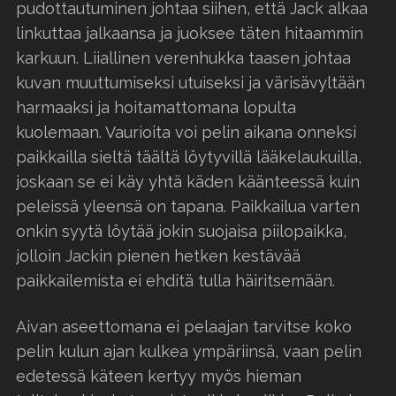
pudottautuminen johtaa siihen, että Jack alkaa
linkuttaa jalkaansa ja juoksee täten hitaammin
karkuun. Liiallinen verenhukka taasen johtaa
kuvan muuttumiseksi utuiseksi ja värisävyltään
harmaaksi ja hoitamattomana lopulta
kuolemaan. Vaurioita voi pelin aikana onneksi
paikkailla sieltä täältä löytyvillä lääkelaukuilla,
joskaan se ei käy yhtä käden käänteessä kuin
peleissä yleensä on tapana. Paikkailua varten
onkin syytä löytää jokin suojaisa piilopaikka,
jolloin Jackin pienen hetken kestävää
paikkailemista ei ehditä tulla häiritsemään.
Aivan aseettomana ei pelaajan tarvitse koko
pelin kulun ajan kulkea ympäriinsä, vaan pelin
edetessä käteen kertyy myös hieman