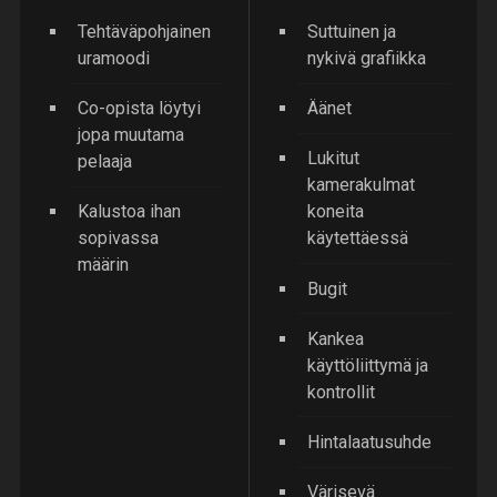
Tehtäväpohjainen
Suttuinen ja
uramoodi
nykivä grafiikka
Co-opista löytyi
Äänet
jopa muutama
Lukitut
pelaaja
kamerakulmat
Kalustoa ihan
koneita
sopivassa
käytettäessä
määrin
Bugit
Kankea
käyttöliittymä ja
kontrollit
Hintalaatusuhde
Värisevä