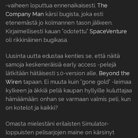
-vaiheen loputtua ennenaikaisesti.
The
Company Man
kärsi bugista, joka esti
etenemästä jo kolmannen tason jälkeen.
Kirjaimellisesti kauan ”odotettu”
SpaceVenture
oli rikkinäinen bugikasa.
Uusinta uutta edustaa kenties se, että näitä
samoja keskeneräisiä early access -pelejä
lätkitään hätäisesti 1.0-version alle,
Beyond the
Wiren
tapaan. Ei muuta kuin ”gone gold” -leimaa
kylkeen ja äkkiä peliä kaupan hyllyille kuluttajaa
hämäämään: onhan se varmaan valmis peli, kun
on kotelot ja kaikki?
Omasta mielestäni erilaisten Simulator-
loppuisten pelisarjojen maine on kärsinyt