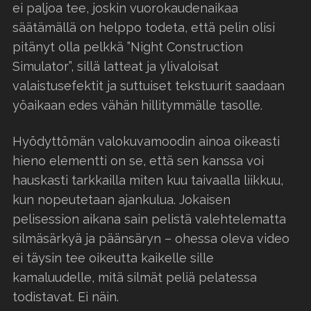
ei paljoa tee, joskin vuorokaudenaikaa
säätämällä on helppo todeta, että pelin olisi
pitänyt olla pelkkä ”Night Construction
Simulator”, sillä latteat ja ylivaloisat
valaistusefektit ja suttuiset tekstuurit saadaan
yöaikaan edes vähän hillitymmälle tasolle.
Hyödyttömän valokuvamoodin ainoa oikeasti
hieno elementti on se, että sen kanssa voi
hauskasti tarkkailla miten kuu taivaalla liikkuu,
kun nopeutetaan ajankulua. Jokaisen
pelisession aikana sain pelistä valehtelematta
silmäsärkyä ja päänsäryn – ohessa oleva video
ei täysin tee oikeutta kaikelle sille
kamaluudelle, mitä silmät peliä pelatessa
todistavat. Ei näin.