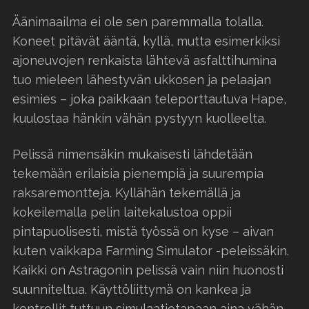
Äänimaailma ei ole sen paremmalla tolalla.
Koneet pitävät ääntä, kyllä, mutta esimerkiksi
ajoneuvojen renkaista lähtevä asfalttihumina
tuo mieleen lähestyvän ukkosen ja pelaajan
esimies – joka paikkaan teleporttautuva Hape,
kuulostaa hänkin vähän pystyyn kuolleelta.
Pelissä nimensäkin mukaisesti lähdetään
tekemään erilaisia pienempiä ja suurempia
raksaremontteja. Kyllähän tekemällä ja
kokeilemalla pelin laitekalustoa oppii
pintapuolisesti, mistä työssä on kyse – aivan
kuten vaikkapa Farming Simulator -peleissäkin.
Kaikki on Astragonin pelissä vain niin huonosti
suunniteltua. Käyttöliittymä on kankea ja
kontrollit tuttuun simulaatiotapaan aina vähän