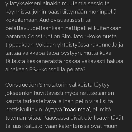
yllätyksekseni ainakin muutamia sessioita
käynnissä, joihin pääsi liittymään moninpeliä
kokeilemaan. Audiovisuaalisesti tai
pelattavuudeltaankaan nettipeli ei kuitenkaan
paranna Construction Simulator -kokemusta
tippaakaan. Voidaan yhteistyössä rakennella ja
laittaa vaikkapa taloa pystyyn, mutta kuka
tällaista keskeneräistä roskaa vakavasti haluaa
ainakaan PS4-konsolilla pelata?
Construction Simulatorin valikoista löytyy
jokseenkin huvittavasti myös nettiselaimen
kautta tarkasteltava ja ihan pelin virallisilta
nettisivuiltakin löytyvä
”road map”
, eli mitä
tuleman pitää. Pääosassa eivät ole lisätehtävät
tai uusi kalusto, vaan kalenterissa ovat muun