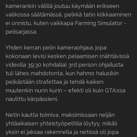
kamerankin välillä joutuu käymään erikseen
valikossa säätämässä, pelkkä tatin klikkaaminen
ei onnistu, kuten vaikkapa Farming Simulator -
pelisarjassa.
Yhden kerran pelin kameraohjaus jopa
kokonaan levisi kesken pelaamisen (nähtävissä
videolla 39:30 kohdalla) 3rd person ohjailusta
tuli lähes mahdotonta, kun hahmo halusikin
pelkästään strafettaa ja tehdä kaiken
muutenkin nurin kurin – efekti oli kuin GTA:ssa
nautittu kärpässieni.
Netin kautta toimiva, maksimissaan neljän
yhtäaikaisen yhteistyöpelitila löytyy, mikäli
yksin ei jaksaa rakennella ja netissä oli jopa