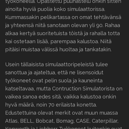
työkoneella. Opastettu puuhastelu onkin sitten
ainoita hyviä puolia koko simulaattorissa.
Kummassakin pelikartassa on omat tehtävänsä
ja yhteensä niitä sanotaan olevan yli 90. Rahaa
alkaa kertyä suoritetuista töistä ja rahalla totta
kai ostetaan lisää, parempaa kalustoa. Niitä
pitäisi muistaa välissä huoltaa ja tankatakin.
Usein tällaisista simulaattoripeleistä tulee
sanottua ja ajateltua, että ne lisensoidut
työkoneet ovat pelin suola ja kauneinta
katseltavaa, mutta Contruction Simulatorista on
vaikea sanoa edes sitä, vaikka kalustoa onkin
hyvä määrä, noin 70 erilaista konetta.
Edustettuina olevat merkit ovat muun muassa
Atlas, BELL, Bobcat, Bomag, CASE, Caterpillar,
Kenworth ja Liebherr. Työkoneet kuitenkin ovat