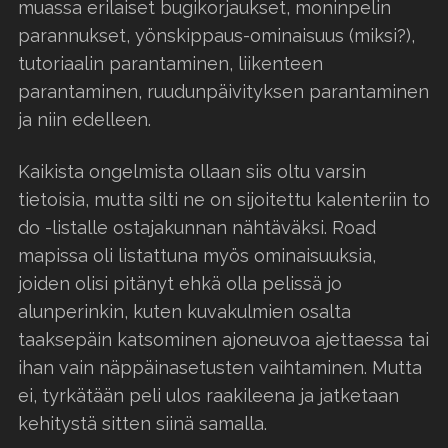
muassa erilaiset bugikorjaukset, moninpelin
parannukset, yönskippaus-ominaisuus (miksi?),
tutoriaalin parantaminen, liikenteen
parantaminen, ruudunpäivityksen parantaminen
ja niin edelleen.
Kaikista ongelmista ollaan siis oltu varsin
tietoisia, mutta silti ne on sijoitettu kalenteriin to
do -listalle ostajakunnan nähtäväksi. Road
mapissa oli listattuna myös ominaisuuksia,
joiden olisi pitänyt ehkä olla pelissä jo
alunperinkin, kuten kuvakulmien osalta
taaksepäin katsominen ajoneuvoa ajettaessa tai
ihan vain näppäinasetusten vaihtaminen. Mutta
ei, tyrkätään peli ulos raakileena ja jatketaan
kehitystä sitten siinä samalla.