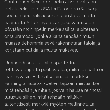
Contruction Simulator -pelin alussa valitaan
pelialueeksi joko USA tai Eurooppa (Saksa) ja
luodaan oma raksaduunari parista valmiista
naamasta. Sitten hypätään joko valmiiseen
pöytään moninpelin merkeissä tai aloitetaan
oma uramoodi, jonka aikana tehdään muun
muassa tiehommia sekä rakennetaan taloja ja
korjataan putkia ja muuta mukavaa.
Uramoodi on aika lailla opastettua
tehtäväpohjaista puuhastelua, mikä toisaalta on
ihan hyväkin. Ei tarvitse aina esimerkiksi
Farming Simulator -pelien tapaan miettiä itse
mitä tehdään ja miten, jos vain haluaa rennosti
tutustua siihen, mitä tehdään milläkin
autenttisesti merkkiä myöten mallinnetulla