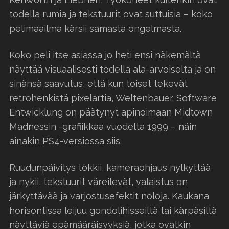
todella rumia ja tekstuurit ovat suttuisia – koko
pelimaailma kärsii samasta ongelmasta.
Koko peli itse asiassa jo heti ensi näkemältä
näyttää visuaalisesti todella ala-arvoiselta ja on
sinänsä saavutus, että kun toiset tekevät
retrohenkistä pixelartia, Weltenbauer. Software
Entwicklung on päätynyt apinoimaan Midtown
Madnessin -grafiikkaa vuodelta 1999 – näin
ainakin PS4-versiossa siis.
Ruudunpäivitys tökkii, kameraohjaus nylkyttää
ja nykii, tekstuurit väreilevät, valaistus on
järkyttävää ja varjostusefektit noloja. Kaukana
horisontissa leijuu gondolihisseiltä tai kärpäsiltä
näyttäviä epämääräisyyksiä, jotka ovatkin