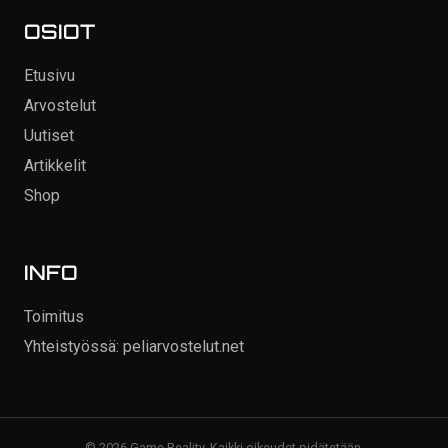
OSIOT
Etusivu
Arvostelut
Uutiset
Artikkelit
Shop
INFO
Toimitus
Yhteistyössä: peliarvostelut.net
© 2026 Game Reality. Kaikki oikeudet pidätetään.