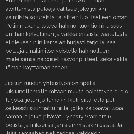
Ennen minkä tahansa pelin skenaarion
aloittamista pelaaja valitsee joko jonkin
valmiista sotureista tai sitten luo itselleen oman.
Pelin mukana tuleva hahmonluontiominaisuus
on ihan kelvollinen ja vaikka erilaista vaatetusta
ei olekaan niin kamalan hurjasti tarjolla, saa
pelaaja ainakin itse veistellä hahmolleen
mieleisensä näköiset kasvonpiirteet, sekä valita
tämän käyttämän aseen.
Jaetun ruudun yhteistyömoninpeliä
lukuunottamatta mitään muuta pelattavaa ei ole
tarjolla, joten jo tämäkin kielii siitä, että peli
selkeästi suunnattu niille, jotka kaipaavat lisää
samaa ja jotka pitävät Dynasty Warriors 6 -
pelistä ja miksei sarjan aiemmistakin osista. Ja
lisää samaahan peli tarjoaa. Vaikkakin