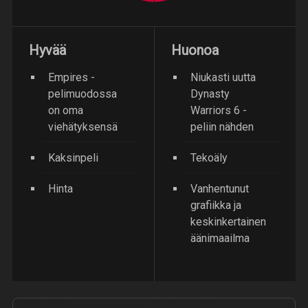
Hyvää
Huonoa
Empires -
Niukasti uutta
pelimuodossa
Dynasty
on oma
Warriors 6 -
viehätyksensä
peliin nähden
Kaksinpeli
Tekoäly
Hinta
Vanhentunut
grafiikka ja
keskinkertainen
äänimaailma