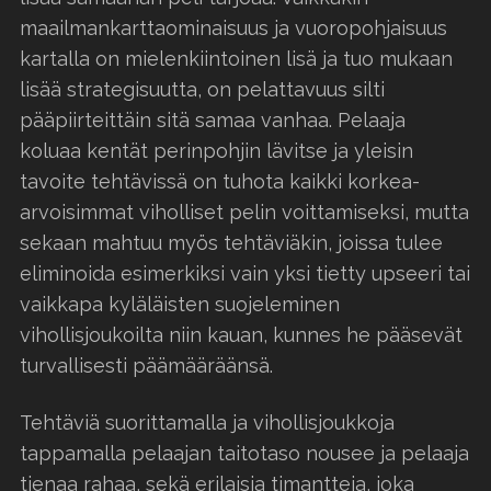
maailmankarttaominaisuus ja vuoropohjaisuus
kartalla on mielenkiintoinen lisä ja tuo mukaan
lisää strategisuutta, on pelattavuus silti
pääpiirteittäin sitä samaa vanhaa. Pelaaja
koluaa kentät perinpohjin lävitse ja yleisin
tavoite tehtävissä on tuhota kaikki korkea-
arvoisimmat viholliset pelin voittamiseksi, mutta
sekaan mahtuu myös tehtäviäkin, joissa tulee
eliminoida esimerkiksi vain yksi tietty upseeri tai
vaikkapa kyläläisten suojeleminen
vihollisjoukoilta niin kauan, kunnes he pääsevät
turvallisesti päämääräänsä.
Tehtäviä suorittamalla ja vihollisjoukkoja
tappamalla pelaajan taitotaso nousee ja pelaaja
tienaa rahaa, sekä erilaisia timantteja, joka