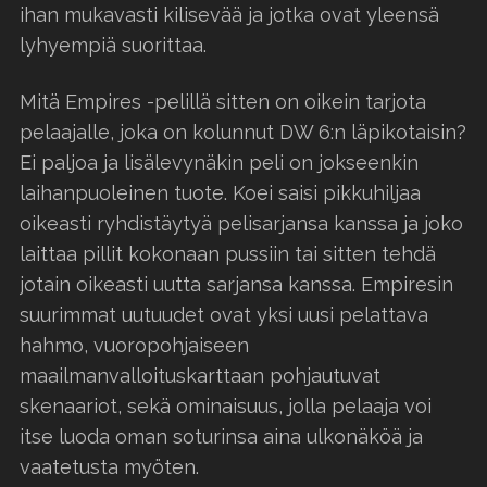
ihan mukavasti kilisevää ja jotka ovat yleensä
lyhyempiä suorittaa.
Mitä Empires -pelillä sitten on oikein tarjota
pelaajalle, joka on kolunnut DW 6:n läpikotaisin?
Ei paljoa ja lisälevynäkin peli on jokseenkin
laihanpuoleinen tuote. Koei saisi pikkuhiljaa
oikeasti ryhdistäytyä pelisarjansa kanssa ja joko
laittaa pillit kokonaan pussiin tai sitten tehdä
jotain oikeasti uutta sarjansa kanssa. Empiresin
suurimmat uutuudet ovat yksi uusi pelattava
hahmo, vuoropohjaiseen
maailmanvalloituskarttaan pohjautuvat
skenaariot, sekä ominaisuus, jolla pelaaja voi
itse luoda oman soturinsa aina ulkonäköä ja
vaatetusta myöten.