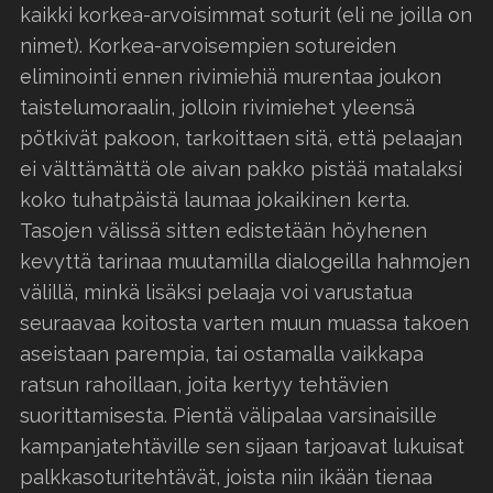
kaikki korkea-arvoisimmat soturit (eli ne joilla on
nimet). Korkea-arvoisempien sotureiden
eliminointi ennen rivimiehiä murentaa joukon
taistelumoraalin, jolloin rivimiehet yleensä
pötkivät pakoon, tarkoittaen sitä, että pelaajan
ei välttämättä ole aivan pakko pistää matalaksi
koko tuhatpäistä laumaa jokaikinen kerta.
Tasojen välissä sitten edistetään höyhenen
kevyttä tarinaa muutamilla dialogeilla hahmojen
välillä, minkä lisäksi pelaaja voi varustatua
seuraavaa koitosta varten muun muassa takoen
aseistaan parempia, tai ostamalla vaikkapa
ratsun rahoillaan, joita kertyy tehtävien
suorittamisesta. Pientä välipalaa varsinaisille
kampanjatehtäville sen sijaan tarjoavat lukuisat
palkkasoturitehtävät, joista niin ikään tienaa