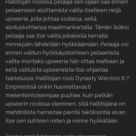
Hallitsijan roolissa pelaaja sen sijaan saa ennen
pelaamisen aloittamista valita itselleen neljä
upseeria, joita johtaa sodassa, sekä
aloituskohtansa maailmankartalla. Tämän lisäksi
pelaaja saa itse valita jokaisella kerralla
minnepäin lähdetään hyökkäämään. Pelaaja voi
ennen valitun hyökkäyskohteen pelaamista
valita montako upseeria hän ottaa matkaan ja
ketä valituista upseereista itse ohjastaa
taistelussa. Hallitsijan rooli Dynasty Warriors 6 ?
Empiresissä onkin huomattavasti
mielenkiintoisempaa puuhaa, kuin pelkän
upseerin roolissa oleminen, sillä hallitsijana on
mahdollista harrastaa pientä taktikointia aivan
itse sen suhteen miten ja minne hyökätään.