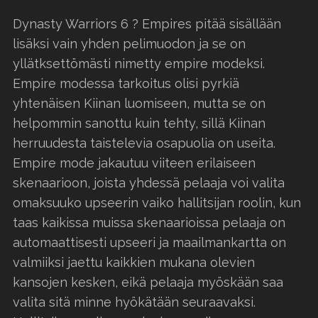
Dynasty Warriors 6 ? Empires pitää sisällään
lisäksi vain yhden pelimuodon ja se on
yllätksettömästi nimetty empire modeksi.
Empire modessa tarkoitus olisi pyrkiä
yhtenäisen Kiinan luomiseen, mutta se on
helpommin sanottu kuin tehty, sillä Kiinan
herruudesta taistelevia osapuolia on useita.
Empire mode jakautuu viiteen erilaiseen
skenaarioon, joista yhdessä pelaaja voi valita
omaksuuko upseerin vaiko hallitsijan roolin, kun
taas kaikissa muissa skenaarioissa pelaaja on
automaattisesti upseeri ja maailmankartta on
valmiiksi jaettu kaikkien mukana olevien
kansojen kesken, eikä pelaaja myöskään saa
valita sitä minne hyökätään seuraavaksi.