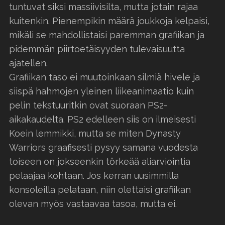
tuntuvat siksi massiivisilta, mutta jotain rajaa
kuitenkin. Pienempikin määrä joukkoja kelpaisi,
mikäli se mahdollistaisi paremman grafiikan ja
pidemmän piirtoetäisyyden tulevaisuutta
ajatellen.
Grafiikan taso ei muutoinkaan silmiä hivele ja
siispä hahmojen yleinen liikeanimaatio kuin
pelin tekstuuritkin ovat suoraan PS2-
aikakaudelta. PS2 edelleen siis on ilmeisesti
Koein lemmikki, mutta se miten Dynasty
Warriors graafisesti pysyy samana vuodesta
toiseen on jokseenkin törkeää aliarviointia
pelaajaa kohtaan. Jos kerran uusimmilla
konsoleilla pelataan, niin olettaisi grafiikan
olevan myös vastaavaa tasoa, mutta ei.