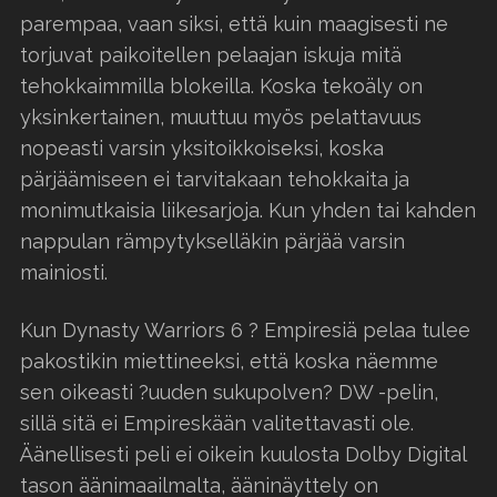
parempaa, vaan siksi, että kuin maagisesti ne
torjuvat paikoitellen pelaajan iskuja mitä
tehokkaimmilla blokeilla. Koska tekoäly on
yksinkertainen, muuttuu myös pelattavuus
nopeasti varsin yksitoikkoiseksi, koska
pärjäämiseen ei tarvitakaan tehokkaita ja
monimutkaisia liikesarjoja. Kun yhden tai kahden
nappulan rämpytykselläkin pärjää varsin
mainiosti.
Kun Dynasty Warriors 6 ? Empiresiä pelaa tulee
pakostikin miettineeksi, että koska näemme
sen oikeasti ?uuden sukupolven? DW -pelin,
sillä sitä ei Empireskään valitettavasti ole.
Äänellisesti peli ei oikein kuulosta Dolby Digital
tason äänimaailmalta, ääninäyttely on