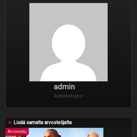
admin
Administrator
Lisää samalta arvostelijalta
Arvostelu