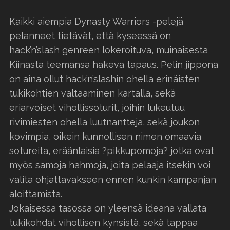
Kaikki aiempia Dynasty Warriors -pelejä
pelanneet tietävät, että kyseessä on
hack’n’slash genreen lokeroituva, muinaisesta
Kiinasta teemansa hakeva tapaus. Pelin jippona
on aina ollut hack’n’slashin ohella erinäisten
tukikohtien valtaaminen kartalla, sekä
eriarvoiset vihollissoturit, joihin lukeutuu
rivimiesten ohella luutnantteja, sekä joukon
kovimpia, oikein kunnollisen nimen omaavia
sotureita, eräänlaisia ?pikkupomoja? jotka ovat
myös samoja hahmoja, joita pelaaja itsekin voi
valita ohjattavakseen ennen kunkin kampanjan
aloittamista.
Jokaisessa tasossa on yleensä ideana vallata
tukikohdat vihollisen kynsistä, sekä tappaa