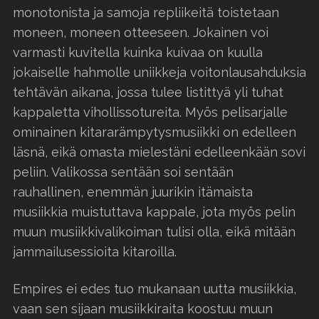
monotonista ja samoja repliikeitä toistetaan
moneen, moneen otteeseen. Jokainen voi
varmasti kuvitella kuinka kuivaa on kuulla
jokaiselle hahmolle uniikkeja voitonlausahduksia
tehtävän aikana, jossa tulee listittyä yli tuhat
kappaletta vihollissotureita. Myös pelisarjalle
ominainen kitararämpytysmusiikki on edelleen
läsnä, eikä omasta mielestäni edelleenkään sovi
peliin. Valikossa sentään soi sentään
rauhallinen, enemmän juurikin itämaista
musiikkia muistuttava kappale, jota myös pelin
muun musiikkivalikoiman tulisi olla, eikä mitään
jammailusessioita kitaroilla.
Empires ei edes tuo mukanaan uutta musiikkia,
vaan sen sijaan musiikkiraita koostuu muun