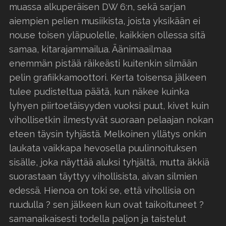
muassa alkuperäisen DW 6:n, sekä sarjan
aiempien pelien musiikista, joista yksikään ei
nouse toisen yläpuolelle, kaikkien ollessa sitä
samaa, kitarajammailua. Äänimaailmaa
enemmän pistää räikeästi kuitenkin silmään
pelin grafiikkamoottori. Kerta toisensa jälkeen
tulee pudisteltua päätä, kun näkee kuinka
lyhyen piirtoetäisyyden vuoksi puut, kivet kuin
vihollisetkin ilmestyvät suoraan pelaajan nokan
eteen täysin tyhjästä. Melkoinen yllätys onkin
laukata vaikkapa hevosella puulinnoituksen
sisälle, joka näyttää aluksi tyhjältä, mutta äkkiä
suorastaan täyttyy vihollisista, aivan silmien
edessä. Hienoa on toki se, että vihollisia on
ruudulla ? sen jälkeen kun ovat taikoituneet ?
samanaikaisesti todella paljon ja taistelut