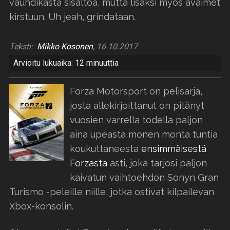
vauhdikasta sisältöä, mutta lisäksi myös avaimet
kirstuun. Uh jeah, grindataan.
Teksti:
Mikko Kosonen
, 16.10.2017
Arvioitu lukuaika: 12 minuuttia
Forza Motorsport on pelisarja,
josta allekirjoittanut on pitänyt
vuosien varrella todella paljon
aina upeasta monen monta tuntia
koukuttaneesta
ensimmäisestä
Forzasta
asti, joka tarjosi paljon
kaivatun vaihtoehdon Sonyn Gran
Turismo -peleille niille, jotka ostivat kilpailevan
Xbox-konsolin.