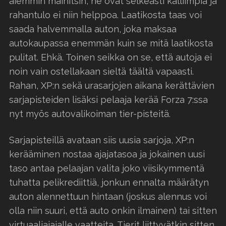
aiemmin mainitsin, ne ovat selkeästi kalliimpia ja
rahantulo ei niin helppoa. Laatikosta taas voi
saada halvemmalla auton, joka maksaa
autokaupassa enemmän kuin se mitä laatikosta
pulitat. Ehkä. Toinen seikka on se, että autoja ei
noin vain ostellakaan sieltä täältä vapaasti.
Rahan, XP:n sekä urasarjojen aikana kerättävien
sarjapisteiden lisäksi pelaaja kerää Forza 7:ssa
nyt myös autovalikoiman tier-pisteitä.
Sarjapisteillä avataan siis uusia sarjoja, XP:n
kerääminen nostaa ajajatasoa ja jokainen uusi
taso antaa pelaajan valita joko viisikymmentä
tuhatta pelikrediittiä, jonkun ennalta määrätyn
auton alennettuun hintaan (joskus alennus voi
olla niin suuri, että auto onkin ilmainen) tai sitten
virtuaaliajajalle vaatteita. Tierit liittyvätkin sitten