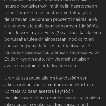
nousee bonuskerroin, mitä pelin haasteeseen
tulee. Tämäkin tosin nostaa vain tekoälystä
tienattavan perusrahan prosenttimäärää, eikä
siis kokonaista palkitsemisen prosenttimäärää.
Uudistuksen myötä Forza 7:ssa lähes kaikki muu
bonusraha tuleekin ainoastaan modikorttien
kanssa puljaamalla tai jos autotallissa sekä
mukana kisassa sattuu olemaan käytössä Forza
Edition -tyypin auto, niin yleensä sellaisen
avulla saa jotain pientä lisätienestiä.
Uran alussa pelaajalla on käytössään sen
alkupääoman ohella muutamia modikortteja.
Kortteja voidaan asettaa käyttöön
maksimissaan kolme ennen kisan alkua ja niihin
lukeutuu esimerkiksi kortteja, joissa modit