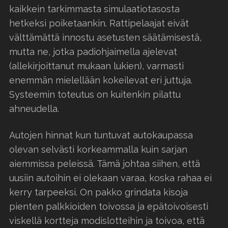
kaikkein tarkimmasta simulaatiotasosta
hetkeksi poiketaankin. Rattipelaajat eivät
välttämättä innostu asetusten säätämisestä,
mutta ne, jotka padiohjaimella ajelevat
(allekirjoittanut mukaan lukien), varmasti
enemmän mielellään kokeilevat eri juttuja.
Systeemin toteutus on kuitenkin pilattu
ahneudella.
Autojen hinnat kun tuntuvat autokaupassa
olevan selvästi korkeammalla kuin sarjan
aiemmissa peleissä. Tämä johtaa siihen, että
uusiin autoihin ei olekaan varaa, koska rahaa ei
kerry tarpeeksi. On pakko grindata kisoja
pienten palkkioiden toivossa ja epätoivoisesti
viskellä kortteja modislotteihin ja toivoa, että