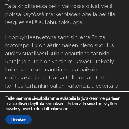
Tätä kirjoittaessa pelin valikossa olivat vielä
poissa käytössä marketplacen ohella pelitila
leagues sekä autohuutokauppa.
Loppuyhteenvetona sanoisin, että Forza
Motorsport 7 on äärimmäisen hieno suoritus
audiovisuaalisesti kuin ajonautinnoltaankin.
Ratoja ja autoja on varsin mukavasti. Tekoäly
kuitenkin tekee nauttimisesta paikoin
epätasaista ja uratilassa tielle on asetettu
kenties turhankin paljon kaikenlaisia esteitä ja
hidastuksia eikä autoja voi enää päivitellä
Tallennamme sivustollamme evästeitä tarjotaksemme parhaan
kisojen välissä paremmilla osilla. Itse palaan
mahdollisen käyttökokemuksen. Jatkamalla sivuston käyttöä
hyväksyt evästeiden tallentamisen.
rennompiotteisemman ja vapaammat kädet
antavan
Forza Horizon 3:n
pariin ja Australian
Hyväksy
Etusivu
Arvostelut
Uutiset
takamaille vielä tämänkin jälkeen.