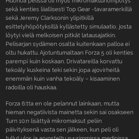
Huonoa pelissä oli myös mikromaksuhömpötys
sekä kenties liiallisesti Top Gear -tavaramerkillä
sekä Jeremy Clarksonin ylipitkillä
esittelyhöpötyksillä kyllästetty simulaatio, josta
löytyi vielä melkoisen pitkät latausajatkin.
Pelisarjan sydämen osalta kuitenkaan palloa ei
oltu hukattu. Ajotuntumaltaan Forza 5 oli kenties
parempi kuin koskaan. Drivatareilla korvattu
tekoäly kuskeina teki sekin jopa ajovirheitä
enemmän kuin vanha tekoäly – kisaaminen
radoilla oli hauskaa.
Forza 6:tta en ole pelannut lainkaan, mutta
hieman negatiivista mainetta sekin sai osakseen
Turn 10:n lisättyä mikromaksut peliin
päivityksenä vasta sen jälkeen, kun peli oli
tullut ulos ja arvosteltu suurimmissa medioissa.