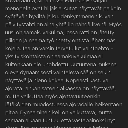
kovaa ääntä, siinä missä Formula E -sarjan
menopelit ovat hiljaisia. Autot näyttävät paikoin
syötävän hyviltä ja kuudenkymmenen kuvan
päivitystahti on aina yhtä ilo nähdä livenä. Myös
uusi ohjaamokuvakulma, jossa ratti on jätetty
piiloon ja naama työnnetty entistä lähemmäs
kojelautaa on varsin tervetullut vaihtoehto –
yksityiskohtaista ohjaamokuvakulmaa ei
kuitenkaan ole unohdettu. Uutuutena mukana
oleva dynaamisesti vaihteleva sää on sekin
näyttävä ja hieno kokea. Nopeasti kastuva
ajorata rankan sateen alkaessa on näyttävää,
mutta vaikuttaa myös ajettavuuteenkin
lätäköiden muodostuessa ajoradalle heikentäen
pitoa. Dynaaminen keli on vaikuttava, mutta
samaan aikaan tuntuu, että vastapainoksi nyt