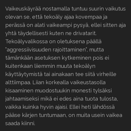
Vaikeuskäyrää nostamalla tuntuu suurin vaikutus
olevan se, että tekoäly ajaa kovempaa ja
perässä on alati vaikeampi pysyä, ellei sitten aja
yhtä täydellisesti kuten ne drivatarit.
Tekoälyvalikossa on oletuksena päällä
”aggressiivisuuden rajoittaminen”, mutta
tämänkään asetuksen kytkeminen pois ei
kuitenkaan liiemmin muuta tekoälyn
käyttäytymistä tai ainakaan tee siitä virheille
alttiimpaa. Liian korkealla vaikeustasolla
kisaaminen muodostuukin monesti tylsäksi
jahtaamiseksi mikä ei edes aina tuota tulosta,
vaikka kuinka hyvin ajaisi. Ellei heti lähdössä
pääse kärjen tuntumaan, on muita usein vaikea
saada kiinni.