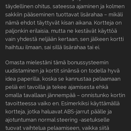
täydellinen ohitus, sateessa ajaminen ja kolmen
sakkiin pääseminen tuottavat lisärahaa – mikäli
nämä ehdot täyttyvät kisan aikana. Kortteja on
paljonkin erilaisia, mutta ne kestävät käyttöä
vain yhdestä neljään kertaan, sen jälkeen kortti
haihtuu ilmaan, sai sillä lisärahaa tai ei.
Omasta mielestäni tämä bonussysteemin
uudistaminen ja kortit sinänsä on todella hyvä
idea paperilla, koska se kannustaa pelaamaan
peliä eri tavoilla ja tekee ajamisesta ehkä
omalla tavallaan jännempää – onnistunko kortin
tavoitteessa vaiko en. Esimerkiksi käyttämällä
kortteja, jotka haluavat ABS-jarrut päälle ja
ajotuntuman normal steering -asetukselle
tuovat vaihtelua pelaamiseen, vaikka siitä