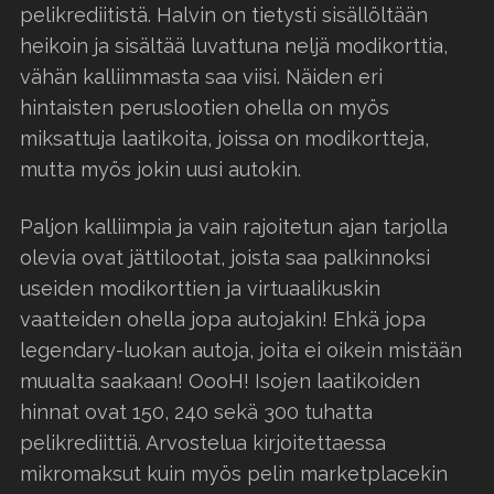
pelikrediitistä. Halvin on tietysti sisällöltään
heikoin ja sisältää luvattuna neljä modikorttia,
vähän kalliimmasta saa viisi. Näiden eri
hintaisten peruslootien ohella on myös
miksattuja laatikoita, joissa on modikortteja,
mutta myös jokin uusi autokin.
Paljon kalliimpia ja vain rajoitetun ajan tarjolla
olevia ovat jättilootat, joista saa palkinnoksi
useiden modikorttien ja virtuaalikuskin
vaatteiden ohella jopa autojakin! Ehkä jopa
legendary-luokan autoja, joita ei oikein mistään
muualta saakaan! OooH! Isojen laatikoiden
hinnat ovat 150, 240 sekä 300 tuhatta
pelikrediittiä. Arvostelua kirjoitettaessa
mikromaksut kuin myös pelin marketplacekin