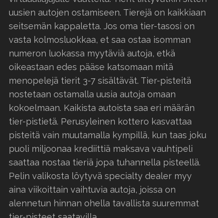
uusien autojen ostamiseen. Tierejä on kaikkiaan
seitsemän kappaletta. Jos oma tier-tasosi on
vasta kolmosluokkaa, et saa ostaa isomman
numeron luokassa myytäviä autoja, etkä
oikeastaan edes pääse katsomaan mitä
menopelejä tierit 3-7 sisältävät. Tier-pisteitä
nostetaan ostamalla uusia autoja omaan
kokoelmaan. Kaikista autoista saa eri määrän
tier-pistietä. Perusyleinen kottero kasvattaa
pisteitä vain muutamalla kympillä, kun taas joku
puoli miljoonaa krediittiä maksava vauhtipeli
saattaa nostaa tieriä jopa tuhannella pisteellä.
Pelin valikosta löytyvä specialty dealer myy
aina viikoittain vaihtuvia autoja, joissa on
alennetun hinnan ohella tavallista suuremmat
tier-pisteet saatavilla.