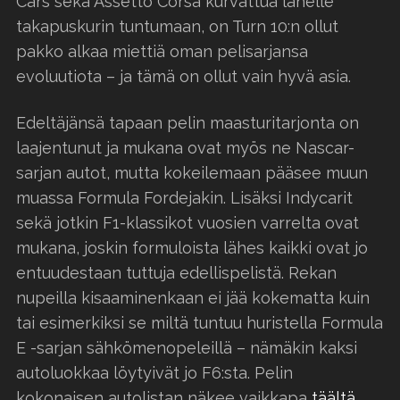
Cars sekä Assetto Corsa kurvattua lähelle
takapuskurin tuntumaan, on Turn 10:n ollut
pakko alkaa miettiä oman pelisarjansa
evoluutiota – ja tämä on ollut vain hyvä asia.
Edeltäjänsä tapaan pelin maasturitarjonta on
laajentunut ja mukana ovat myös ne Nascar-
sarjan autot, mutta kokeilemaan pääsee muun
muassa Formula Fordejakin. Lisäksi Indycarit
sekä jotkin F1-klassikot vuosien varrelta ovat
mukana, joskin formuloista lähes kaikki ovat jo
entuudestaan tuttuja edellispelistä. Rekan
nupeilla kisaaminenkaan ei jää kokematta kuin
tai esimerkiksi se miltä tuntuu huristella Formula
E -sarjan sähkömenopeleillä – nämäkin kaksi
autoluokkaa löytyivät jo F6:sta. Pelin
kokonaisen autolistan näkee vaikkapa
täältä.