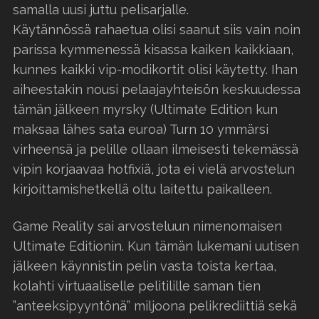
samalla uusi juttu pelisarjalle.
Käytännössä rahaetua olisi saanut siis vain noin
parissa kymmenessä kisassa kaiken kaikkiaan,
kunnes kaikki vip-modikortit olisi käytetty. Ihan
aiheestakin nousi pelaajayhteisön keskuudessa
tämän jälkeen myrsky (Ultimate Edition kun
maksaa lähes sata euroa) Turn 10 ymmärsi
virheensä ja pelille ollaan ilmeisesti tekemässä
vipin korjaavaa hotfixiä, jota ei vielä arvostelun
kirjoittamishetkellä oltu laitettu paikalleen.
Game Reality sai arvosteluun nimenomaisen
Ultimate Editionin. Kun tämän lukemani uutisen
jälkeen käynnistin pelin vasta toista kertaa,
kolahti virtuaaliselle pelitilille saman tien
”anteeksipyyntönä” miljoona pelikrediittiä sekä