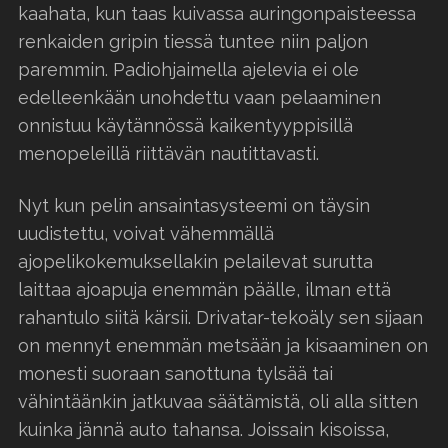
kaahata, kun taas kuivassa auringonpaisteessa
renkaiden gripin tiessä tuntee niin paljon
paremmin. Padiohjaimella ajelevia ei ole
edelleenkään unohdettu vaan pelaaminen
onnistuu käytännössä kaikentyyppisillä
menopeleillä riittävän nautittavasti.
Nyt kun pelin ansaintasysteemi on täysin
uudistettu, voivat vähemmällä
ajopelikokemuksellakin pelailevat surutta
laittaa ajoapuja enemmän päälle, ilman että
rahantulo siitä kärsii. Drivatar-tekoäly sen sijaan
on mennyt enemmän metsään ja kisaaminen on
monesti suoraan sanottuna tylsää tai
vähintäänkin jatkuvaa säätämistä, oli alla sitten
kuinka jännä auto tahansa. Joissain kisoissa,