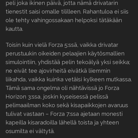
peli joka ikinen päivä, jotta nämä drivatarin
tienestit saisi omalle tililleen. Rahantuloa ei siis
ole tehty vahingossakaan helpoksi tätäkään
kautta.
Toisin kuin vielä Forza 5:ssä, vaikka drivatar
perustuukin oikeiden pelaajien käytösmallien
simulointiin, yhdistää pelin tekoälyä yksi seikka;
ne eivät tee ajovirheitä eivätkä liiemmin
liikahda, vaikka kuinka vetäisi kylkeen mutkassa.
Tämä sama ongelma oli nähtävissä jo Forza
Horizon 3:ssa, joskin kyseisessä pelissä
pelimaailman koko sekä kisapaikkojen avaruus
tulivat vastaan – Forza 7:ssa ajetaan monesti
kapeilla kisaradoilla lähellä toista ja yhteen
osumilta ei vältytä.