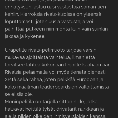
ennätyksen, astuu uusi vastustaja saman tien
kehiin. Kierroksia rivals-kisoissa on yleensä
loputtomasti, joten uusia vastustajia voi
päihittää putkeen niin monta kuin vain suinkin
jaksaa ja kykenee.
Urapelille rivals-pelimuoto tarjoaa varsin
mukavaa ajoittaista vaihtelua, ilman että
tarvitsee lähteä kokonaan linjoille kaahaamaan.
Rivalsia pelaamalla voi myös tienata pienesti
XP:tä sekä rahaa, joten pelkkää Euroopan ja
koko maailman leaderboardsien valloittamista
se ei siis ole.
Moninpelitila on tarjolla sitten niille, jotka
haluavat heittää tylsät drivatarit nurkkaan ja
ajella niiden oikeiden ihmisversioiden kanssa.