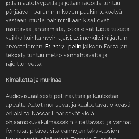
jollain autotyypeillä ja jollain radoilla tuntuu
pärjäävän paremmin kovempaakin tekoälyä
vastaan, mutta pahimmillaan kisat ovat
rasittavaa jahtaamista, jotka eivät tuota tulosta,
vaikka kuinka hyvin ajaisi. Esimerkiksi hiljattain
arvostelemani
F1 2017 -pelin
jälkeen Forza 7:n
tekoäly tuntuu melko vanhahtavalta ja
rajoittuneelta.
Kimalletta ja murinaa
Audiovisuaalisesti peli näyttää ja kuulostaa
upealta. Autot murisevat ja kuulostavat oikeasti
erilaisilta. Nascarit pärisevät vielä
ohjaamokuvakulmassakin kiitettävästi ja vanhat
formulat pitävät sitä vanhojen takavuosien