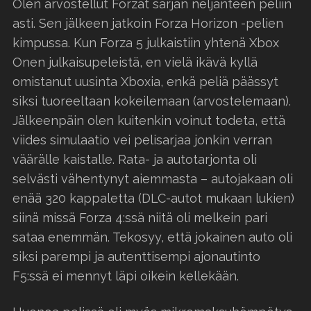
Olen arvostellut Forzat sarjan neljänteen peliin
asti. Sen jälkeen jatkoin Forza Horizon -pelien
kimpussa. Kun Forza 5 julkaistiin yhtenä Xbox
Onen julkaisupeleistä, en vielä ikävä kyllä
omistanut uusinta Xboxia, enkä peliä päässyt
siksi tuoreeltaan kokeilemaan (arvostelemaan).
Jälkeenpäin olen kuitenkin voinut todeta, että
viides simulaatio vei pelisarjaa jonkin verran
väärälle kaistalle. Rata- ja autotarjonta oli
selvästi vähentynyt aiemmasta – autojakaan oli
enää 320 kappaletta (DLC-autot mukaan lukien)
siinä missä Forza 4:ssä niitä oli melkein pari
sataa enemmän. Tekosyy, että jokainen auto oli
siksi parempi ja autenttisempi ajonautinto
F5:ssä ei mennyt läpi oikein kellekään.