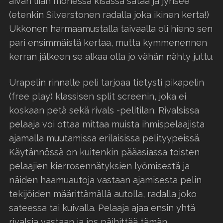
aivan liian monessa kisassa sataa ja jyrisee
(etenkin Silverstonen radalla joka ikinen kerta!)
Ukkonen harmaamustalla taivaalla oli hieno sen
pari ensimmäistä kertaa, mutta kymmenennen
kerran jälkeen se alkaa olla jo vähän nähty juttu.
Urapelin rinnalle peli tarjoaa tietysti pikapelin
(free play) klassisen split screenin, joka ei
koskaan petä sekä rivals -pelitilan. Rivalsissa
pelaaja voi ottaa mittaa muista ihmispelaajista
ajamalla muutamissa erilaisissa pelityypeissä.
Käytännössä on kuitenkin pääasiassa toisten
pelaajien kierrosennätyksien lyömisestä ja
näiden haamuautoja vastaan ajamisesta pelin
tekijöiden määrittämällä autolla, radalla joko
sateessa tai kuivalla. Pelaaja ajaa ensin yhtä
rivalsia vastaan ja jos päihittää tämän