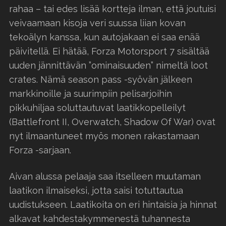
rahaa – tai edes lisää kortteja ilman, että joutuisi
veivaamaan kisoja veri suussa liian kovan
tekoälyn kanssa, kun autojakaan ei saa enää
päivitellä. Ei hätää, Forza Motorsport 7 sisältää
uuden jännittävän ”ominaisuuden” nimeltä loot
crates. Nämä season pass -syövän jälkeen
markkinoille ja suurimpiin pelisarjoihin
pikkuhiljaa soluttautuvat laatikkopelleilyt
(Battlefront II, Overwatch, Shadow Of War) ovat
nyt ilmaantuneet myös monen rakastamaan
Forza -sarjaan.
Aivan alussa pelaaja saa itselleen muutaman
laatikon ilmaiseksi, jotta saisi totuttautua
uudistukseen. Laatikoita on eri hintaisia ja hinnat
alkavat kahdestakymmenestä tuhannesta