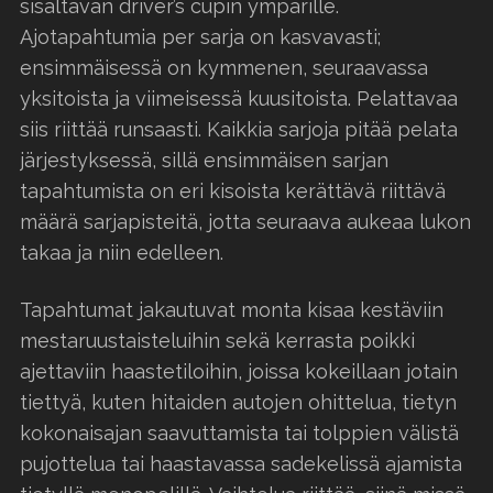
sisältävän driver’s cupin ympärille.
Ajotapahtumia per sarja on kasvavasti;
ensimmäisessä on kymmenen, seuraavassa
yksitoista ja viimeisessä kuusitoista. Pelattavaa
siis riittää runsaasti. Kaikkia sarjoja pitää pelata
järjestyksessä, sillä ensimmäisen sarjan
tapahtumista on eri kisoista kerättävä riittävä
määrä sarjapisteitä, jotta seuraava aukeaa lukon
takaa ja niin edelleen.
Tapahtumat jakautuvat monta kisaa kestäviin
mestaruustaisteluihin sekä kerrasta poikki
ajettaviin haastetiloihin, joissa kokeillaan jotain
tiettyä, kuten hitaiden autojen ohittelua, tietyn
kokonaisajan saavuttamista tai tolppien välistä
pujottelua tai haastavassa sadekelissä ajamista