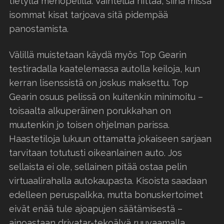
tietyllä menopelillä. Vaihtelua riittää, siinä missä
isommat kisat tarjoava sitä pidempää
panostamista.
Välillä muistetaan käydä myös Top Gearin
testiradalla kaatelemassa autolla keiloja, kun
kerran lisenssistä on joskus maksettu. Top
Gearin osuus pelissä on kuitenkin minimoitu –
toisaalta alkuperäinen porukkahan on
muutenkin jo toisen ohjelman parissa.
Haastetiloja lukuun ottamatta jokaiseen sarjaan
tarvitaan totutusti oikeanlainen auto. Jos
sellaista ei ole, sellainen pitää ostaa pelin
virtuaalirahalla autokaupasta. Kisoista saadaan
edelleen peruspalkka, mutta bonuskertoimet
eivät enää tule ajoapujen säätämisestä –
ainoastaan drivatar-tekoälyä ruuvaamalla