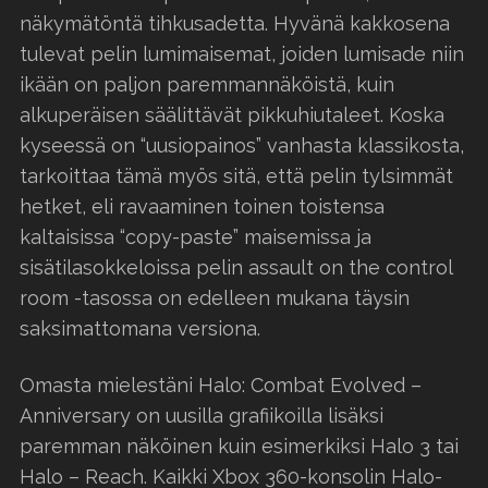
näkymätöntä tihkusadetta. Hyvänä kakkosena
tulevat pelin lumimaisemat, joiden lumisade niin
ikään on paljon paremmannäköistä, kuin
alkuperäisen säälittävät pikkuhiutaleet. Koska
kyseessä on “uusiopainos” vanhasta klassikosta,
tarkoittaa tämä myös sitä, että pelin tylsimmät
hetket, eli ravaaminen toinen toistensa
kaltaisissa “copy-paste” maisemissa ja
sisätilasokkeloissa pelin assault on the control
room -tasossa on edelleen mukana täysin
saksimattomana versiona.
Omasta mielestäni Halo: Combat Evolved –
Anniversary on uusilla grafiikoilla lisäksi
paremman näköinen kuin esimerkiksi Halo 3 tai
Halo – Reach. Kaikki Xbox 360-konsolin Halo-