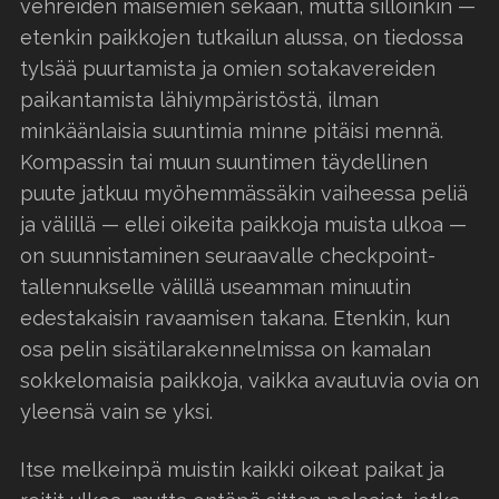
vehreiden maisemien sekaan, mutta silloinkin —
etenkin paikkojen tutkailun alussa, on tiedossa
tylsää puurtamista ja omien sotakavereiden
paikantamista lähiympäristöstä, ilman
minkäänlaisia suuntimia minne pitäisi mennä.
Kompassin tai muun suuntimen täydellinen
puute jatkuu myöhemmässäkin vaiheessa peliä
ja välillä — ellei oikeita paikkoja muista ulkoa —
on suunnistaminen seuraavalle checkpoint-
tallennukselle välillä useamman minuutin
edestakaisin ravaamisen takana. Etenkin, kun
osa pelin sisätilarakennelmissa on kamalan
sokkelomaisia paikkoja, vaikka avautuvia ovia on
yleensä vain se yksi.
Itse melkeinpä muistin kaikki oikeat paikat ja