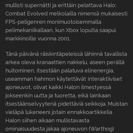
mullisti supernätti ja erittäin pelattava Halo:
Combat Evolved melkolailla nimensä mukaisesti
FPS-peligenren monimuotoisemmalla
pelimekaniikallaan, kun Xbox lopulta saapui
markkinoille vuonna 2001.
Tänä päivänä räiskintäpeleissä lähinnä tavallista
arkea oleva kranaattien nakkelu, aseen perällä
huitominen, itsestään palatuva elinenergia,
useamman hahmon käytettävät interaktiiviset
ajoneuvot, olivat kaikki Halon ilmestyessä
jokseenkin uutta ja tuoretta, eikä lainkaan
itsestäänselvyytenä pidettäviä seikkoja. Muistan
vieläpä lukeneeni jotain ennakkoartikkelia
Halon siihen aikaan mullistavasta
ominaisuudesta jakaa ajoneuvon (Warthog)