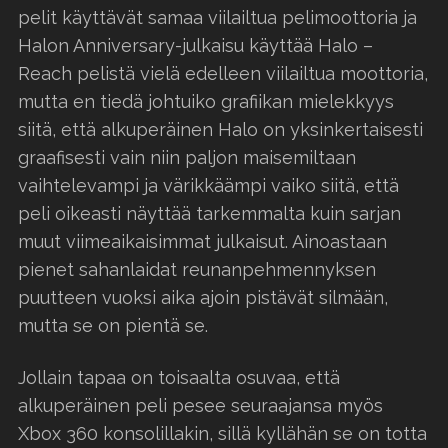
pelit käyttävät samaa viilailtua pelimoottoria ja
Halon Anniversary-julkaisu käyttää Halo –
Reach pelistä vielä edelleen viilailtua moottoria,
mutta en tiedä johtuiko grafiikan mielekkyys
siitä, että alkuperäinen Halo on yksinkertaisesti
graafisesti vain niin paljon maisemiltaan
vaihtelevampi ja värikkäämpi vaiko siitä, että
peli oikeasti näyttää tarkemmalta kuin sarjan
muut viimeaikaisimmat julkaisut. Ainoastaan
pienet sahanlaidat reunanpehmennyksen
puutteen vuoksi aika ajoin pistävät silmään,
mutta se on pientä se.
Jollain tapaa on toisaalta osuvaa, että
alkuperäinen peli pesee seuraajansa myös
Xbox 360 konsolillakin, sillä kyllähän se on totta