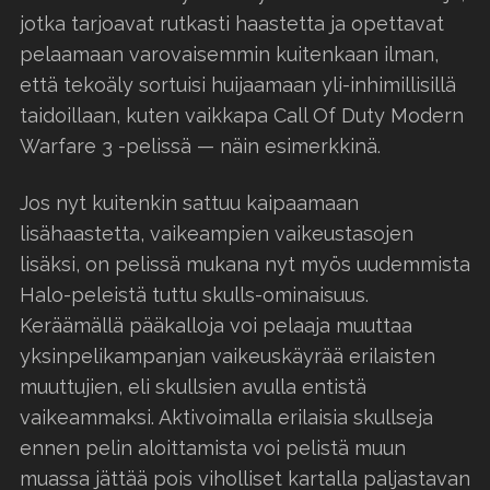
jotka tarjoavat rutkasti haastetta ja opettavat
pelaamaan varovaisemmin kuitenkaan ilman,
että tekoäly sortuisi huijaamaan yli-inhimillisillä
taidoillaan, kuten vaikkapa Call Of Duty Modern
Warfare 3 -pelissä — näin esimerkkinä.
Jos nyt kuitenkin sattuu kaipaamaan
lisähaastetta, vaikeampien vaikeustasojen
lisäksi, on pelissä mukana nyt myös uudemmista
Halo-peleistä tuttu skulls-ominaisuus.
Keräämällä pääkalloja voi pelaaja muuttaa
yksinpelikampanjan vaikeuskäyrää erilaisten
muuttujien, eli skullsien avulla entistä
vaikeammaksi. Aktivoimalla erilaisia skullseja
ennen pelin aloittamista voi pelistä muun
muassa jättää pois viholliset kartalla paljastavan