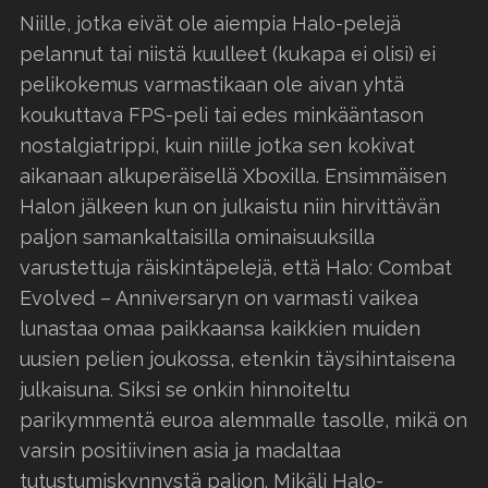
Niille, jotka eivät ole aiempia Halo-pelejä
pelannut tai niistä kuulleet (kukapa ei olisi) ei
pelikokemus varmastikaan ole aivan yhtä
koukuttava FPS-peli tai edes minkääntason
nostalgiatrippi, kuin niille jotka sen kokivat
aikanaan alkuperäisellä Xboxilla. Ensimmäisen
Halon jälkeen kun on julkaistu niin hirvittävän
paljon samankaltaisilla ominaisuuksilla
varustettuja räiskintäpelejä, että Halo: Combat
Evolved – Anniversaryn on varmasti vaikea
lunastaa omaa paikkaansa kaikkien muiden
uusien pelien joukossa, etenkin täysihintaisena
julkaisuna. Siksi se onkin hinnoiteltu
parikymmentä euroa alemmalle tasolle, mikä on
varsin positiivinen asia ja madaltaa
tutustumiskynnystä paljon. Mikäli Halo-