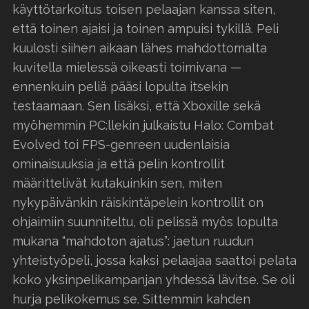
käyttötarkoitus toisen pelaajan kanssa siten,
että toinen ajaisi ja toinen ampuisi tykillä. Peli
kuulosti siihen aikaan lähes mahdottomalta
kuvitella mielessä oikeasti toimivana —
ennenkuin peliä pääsi lopulta itsekin
testaamaan. Sen lisäksi, että Xboxille sekä
myöhemmin PC:llekin julkaistu Halo: Combat
Evolved toi FPS-genreen uudenlaisia
ominaisuuksia ja että pelin kontrollit
määrittelivät kutakuinkin sen, miten
nykypäivänkin räiskintäpelein kontrollit on
ohjaimiin suunniteltu, oli pelissä myös lopulta
mukana “mahdoton ajatus”: jaetun ruudun
yhteistyöpeli, jossa kaksi pelaajaa saattoi pelata
koko yksinpelikampanjan yhdessä lävitse. Se oli
hurja pelikokemus se. Sittemmin kahden