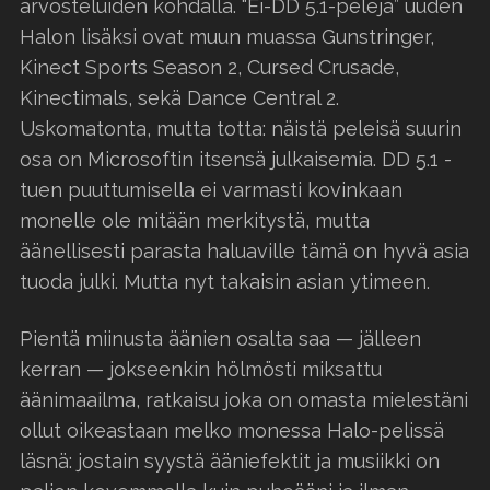
arvosteluiden kohdalla. “Ei-DD 5.1-pelejä” uuden
Halon lisäksi ovat muun muassa Gunstringer,
Kinect Sports Season 2, Cursed Crusade,
Kinectimals, sekä Dance Central 2.
Uskomatonta, mutta totta: näistä peleisä suurin
osa on Microsoftin itsensä julkaisemia. DD 5.1 -
tuen puuttumisella ei varmasti kovinkaan
monelle ole mitään merkitystä, mutta
äänellisesti parasta haluaville tämä on hyvä asia
tuoda julki. Mutta nyt takaisin asian ytimeen.
Pientä miinusta äänien osalta saa — jälleen
kerran — jokseenkin hölmösti miksattu
äänimaailma, ratkaisu joka on omasta mielestäni
ollut oikeastaan melko monessa Halo-pelissä
läsnä: jostain syystä ääniefektit ja musiikki on