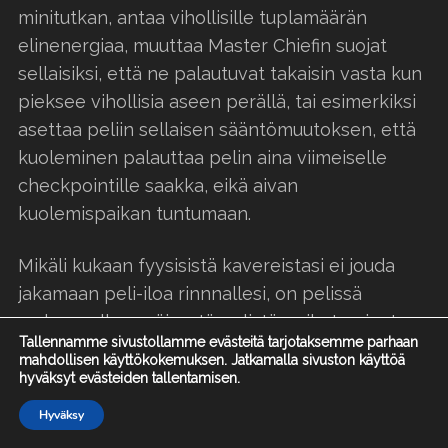
minitutkan, antaa vihollisille tuplamäärän
elinenergiaa, muuttaa Master Chiefin suojat
sellaisiksi, että ne palautuvat takaisin vasta kun
pieksee vihollisia aseen perällä, tai esimerkiksi
asettaa peliin sellaisen sääntömuutoksen, että
kuoleminen palauttaa pelin aina viimeiselle
checkpointille saakka, eikä aivan
kuolemispaikan tuntumaan.
Mikäli kukaan fyysisistä kavereistasi ei jouda
jakamaan peli-iloa rinnnallesi, on pelissä
mukana alkuperäisestä pelistä poiketen jaetun
Tallennamme sivustollamme evästeitä tarjotaksemme parhaan
ruudun moninpelin ohella myös Liven kautta
mahdollisen käyttökokemuksen. Jatkamalla sivuston käyttöä
toimiva co-op, sekä Halo 2:sta ja siitä eteenpäin
hyväksyt evästeiden tallentamisen.
tunnettu varsin toimiva moninpelitila kuuden
Hyväksy
Etusivu
Arvostelut
Uutiset
remasteroidun pelikartan voimin.