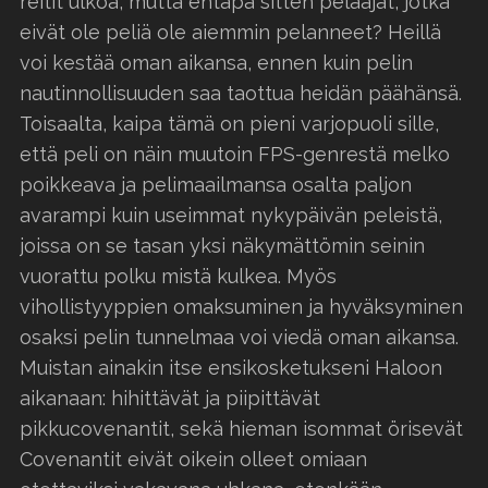
reitit ulkoa, mutta entäpä sitten pelaajat, jotka
eivät ole peliä ole aiemmin pelanneet? Heillä
voi kestää oman aikansa, ennen kuin pelin
nautinnollisuuden saa taottua heidän päähänsä.
Toisaalta, kaipa tämä on pieni varjopuoli sille,
että peli on näin muutoin FPS-genrestä melko
poikkeava ja pelimaailmansa osalta paljon
avarampi kuin useimmat nykypäivän peleistä,
joissa on se tasan yksi näkymättömin seinin
vuorattu polku mistä kulkea. Myös
vihollistyyppien omaksuminen ja hyväksyminen
osaksi pelin tunnelmaa voi viedä oman aikansa.
Muistan ainakin itse ensikosketukseni Haloon
aikanaan: hihittävät ja piipittävät
pikkucovenantit, sekä hieman isommat örisevät
Covenantit eivät oikein olleet omiaan