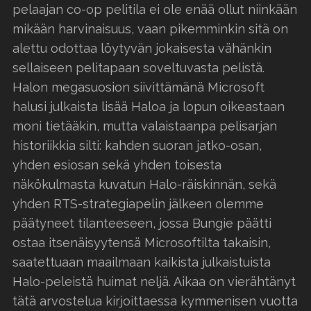
pelaajan co-op pelitila ei ole enää ollut niinkään
mikään harvinaisuus, vaan pikemminkin sitä on
alettu odottaa löytyvän jokaisesta vähänkin
sellaiseen pelitapaan soveltuvasta pelistä.
Halon megasuosion siivittämänä Microsoft
halusi julkaista lisää Haloa ja lopun oikeastaan
moni tietääkin, mutta valaistaanpa pelisarjan
historiikkia silti: kahden suoran jatko-osan,
yhden esiosan sekä yhden toisesta
näkökulmasta kuvatun Halo-räiskinnän, sekä
yhden RTS-strategiapelin jälkeen olemme
päätyneet tilanteeseen, jossa Bungie päätti
ostaa itsenäisyytensä Microsoftilta takaisin,
saatettuaan maailmaan kaikista julkaistuista
Halo-peleistä huimat neljä. Aikaa on vierähtänyt
tätä arvostelua kirjoittaessa kymmenisen vuotta