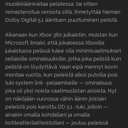
musiikkiääniraitaa pelatessa, tai sitten
remasteroitua versiota siitä, ihmetyttää hieman
Dolby Digital 5.1 äänituen puuttuminen pelistä.
Aikanaan kun Xbox 360 julkaistiin, muistan kun
Microsoft ilmaisi, että jokaisessa Xboxille
jukaistussa pelissä tulee olla minimivaatimukset
sellaisille ominaisuuksille, jotka joka pelistä kuin
pelistä on löydyttävä. Vaan eipä mennyt kovin
montaa vuotta, kun peleistä alkoi putoilla pois
tuki system link -pelaamiselle — ominaisuus
joka oli yksi noista vaatimuslistan asioista. Nyt
on näköjään vuorossa vähin äänin joistain
peleistä pois karsittu DD 5.1 -tuki, jolloin —
ainakin omalla kohdallani ja omalla
kotiteatterilaitteistollani — joutuu peleissä