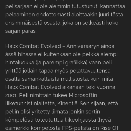
pelisarjaan ei ole aiemmin tutustunut, kannattaa
pelaaminen ehdottomasti aloittaakin juuri tästä
ensimmäisestä osasta, joka on selkeästi koko
sarjan paras.
Halo: Combat Evolved – Anniversaryn ainoa
ässä hihassa ei kuitenkaan ole pelkkä alempi
hintaluokka (ja parempi grafiikka) vaan peli
yrittää jollain tapaa myös pelattavuutensa
osalta samankaltaista mullistusta, kuin mitä
Halo: Combat Evolved aikanaan teki vuonna
2001. Peli nimittäin tukee Microsoftin
liiketunnistinlaitetta, Kinectiä. Sen sijaan, että
peliin olisi yritetty liimata jonkin sortin
kömpelösti toteutettua liikeohjausta (hyvä
esimerkki kömpelöstä FPS-pelistä on Rise Of