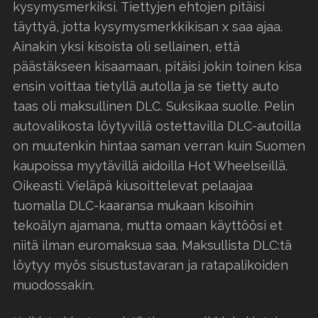
kysymysmerkiksi. Tiettyjen ehtojen pitäisi
täyttyä, jotta kysymysmerkkikisan x saa ajaa.
Ainakin yksi kisoista oli sellainen, että
päästäkseen kisaamaan, pitäisi jokin toinen kisa
ensin voittaa tietyllä autolla ja se tietty auto
taas oli maksullinen DLC. Suksikaa suolle. Pelin
autovalikosta löytyvillä ostettavilla DLC-autoilla
on muutenkin hintaa saman verran kuin Suomen
kaupoissa myytävillä aidoilla Hot Wheelseillä.
Oikeasti. Vieläpä kiusoittelevat pelaajaa
tuomalla DLC-kaaransa mukaan kisoihin
tekoälyn ajamana, mutta omaan käyttöösi et
niitä ilman euromaksua saa. Maksullista DLC:tä
löytyy myös sisustustavaran ja ratapalikoiden
muodossakin.