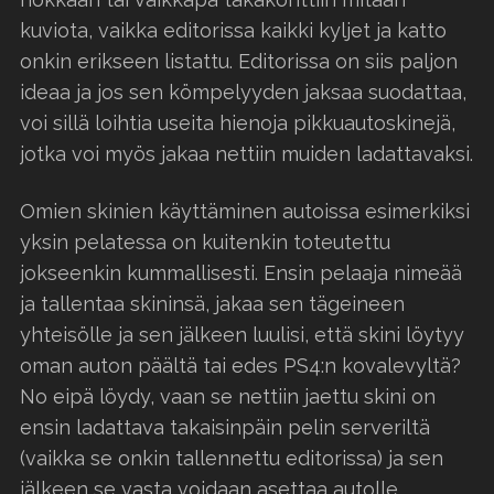
kuviota, vaikka editorissa kaikki kyljet ja katto
onkin erikseen listattu. Editorissa on siis paljon
ideaa ja jos sen kömpelyyden jaksaa suodattaa,
voi sillä loihtia useita hienoja pikkuautoskinejä,
jotka voi myös jakaa nettiin muiden ladattavaksi.
Omien skinien käyttäminen autoissa esimerkiksi
yksin pelatessa on kuitenkin toteutettu
jokseenkin kummallisesti. Ensin pelaaja nimeää
ja tallentaa skininsä, jakaa sen tägeineen
yhteisölle ja sen jälkeen luulisi, että skini löytyy
oman auton päältä tai edes PS4:n kovalevyltä?
No eipä löydy, vaan se nettiin jaettu skini on
ensin ladattava takaisinpäin pelin serveriltä
(vaikka se onkin tallennettu editorissa) ja sen
jälkeen se vasta voidaan asettaa autolle.