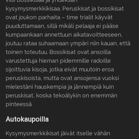
kysymysmerkkikisaa. Peruskisat ja bossikisat
ovat joukon parhaita – time trialit käyvät
puuduttamaan, sillä mikäli pelaaja ei pääse
kumpaankaan annettuun aikatavoitteeseen,
joutuu rataa suhaamaan ympäri niin kauan, että
toinen toteutuu. Bossikisat ovat ansoilla
varustettuja hieman pidemmille radoille
sijoittuvia kisoja, jotka eivät muutoin eroa
peruskisoista, mutta ovat ansojensa vuoksi
mielestäni hauskempia ja jännempiä kuin
peruskisat, koska tekoälykin on enemmän
pinteessä.
Autokaupoilla
Kysymysmerkkikisat jäivät itselle vähän