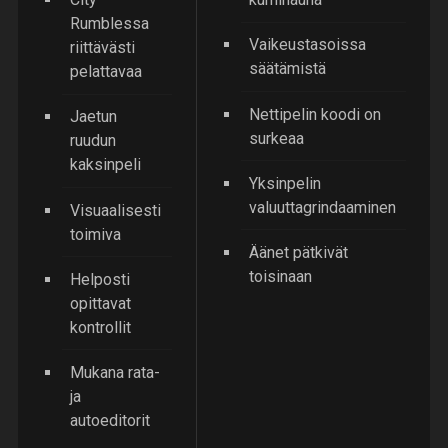
Rumblessa
Vaikeustasoissa
riittävästi
säätämistä
pelattavaa
Nettipelin koodi on
Jaetun
surkeaa
ruudun
kaksinpeli
Yksinpelin
valuuttagrindaaminen
Visuaalisesti
toimiva
Äänet pätkivät
toisinaan
Helposti
opittavat
kontrollit
Mukana rata-
ja
autoeditorit