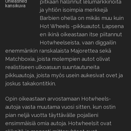
pitkään hallinnut lelumarkkinoita
ja yhtiön isoimpia merkkejä
Barbien ohella on mikäs muu kuin
Hot Wheels -pikkuautot. Lapsena
en ikinä oikeastaan itse piitannut
Hotwheelseista, vaan diggailin
enemmänkin ranskalaista Majorettea sekä
Matchboxia, joista molempien autot olivat
realistiseen ulkoasuun suuntautuneita
pikkuautoja, joista myös usein aukesivat ovet ja
joskus takakontitkin.
Opin oikeastaan arvostamaan Hotwheels-
autoja vasta muutama vuosi sitten, kun ostin
pian neljä vuotta täyttävälle pojalleni
ensimmäisiä omia autoja. Hotwheelsit ovat