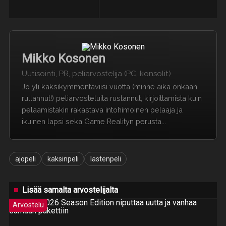
Mikko Kosonen
Uutisointi, PR, peliarvostelija (PC, konsolit)
Jo yli kaksikymmentäviisi vuotta (minne aika onkaan
rullannut!) peliarvosteluita rustannut, kirjoittamista kuin
pelaamistakin rakastava intohimoinen pelaaja ja
ikuinen lapsi sekä Game Realityn perusta...
ajopeli
kaksinpeli
lastenpeli
Lisää samalta arvostelijalta
Arvostelu