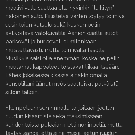
maaliviivalla saattaa olla hyvinkin ”leikityn”
näköinen auto. Fiilistelyä varten löytyy toimiva
uusintojen katselu sekä kesken pelin
aktivoitava valokuvatila. Äänien osalta autot
pärisevät ja hurisevat, ei mitenkään
muistettavasti, mutta toimivalla tasolla.
Musiikkia saisi olla enemmän, koska ne pelin
muutamat kappaleet toistavat liikaa itseään.
Lähes jokaisessa kisassa ainakin omalla
konsolillani äänet myös saattoivat pätkäistä
silloin tällöin.
Yksinpelaamisen rinnalle tarjoillaan jaetun
ruudun kisaamista sekä maksimissaan
kahdentoista pelaajan nettimoninpeliä, mutta
täytyy sanoa, että siinä missä jaetun ruudun