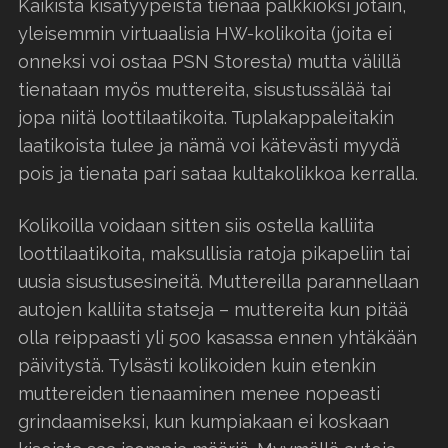
Kaikista kisatyypeistä tienaa palkkioksi jotain,
yleisemmin virtuaalisia HW-kolikoita (joita ei
onneksi voi ostaa PSN Storesta) mutta välillä
tienataan myös muttereita, sisustussälää tai
jopa niitä loottilaatikoita. Tuplakappaleitakin
laatikoista tulee ja nämä voi kätevästi myydä
pois ja tienata pari sataa kultakolikkoa kerralla.
Kolikoilla voidaan sitten siis ostella kalliita
loottilaatikoita, maksullisia ratoja pikapeliin tai
uusia sisustusesineitä. Muttereilla parannellaan
autojen kalliita statseja – muttereita kun pitää
olla reippaasti yli 500 kasassa ennen yhtäkään
päivitystä. Tylsästi kolikoiden kuin etenkin
muttereiden tienaaminen menee nopeasti
grindaamiseksi, kun kumpiakaan ei koskaan