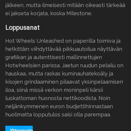
jälkeen, mutta ilmeisesti mitään oikeasti tärkeää
ei jakseta korjata, koska Milestone.
Loppusanat
Hot Wheels Unleashed on paperilla toimiva ja
hetkittäin viihdyttävää pikkuautoilua näyttävän
grafiikan ja autenttisesti mallinnettujen
Hotwheelsien parissa. Jaetun ruudun pelailu on
hauskaa, mutta raskas kuminauhatekoäly ja
kisojen grindaaminen pilaavat yksinpelaamisen
iloa, siinä missä verkon moninpeli kärsii
luokattoman huonosta nettikoodista. Noin
neljänkymmenen euron budjettihinnastaan
huolimatta lopputulos saisi olla parempaa.
Yhteenveto