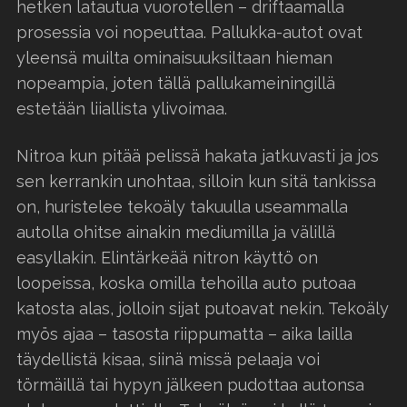
hetken latautua vuorotellen – driftaamalla
prosessia voi nopeuttaa. Pallukka-autot ovat
yleensä muilta ominaisuuksiltaan hieman
nopeampia, joten tällä pallukameiningillä
estetään liiallista ylivoimaa.
Nitroa kun pitää pelissä hakata jatkuvasti ja jos
sen kerrankin unohtaa, silloin kun sitä tankissa
on, huristelee tekoäly takuulla useammalla
autolla ohitse ainakin mediumilla ja välillä
easyllakin. Elintärkeää nitron käyttö on
loopeissa, koska omilla tehoilla auto putoaa
katosta alas, jolloin sijat putoavat nekin. Tekoäly
myös ajaa – tasosta riippumatta – aika lailla
täydellistä kisaa, siinä missä pelaaja voi
törmäillä tai hypyn jälkeen pudottaa autonsa