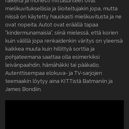
räikeitä ja monesti mittasuhteet ovat
mielikuvituksellisia ja liioiteltujakin jopa, mutta
niissä on käytetty hauskasti mielikuvitusta ja ne
ovat nopeita. Autot ovat eräällä tapaa
”kindermunamaisia”, siinä mielessä, että korien
kuin välillä jopa renkaidenkin väritys on yleensä
kaikkea muuta kuin hillittyä sorttia ja
pohjateemana saattaa olla esimerkiksi
leivänpaahdin, hämähäkki tai pääkallo.
Autenttisempaa elokuva- ja TV-sarjojen
teemaakin löytyy aina KITTistä Batmaniin ja
James Bondiin.