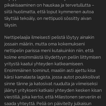
pikakisaaminen on hauskaa ja tervetullutta –
siitä huolimatta, että loput kymmenen autoa
täyttää tekoäly, on nettipuoli sössitty aivan
täysin.
Nettipelaajia ilmeisesti pelistä löytyy ainakin
jossain määrin, mutta oma kokemukseni
nettipelin parissa meni kutakuinkin niin, että
kolme ensimmäistä löydettyyn peliin liittymisen
yritystä kaatui yhteyden katkeamiseen.
Ensimmäinen toiminut, maaliin asti ajettu kisa
kärsi kamalasta lagista, jossa autot poukkoilivat
sinne tänne ja katosivat ruudulta ja viimeiseksi
jäänyt yritykseni katkaisi yhteyden kesken kisan
viestillä, joka kertoi, että Milestonen serveriin ei
saada yhteyttä. Peliä on päivitelty julkaisun