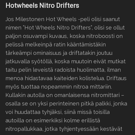
Hotwheels Nitro Drifters
Jos Milestonen Hot Wheels -peli olisi saanut
nimen ”Hot Wheels Nitro Drifters”, olisi se ollut
paljon osuvampi kuvaus, koska nitroboosti on
pelissä melkeinpä ratin kääntämistäkin
tärkeämpi ominaisuus ja driftatakin joutuu
jatkuvalla syötöllä, koska muutoin eivät mutkat
taitu pelin leveistä radoista huolimatta, ilman
menoa hidastavaa kaiteiden kolistelua. Driftaus
myös tuottaa nopeammin nitroa mittariin.
Kullakin autolla on omanlaisensa nitromittari –
osalla se on yksi perinteinen pitkä palkki, jonka
voi huudattaa tyhjäksi, siinä missä toisilla
autoilla on esimerkiksi kolme erillistä
nitropallukkaa, jotka tyhjentyessään kestävät