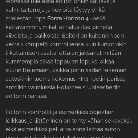
Monessa mielessä editori onkin kattava ja
valmiita tarroja ja kuvioita löytyy ehkä
mielestäni jopa
Forza Horizon 4
-peliä
kattavammin, mikäli ei halua itse piirrellä
viivoista ja palikoista. Editori on kuitenkin sen
verran kömpelö kontrolliensa kuin kursorinkin
liikuttamisen osalta, että en jaksanut mitään
kummempia alkaa loppujen lopuksi alkaa
suunnittelemaan, vaikka parin sadan tekemäni
autoskinin tuoma kokemus FH4 -pelin parissa
antoikin valmiuksia Hotwheels Unleashedin
editorin parissa.
Editorin kontrollit ja esimerkiksi objektien
leikkaus ja liittäminen on tehty vähän sekavaksi,
eikä esimerkiksi peli aina anna laittaa auton
nokkaan tai vaikkapa takakonttiin mitään