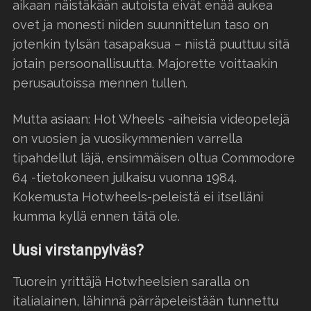
aikaan näistäkään autoista eivät enää aukea
ovet ja monesti niiden suunnittelun taso on
jotenkin tylsän tasapaksua – niistä puuttuu sitä
jotain persoonallisuutta. Majorette voittaakin
perusautoissa mennen tullen.
Mutta asiaan: Hot Wheels -aiheisia videopelejä
on vuosien ja vuosikymmenien varrella
tipahdellut läjä, ensimmäisen oltua Commodore
64 -tietokoneen julkaisu vuonna 1984.
Kokemusta Hotwheels-peleistä ei itselläni
kumma kyllä ennen tätä ole.
Uusi virstanpylväs?
Tuorein yrittäjä Hotwheelsien saralla on
italialainen, lähinnä pärräpeleistään tunnettu