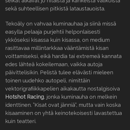
seikat alkavat jo hitaista ja kankeista valikoista
sekä suhteellisen pitkistä lataustauoista.
Tekoäly on vahvaa kuminauhaa ja siinä missä
easylla pelaaja purjehtii helponlaisesti
ykköseksi kisassa kuin kisassa, on medium
rasittavaa millintarkkaa vääntämistä kisan
voittamiseksi, eikä hardia tai extremeä kannata
edes lähteä kokeilemaan, vaikka autoja
päivittelisikin. Pelistä tulee elävästi mieleen
toinen uudehko autopeli, nimittäin
vektorigrafiikkapelien aikakautta nostalgisoiva
Hotshot Racing
, jonka kuminauha on melkein
identtinen. ”Kisat ovat jänniä”, mutta vain koska
kisaaminen on yhtä keinotekoisesti lavastettua
kuin teatteri.