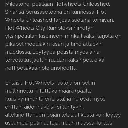
Milestone, pelillään Hotwheels Unleashed.
Sinänsä perusasetelma on kunnossa, Hot
Wheels Unleashed tarjoaa suolana toimivan,
Hot Wheels City Rumbleksi nimetyn
yksinpelitilan kisoineen, minkä lisäksi tarjolla on
pikapelimoodiakin kisan ja time attackin
muodossa. Löytyypä pelistä myös aina
tervetullut jaetun ruudun kaksinpeli, eikä
nettipeliäkään ole unohdettu.
Erilaisia Hot Wheels -autoja on peliin
mallinnettu kiitettävä määrä (päälle
kuusikymmentä erilaista) ja ne ovat myös
erittäin aidonnäköisiksi tehtykin,
allekirjoittaneen pojan lelulaatikosta kun löytyy
useampia pelin autoja, muun muassa Turtles-