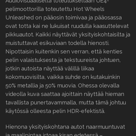
Audiovisuaaliselta toteutukseltaan UE4-
pelimoottorilla toteutettu Hot Wheels
Unleashed on pääosin toimivaa ja pääosassa
ovat totta kai ne lukuisat ruudulla kaasuttelevat
pikkuautot. Kaikki näyttävät yksityiskohtaisilta ja
muistuttavat esikuviaan todella hienosti.
Nipottaisin kuitenkin sen verran, että kenties
pelin valaistuksesta ja tekstuureista johtuen,
jotkin autoista näyttää välillä liikaa
kokomuovisilta, vaikka suhde on kutakuinkin
50% metallia ja 50% muovia. Ohessa olevalla
videolla kuva saattaa ajoittain näyttää hieman
tavallista punertavammalla, mutta tämä johtuu
käytössä olleesta pelin HDR-efektistä.
Hienona yksityiskohtana autot naarmuuntuvat
ja maalipintaa irtoaa kisan edetessä –