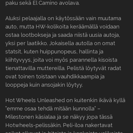
paku sekä El Camino avolava.
Aluksi pelaajalla on käytössään vain muutama
auto, mutta HW-kolikoita keräämällä voidaan
ostaa lootbokseja ja saada niistä uusia autoja,
yksi per laatikko. Jokaisella autolla on omat
statsit, kuten huippunopeus, hallinta ja
kiihtyvyys, joita voi myös parannella kisoista
tienattavilla muttereilla. Pelistä löytyvät radat
ovat toinen toistaan vauhdikkaampia ja
looppeja kuin ansojakin löytyy.
Hot Wheels Unleashed on kuitenkin ikävä kyllä
”emme osaa tehdä mitään kunnolla” –
Milestonen käsialaa ja se näkyy jopa tässä
Hotwheels-pelissäkin. Peli-iloa nakertavat