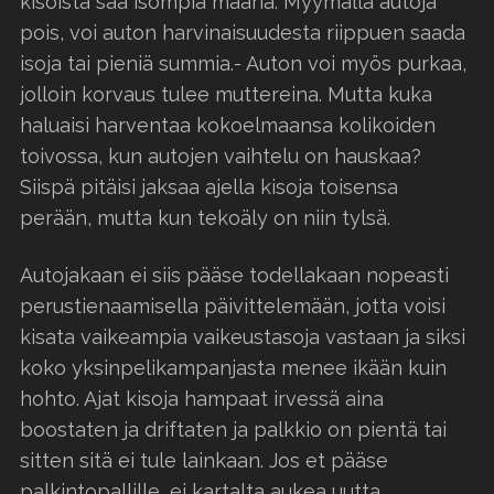
kisoista saa isompia määriä. Myymällä autoja
pois, voi auton harvinaisuudesta riippuen saada
isoja tai pieniä summia.- Auton voi myös purkaa,
jolloin korvaus tulee muttereina. Mutta kuka
haluaisi harventaa kokoelmaansa kolikoiden
toivossa, kun autojen vaihtelu on hauskaa?
Siispä pitäisi jaksaa ajella kisoja toisensa
perään, mutta kun tekoäly on niin tylsä.
Autojakaan ei siis pääse todellakaan nopeasti
perustienaamisella päivittelemään, jotta voisi
kisata vaikeampia vaikeustasoja vastaan ja siksi
koko yksinpelikampanjasta menee ikään kuin
hohto. Ajat kisoja hampaat irvessä aina
boostaten ja driftaten ja palkkio on pientä tai
sitten sitä ei tule lainkaan. Jos et pääse
palkintopallille, ei kartalta aukea uutta