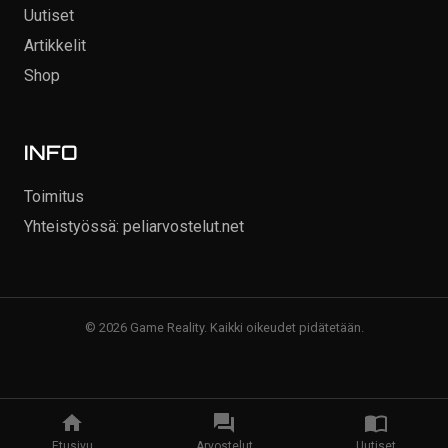
Uutiset
Artikkelit
Shop
INFO
Toimitus
Yhteistyössä: peliarvostelut.net
© 2026 Game Reality. Kaikki oikeudet pidätetään.
Etusivu
Arvostelut
Uutiset