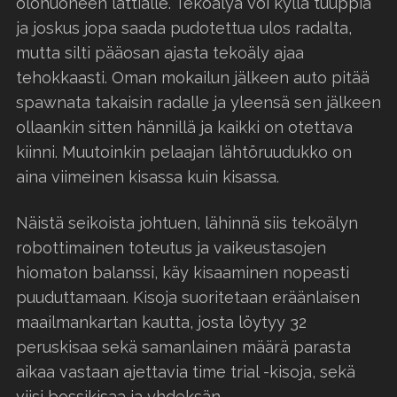
olohuoneen lattialle. Tekoälyä voi kyllä tuuppia
ja joskus jopa saada pudotettua ulos radalta,
mutta silti pääosan ajasta tekoäly ajaa
tehokkaasti. Oman mokailun jälkeen auto pitää
spawnata takaisin radalle ja yleensä sen jälkeen
ollaankin sitten hännillä ja kaikki on otettava
kiinni. Muutoinkin pelaajan lähtöruudukko on
aina viimeinen kisassa kuin kisassa.
Näistä seikoista johtuen, lähinnä siis tekoälyn
robottimainen toteutus ja vaikeustasojen
hiomaton balanssi, käy kisaaminen nopeasti
puuduttamaan. Kisoja suoritetaan eräänlaisen
maailmankartan kautta, josta löytyy 32
peruskisaa sekä samanlainen määrä parasta
aikaa vastaan ajettavia time trial -kisoja, sekä
viisi bossikisaa ja yhdeksän