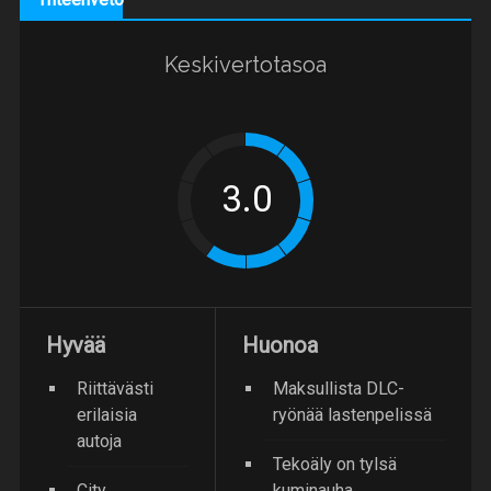
Keskivertotasoa
Hyvää
Huonoa
Riittävästi
Maksullista DLC-
erilaisia
ryönää lastenpelissä
autoja
Tekoäly on tylsä
City
kuminauha