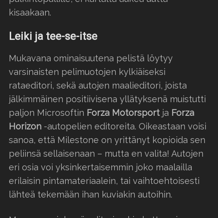
kisaakaan.
Leiki ja tee-se-itse
Mukavana ominaisuutena pelistä löytyy
varsinaisten pelimuotojen kylkiäiseksi
rataeditori, sekä autojen maalieditori, joista
jälkimmäinen positiivisena yllätyksenä muistutti
paljon Microsoftin
Forza Motorsport
ja
Forza
Horizon
-autopelien editoreita. Oikeastaan voisi
sanoa, että Milestone on yrittänyt kopioida sen
peliinsä sellaisenaan – mutta en valita! Autojen
eri osia voi yksinkertaisemmin joko maalailla
erilaisin pintamateriaalein, tai vaihtoehtoisesti
lähteä tekemään ihan kuviakin autoihin.