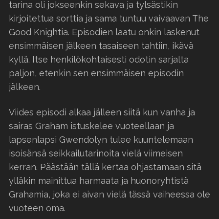
tarina oli jokseenkin sekava ja tylsästikin
kirjoitettua sorttia ja sama tuntuu vaivaavan The
Good Knightia. Episodien laatu onkin laskenut
ensimmäisen jälkeen tasaiseen tahtiin, ikävä
kyllä. Itse henkilökohtaisesti odotin sarjalta
paljon, etenkin sen ensimmäisen episodin
jälkeen.
Viides episodi alkaa jälleen siitä kun vanha ja
sairas Graham istuskelee vuoteellaan ja
lapsenlapsi Gwendolyn tulee kuuntelemaan
isoisänsä seikkailutarinoita vielä viimeisen
kerran. Päästään tällä kertaa ohjastamaan sitä
ylläkin mainittua harmaata ja huonoryhtistä
Grahamia, joka ei aivan vielä tässä vaiheessa ole
vuoteen oma.