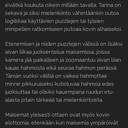
eivätkä koukuta oikein millään tavalla. Tarina on
sekava ja siksi mielenkiinto vähintäänkin outoa
logiikkaa käyttävien puzzlejen tai tylsien
minipelien ratkomiseen putoaa kovin alhaiseksi.
Etenemisen ja niiden puzzlejen välissä on lisäksi
aivan liikaa juoksentelua maisemissa, joissa
kamera jää paikalleen ja zoomaantuu aivan liian
kauas hahmosta eikä seuraa hahmon perässä.
Tämän vuoksi välillä on vaikea hahmottaa
minne pikkuruiseksi kutistuvaa hahmoa edes
juoksuttaa tai olisiko kauempana ruudun etu-
alasta jotain tärkeää tai mielenkiintoista.
Maisemat yleisesti ottaen ovat myös kovin
elottomia, etenkään kun maisemia ympäröivät