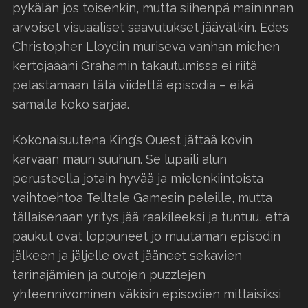
pykälän jos toisenkin, mutta siihenpä maininnan
arvoiset visuaaliset saavutukset jäävätkin. Edes
Christopher Lloydin muriseva vanhan miehen
kertojaääni Grahamin takautumissa ei riitä
pelastamaan tätä viidettä episodia – eikä
samalla koko sarjaa.
Kokonaisuutena King’s Quest jättää kovin
karvaan maun suuhun. Se lupaili alun
perusteella jotain hyvää ja mielenkiintoista
vaihtoehtoa Telltale Gamesin peleille, mutta
tällaisenaan yritys jää raakileeksi ja tuntuu, että
paukut ovat loppuneet jo muutaman episodin
jälkeen ja jäljelle ovat jääneet sekavien
tarinajämien ja outojen puzzlejen
yhteennivominen väkisin episodien mittaisiksi