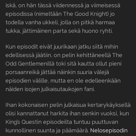
iskä, on hän tässä viidennessä ja viimeisessä
episodissa (nimeltään The Good Knight) jo
todella vanha ukkeli, jolla on pitkä harmaa
tukka, jättimäinen parta sekä huono ryhti.
Kun episodit eivät juurikaan jatku siitä mihin
edellisessä jäätiin, on pelin kehittäneellä The
Odd Gentlemenillä toki sitä kautta ollut pieni
porsaanreikä jättää näinkin suuria välejä
episodien välille, mutta en ole edelleenkään
näiden isojen julkaisutaukojen fani.
Ihan kokonaisen pelin julkaisua kertarykäyksellä
olisi kannattanut harkita ihan senkin vuoksi, kun
King’s Questin episodeilta tuntuu puuttuvan
kunnollinen suunta ja päämäärä.
Nelosepisodin