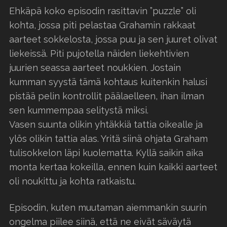
Ehkäpä koko episodin rasittavin ”puzzle” oli
kohta, jossa piti pelastaa Grahamin rakkaat
aarteet sokkelosta, jossa puu ja sen juuret olivat
liekeissä. Piti pujotella näiden liekehtivien
juurien seassa aarteet noukkien. Jostain
kumman syystä tämä kohtaus kuitenkin halusi
pistää pelin kontrollit päälaelleen, ihan ilman
sen kummempaa selitystä miksi.
Vasen suunta olikin yhtäkkiä tattia oikealle ja
ylös olikin tattia alas. Yritä siinä ohjata Graham
tulisokkelon läpi kuolematta. Kyllä saikin aika
monta kertaa kokeilla, ennen kuin kaikki aarteet
oli noukittu ja kohta ratkaistu.
Episodin, kuten muutaman aiemmankin suurin
ongelma piilee siinä, että ne eivät säväytä