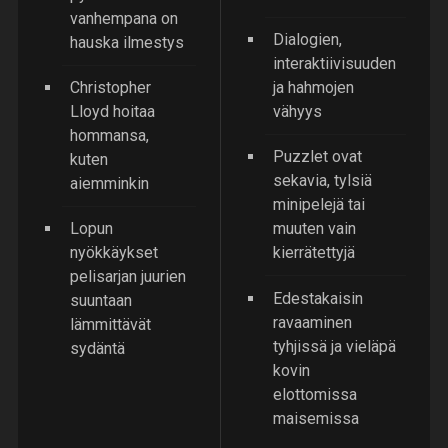
vanhempana on
Dialogien,
hauska ilmestys
interaktiivisuuden
Christopher
ja hahmojen
Lloyd hoitaa
vähyys
hommansa,
Puzzlet ovat
kuten
sekavia, tylsiä
aiemminkin
minipelejä tai
Lopun
muuten vain
nyökkäykset
kierrätettyjä
pelisarjan juurien
Edestakaisin
suuntaan
ravaaminen
lämmittävät
tyhjissä ja vieläpä
sydäntä
kovin
elottomissa
maisemissa