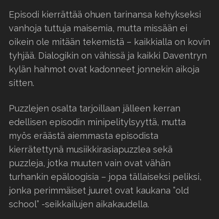
Episodi kierrättää ohuen tarinansa kehykseksi
vanhoja tuttuja maisemia, mutta missään ei
oikein ole mitään tekemistä – kaikkialla on kovin
tyhjää. Dialogikin on vähissä ja kaikki Daventryn
kylän hahmot ovat kadonneet jonnekin aikoja
sitten.
Puzzlejen osalta tarjoillaan jälleen kerran
edellisen episodin minipelitylsyyttä, mutta
myös eräästä aiemmasta episodista
kierrätettynä musiikkirasiapuzzlea sekä
puzzleja, jotka muuten vain ovat vähän
turhankin epäloogisia – jopa tällaiseksi peliksi,
jonka perimmäiset juuret ovat kaukana ”old
school” -seikkailujen aikakaudella.