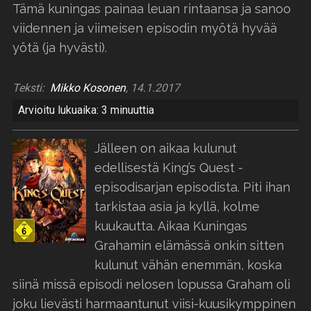
Tämä kuningas painaa leuan rintaansa ja sanoo
viidennen ja viimeisen episodin myötä hyvää
yötä (ja hyvästi).
Teksti:
Mikko Kosonen
, 14.1.2017
Arvioitu lukuaika: 3 minuuttia
Jälleen on aikaa kulunut
edellisestä King’s Quest -
episodisarjan episodista. Piti ihan
tarkistaa asia ja kyllä, kolme
kuukautta. Aikaa Kuningas
Grahamin elämässä onkin sitten
kulunut vähän enemmän, koska
siinä missä episodi nelosen lopussa Graham oli
joku lievästi harmaantunut viisi-kuusikymppinen