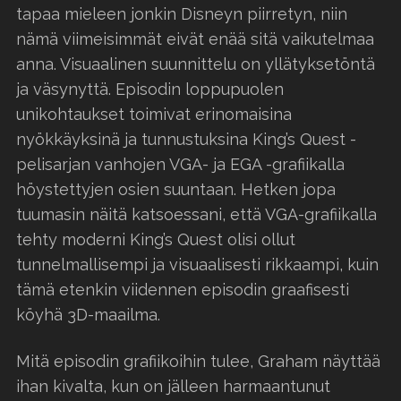
tapaa mieleen jonkin Disneyn piirretyn, niin
nämä viimeisimmät eivät enää sitä vaikutelmaa
anna. Visuaalinen suunnittelu on yllätyksetöntä
ja väsynyttä. Episodin loppupuolen
unikohtaukset toimivat erinomaisina
nyökkäyksinä ja tunnustuksina King’s Quest -
pelisarjan vanhojen VGA- ja EGA -grafiikalla
höystettyjen osien suuntaan. Hetken jopa
tuumasin näitä katsoessani, että VGA-grafiikalla
tehty moderni King’s Quest olisi ollut
tunnelmallisempi ja visuaalisesti rikkaampi, kuin
tämä etenkin viidennen episodin graafisesti
köyhä 3D-maailma.
Mitä episodin grafiikoihin tulee, Graham näyttää
ihan kivalta, kun on jälleen harmaantunut