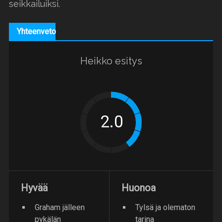
seikkailuiksi.
Yhteenveto
Heikko esitys
Hyvää
Huonoa
Graham jälleen
Tylsä ja olematon
pykälän
tarina