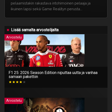
pelaamistakin rakastava intohimoinen pelaaja ja
ikuinen lapsi sekä Game Realityn perusta...
Lisää samalta arvostelijalta
Arvostelu
F1 25: 2026 Season Edition niputtaa uutta ja vanhaa
samaan pakettiin
Arvostelu