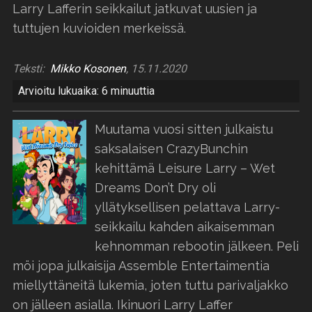
Larry Lafferin seikkailut jatkuvat uusien ja
tuttujen kuvioiden merkeissä.
Teksti:
Mikko Kosonen
, 15.11.2020
Arvioitu lukuaika: 6 minuuttia
Muutama vuosi sitten julkaistu
saksalaisen CrazyBunchin
kehittämä Leisure Larry – Wet
Dreams Don’t Dry oli
yllätyksellisen pelattava Larry-
seikkailu kahden aikaisemman
kehnomman rebootin jälkeen. Peli
möi jopa julkaisija Assemble Entertaimentia
miellyttäneitä lukemia, joten tuttu parivaljakko
on jälleen asialla. Ikinuori Larry Laffer