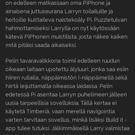
on edelleen matkassaan oma PiPhone ja
ainaisena juttuseurana Larryn toilailuille ja
heitoille kuittaileva naistekoäly Pi. Puzzletulvan
hahmottamiseksi Larrylla on nyt käytössään
kätevä PiPhonen muistilista, josta näkee kaiken
mitä pitäisi saada aikaiseksi.
Pelin tavaravalikkona toimii edelleen ruudun
oikeaan laitaan upotettu älyluuri, jonka saa esiin
hiiren rullalla, näppäimistön I-näppäimellä sekä
hiirtä leijuttamalla oikeassa laidassa. Pelin
edetessä Pi asentaa Larryn puhelimeen jälleen
uusia tarpeellisia sovelluksia. Tällä kertaa ei
käytetä Timberiä, vaan merellä navigointia
varten tarvitaan sovellus, minkä lisäksi Build it -
app tulee tutuksi. Jälkimmäisellä Larry valmistaa