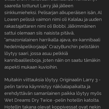
saarella tottunut Larry jää jälleen
sinkkumieheksi. Pelisarjan alkuperäisen isän, Al
Lowen pelissä vaimon nimi oli Kalalau ja uuden
rakastajattaren nimi oli Bobbi. Jälkimmäinen
sattui olemaan siis naisista pitävä,
”amazonialainen harrikalla ajava, ex-kannibaali
hedelmäpelikorjaaja.” CrazyBunchin pelistäkin
löytyy saari, jossa asuu pelkkiä
kannibaalilesboja, joten näin on saatu tämäkin
aspekti mukaan kuvioihin.
Muitakin viittauksia löytyy. Originaalin Larry 3 -
pelin tarina käynnistyy näköalapaikalta ja
erehdyttävän samanlainen paikka löytyy myös
Wet Dreams Dry Twice -pelin hotellin katolta.
Hotellin takana olevat koppivessat ovat nekin