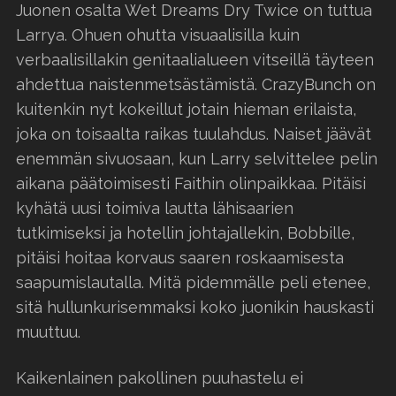
Juonen osalta Wet Dreams Dry Twice on tuttua
Larrya. Ohuen ohutta visuaalisilla kuin
verbaalisillakin genitaalialueen vitseillä täyteen
ahdettua naistenmetsästämistä. CrazyBunch on
kuitenkin nyt kokeillut jotain hieman erilaista,
joka on toisaalta raikas tuulahdus. Naiset jäävät
enemmän sivuosaan, kun Larry selvittelee pelin
aikana päätoimisesti Faithin olinpaikkaa. Pitäisi
kyhätä uusi toimiva lautta lähisaarien
tutkimiseksi ja hotellin johtajallekin, Bobbille,
pitäisi hoitaa korvaus saaren roskaamisesta
saapumislautalla. Mitä pidemmälle peli etenee,
sitä hullunkurisemmaksi koko juonikin hauskasti
muuttuu.
Kaikenlainen pakollinen puuhastelu ei