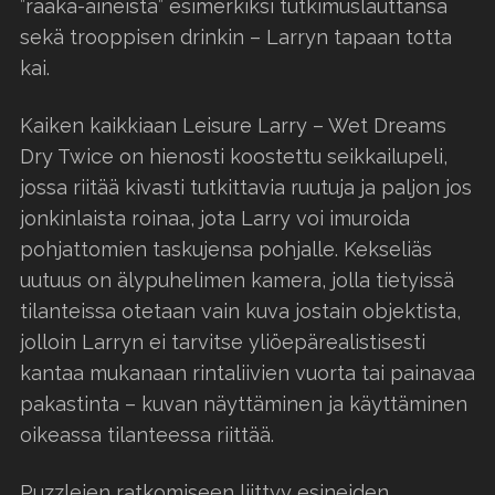
”raaka-aineista” esimerkiksi tutkimuslauttansa
sekä trooppisen drinkin – Larryn tapaan totta
kai.
Kaiken kaikkiaan Leisure Larry – Wet Dreams
Dry Twice on hienosti koostettu seikkailupeli,
jossa riitää kivasti tutkittavia ruutuja ja paljon jos
jonkinlaista roinaa, jota Larry voi imuroida
pohjattomien taskujensa pohjalle. Kekseliäs
uutuus on älypuhelimen kamera, jolla tietyissä
tilanteissa otetaan vain kuva jostain objektista,
jolloin Larryn ei tarvitse yliöepärealistisesti
kantaa mukanaan rintaliivien vuorta tai painavaa
pakastinta – kuvan näyttäminen ja käyttäminen
oikeassa tilanteessa riittää.
Puzzlejen ratkomiseen liittyy esineiden