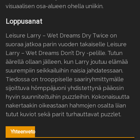
visuaalisen osa-alueen ohella uniikin.
Loppusanat
Leisure Larry – Wet Dreams Dry Twice on
suoraa jatkoa parin vuoden takaiselle Leisure
Larry – Wet Dreams Don’t Dry -pelille. Tutun
äärellä ollaan jälleen, kun Larry joutuu elämää
suurempiin seikkailuihin naisia jahdatessaan.
Tiedossa on trooppiselle saariryhmittymälle
sijoittuva hömppäjuoni yhdistettynä pääosin
hyvin suunniteltuihin puzzleihin. Kokonaisuutta
nakertaakin oikeastaan hahmojen osalta liian
tutut kuviot sekä parit turhauttavat puzzlet.
Yhteenveto