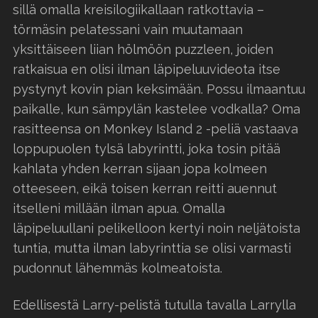
sillä omalla kreisilogiikallaan ratkottavia –
törmäsin pelatessani vain muutamaan
yksittäiseen liian hölmöön puzzleen, joiden
ratkaisua en olisi ilman läpipeluuvideota itse
pystynyt kovin pian keksimään. Possu ilmaantuu
paikalle, kun sämpylän kastelee vodkalla? Oma
rasitteensa on Monkey Island 2 -peliä vastaava
loppupuolen tylsä labyrintti, joka tosin pitää
kahlata yhden kerran sijaan jopa kolmeen
otteeseen, eikä toisen kerran reitti auennut
itselleni millään ilman apua. Omalla
läpipeluullani pelikelloon kertyi noin neljätoista
tuntia, mutta ilman labyrinttia se olisi varmasti
pudonnut lähemmäs kolmeatoista.
Edellisestä Larry-pelistä tutulla tavalla Larrylla