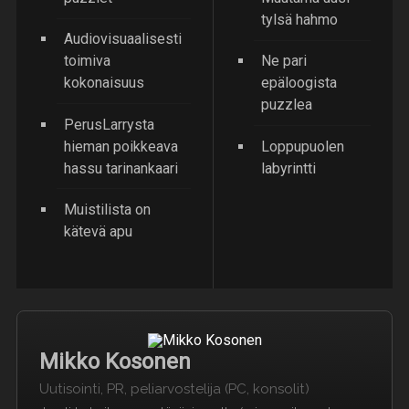
tylsä hahmo
Audiovisuaalisesti
toimiva
Ne pari
kokonaisuus
epäloogista
puzzlea
PerusLarrysta
hieman poikkeava
Loppupuolen
hassu tarinankaari
labyrintti
Muistilista on
kätevä apu
Mikko Kosonen
Uutisointi, PR, peliarvostelija (PC, konsolit)