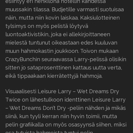
esiintyy eri henkilönä hotellin kahdessa
muussakin tilassa. Budjetille varmasti suotuisaa
näin, mutta niin kovin laiskaa. Kaksiulotteinen
tylsimys on myös pelistä löytyvä
luontoaktivistikin, joka ei allekirjoittaneen
mielestä tuntunut oikeastaan edes kuuluvan
muun hahmokastin joukkoon. Toivon mukaan
CrazyBunchin seuraavassa Larry-pelissä olisikin
sitten jo sataprosenttinen kattaus uutta verta,
eikä tippaakaan kierrätettyjä hahmoja.
Visuaalisesti Leisure Larry – Wet Dreams Dry
Twice on lähestulkoon identtinen Leisure Larry
– Wet Dreams Don’t Dry -peliin nähden ja mikäs
siinä, kun tyyli kerran niin hyvin toimii, mutta
pelin grafiikalla on myös osasyynsä siihen, miksi
osa tutuista hahmoista tuntui pelin