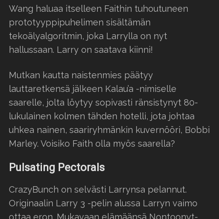
Wang haluaa itselleen Faithin tuhoutuneen
prototyyppipuhelimen sisältämän
tekoälyalgoritmin, joka Larrylla on nyt
hallussaan. Larry on saatava kiinni!
Mutkan kautta naistenmies päätyy
lauttaretkensä jälkeen Kalau’a -nimiselle
saarelle, jolta löytyy sopivasti ränsistynyt 80-
lukulainen kolmen tähden hotelli, jota johtaa
uhkea nainen, saariryhmänkin kuvernööri, Bobbi
Marley. Voisiko Faith olla myös saarella?
Pulsating Pectorals
CrazyBunch on selvästi Larrynsa pelannut.
Originaalin Larry 3 -pelin alussa Larryn vaimo
ottaa eron. Mukavaan elämäänsä Nontoonyt-