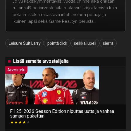
Jo yli kaksikymmentäviisi vuotta (minne aika onkaan
rullannut!) peliarvosteluita rustannut, kirjoittamista kuin
pelaamistakin rakastava intohimoinen pelaaja ja
ikuinen lapsi sekä Game Realityn perusta...
Leisure Suit Larry
point&click
seikkailupeli
sierra
Lisää samalta arvostelijalta
Arvostelu
F1 25: 2026 Season Edition niputtaa uutta ja vanhaa
samaan pakettiin