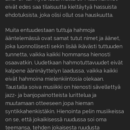
eivät edes saa tilaisuutta kieltäytyä hassuista
ehdotuksista, joka olisi ollut osa hauskuutta.
Muita entuudestaan tuttuja hahmoja
ääntelemässä ovat samat tutut nimet ja äänet,
joka luonnollisesti sekin lisää ikävästi tuttuuden
tunnetta, vaikka kaikki hommansa hienosti
osaavatkin. Uudetkaan hahmotuttavuudet eivät
kalpene ääninäyttelyn laadussa, vaikka kaikki
eivät hahmoina mielenkiintosia olekaan.
Taustalla soiva musiikki on hienosti sävellettyä
jazz- ja banjopainotteista lurittelua ja
muutamaan otteeseen jopa hieman
syntikkahenkistäkin. Hienointa pelin musiikeissa
on se, että jokaikisessä ruudussa soi oma
teemansa, tehden jokaisesta ruudusta