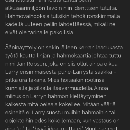
alkusaarimiljöön tavoin niin identtisen tutulta.
Hahmovaihdoksia tulisikin tehdä ronskimmalla
kädellä uuteen peliin lähdettäessä, mikäli ne
eivät ole tarinalle pakollisia.
Ääninäyttely on sekin jälleen kerran laadukasta
työtä kautta linjan ja hahmokaartia johtaa tuttu
nimi Jan Robson, joka on siis ollut ainoa oikea
Larry ensimmäisestä puhe-Larrysta saakka –
pitkä ura takana. Mies hoitaakin roolinsa
kunnialla ja silkalla itsevarmuudella. Ainoa
miinus on Larryn hahmon kieltäytyminen
kaikesta mitä pelaaja kokeilee. Mitään vääriä
esineitä ei Larry suostu muihin hahmoihin tai
objekteihin edes kokeilemaan, kun vastaus on
aina “ei” tai “hyvä idea, mutta ei.” Muut hahmot