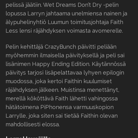
pelissä jäätiin. Wet Dreams Don’t Dry -pelin
lopussa Larryn jahtaama unelmiensa nainen ja
älypuhelinyhtiö Luumun toimitusjohtaja Faith
Less lensi räjähdyksen voimasta avomerelle.
Pelin kehittäjä CrazyBunch päivitti peliään
myöhemmin ilmaisella päivityksellä ja peli sai
lisänimen Happy Ending Edition. Käytännössä
päivitys tarjosi lisäpelattavaa lyhyen epilogin
muodossa, joka kertoi Faithin kuulumiset
räjähdyksen jälkeen. Muistinsa menettänyt,
merellä kököttävä Faith lähetti vahingossa
hätätoimena PiPhonensa varmuuskopion
Larrylle, joka siten sai tietää Faithin olevan
mahdollisesti elossa.