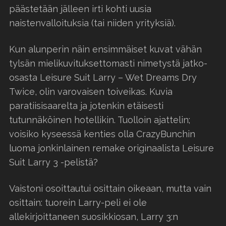
päästetään jälleen irti kohti uusia
naistenvalloituksia (tai niiden yrityksiä).
Kun alunperin näin ensimmäiset kuvat vähän
tylsän mielikuvituksettomasti nimetystä jatko-
osasta Leisure Suit Larry – Wet Dreams Dry
Twice, olin varovaisen toiveikas. Kuvia
paratiisisaarelta ja jotenkin etäisesti
tutunnäköinen hotellikin. Tuolloin ajattelin;
voisiko kyseessä kenties olla CrazyBunchin
luoma jonkinlainen remake originaalista Leisure
Suit Larry 3 -pelistä?
Vaistoni osoittautui osittain oikeaan, mutta vain
osittain: tuorein Larry-peli ei ole
allekirjoittaneen suosikkiosan, Larry 3:n