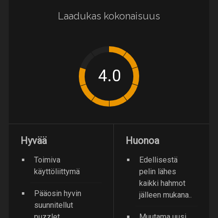
Laadukas kokonaisuus
Hyvää
Huonoa
Toimiva
Edellisestä
käyttöliittymä
pelin lähes
kaikki hahmot
Pääosin hyvin
jälleen mukana..
suunnitellut
puzzlet
Muutama uusi