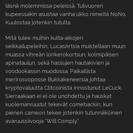
läsnä molemmissa peleissä. Tulivuoren
kupeessakin asustaa vanha ukko nimeltä NoNo.
Kuulostaa jotenkin tutulta.
Mitä tulee muihin kulta-aikojen
seikkailupeleihin, LucasArtsia muistellaan muun
muassa vihreän lonkerokortsun, kolmipäisen
apinataulun, sekä hassujen hautakivien ja
voodookassin muodossa. Paikallista
merirosvoposse Bukkakeneersia johtaa
kryptovaluutta Clitcoinista innostunut LeCuck.
Sierraakaan ei ei ole unohdettu ja hauskat
kuolemanruudut tekevät comebackin, kun
pienen cameon tekee jotenkin tutunnäköinen
avaruussiivooja ”Will Comply.”