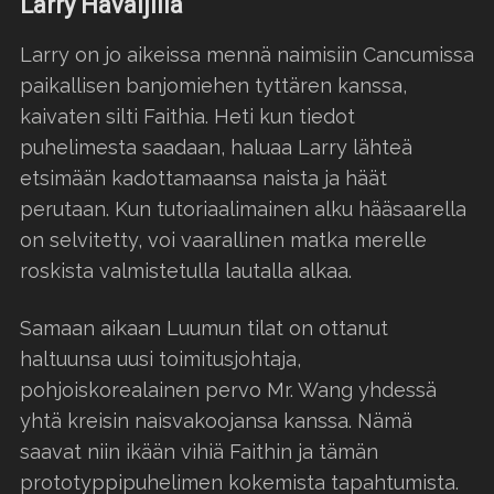
Larry Havaijilla
Larry on jo aikeissa mennä naimisiin Cancumissa
paikallisen banjomiehen tyttären kanssa,
kaivaten silti Faithia. Heti kun tiedot
puhelimesta saadaan, haluaa Larry lähteä
etsimään kadottamaansa naista ja häät
perutaan. Kun tutoriaalimainen alku hääsaarella
on selvitetty, voi vaarallinen matka merelle
roskista valmistetulla lautalla alkaa.
Samaan aikaan Luumun tilat on ottanut
haltuunsa uusi toimitusjohtaja,
pohjoiskorealainen pervo Mr. Wang yhdessä
yhtä kreisin naisvakoojansa kanssa. Nämä
saavat niin ikään vihiä Faithin ja tämän
prototyppipuhelimen kokemista tapahtumista.