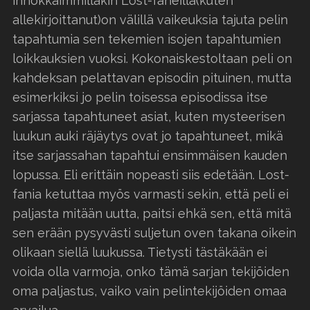
innokkaimmillakin Lost-faneilla(kuten
allekirjoittanut)on välillä vaikeuksia tajuta pelin
tapahtumia sen tekemien isojen tapahtumien
loikkauksien vuoksi. Kokonaiskestoltaan peli on
kahdeksan pelattavan episodin pituinen, mutta
esimerkiksi jo pelin toisessa episodissa itse
sarjassa tapahtuneet asiat, kuten mysteerisen
luukun auki räjäytys ovat jo tapahtuneet, mikä
itse sarjassahan tapahtui ensimmäisen kauden
lopussa. Eli erittäin nopeasti siis edetään. Lost-
fania ketuttaa myös varmasti sekin, että peli ei
paljasta mitään uutta, paitsi ehkä sen, että mitä
sen erään pysyvästi suljetun oven takana oikein
olikaan siellä luukussa. Tietysti tästäkään ei
voida olla varmoja, onko tämä sarjan tekijöiden
oma paljastus, vaiko vain pelintekijöiden omaa