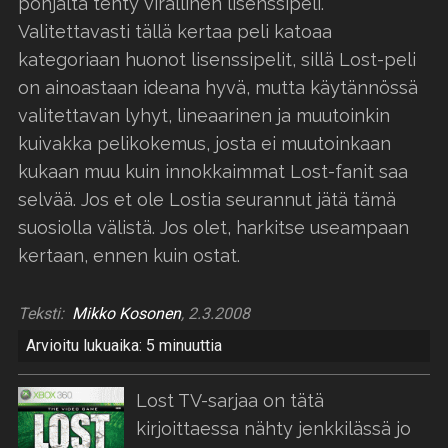
pohjalta tehty virallinen lisenssipeli.
Valitettavasti tällä kertaa peli katoaa
kategoriaan huonot lisenssipelit, sillä Lost-peli
on ainoastaan ideana hyvä, mutta käytännössä
valitettavan lyhyt, lineaarinen ja muutoinkin
kuivakka pelikokemus, josta ei muutoinkaan
kukaan muu kuin innokkaimmat Lost-fanit saa
selvää. Jos et ole Lostia seurannut jätä tämä
suosiolla välistä. Jos olet, harkitse useampaan
kertaan, ennen kuin ostat.
Teksti:
Mikko Kosonen
, 2.3.2008
Arvioitu lukuaika: 5 minuuttia
Lost TV-sarjaa on tätä
kirjoittaessa nähty jenkkilässä jo