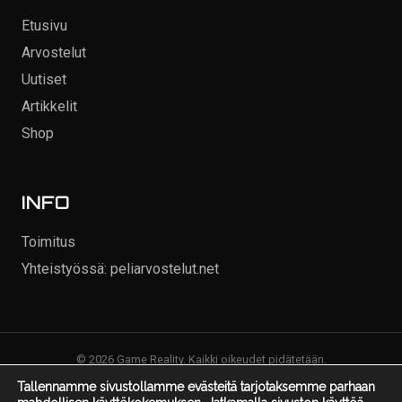
Etusivu
Arvostelut
Uutiset
Artikkelit
Shop
INFO
Toimitus
Yhteistyössä: peliarvostelut.net
© 2026 Game Reality. Kaikki oikeudet pidätetään.
Tallennamme sivustollamme evästeitä tarjotaksemme parhaan