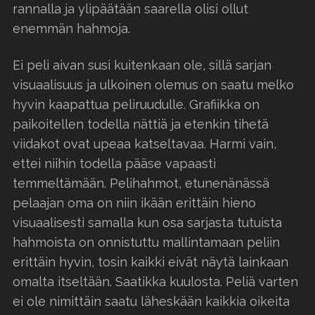
rannalla ja ylipäätään saarella olisi ollut
enemmän hahmoja.
Ei peli aivan susi kuitenkaan ole, sillä sarjan
visuaalisuus ja ulkoinen olemus on saatu melko
hyvin kaapattua peliruudulle. Grafiikka on
paikoitellen todella nättiä ja etenkin tihetä
viidakot ovat upeaa katseltavaa. Harmi vain,
ettei niihin todella pääse vapaasti
temmeltämään. Pelihahmot, etunenänässä
pelaajan oma on niin ikään erittäin hieno
visuaalisesti samalla kun osa sarjasta tutuista
hahmoista on onnistuttu mallintamaan peliin
erittäin hyvin, tosin kaikki eivät näytä lainkaan
omalta itseltään. Saatikka kuulosta. Peliä varten
ei ole nimittäin saatu läheskään kaikkia oikeita