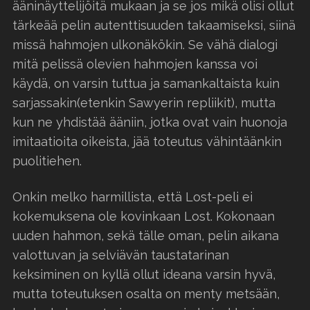
ääninäyttelijöitä mukaan ja se jos mikä olisi ollut
tärkeää pelin autenttisuuden takaamiseksi, siinä
missä hahmojen ulkonäkökin. Se vähä dialogi
mitä pelissä olevien hahmojen kanssa voi
käydä, on varsin tuttua ja samankaltaista kuin
sarjassakin(etenkin Sawyerin repliikit), mutta
kun ne yhdistää ääniin, jotka ovat vain huonoja
imitaatioita oikeista, jää toteutus vähintäänkin
puolitiehen.
Onkin melko harmillista, että Lost-peli ei
kokemuksena ole kovinkaan Lost. Kokonaan
uuden hahmon, sekä tälle oman, pelin aikana
valottuvan ja selviävän taustatarinan
keksiminen on kyllä ollut ideana varsin hyvä,
mutta toteutuksen osalta on menty metsään,