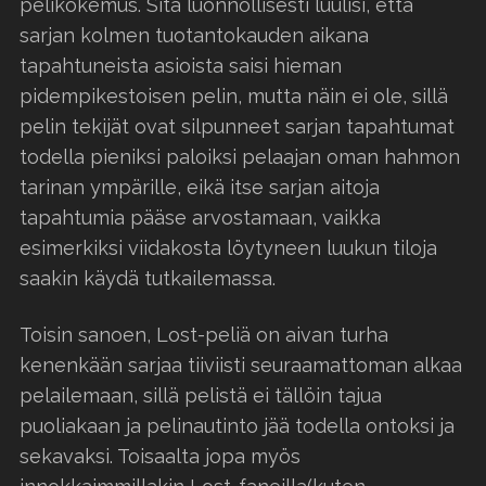
pelikokemus. Sitä luonnollisesti luulisi, että
sarjan kolmen tuotantokauden aikana
tapahtuneista asioista saisi hieman
pidempikestoisen pelin, mutta näin ei ole, sillä
pelin tekijät ovat silpunneet sarjan tapahtumat
todella pieniksi paloiksi pelaajan oman hahmon
tarinan ympärille, eikä itse sarjan aitoja
tapahtumia pääse arvostamaan, vaikka
esimerkiksi viidakosta löytyneen luukun tiloja
saakin käydä tutkailemassa.
Toisin sanoen, Lost-peliä on aivan turha
kenenkään sarjaa tiiviisti seuraamattoman alkaa
pelailemaan, sillä pelistä ei tällöin tajua
puoliakaan ja pelinautinto jää todella ontoksi ja
sekavaksi. Toisaalta jopa myös