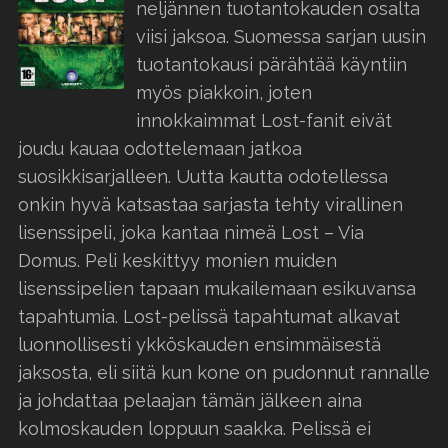
neljännen tuotantokauden osalta
viisi jaksoa. Suomessa sarjan uusin
tuotantokausi pärähtää käyntiin
myös piakkoin, joten
innokkaimmat Lost-fanit eivät
joudu kauaa odottelemaan jatkoa
suosikkisarjalleen. Uutta kautta odotellessa
onkin hyvä katsastaa sarjasta tehty virallinen
lisenssipeli, joka kantaa nimeä Lost – Via
Domus. Peli keskittyy monien muiden
lisenssipelien tapaan mukailemaan esikuvansa
tapahtumia. Lost-pelissä tapahtumat alkavat
luonnollisesti ykköskauden ensimmäisestä
jaksosta, eli siitä kun kone on pudonnut rannalle
ja johdattaa pelaajan tämän jälkeen aina
kolmoskauden loppuun saakka. Pelissä ei