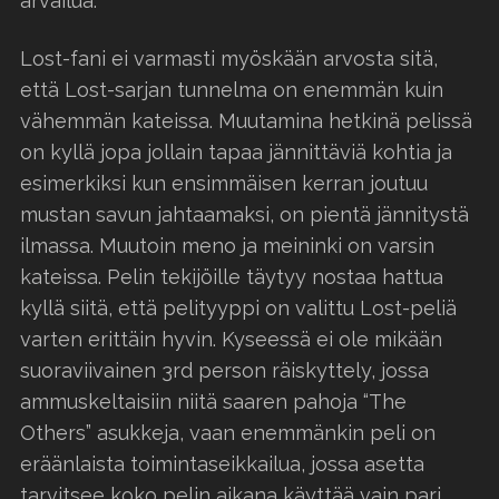
arvailua.
Lost-fani ei varmasti myöskään arvosta sitä,
että Lost-sarjan tunnelma on enemmän kuin
vähemmän kateissa. Muutamina hetkinä pelissä
on kyllä jopa jollain tapaa jännittäviä kohtia ja
esimerkiksi kun ensimmäisen kerran joutuu
mustan savun jahtaamaksi, on pientä jännitystä
ilmassa. Muutoin meno ja meininki on varsin
kateissa. Pelin tekijöille täytyy nostaa hattua
kyllä siitä, että pelityyppi on valittu Lost-peliä
varten erittäin hyvin. Kyseessä ei ole mikään
suoraviivainen 3rd person räiskyttely, jossa
ammuskeltaisiin niitä saaren pahoja “The
Others” asukkeja, vaan enemmänkin peli on
eräänlaista toimintaseikkailua, jossa asetta
tarvitsee koko pelin aikana käyttää vain pari