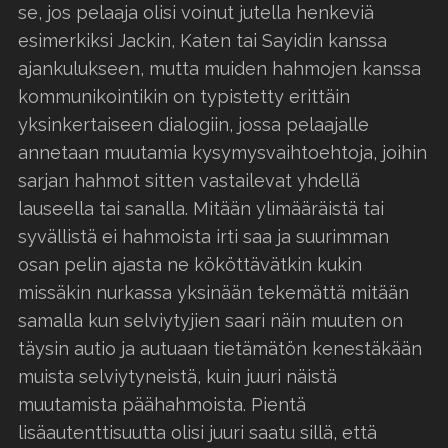
se, jos pelaaja olisi voinut jutella henkeviä
esimerkiksi Jackin, Katen tai Sayidin kanssa
ajankulukseen, mutta muiden hahmojen kanssa
kommunikointikin on typistetty erittäin
yksinkertaiseen dialogiin, jossa pelaajalle
annetaan muutamia kysymysvaihtoehtoja, joihin
sarjan hahmot sitten vastailevat yhdellä
lauseella tai sanalla. Mitään ylimääräistä tai
syvällistä ei hahmoista irti saa ja suurimman
osan pelin ajasta ne kököttävätkin kukin
missäkin nurkassa yksinään tekemättä mitään
samalla kun selviytyjien saari näin muuten on
täysin autio ja autuaan tietämätön kenestäkään
muista selviytyneistä, kuin juuri näistä
muutamista päähahmoista. Pientä
lisäautenttisuutta olisi juuri saatu sillä, että