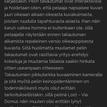
sarjassakin. Pelin takautumat ovat interaktiivisia
ja hoidetaan siten, että pelaaja napsaisee kuvan
juuri oikeaan aikaan oikeasta kuvakulmasta,
joistain ruudulla tapahtuvasta asiasta. Ihan näin
karun vaikea homma ei kuitenkaan ole, sillä
pelaajalle näytetään ennen takautuman
alkamista repaleinen versio oikeaoppisesta
kuvasta. Siitä huolimatta muutamat pelin
takautumat ovat rasittavia yritys-erehdys
kokeiluja ja muutamia tällaisia saakin hinkata
sitten useampaan otteeseen.
Takautumien pikkutarkka kuvaaminen kameralle
ja sitä myötä pelin keinopidentäminen on
todennäköisesti myös ollut erittäin
tarkoituksellistakin, sillä pelinä Lost – Via
Domus näin muuten olisi erittäin lyhyt