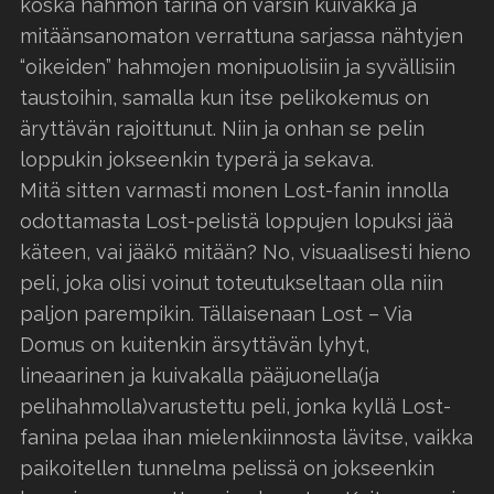
koska hahmon tarina on varsin kuivakka ja
mitäänsanomaton verrattuna sarjassa nähtyjen
“oikeiden” hahmojen monipuolisiin ja syvällisiin
taustoihin, samalla kun itse pelikokemus on
äryttävän rajoittunut. Niin ja onhan se pelin
loppukin jokseenkin typerä ja sekava.
Mitä sitten varmasti monen Lost-fanin innolla
odottamasta Lost-pelistä loppujen lopuksi jää
käteen, vai jääkö mitään? No, visuaalisesti hieno
peli, joka olisi voinut toteutukseltaan olla niin
paljon parempikin. Tällaisenaan Lost – Via
Domus on kuitenkin ärsyttävän lyhyt,
lineaarinen ja kuivakalla pääjuonella(ja
pelihahmolla)varustettu peli, jonka kyllä Lost-
fanina pelaa ihan mielenkiinnosta lävitse, vaikka
paikoitellen tunnelma pelissä on jokseenkin