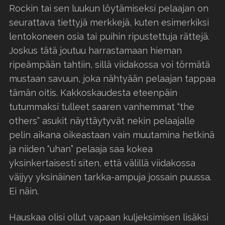
Rockin tai sen luukun löytämiseksi pelaajan on
seurattava tiettyjä merkkejä, kuten esimerkiksi
lentokoneen osia tai puihin ripustettuja rättejä.
Joskus tätä joutuu harrastamaan hieman
ripeämpään tahtiin, sillä viidakossa voi törmätä
mustaan savuun, joka nähtyään pelaajan tappaa
tämän oitis. Kakkoskaudesta eteenpäin
tutummaksi tulleet saaren vanhemmat “the
others” asukit näyttäytyvät nekin pelaajalle
pelin aikana oikeastaan vain muutamina hetkinä
ja niiden “uhan” pelaaja saa kokea
yksinkertaisesti siten, että välillä viidakossa
väijyy yksinäinen tarkka-ampuja jossain puussa.
Ei näin.
Hauskaa olisi ollut vapaan kuljeksimisen lisäksi