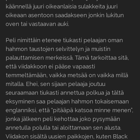
käännellä juuri oikeanlaisia sulakkeita juuri
oikeaan asentoon saadakseen jonkin lukitun
oven tai vastaavan auki.
Peli nimittäin etenee tiukasti pelaajan oman
hahmon taustojen selvittelyn ja muistin
palauttamisen merkeissä. Tämä tarkoittaa sitä,
että viidakkoon ei pääse vapaasti
temmeltämään, vaikka metsää on vaikka millä
mitalla. Ehei, sen sijaan pelaaja joutuu
seuraamaan tiukasti annettua polkua ja tältä
eksyminen saa pelaajan hahmon tokaisemaan
englanniksi, että “pitääpä katsoa minne menen”,
jonka jälkeen peli kehottaa joko pysymään
annetulla polulla tai aloittamaan sen alusta.
Viidakon sisältä uusien paikkojen, kuten Black