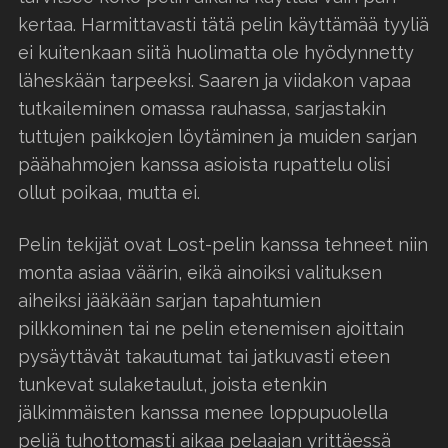
kertaa. Harmittavasti tätä pelin käyttämää tyyliä
ei kuitenkaan siitä huolimatta ole hyödynnetty
läheskään tarpeeksi. Saaren ja viidakon vapaa
tutkaileminen omassa rauhassa, sarjastakin
tuttujen paikkojen löytäminen ja muiden sarjan
päähahmojen kanssa asioista rupattelu olisi
ollut poikaa, mutta ei.
Pelin tekijät ovat Lost-pelin kanssa tehneet niin
monta asiaa väärin, eikä ainoiksi valituksen
aiheiksi jääkään sarjan tapahtumien
pilkkominen tai ne pelin etenemisen ajoittain
pysäyttävät takautumat tai jatkuvasti eteen
tunkevat sulaketaulut, joista etenkin
jälkimmäisten kanssa menee loppupuolella
peliä tuhottomasti aikaa pelaajan yrittäessä