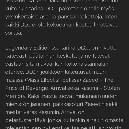
lisukkeensa kera. Jälkimmäiseen läjään kuuluu
kuitenkin tarina-DLC -pakettien ohella myös
yksinkertaisia ase- ja panssaripaketteja, joten
kaikki DLC ei ole kokoelman kestoa lihottavaa
sorttia.
Legendary Editionissa tarina-DLC:t on nivottu
kätevästi päätarinan keskelle ja ne tulevat
vastaan sitä mukaa, kun kokonaistarinakin
etenee. DLC:n joukkoon lukeutuvat muun
muassa (Mass Effect 2 -pelissä) Zaeed – The
Price of Revenge, Arrival sekä Kasumi – Stolen
Memory. Kaksi näistä tuovat mukanaan uuden
miehistön jäsenen, palkkasoturi Zaeedin sekä
mestarivaras Kasumin. Arrival on
pelastustehtävä, jonka kuitenkin ainakin omasta
mielestäni sen nyt ensi kertaa pelattuani voisin