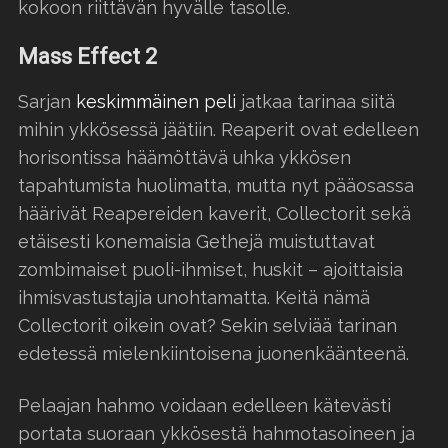
kokoon riittävän hyvälle tasolle.
Mass Effect 2
Sarjan
keskimmäinen peli
jatkaa tarinaa siitä
mihin ykkösessä jäätiin. Reaperit ovat edelleen
horisontissa häämöttävä uhka ykkösen
tapahtumista huolimatta, mutta nyt pääosassa
häärivät Reapereiden kaverit, Collectorit sekä
etäisesti konemaisia Gethejä muistuttavat
zombimaiset puoli-ihmiset, huskit – ajoittaisia
ihmisvastustajia unohtamatta. Keitä nämä
Collectorit oikein ovat? Sekin selviää tarinan
edetessä mielenkiintoisena juonenkäänteenä.
Pelaajan hahmo voidaan edelleen kätevästi
portata suoraan ykkösestä hahmotasoineen ja