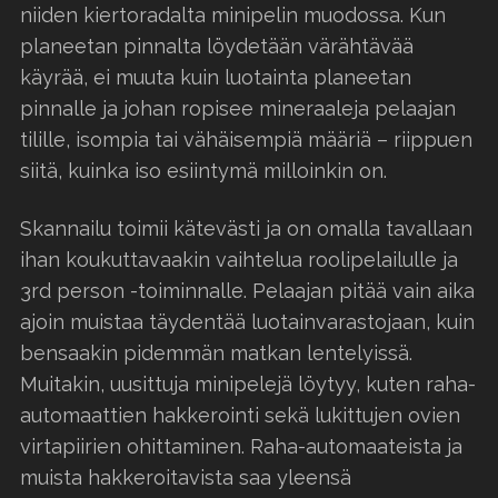
niiden kiertoradalta minipelin muodossa. Kun
planeetan pinnalta löydetään värähtävää
käyrää, ei muuta kuin luotainta planeetan
pinnalle ja johan ropisee mineraaleja pelaajan
tilille, isompia tai vähäisempiä määriä – riippuen
siitä, kuinka iso esiintymä milloinkin on.
Skannailu toimii kätevästi ja on omalla tavallaan
ihan koukuttavaakin vaihtelua roolipelailulle ja
3rd person -toiminnalle. Pelaajan pitää vain aika
ajoin muistaa täydentää luotainvarastojaan, kuin
bensaakin pidemmän matkan lentelyissä.
Muitakin, uusittuja minipelejä löytyy, kuten raha-
automaattien hakkerointi sekä lukittujen ovien
virtapiirien ohittaminen. Raha-automaateista ja
muista hakkeroitavista saa yleensä