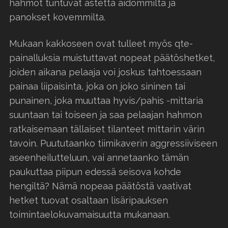
hahmot tuntuvat astetta aidommilta ja
panokset kovemmilta.
Mukaan kakkoseen ovat tulleet myös qte-
painalluksia muistuttavat nopeat päätöshetket,
joiden aikana pelaaja voi joskus tahtoessaan
painaa liipaisinta, joka on joko sininen tai
punainen, joka muuttaa hyvis/pahis -mittaria
suuntaan tai toiseen ja saa pelaajan hahmon
ratkaisemaan tällaiset tilanteet mittarin värin
tavoin. Puututaanko tiimikaverin aggressiiviseen
aseenheilutteluun, vai annetaanko tämän
paukuttaa piipun edessä seisova kohde
hengiltä? Nämä nopeaa päätöstä vaativat
hetket tuovat osaltaan lisäripauksen
toimintaelokuvamaisuutta mukanaan.