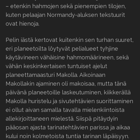
– etenkin hahmojen sekä pienempien tilojen,
kuten pelaajan Normandy-aluksen tekstuurit
ovat hienoja.
Pelin iästä kertovat kuitenkin sen turhan suuret,
eri planeetoilta löytyvät pelialueet tyhjine
käytävineen vähäisine hahmomäärineen, sekä
vähän keskinkertaisen tuntuiset ajelut
planeettamaasturi Makolla. Aikoinaan
Makollakin ajaminen oli makoisaa, mutta tänä
päivänä planeetoille laskeutuminen, kiikkerällä
Makolla huristelu ja sivutehtävien suorittaminen
ei ollut aivan samalla tavalla mielenkiintoista
allekirjoittaneen mielestä. Siispä pitäydyin
pääosan ajasta tarinatehtävien parissa ja aikaa
kului noin kolmetoista tuntia tarinan läpäisyyn.