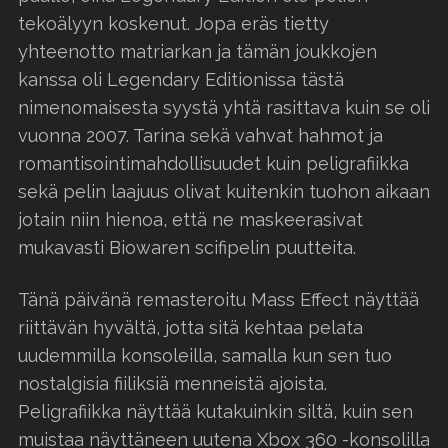
tekoälyyn koskenut. Jopa eräs tietty
yhteenotto matriarkan ja tämän joukkojen
kanssa oli Legendary Editionissa tästä
nimenomaisesta syystä yhtä rasittava kuin se oli
vuonna 2007. Tarina sekä vahvat hahmot ja
romantisointimahdollisuudet kuin peligrafiikka
sekä pelin laajuus olivat kuitenkin tuohon aikaan
jotain niin hienoa, että ne maskeerasivat
mukavasti Biowaren scifipelin puutteita.
Tänä päivänä remasteroitu Mass Effect näyttää
riittävän hyvältä, jotta sitä kehtaa pelata
uudemmilla konsoleilla, samalla kun sen tuo
nostalgisia fiiliksiä menneistä ajoista.
Peligrafiikka näyttää kutakuinkin siltä, kuin sen
muistaa näyttäneen uutena Xbox 360 -konsolilla