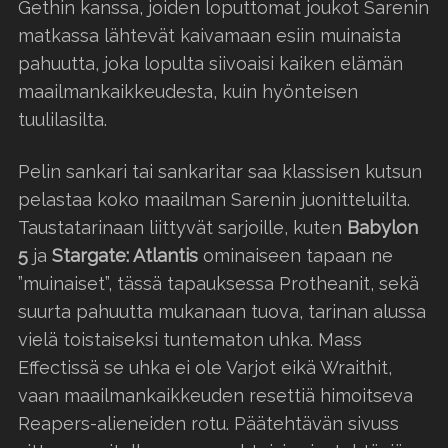
Gethin kanssa, joiden loputtomat joukot Sarenin
matkassa lähtevät kaivamaan esiin muinaista
pahuutta, joka lopulta siivoaisi kaiken elämän
maailmankaikkeudesta, kuin hyönteisen
tuulilasilta.
Pelin sankari tai sankaritar saa klassisen kutsun
pelastaa koko maailman Sarenin juonitteluilta.
Taustatarinaan liittyvät sarjoille, kuten
Babylon
5
ja
Stargate: Atlantis
ominaiseen tapaan ne
”muinaiset”, tässä tapauksessa Protheanit, sekä
suurta pahuutta mukanaan tuova, tarinan alussa
vielä toistaiseksi tuntematon uhka. Mass
Effectissä se uhka ei ole Varjot eikä Wraithit,
vaan maailmankaikkeuden resettiä himoitseva
Reapers-alieneiden rotu. Päätehtävän sivuss