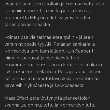
osan pelaamiseen tuolloin ja huomaamatta aika
kului niin nopeasti ja muita pelejä kasautui
eteeni, että ME3 on ollut kysymysmerkki –
tähän päivään saakka.
Kolmas osa vie tarinaa eteenpäin – jälleen
varsin nopealla tyylillä. Pelaajan sankaria ja
Normandya tarvitaan jälleen, kun Reaperit
viimein saapuvat ja hyökkäävät heti
ensimmäisenä ihmiskunnan kohteisiin, mukaan
lukien kuuhun ja Maahan. Pelaaja tapaa jälleen
kerran uusia hahmotuttavuuksia, sekä törmää
kavereihin ykkösestä ja kakkosesesta.
Mass Effect 2:sta löytynyttä planeettojen
skannailua on muutettu ja Normandyn tuttu