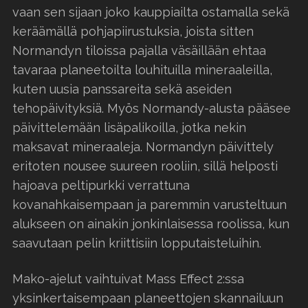
vaan sen sijaan joko kauppiailta ostamalla sekä
keräämällä pohjapiirustuksia, joista sitten
Normandyn tiloissa pajalla väsäillään ehtaa
tavaraa planeetoilta louhituilla mineraaleilla,
kuten uusia panssareita sekä aseiden
tehopäivityksiä. Myös Normandy-alusta pääsee
päivittelemään lisäpalikoilla, jotka nekin
maksavat mineraaleja. Normandyn päivittely
eritoten nousee suureen rooliin, sillä helposti
hajoava peltipurkki verrattuna
kovanahkaisempaan ja paremmin varusteltuun
alukseen on ainakin jonkinlaisessa roolissa, kun
saavutaan pelin kriittisiin lopputaisteluihin.
Mako-ajelut vaihtuivat Mass Effect 2:ssa
yksinkertaisempaan planeettojen skannailuun