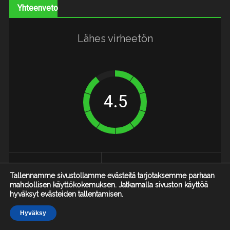
Yhteenveto
Lähes virheetön
Hyvää
Huonoa
Tallennamme sivustollamme evästeitä tarjotaksemme parhaan
mahdollisen käyttökokemuksen. Jatkamalla sivuston käyttöä
Kolme laajaa
Tekoäly ei ole
hyväksyt evästeiden tallentamisen.
ja laadukasta
juurikaan muuttunut..
Hyväksy
peliä DLC-
Etusivu
Arvostelut
Uutiset
..Tai muut
lisukkeineen