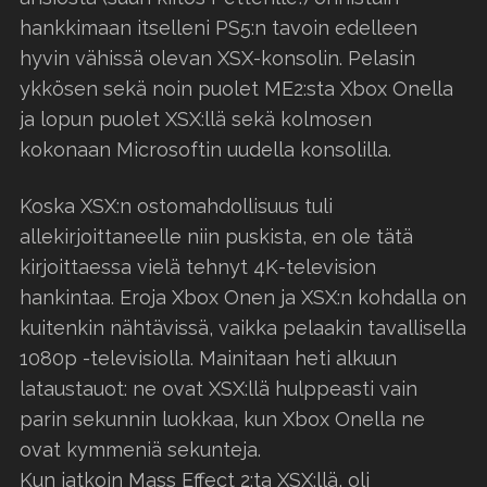
hankkimaan itselleni PS5:n tavoin edelleen
hyvin vähissä olevan XSX-konsolin. Pelasin
ykkösen sekä noin puolet ME2:sta Xbox Onella
ja lopun puolet XSX:llä sekä kolmosen
kokonaan Microsoftin uudella konsolilla.
Koska XSX:n ostomahdollisuus tuli
allekirjoittaneelle niin puskista, en ole tätä
kirjoittaessa vielä tehnyt 4K-television
hankintaa. Eroja Xbox Onen ja XSX:n kohdalla on
kuitenkin nähtävissä, vaikka pelaakin tavallisella
1080p -televisiolla. Mainitaan heti alkuun
lataustauot: ne ovat XSX:llä hulppeasti vain
parin sekunnin luokkaa, kun Xbox Onella ne
ovat kymmeniä sekunteja.
Kun jatkoin Mass Effect 2:ta XSX:llä, oli