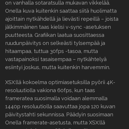
on vanhalla sotaratsulla mukavan vikkelää.
Onella kuva kuitenkin saattaa siitä huolimatta
ajoittain nytkähdellä ja lievästi repeillä – joista
jälkimmäinen taas kielisi v-sync -asetuksen
puutteesta. Grafiikan laatua suosittaessa
ruudunpäivitys on selkeästi tylsempää ja
hitaampaa, tuttua 30fps -tasoa, mutta
vastapainoksi tasaisempaa – nytkähtelyä
esiintyi joskus, mutta kuitenkin harvemmin.
XSX:llä kokoelma optimiasetuksilla pyörii 4K-
resoluutiolla vakiona 60fps, kun taas
frameratea suosimalla voidaan alemmalla
1440p resoluutiolla saavuttaa jopa 120 kuvan
päivitystahti sekunnissa. Päädyin suosimaan
Onella framerate-asetusta, mutta XSX:llä