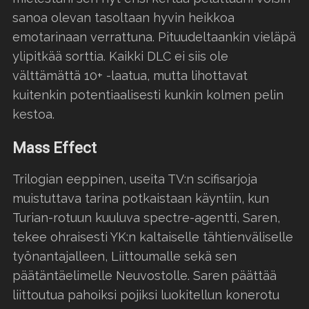
sanoa olevan tasoltaan hyvin heikkoa
emotarinaan verrattuna. Pituudeltaankin vieläpä
ylipitkää sorttia. Kaikki DLC ei siis ole
välttämättä 10+ -laatua, mutta lihottavat
kuitenkin potentiaalisesti kunkin kolmen pelin
kestoa.
Mass Effect
Trilogian eeppinen, useita TV:n scifisarjoja
muistuttava tarina potkaistaan käyntiin, kun
Turian-rotuun kuuluva spectre-agentti, Saren,
tekee ohraisesti YK:n kaltaiselle tähtienväliselle
työnantajalleen, Liittoumalle sekä sen
päätäntäelimelle Neuvostolle. Saren päättää
liittoutua pahoiksi pojiksi luokitellun konerotu