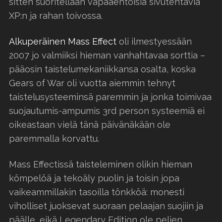
sitten suoritellaan vapaaehtoisia sivutehtäviä
XP:n ja rahan toivossa.
Alkuperäinen Mass Effect
oli ilmestyessään
2007 jo valmiiksi hieman vanhahtavaa sorttia –
pääosin taistelumekaniikkansa osalta, koska
Gears of War oli vuotta aiemmin tehnyt
taistelusysteeminsä paremmin ja jonka toimivaa
suojautumis-ampumis 3rd person systeemiä ei
oikeastaan vielä tänä päivänäkään ole
paremmalla korvattu.
Mass Effectissä taisteleminen olikin hieman
kömpelöä ja tekoäly puolin ja toisin jopa
vaikeammillakin tasoilla tönkköä: monesti
viholliset juoksevat suoraan pelaajan suojiin ja
päälle, eikä Legendary Edition ole pelien