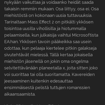
nykyään vaikuttaa ja voidaanko heidät saada
takaisin remmiin mukaan. Osa liittyy, osa ei. Osa
miehistöstä on kokonaan uusia tuttavuuksia.
Tarinaltaan Mass Effect 2 on pitkälti ykkösen
toisintoa uusilla vihollisilla ja hiotummalla
pelaamisella, kun julkaisija vaihtui Microsoftista
EA:han. Ykkösen tavoin pääkeikka saa usein
odottaa, kun pelaaja kiertelee pitkin galakseja
sivutehtävät mielessä. Tällä kertaa jokaisella
miehistön jäsenellä on jokin oma ongelma
selvitettävänään planeetalla x, joita sitten joko
voi suorittaa tai olla suoritamatta. Kavereiden
jeesaaminen kuitenkin edesauttaa
ensimmäisestä pelistä tuttujen romanssien
aikaansaamista.