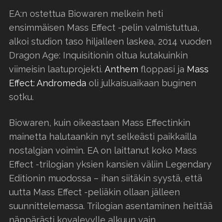
EA:n ostettua Biowaren melkein heti
ensimmäisen Mass Effect -pelin valmistuttua,
alkoi studion taso hiljalleen laskea, 2014 vuoden
Dragon Age: Inquisitionin oltua kutakuinkin
viimeisin laatuprojekti.
Anthem
floppasi ja
Mass
Effect: Andromeda
oli julkaisuaikaan buginen
sotku.
Biowaren, kuin oikeastaan Mass Effectinkin
mainetta halutaankin nyt selkeästi paikkailla
nostalgian voimin. EA on laittanut koko Mass
Effect -trilogian yksien kansien väliin Legendary
Editionin muodossa – ihan siitäkin syystä, että
uutta Mass Effect -peliäkin ollaan jälleen
suunnittelemassa. Trilogian asentaminen heittää
näppärästi kovalevylle alkuun vain