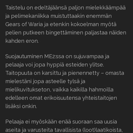
Taistelu on edeltäjäänsä paljon mielekkäämpää
ja pelimekaniikka muistuttaakin enemmän
Gears of Waria ja etenkin kokoelman myötä
pelien putkeen bingettäminen paljastaa näiden
kahden eron.
Suojautuminen ME2:ssa on sujuvampaa ja
pelaaja voi jopa hyppiä esteiden ylitse.
Taitopuuta on karsittu ja pienennetty – omasta
mielestäni jopa asteelle tylsä ja
mielikuvitukseton, vaikka kaikilla hahmoilla
edelleen omat erikoisuutensa yhteistaitojen
lisäksi onkin.
Pelaaja ei myöskään enää suoraan saa uusia
aseita ja varusteita tavallisista (loot)laatikoista,