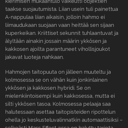
kierimisen mukaantulo vaikeutti objektien
taakse suojautumista. Liian usein tuli painettua
A-nappulaa liian aikaisin, jolloin hahmo ei
liimaudukaan suojaan vaan heittää sen sijaan
kuperkeikan. Kriittiset sekunnit tuhlaantuvat ja
älyltään ainakin jossain määrin ykkösen ja
kakkosen ajoilta parantuneet vihollisjoukot
jakavat luoteja nahkaan.
Hahmojen taitopuuta on jälleen muuteltu ja
kolmosessa se on vähän kuin jonkinlainen
ykkösen ja kakkosen hybridi. Se on
mielenkiintoisempi kuin kakkosessa, mutta ei
silti ykkösen tasoa. Kolmosessa pelaaja saa
halutessaan asettaa taitopisteiden ripottelun
ohella jo keskusteluvalinnatkin automaattisiksi –
selkeästi Mass Effect 3:ssa on haluttu tarjota