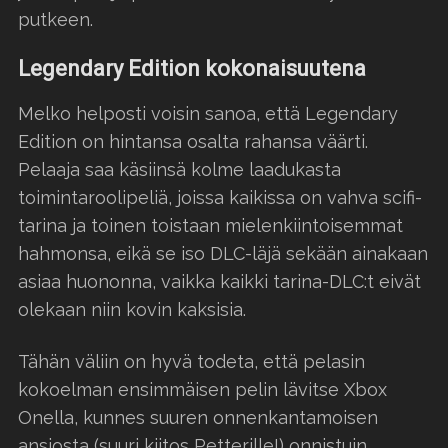
putkeen.
Legendary Edition kokonaisuutena
Melko helposti voisin sanoa, että Legendary
Edition on hintansa osalta rahansa väärti.
Pelaaja saa käsiinsä kolme laadukasta
toimintaroolipeliä, joissa kaikissa on vahva scifi-
tarina ja toinen toistaan mielenkiintoisemmat
hahmonsa, eikä se iso DLC-läjä sekään ainakaan
asiaa huononna, vaikka kaikki tarina-DLC:t eivät
olekaan niin kovin kaksisia.
Tähän väliin on hyvä todeta, että pelasin
kokoelman ensimmäisen pelin lävitse Xbox
Onella, kunnes suuren onnenkantamoisen
ansiosta (suuri kiitos Petterille!) onnistuin