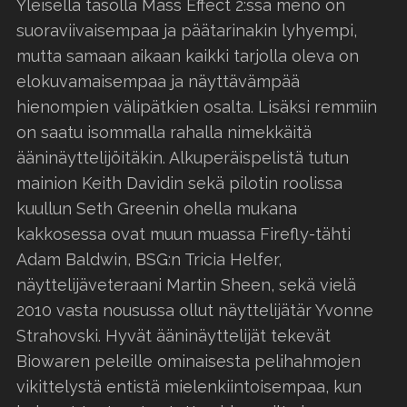
Yleisellä tasolla Mass Effect 2:ssa meno on
suoraviivaisempaa ja päätarinakin lyhyempi,
mutta samaan aikaan kaikki tarjolla oleva on
elokuvamaisempaa ja näyttävämpää
hienompien välipätkien osalta. Lisäksi remmiin
on saatu isommalla rahalla nimekkäitä
ääninäyttelijöitäkin. Alkuperäispelistä tutun
mainion Keith Davidin sekä pilotin roolissa
kuullun Seth Greenin ohella mukana
kakkosessa ovat muun muassa Firefly-tähti
Adam Baldwin, BSG:n Tricia Helfer,
näyttelijäveteraani Martin Sheen, sekä vielä
2010 vasta nousussa ollut näyttelijätär Yvonne
Strahovski. Hyvät ääninäyttelijät tekevät
Biowaren peleille ominaisesta pelihahmojen
vikittelystä entistä mielenkiintoisempaa, kun