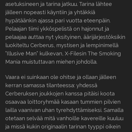
asetuksineen ja tarina jatkuu. Tarina lähtee
jälleen nopeasti käyntiin ja yhtäkkiä
hypätäänkin ajassa pari vuotta eteenpäin.
Pelaajan tiimi ykköspelistä on hajonnut ja
pelaajaa auttaa nyt yksityinen, äärijärjestöksikin
luokiteltu Cerberus, mystisen ja lempinimellä
”Illusive Man” kulkevan, X-Filesin The Smoking
Mania muistuttavan miehen johdolla.
Vaara ei suinkaan ole ohitse ja ollaan jälleen
kerran samassa tilanteessa: yhdessä
Cerberuksen joukkojen kanssa pitäisi koota
osaavaa loittoryhmää kasaan tummien pilvien
lailla vaanivan uhan tyrehdyttämiseksi. Samalla
otetaan selvää mitä vanhoille kavereille kuuluu
ja missä kukin originaalin tarinan tyyppi oikein