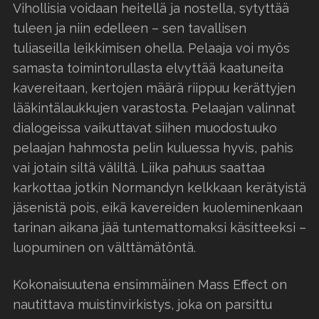
Vihollisia voidaan heitellä ja nostella, sytyttää
tuleen ja niin edelleen – sen tavallisen
tuliaseilla leikkimisen ohella. Pelaaja voi myös
samasta toimintorullasta elvyttää kaatuneita
kavereitaan, kertojen määrä riippuu kerättyjen
lääkintälaukkujen varastosta. Pelaajan valinnat
dialogeissa vaikuttavat siihen muodostuuko
pelaajan hahmosta pelin kuluessa hyvis, pahis
vai jotain siltä väliltä. Liika pahuus saattaa
karkottaa jotkin Normandyn kelkkaan kerätyistä
jäsenistä pois, eikä kavereiden kuoleminenkaan
tarinan aikana jää tuntemattomaksi käsitteeksi –
luopuminen on välttämätöntä.
Kokonaisuutena ensimmäinen Mass Effect on
nautittava muistinvirkistys, joka on parsittu