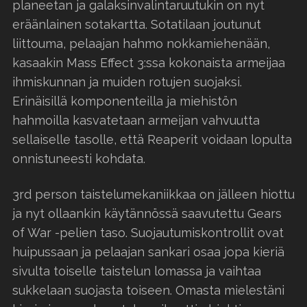
planeetan ja galaksinvalintaruutukin on nyt
eräänlainen sotakartta. Sotatilaan joutunut
liittouma, pelaajan hahmo nokkamiehenään,
kasaakin Mass Effect 3:ssa kokonaista armeijaa
ihmiskunnan ja muiden rotujen suojaksi.
Erinäisillä komponenteilla ja miehistön
hahmoilla kasvatetaan armeijan vahvuutta
sellaiselle tasolle, että Reaperit voidaan lopulta
onnistuneesti kohdata.
3rd person taistelumekaniikkaa on jälleen hiottu
ja nyt ollaankin käytännössä saavutettu Gears
of War -pelien taso. Suojautumiskontrollit ovat
huipussaan ja pelaajan sankari osaa jopa kieriä
sivulta toiselle taistelun lomassa ja vaihtaa
sukkelaan suojasta toiseen. Omasta mielestäni