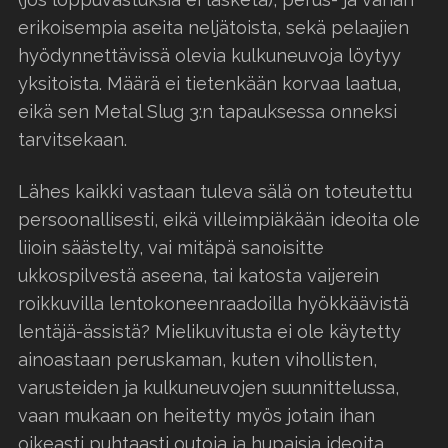
erikoisempia aseita neljätoista, sekä pelaajien
hyödynnettävissä olevia kulkuneuvoja löytyy
yksitoista. Määrä ei tietenkään korvaa laatua,
eikä sen Metal Slug 3:n tapauksessa onneksi
tarvitsekaan.
Lähes kaikki vastaan tuleva sälä on toteutettu
persoonallisesti, eikä villeimpiäkään ideoita ole
liioin säästelty, vai mitäpä sanoisitte
ukkospilvestä aseena, tai katosta vaijerein
roikkuvilla lentokoneenraadoilla hyökkäävistä
lentäjä-ässistä? Mielikuvitusta ei ole käytetty
ainoastaan peruskaman, kuten vihollisten,
varusteiden ja kulkuneuvojen suunnittelussa,
vaan mukaan on heitetty myös jotain ihan
oikeasti puhtaasti outoja ja hupaisia ideoita.