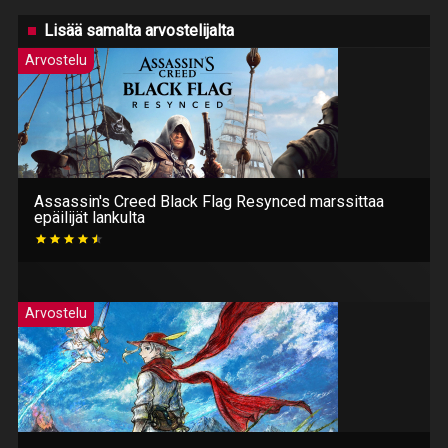
Lisää samalta arvostelijalta
Arvostelu
Assassin's Creed Black Flag Resynced marssittaa
epäilijät lankulta
Arvostelu