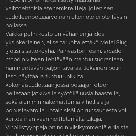
vaihtoehtoisia etenemisreittejä, joten sen
uudelleenpeluuarvo näin ollen ole ei ole täysin
nollassa.
Vaikka pelin kesto on vähäinen ja idea
yksinkertainen, ei se tarkoita ettäkö Metal Slug
3 olisi sisältököyhä. Päinvastoin: esim. arcade-
moodin viiteen tehtävään mahtuu suorastaan
hämmentävän paljon tavaraa. Jokainen pelin
taso näyttää ja tuntuu uniikilta
kokonaisuudeltaan jossa pelaajan eteen
heitetään jatkuvalla syötöllä uusia haasteita,
sekä aiemmin näkemättömiä vihollisia ja
bonustavaroita. Jotain sisällön runsaudesta voi
kertoa ihan vaan heittelemällä lukuja.
Vihollistyyppejä on noin viisikymmentä erilaista
(jos loppuvastuksia ei lasketa), perus- ja vähän