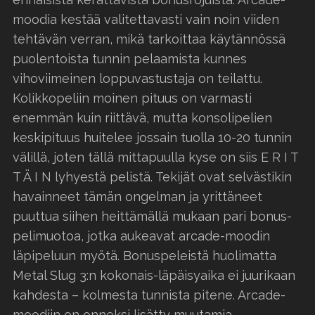
moodia kestää valitettavasti vain noin viiden
tehtävän verran, mikä tarkoittaa käytännössä
puolentoista tunnin pelaamista kunnes
vihoviimeinen loppuvastustaja on teilattu.
Kolikkopeliin moinen pituus on varmasti
enemmän kuin riittävä, mutta konsolipelien
keskipituus huitelee jossain tuolla 10-20 tunnin
välillä, joten tällä mittapuulla kyse on siis E R I T
T Ä I N lyhyestä pelistä. Tekijät ovat selvästikin
havainneet tämän ongelman ja yrittäneet
puuttua siihen heittämällä mukaan pari bonus-
pelimuotoa, jotka aukeavat arcade-moodin
läpipeluun myötä. Bonuspeleistä huolimatta
Metal Slug 3:n kokonais-läpäisyaika ei juurikaan
kahdesta – kolmesta tunnista pitene. Arcade-
moodiin on onneksi lisätty muutamia