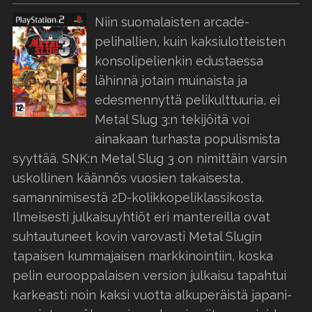
Niin suomalaisten arcade-
pelihallien, kuin kaksiulotteisten
konsolipelienkin edustaessa
lähinnä jotain muinaista ja
edesmennyttä pelikulttuuria, ei
Metal Slug 3:n tekijöitä voi
ainakaan turhasta populismista
syyttää. SNK:n Metal Slug 3 on nimittäin varsin
uskollinen käännös vuosien takaisesta,
samannimisestä 2D-kolikkopeliklassikosta.
Ilmeisesti julkaisuyhtiöt eri mantereilla ovat
suhtautuneet kovin varovasti Metal Slugin
tapaisen kummajaisen markkinointiin, koska
pelin eurooppalaisen version julkaisu tapahtui
karkeasti noin kaksi vuotta alkuperäistä japani-