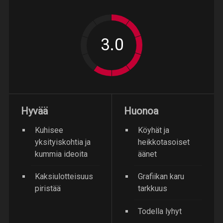
Hyvää
Huonoa
Kuhisee
Köyhät ja
yksityiskohtia ja
heikkotasoiset
kummia ideoita
äänet
Kaksiulotteisuus
Grafiikan karu
piristää
tarkkuus
Todella lyhyt