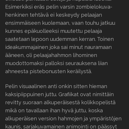
Esimerkiksi eräs pelin varsin zombielokuva-
henkinen tehtävä ei keskeydy pelaajan
ensimmäiseen kuolemaan, vaan touhu jatkuu
kunnes epäkuolleeksi muutettu pelaaja
saatetaan lepoon uudemman kerran. Toinen
ideakummajainen joka sai minut nauramaan
ääneen, oli pelaajahahmon lihominen
muodottomaksi palloksi seurauksena liian
ahneesta pistebonusten keräilystä.
Pelin visuaalinen anti onkin sitten hieman
kaksipiippuinen juttu. Grafiikat ovat nimittäin
revitty suoraan alkuperäisestä kolikkopelistä
mikä on tavallaan ihan hyvä juttu, koska
alkuperäisen version hahmojen ja ympäristöjen
kaunis, sarjakuvamainen animointi on päässyt