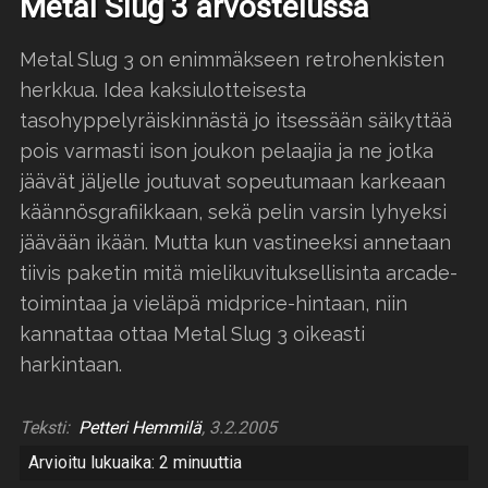
Metal Slug 3 arvostelussa
Metal Slug 3 on enimmäkseen retrohenkisten
herkkua. Idea kaksiulotteisesta
tasohyppelyräiskinnästä jo itsessään säikyttää
pois varmasti ison joukon pelaajia ja ne jotka
jäävät jäljelle joutuvat sopeutumaan karkeaan
käännösgrafiikkaan, sekä pelin varsin lyhyeksi
jäävään ikään. Mutta kun vastineeksi annetaan
tiivis paketin mitä mielikuvituksellisinta arcade-
toimintaa ja vieläpä midprice-hintaan, niin
kannattaa ottaa Metal Slug 3 oikeasti
harkintaan.
Teksti:
Petteri Hemmilä
, 3.2.2005
Arvioitu lukuaika: 2 minuuttia