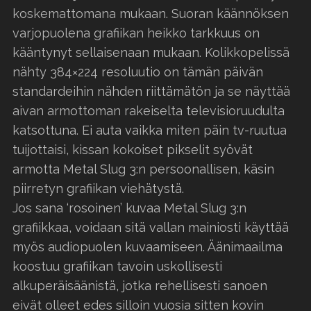
koskemattomana mukaan. Suoran käännöksen
varjopuolena grafiikan heikko tarkkuus on
kääntynyt sellaisenaan mukaan. Kolikkopelissä
nähty 384×224 resoluutio on tämän päivän
standardeihin nähden riittämätön ja se näyttää
aivan armottoman rakeiselta televisioruudulta
katsottuna. Ei auta vaikka miten päin tv-ruutua
tuijottaisi, kissan kokoiset pikselit syövät
armotta Metal Slug 3:n persoonallisen, käsin
piirretyn grafiikan viehätystä.
Jos sana ‘rosoinen’ kuvaa Metal Slug 3:n
grafiikkaa, voidaan sitä vallan mainiosti käyttää
myös audiopuolen kuvaamiseen. Äänimaailma
koostuu grafiikan tavoin uskollisesti
alkuperäisäänistä, jotka rehellisesti sanoen
eivät olleet edes silloin vuosia sitten kovin