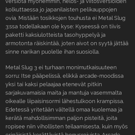
versiota myöhemmin, nelos- ja viitosversioiden
kolkuttaessa jo japanilaisten pelikauppojen
ovia. Mistään tosikkojen touhusta ei Metal Slug
3:ssa todellakaan ole kyse: Kyseessä on tiivis
paketti kaksiulotteista tasohyppelyä ja
armotonta räiskintää, joten aivot on syytä jättää
sinne narikan puolelle ihan suosiolla.
Metal Slug 3 ei turhaan monimutkaisuuteen
sorru: Itse pääpelissä, elikkä arcade-moodissa
yksi tai kaksi pelaajaa etenevät pitkin
sarjakuvamaisia maita ja mantuja vasemmalta
oikealle liipaisinsormi lähestulkoon krampissa.
Edetessä yritetään vältellä omaa kuolemaa ja
kerätä mahdollisimman paljon pisteitä, joita
ropisee niin vihollisten teilaamisesta, kuin myös
erinäisistä kerättävistä bonusrojuista. Arcade-