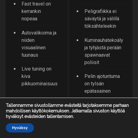
Fast travel on
kerrankin
Peligrafiikka ei
nopeaa
säväytä ja välillä
töksähteleekin
Autovalikoima ja
niiden
Kuminauhatekoäly
visuaalinen
ja tyhjästä perään
tuunaus
spawnaavat
poliisit
Live tuning on
kiva
Pelin ajotuntuma
pikkuominaisuus
on tylsän
epätasainen
Pelimaailma ei ole
Tallennamme sivustollamme evästeitä tarjotaksemme parhaan
mahdollisen käyttökokemuksen. Jatkamalla sivuston käyttöä
aina niin avoin kuin
hyväksyt evästeiden tallentamisen.
luulisi
(näkymättömät
Hyväksy
Etusivu
Arvostelut
Uutiset
seinät ja esteet)