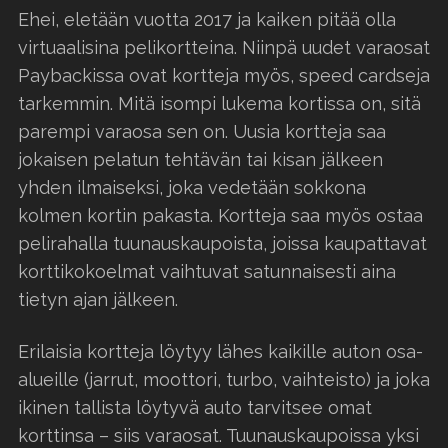
Ehei, eletään vuotta 2017 ja kaiken pitää olla
virtuaalisina pelikortteina. Niinpä uudet varaosat
Paybackissa ovat kortteja myös, speed cardseja
tarkemmin. Mitä isompi lukema kortissa on, sitä
parempi varaosa sen on. Uusia kortteja saa
jokaisen pelatun tehtävän tai kisan jälkeen
yhden ilmaiseksi, joka vedetään sokkona
kolmen kortin pakasta. Kortteja saa myös ostaa
pelirahalla tuunauskaupoista, joissa kaupattavat
korttikokoelmat vaihtuvat satunnaisesti aina
tietyn ajan jälkeen.
Erilaisia kortteja löytyy lähes kaikille auton osa-
alueille (jarrut, moottori, turbo, vaihteisto) ja joka
ikinen tallista löytyvä auto tarvitsee omat
korttinsa – siis varaosat. Tuunauskaupoissa yksi