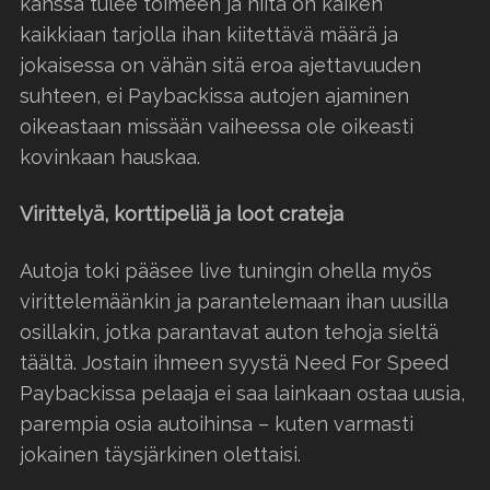
kanssa tulee toimeen ja niitä on kaiken
kaikkiaan tarjolla ihan kiitettävä määrä ja
jokaisessa on vähän sitä eroa ajettavuuden
suhteen, ei Paybackissa autojen ajaminen
oikeastaan missään vaiheessa ole oikeasti
kovinkaan hauskaa.
Virittelyä, korttipeliä ja loot crateja
Autoja toki pääsee live tuningin ohella myös
virittelemäänkin ja parantelemaan ihan uusilla
osillakin, jotka parantavat auton tehoja sieltä
täältä. Jostain ihmeen syystä Need For Speed
Paybackissa pelaaja ei saa lainkaan ostaa uusia,
parempia osia autoihinsa – kuten varmasti
jokainen täysjärkinen olettaisi.