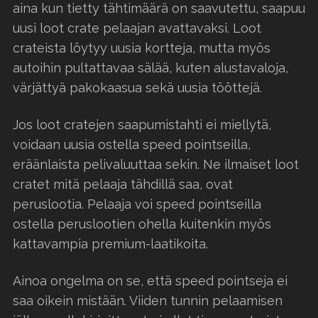
aina kun tietty tähtimäärä on saavutettu, saapuu
uusi loot crate pelaajan avattavaksi. Loot
crateista löytyy uusia kortteja, mutta myös
autoihin pultattavaa sälää, kuten alustavaloja,
värjättyä pakokaasua sekä uusia tööttejä.
Jos loot cratejen saapumistahti ei miellytä,
voidaan uusia ostella speed pointseilla,
eräänlaista pelivaluuttaa sekin. Ne ilmaiset loot
cratet mitä pelaaja tähdillä saa, ovat
peruslootia. Pelaaja voi speed pointseilla
ostella peruslootien ohella kuitenkin myös
kattavampia premium-laatikoita.
Ainoa ongelma on se, että speed pointseja ei
saa oikein mistään. Viiden tunnin pelaamisen