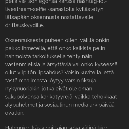
peliä vie ison egonsa kanssa hashtag-lol-
livestream-selfie -sanastolla kyllästetyn
lätsäpään oksennusta nostattavalle
driftauskyydille.
Oksennuksesta puheen ollen, välillä onkin
pakko ihmetellä, että onko kaikista pelin
hahmoista tarkoituksella tehty näin
vastenmielisiä ja ärsyttäviä vai onko kyseessä
ollut vilpitön lipsahdus? Voisin kuvitella, että
tästä maailmasta löytyy varsin fiksuja
nykynuoriakin, jotka eivät ole oman
sukupolvensa karikatyyrejä, vaikka tehokkaat
älypuhelimet ja sosiaalinen media arkipäivää
ovatkin.
Hahmojen käsikirjoittajan sekä välipätkien