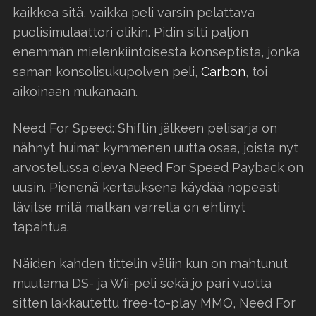
kaikkea sitä, vaikka peli varsin pelattava
puolisimulaattori olikin. Pidin silti paljon
enemmän mielenkiintoisesta konseptista, jonka
saman konsolisukupolven peli,
Carbon
, toi
aikoinaan mukanaan.
Need For Speed: Shiftin jälkeen pelisarja on
nähnyt huimat kymmenen uutta osaa, joista nyt
arvostelussa oleva Need For Speed Payback on
uusin. Pienenä kertauksena käydää nopeasti
lävitse mitä matkan varrella on ehtinyt
tapahtua.
Näiden kahden tittelin väliin kun on mahtunut
muutama DS- ja Wii-peli sekä jo pari vuotta
sitten lakkautettu free-to-play MMO, Need For