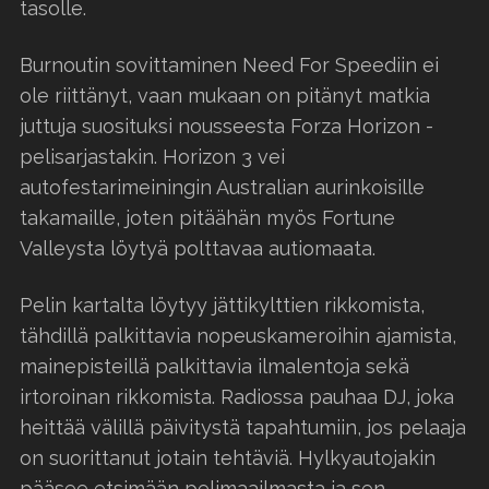
tasolle.
Burnoutin sovittaminen Need For Speediin ei
ole riittänyt, vaan mukaan on pitänyt matkia
juttuja suosituksi nousseesta Forza Horizon -
pelisarjastakin. Horizon 3 vei
autofestarimeiningin Australian aurinkoisille
takamaille, joten pitäähän myös Fortune
Valleysta löytyä polttavaa autiomaata.
Pelin kartalta löytyy jättikylttien rikkomista,
tähdillä palkittavia nopeuskameroihin ajamista,
mainepisteillä palkittavia ilmalentoja sekä
irtoroinan rikkomista. Radiossa pauhaa DJ, joka
heittää välillä päivitystä tapahtumiin, jos pelaaja
on suorittanut jotain tehtäviä. Hylkyautojakin
pääsee etsimään pelimaailmasta ja sen