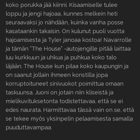
koko porukka jää kiinni. Kisaamiselle tulee
loppu ja jengi hajoaa, kunnes melkein heti
seuraavaksi jo nähdään, kuinka vanha posse
kasataankin takaisin. On kulunut puoli vuotta
hajoamisesta ja Tyler janoaa kostoa! Navarrolle
ja tämän ”The House” -autojengille pitää laittaa
luu kurkkuun ja uhkua ja puhkua koko talo
läjään. The House kun pilaa koko kaupungin ja
on saanut jollain ihmeen konstilla jopa
korruptoituneet sinivuokot poimittua omaan
taskuunsa. Juoni on jotain niin kliseistä ja
mielikuvituksetonta todistettavaa, että se ei
edes naurata. Harmittavaa tässä vain on se, että
se tekee myös yksinpelin pelaamisesta samalla
puuduttavampaa.