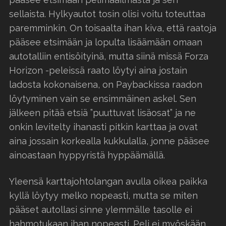
sellaista. Hylkyautot tosin olisi voitu toteuttaa
paremminkin. On toisaalta ihan kiva, että raatoja
pääsee etsimään ja lopulta lisäämään omaan
autotalliin entisöityinä, mutta siinä missä Forza
Horizon -peleissä raato löytyi aina jostain
ladosta kokonaisena, on Paybackissa raadon
löytyminen vain se ensimmäinen askel. Sen
jälkeen pitää etsiä ”puuttuvat lisäosat” ja ne
onkin levitelty ihanasti pitkin karttaa ja ovat
aina jossain korkealla kukkulalla, jonne pääsee
ainoastaan hyppyristä hyppäämällä.
Yleensä karttajohtolangan avulla oikea paikka
kyllä löytyy melko nopeasti, mutta se miten
pääset autollasi sinne ylemmälle tasolle ei
hahmotukaan ihan nopeasti. Peli ei myöskään