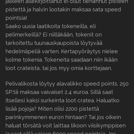
jälkeen allekirjoittanut ei ollut tienannut pisteen
pistettä ja halvin lootakin maksaa sata speed
pointsia!
Saako uusia laatikoita tokeneilla, eli
pelimerkeillä? Ei niilläkään, tokenit on
tarkoitettu tuunauskaupoista löytyvää
hedelmäpeliä varten. Kertapyöräytys nielee
kolme tokenia. Tokeneita saadaan niin ikään
loot crateista, tai jos myy omia korttejaan.
Pelivalikosta löytyy alavalikko speed points. 250
SP:tä maksaa vaivaiset 2,4 euroa. Sillä saat
itsellesi kaksi surkeinta loot cratea. Haluatko
lisää pojoja? Miten olisi 2200 pistettä
parinkymmenen euron hintaan? Tai jos oikein
haluat törsätä voit laittaa likoon viisikymppisen
ja saat sillä vajaan 6000 speed pointsia. Jos