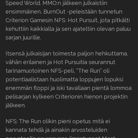
Speed World. MMO:n jälkeen julkaistiin
ensimmäinen, BurnOut -peleistään tunnetun
Criterion Gamesin NFS: Hot Pursuit, jota pitkälti
kehuttiin kaikkialla ja sen ajateltiin olevan paluu
sarjan juurille.
Itsensä julkaisijan toimesta paljon hehkuttama,
vähän erilainen ja Hot Pursuitia seurannut
tarinamuotoinen NFS-peli, ”The Run” oli
potentiaalistaan huolimatta loppujen lopuksi
enemmän floppi ja iski tavallaan pientä lommoa
pelisarjan kylkeen Criterionin hienon projektin
jälkeen.
NFS: The Run olikin pieni opetus mitä ei
kannata tehdä ja ainakin arvosteluiden