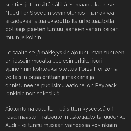
kenties jotain siltä väliltä. Samaan aikaan se
Need For Speedin syvin olemus – jämäkkää
arcadekaahailua eksoottisilla urheiluautoilla
poliiseja paeten tuntuu jääneen vähän kaiken
muun jalkoihin.
Toisaalta se jämäkkyyskin ajotuntuman suhteen
on jossain muualla. Jos esimerkiksi juuri
apinoinnin kohteeksi otettua Forza Horizonia
voitaisiin pitää erittäin jämäkkänä ja
onnistuneena puolisimulaationa, on Payback
jonkinlainen sekasikiö.
Ajotuntuma autoilla – oli sitten kyseessä off
road maasturi, ralliauto, muskeliauto tai uudehko
Audi – ei tunnu missään vaiheessa kovinkaan