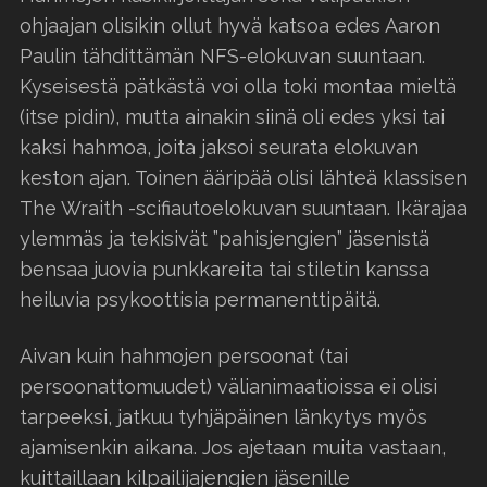
ohjaajan olisikin ollut hyvä katsoa edes Aaron
Paulin tähdittämän NFS-elokuvan suuntaan.
Kyseisestä pätkästä voi olla toki montaa mieltä
(itse pidin), mutta ainakin siinä oli edes yksi tai
kaksi hahmoa, joita jaksoi seurata elokuvan
keston ajan. Toinen ääripää olisi lähteä klassisen
The Wraith -scifiautoelokuvan suuntaan. Ikärajaa
ylemmäs ja tekisivät ”pahisjengien” jäsenistä
bensaa juovia punkkareita tai stiletin kanssa
heiluvia psykoottisia permanenttipäitä.
Aivan kuin hahmojen persoonat (tai
persoonattomuudet) välianimaatioissa ei olisi
tarpeeksi, jatkuu tyhjäpäinen länkytys myös
ajamisenkin aikana. Jos ajetaan muita vastaan,
kuittaillaan kilpailijajengien jäsenille