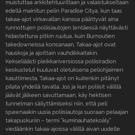
muistuttaa arkkitehtuuriltaan ja valaistukseltaan
edellä mainitun pelin Paradise Citya, kun taas
takaa-ajot virkavallan kanssa päättyvät aina
runnottujen poliisiautojen lentäessä näyttävästi
hidastettuna pitkin ruutua, kuin Burnoutien
takedowneissa konsanaan. Takaa-ajot ovat
hauskoja ja ajoittain vauhdikkaitakin.
Kekseliäästi pleikkariversiossa poliisiradion
keskustelut kuuluvat oletuksena peliohjaimen
kaiuttimesta. Takaa-ajot on kuitenkin pitänyt
pilata yhdellä tavalla. Jos ja kun poliisit välillä
jäävät jälkeen savuttamaan, käy hektisen
tunnelman säilyttämiseksi niin, että peli
spawnaakin uusia poliisiautoja suoraan pelaajan
takapuskuriin – termi ”kuminauhatekoäly”
viedäänkin takaa-ajoissa välillä aivan uudelle