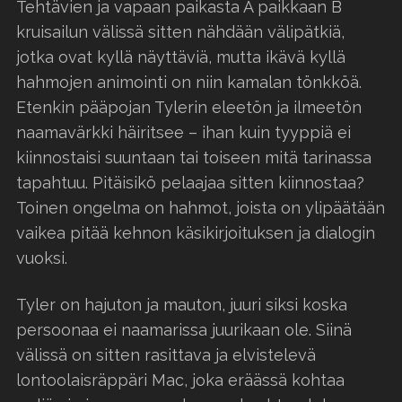
Tehtävien ja vapaan paikasta A paikkaan B
kruisailun välissä sitten nähdään välipätkiä,
jotka ovat kyllä näyttäviä, mutta ikävä kyllä
hahmojen animointi on niin kamalan tönkköä.
Etenkin pääpojan Tylerin eleetön ja ilmeetön
naamavärkki häiritsee – ihan kuin tyyppiä ei
kiinnostaisi suuntaan tai toiseen mitä tarinassa
tapahtuu. Pitäisikö pelaajaa sitten kiinnostaa?
Toinen ongelma on hahmot, joista on ylipäätään
vaikea pitää kehnon käsikirjoituksen ja dialogin
vuoksi.
Tyler on hajuton ja mauton, juuri siksi koska
persoonaa ei naamarissa juurikaan ole. Siinä
välissä on sitten rasittava ja elvistelevä
lontoolaisräppäri Mac, joka eräässä kohtaa