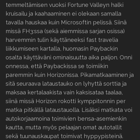
temmeltämisen vuoksi Fortune Valleyn halki
kruisailu ja kaahaaminen ei olekaan samalla
tavalla hauskaa kuin Microsoftin pelissä. Siinä
missä FH3:ssa (sekä aiemmissa sarjan osissa)
harvemmin tulin käyttäneeksi fast travelia
liikkumiseen kartalla, huomasin Paybackin
osalta käyttäväni ominaisuutta aika paljon. Onni
onnessa, että Paybackissa se toimiikin
paremmin kuin Horizonissa. Pikamatkaaminen ja
sitä seuraava lataustauko on lyhyttä sorttia ja
maksaa kertalaakista vain kaksisataa taalaa,
siinä missä Horizon rokotti kymppitonnin per
matka pitkällä lataustauolla. Lisäksi matkata voi
autokorjaamoina toimivien bensa-asemienkin
kautta, mutta myös pelaajan omat autotallit
sekä tuunauskaupat toimivat hyppypisteinä.