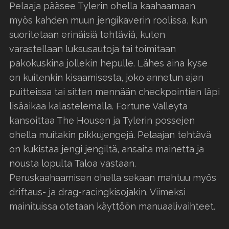
Pelaaja pääsee Tylerin ohella kaahaamaan
myös kahden muun jengikaverin roolissa, kun
suoritetaan erinäisiä tehtäviä, kuten
varastellaan luksusautoja tai toimitaan
pakokuskina jollekin hepulle. Lähes aina kyse
on kuitenkin kisaamisesta, joko annetun ajan
puitteissa tai sitten mennään checkpointien läpi
lisäaikaa kalastelemalla. Fortune Valleyta
kansoittaa The Housen ja Tylerin possejen
ohella muitakin pikkujengejä. Pelaajan tehtävä
on kukistaa jengi jengiltä, ansaita mainetta ja
nousta lopulta Taloa vastaan.
Peruskaahaamisen ohella sekaan mahtuu myös
driftaus- ja drag-racingkisojakin. Viimeksi
mainituissa otetaan käyttöön manuaalivaihteet.