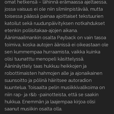
omat hetkensä – lähinnä erämaassa ajeltaessa,
jossa vaisuus ei ole niin silmiinpistävää, mutta
toisessa päässä painaa ajoittaiset tekstuurien
katoilut sekä ruudunpäivityksen notkahdukset
etenkin poliisitakaa-ajojen aikana.
Äänimaailmankin osalta Payback on vain tasoa
toimiva, koska autojen äänissä ei oikeastaan ole
sen kummempaa hurraamista, vaikka kuinka
olisi tuunatttu menopeli käsittelyssä.
Ääninäyttely taas hukkuu heikkojen ja
robottimaisten hahmojen alle ja ajonaikainen
suunsoitto ja pölinä häiritsee autoradion
kuuntelua. Toisaalta pelin musiikkivalikoima on
niin rap- ja r&b -painotteista, että se saakin
hukkua. Enemmän ja laajempaa kirjoa olisi
saanut musiikin osalta olla.