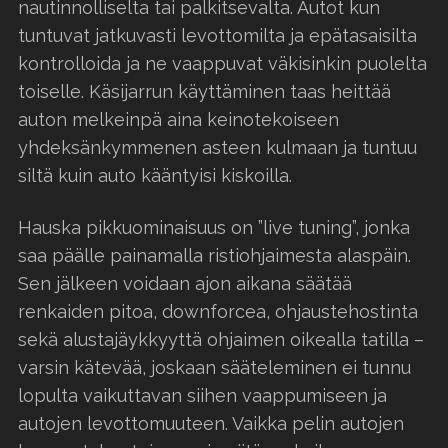
nautinnolliselta tai palkitsevalta. Autot kun
tuntuvat jatkuvasti levottomilta ja epätasaisilta
kontrolloida ja ne vaappuvat väkisinkin puolelta
toiselle. Käsijarrun käyttäminen taas heittää
auton melkeinpä aina keinotekoiseen
yhdeksänkymmenen asteen kulmaan ja tuntuu
siltä kuin auto kääntyisi kiskoilla.
Hauska pikkuominaisuus on ”live tuning”, jonka
saa päälle painamalla ristiohjaimesta alaspäin.
Sen jälkeen voidaan ajon aikana säätää
renkaiden pitoa, downforcea, ohjaustehostinta
sekä alustajäykkyyttä ohjaimen oikealla tatilla –
varsin kätevää, joskaan sääteleminen ei tunnu
lopulta vaikuttavan siihen vaappumiseen ja
autojen levottomuuteen. Vaikka pelin autojen