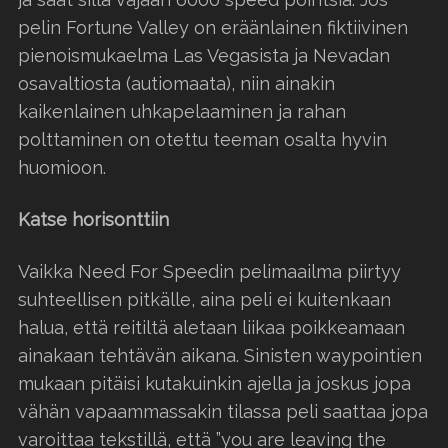
pelin Fortune Valley on eräänlainen fiktiivinen
pienoismukaelma Las Vegasista ja Nevadan
osavaltiosta (autiomaata), niin ainakin
kaikenlainen uhkapelaaminen ja rahan
polttaminen on otettu teeman osalta hyvin
huomioon.
Katse horisonttiin
Vaikka Need For Speedin pelimaailma piirtyy
suhteellisen pitkälle, aina peli ei kuitenkaan
halua, että reitiltä aletaan liikaa poikkeamaan
ainakaan tehtävän aikana. Sinisten waypointien
mukaan pitäisi kutakuinkin ajella ja joskus jopa
vähän vapaammassakin tilassa peli saattaa jopa
varoittaa tekstillä, että ”you are leaving the