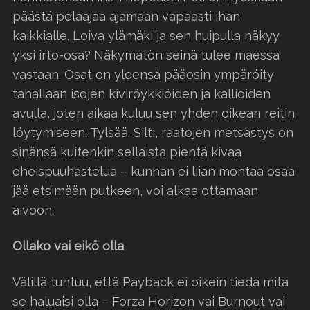
päästä pelaajaa ajamaan vapaasti ihan
kaikkialle. Loiva ylämäki ja sen huipulla näkyy
yksi irto-osa? Näkymätön seinä tulee mäessä
vastaan. Osat on yleensä pääosin ympäröity
tahallaan isojen kiviröykkiöiden ja kallioiden
avulla, joten aikaa kuluu sen yhden oikean reitin
löytymiseen. Tylsää. Silti, raatojen metsästys on
sinänsä kuitenkin sellaista pientä kivaa
oheispuuhastelua – kunhan ei liian montaa osaa
jää etsimään putkeen, voi alkaa ottamaan
aivoon.
Ollako vai eikö olla
Välillä tuntuu, että Payback ei oikein tiedä mitä
se haluaisi olla – Forza Horizon vai Burnout vai