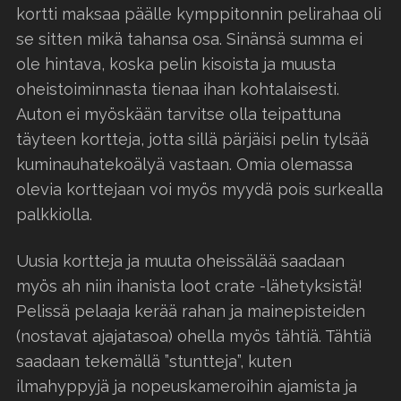
kortti maksaa päälle kymppitonnin pelirahaa oli
se sitten mikä tahansa osa. Sinänsä summa ei
ole hintava, koska pelin kisoista ja muusta
oheistoiminnasta tienaa ihan kohtalaisesti.
Auton ei myöskään tarvitse olla teipattuna
täyteen kortteja, jotta sillä pärjäisi pelin tylsää
kuminauhatekoälyä vastaan. Omia olemassa
olevia korttejaan voi myös myydä pois surkealla
palkkiolla.
Uusia kortteja ja muuta oheissälää saadaan
myös ah niin ihanista loot crate -lähetyksistä!
Pelissä pelaaja kerää rahan ja mainepisteiden
(nostavat ajajatasoa) ohella myös tähtiä. Tähtiä
saadaan tekemällä ”stuntteja”, kuten
ilmahyppyjä ja nopeuskameroihin ajamista ja