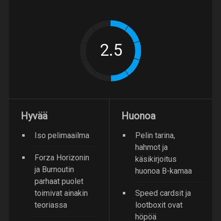
Hyvää
Huonoa
Iso pelimaailma
Pelin tarina,
hahmot ja
Forza Horizonin
käsikirjoitus
ja Burnoutin
huonoa B-kamaa
parhaat puolet
toimivat ainakin
Speed cardsit ja
teoriassa
lootboxit ovat
höpöä