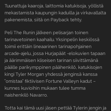
Tuunattuja kaaroja, laittomia katukisoja, yöllistä
mekastamista kaupungin kaduilla ja virkavallalta
pakenemista, siitä on Payback tehty.
Peli The Runin jälkeen pelisarjan toinen
tarinavetoinen kaahailu. Yksinpelin keskiössä
toimii erittäin lineaarinen tarinapohjainen
arcade-ajelu, jossa Hurjapäät -elokuvien tapaan
ja äärimmäisen kliseisen tarinan siivittämänä
päälle parikymppinen päähenkilö, katukisojen
kingi Tyler Morgan yhdessä jenginsä kanssa
”omistaa” fiktiivisen Fortune Valleyn kadut –
kunnes kuvioihin mukaan tulee tumma
naishenkilö Navarro.
Totta kai tämä uusi jäsen pettää Tylerin jengin ja