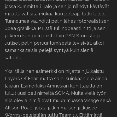
jossa kummitteli. Talo ja sen jo nähdyt käytävät
muuttuivat sitä mukaa kun pelaaja tutki taloa.
Tunnelmaa vauhditti pelin lähes fotorealistisen
upea grafiikka. P.T.:stä tuli nopeasti hitti ja sen
jälkeen kun peli poistettiin PSN Storesta ja
uutiset pelin peruuntumisesta levisivät, alkoi
samankaltaisia pelejä syntyä kuin sieniä
sateella.
Yksi tällainen esimerkki on hiljattain julkaistu
Layers Of Fear, mutta se ei suinkaan ole ainoa
lajiaan. Esimerkiksi Amnesian kehittäjältä on
tullut uusi peli nimeltä SOMA. Muita vielä työn
alla olevia nimiä ovat muun muassa Visage sekä
Allison Road, joista jälkimmäisen julkaisee
Worms-peleistään tuttu Team 17. Eittämättä