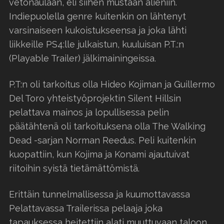
vetonaulaan, eli siihen mustaan alieniin.
Indiepuolella genre kuitenkin on lähtenyt
varsinaiseen kukoistukseensa ja joka lähti
liikkeille PS4:lle julkaistun, kuuluisan P.T.:n
(Playable Trailer) jälkimainingeissa.
P.T:n oli tarkoitus olla Hideo Kojiman ja Guillermo
Del Toro yhteistyöprojektin Silent Hillsin
pelattava mainos ja lopullisessa pelin
päätähtenä oli tarkoituksena olla The Walking
Dead -sarjan Norman Reedus. Peli kuitenkin
kuopattiin, kun Kojima ja Konami ajautuivat
riitoihin syistä tietämättömistä.
Erittäin tunnelmallisessa ja kuumottavassa
Pelattavassa Trailerissa pelaaja joka
tapauksessa heitettiin alati muuttuvaan taloon,