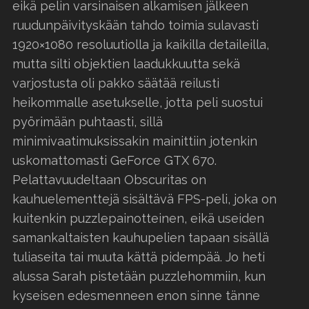
eikä pelin varsinaisen alkamisen jälkeen
ruudunpäivityskään tahdo toimia sulavasti
1920×1080 resoluutiolla ja kaikilla detaileilla,
mutta silti objektien laadukkuutta sekä
varjostusta oli pakko säätää reilusti
heikommalle asetukselle, jotta peli suostui
pyörimään puhtaasti, sillä
minimivaatimuksissakin mainittiin jotenkin
uskomattomasti GeForce GTX 670.
Pelattavuudeltaan Obscuritas on
kauhuelementtejä sisältävä FPS-peli, joka on
kuitenkin puzzlepainotteinen, eikä useiden
samankaltaisten kauhupelien tapaan sisällä
tuliaseita tai muuta kättä pidempää. Jo heti
alussa Sarah pistetään puzzlehommiin, kun
kyseisen edesmenneen enon sinne tänne