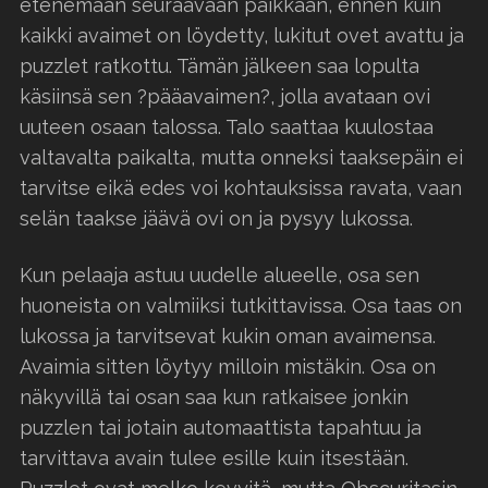
etenemään seuraavaan paikkaan, ennen kuin
kaikki avaimet on löydetty, lukitut ovet avattu ja
puzzlet ratkottu. Tämän jälkeen saa lopulta
käsiinsä sen ?pääavaimen?, jolla avataan ovi
uuteen osaan talossa. Talo saattaa kuulostaa
valtavalta paikalta, mutta onneksi taaksepäin ei
tarvitse eikä edes voi kohtauksissa ravata, vaan
selän taakse jäävä ovi on ja pysyy lukossa.
Kun pelaaja astuu uudelle alueelle, osa sen
huoneista on valmiiksi tutkittavissa. Osa taas on
lukossa ja tarvitsevat kukin oman avaimensa.
Avaimia sitten löytyy milloin mistäkin. Osa on
näkyvillä tai osan saa kun ratkaisee jonkin
puzzlen tai jotain automaattista tapahtuu ja
tarvittava avain tulee esille kuin itsestään.