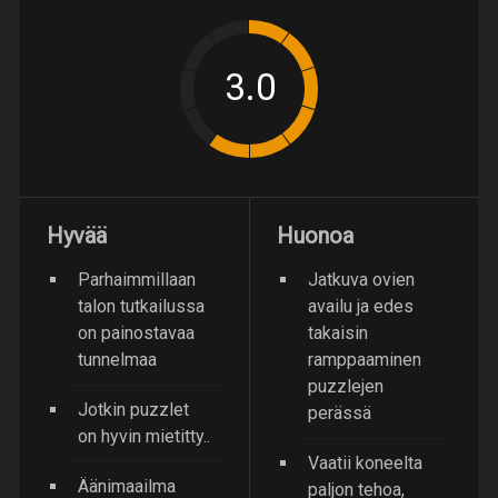
Hyvää
Huonoa
Parhaimmillaan
Jatkuva ovien
talon tutkailussa
availu ja edes
on painostavaa
takaisin
tunnelmaa
ramppaaminen
puzzlejen
Jotkin puzzlet
perässä
on hyvin mietitty..
Vaatii koneelta
Äänimaailma
paljon tehoa,