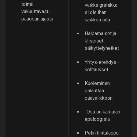
toimii
vaikka grafiikka
vakuuttavasti
ei ole ihan
pääosan ajasta
kaikkea sitä
Halpamaiset ja
kliseiset
säikyttelyhetket
Yritys-erehdys -
kohtaukset
Kuoleminen
palauttaa
päävalikkoon
..Osa on kamalan
epäloogisia
Pelin hintalappu