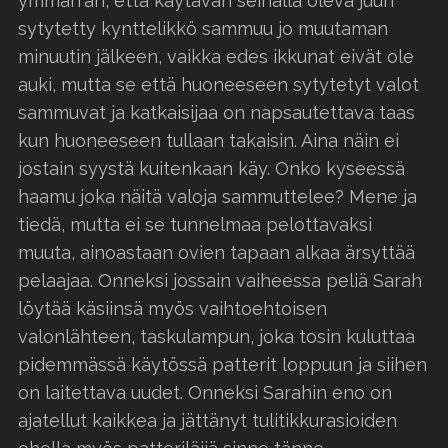
ymmärrän, että käytävän seinällä oleva juuri
sytytetty kynttelikkö sammuu jo muutaman
minuutin jälkeen, vaikka edes ikkunat eivät ole
auki, mutta se että huoneeseen sytytetyt valot
sammuvat ja katkaisijaa on napsautettava taas
kun huoneeseen tullaan takaisin. Aina näin ei
jostain syystä kuitenkaan käy. Onko kyseessä
haamu joka näitä valoja sammuttelee? Mene ja
tiedä, mutta ei se tunnelmaa pelottavaksi
muuta, ainoastaan ovien tapaan alkaa ärsyttää
pelaajaa. Onneksi jossain vaiheessa peliä Sarah
löytää käsiinsä myös vaihtoehtoisen
valonlähteen, taskulampun, joka tosin kuluttaa
pidemmässä käytössä patterit loppuun ja siihen
on laitettava uudet. Onneksi Sarahin eno on
ajatellut kaikkea ja jättänyt tulitikkurasioiden