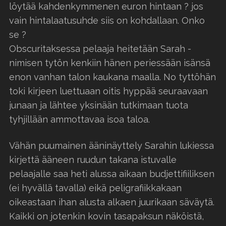
löytää kahdenkymmenen euron hintaan ? jos
vain hintalaatusuhde siis on kohdallaan. Onko
se ?
Obscuritaksessa pelaaja heitetään Sarah -
nimisen tytön kenkiin hänen periessään isänsä
enon vanhan talon kaukana maalla. No tyttöhän
toki kirjeen luettuaan oitis hyppää seuraavaan
junaan ja lähtee yksinään tutkimaan tuota
tyhjillään ammottavaa isoa taloa.
Vähän puumainen ääninäyttely Sarahin lukiessa
kirjettä ääneen ruudun takana istuvalle
pelaajalle saa heti alussa aikaan budjettifiiliksen
(ei hyvällä tavalla) eikä peligrafiikkakaan
oikeastaan ihan alusta alkaen juurikaan säväytä.
Kaikki on jotenkin kovin tasapaksun näköistä,