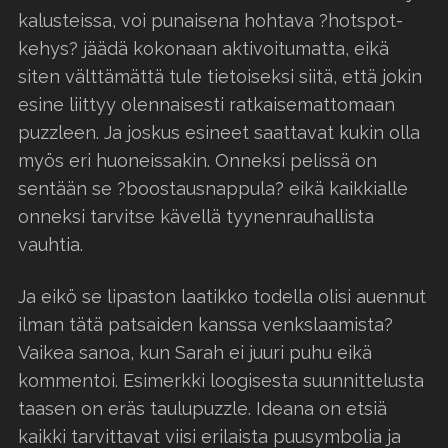
kalusteissa, voi punaisena hohtava ?hotspot-
kehys? jäädä kokonaan aktivoitumatta, eikä
siten välttämättä tule tietoiseksi siitä, että jokin
esine liittyy olennaisesti ratkaisemattomaan
puzzleen. Ja joskus esineet saattavat kukin olla
myös eri huoneissakin. Onneksi pelissä on
sentään se ?boostausnappula? eikä kaikkialle
onneksi tarvitse kävellä tyynenrauhallista
vauhtia.
Ja eikö se lipaston laatikko todella olisi auennut
ilman tätä patsaiden kanssa venkslaamista?
Vaikea sanoa, kun Sarah ei juuri puhu eikä
kommentoi. Esimerkki loogisesta suunnittelusta
taasen on eräs taulupuzzle. Ideana on etsiä
kaikki tarvittavat viisi erilaista puusymbolia ja