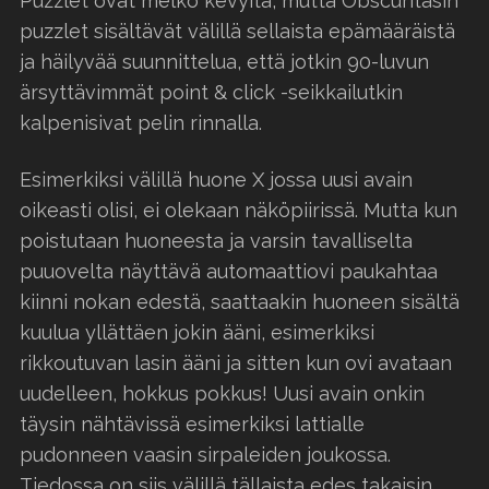
Puzzlet ovat melko kevyitä, mutta Obscuritasin
puzzlet sisältävät välillä sellaista epämääräistä
ja häilyvää suunnittelua, että jotkin 90-luvun
ärsyttävimmät point & click -seikkailutkin
kalpenisivat pelin rinnalla.
Esimerkiksi välillä huone X jossa uusi avain
oikeasti olisi, ei olekaan näköpiirissä. Mutta kun
poistutaan huoneesta ja varsin tavalliselta
puuovelta näyttävä automaattiovi paukahtaa
kiinni nokan edestä, saattaakin huoneen sisältä
kuulua yllättäen jokin ääni, esimerkiksi
rikkoutuvan lasin ääni ja sitten kun ovi avataan
uudelleen, hokkus pokkus! Uusi avain onkin
täysin nähtävissä esimerkiksi lattialle
pudonneen vaasin sirpaleiden joukossa.
Tiedossa on siis välillä tällaista edes takaisin