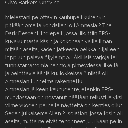
Clive Barker’s Undying.
Mielestäni pelottavin kauhupeli kuitenkin
pitkään omalla kohdallani oli Amnesia ? The
Dark Descent. Indiepeli, jossa liikuttiin FPS-
kuvakulmasta käsin ja kokonaan vailla ilman
mitään aseita, käden jatkeena pelkkä hiljalleen
loppuun palava öljylamppu. Äkillisiä varjoja tai
tunnistamattomia hahmoja pimeydessä, ilkeitä
ja pelottavia ääniä kuulokkeissa ? niistä oli
Amnesian tunnelma rakennettu.
Amnesian jälkeen kauhugenre, etenkin FPS-
muodossaan on nostanut päätään reilusti ja yksi
viime vuoden parhaita näytteitä on kenties ollut
Segan julkaisema Alien ? Isolation, jossa tosin oli
aseita, mutta ne eivät tehonneet juurikaan pelin