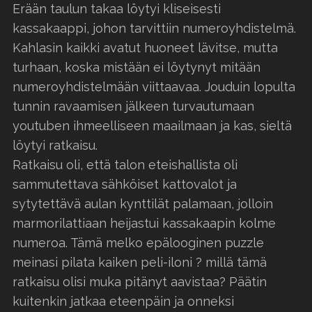
Erään taulun takaa löytyi kliseisesti
kassakaappi, johon tarvittiin numeroyhdistelmä.
Kahlasin kaikki avatut huoneet lävitse, mutta
turhaan, koska mistään ei löytynyt mitään
numeroyhdistelmään viittaavaa. Jouduin lopulta
tunnin ravaamisen jälkeen turvautumaan
youtuben ihmeelliseen maailmaan ja kas, sieltä
löytyi ratkaisu.
Ratkaisu oli, että talon eteishallista oli
sammutettava sähköiset kattovalot ja
sytytettävä aulan kynttilät palamaan, jolloin
marmorilattiaan heijastui kassakaapin kolme
numeroa. Tämä melko epälooginen puzzle
meinasi pilata kaiken peli-iloni ? millä tämä
ratkaisu olisi muka pitänyt aavistaa? Päätin
kuitenkin jatkaa eteenpäin ja onneksi