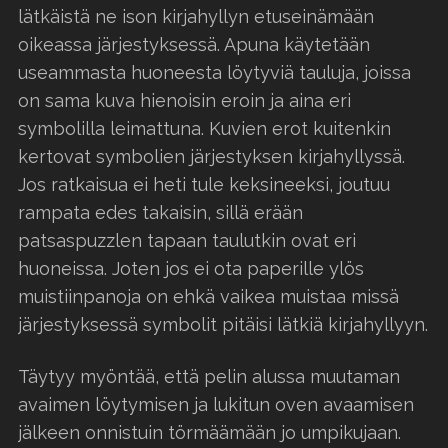
lätkäistä ne ison kirjahyllyn etuseinämään
oikeassa järjestyksessä. Apuna käytetään
useammasta huoneesta löytyviä tauluja, joissa
on sama kuva hienoisin eroin ja aina eri
symbolilla leimattuna. Kuvien erot kuitenkin
kertovat symbolien järjestyksen kirjahyllyssä.
Jos ratkaisua ei heti tule keksineeksi, joutuu
rampata edes takaisin, sillä erään
patsaspuzzlen tapaan taulutkin ovat eri
huoneissa. Joten jos ei ota paperille ylös
muistiinpanoja on ehkä vaikea muistaa missä
järjestyksessä symbolit pitäisi lätkiä kirjahyllyyn.
Täytyy myöntää, että pelin alussa muutaman
avaimen löytymisen ja lukitun oven avaamisen
jälkeen onnistuin törmäämään jo umpikujaan.