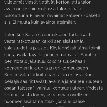
viljelemät viestit tietävät kertoa, että talon
avain on jossain ruukussa talon pihalle
piilotettuna. Ei aivan ?avaimet käteen? -paketti
siis. Ei muuta kuin avainta etsimään.
Talon kun Sarah saa omakseen todellisesti
vasta ratkottuaan kaikki sen sisältämät
salaisuudet ja puzzlet. Käytännössä tämä toimii
seuraavalla tavalla: pelin maailma, eli Sarahin
perintötalo jakautuu kokonaisuudeltaan
kolmeen eri lukuun ja 29 eri kohtaukseen.
Kohtauksilla tarkoitetaan talon eri osia. Kun
pelaaja saa riittävästi avaimia ja etenee ?uuteen
osaan talossa?, vaihtuu kohtaus uuteen. Yhdestä
kohtauksesta löytyy useamman ovellisen
huoneen sisältämä ?tila?, josta ei pääse