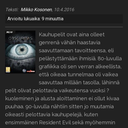
Teksti:
Mikko Kosonen
, 10.4.2016
Arvioitu lukuaika: 9 minuuttia
Kauhupelit ovat aina olleet
genrenä vähän haastavia
saavuttamaan tavoitteensa, eli
pelästyttämään ihmisiä. 80-luvulla
grafiikka oli sen verran alkeellista,
että oikeaa tunnelmaa oli vaikea
saavuttaa millään tasolla, lähinnä
pelit olivat pelottavia vaikeutensa vuoksi ?
kuoleminen ja alusta aloittaminen ei ollut kivaa
puuhaa. 90-luvulla nähtiin sitten jo muutamia
oikeasti pelottavia kauhupelejä, kuten
ensimmäinen Resident Evil sekä myöhemmin