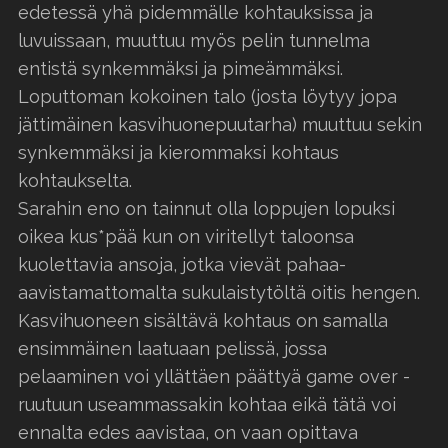
edetessä yhä pidemmälle kohtauksissa ja
luvuissaan, muuttuu myös pelin tunnelma
entistä synkemmäksi ja pimeämmäksi.
Loputtoman kokoinen talo (josta löytyy jopa
jättimäinen kasvihuonepuutarha) muuttuu sekin
synkemmäksi ja kierommaksi kohtaus
kohtaukselta.
Sarahin eno on tainnut olla loppujen lopuksi
oikea kus*pää kun on viritellyt taloonsa
kuolettavia ansoja, jotka vievät pahaa-
aavistamattomalta sukulaistytöltä oitis hengen.
Kasvihuoneen sisältävä kohtaus on samalla
ensimmäinen laatuaan pelissä, jossa
pelaaminen voi yllättäen päättyä game over -
ruutuun useammassakin kohtaa eikä tätä voi
ennalta edes aavistaa, on vaan opittava