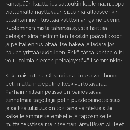
kantapään kautta jos sattuukin kuolemaan. Jopa
viattomalta näyttävään sisäuima-altaaseenkin
pulahtaminen tuottaa välittömän game overin.
Kuoleminen mistä tahansa syystä heittää
pelaajan aina hetimmiten takaisin päävalikkoon
ja pelitallennus pitää itse hakea ja ladata jos
haluaa yrittää uudelleen. Ehkä tässä kohtaa olisi
voitu toimia hieman pelaajaystävällisemminkin?
Kokonaisuutena Obscuritas ei ole aivan huono
peli, mutta indiepelinä keskivertotavaraa.
Parhaimmillaan pelissä on painostavaa
tunnelmaa tarjolla ja pelin puzzlepainotteisuus
ja seikkailullisuus on toki aina vaihtelua sille
kaikelle ammuskelemiselle ja tappamiselle,
mutta tekstissä mainitsemani ärsyttävät piirteet