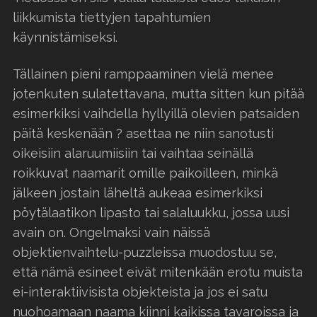
liikkumista tiettyjen tapahtumien
käynnistämiseksi.
Tällainen pieni ramppaaminen vielä menee
jotenkuten sulatettavana, mutta sitten kun pitää
esimerkiksi vaihdella hyllyillä olevien patsaiden
päitä keskenään ? asettaa ne niin sanotusti
oikeisiin alaruumiisiin tai vaihtaa seinällä
roikkuvat naamarit omille paikoilleen, minkä
jälkeen jostain läheltä aukeaa esimerkiksi
pöytälaatikon lipasto tai salaluukku, jossa uusi
avain on. Ongelmaksi vain näissä
objektienvaihtelu-puzzleissa muodostuu se,
että nämä esineet eivät mitenkään erotu muista
ei-interaktiivisista objekteista ja jos ei satu
nuohoamaan naama kiinni kaikissa tavaroissa ja