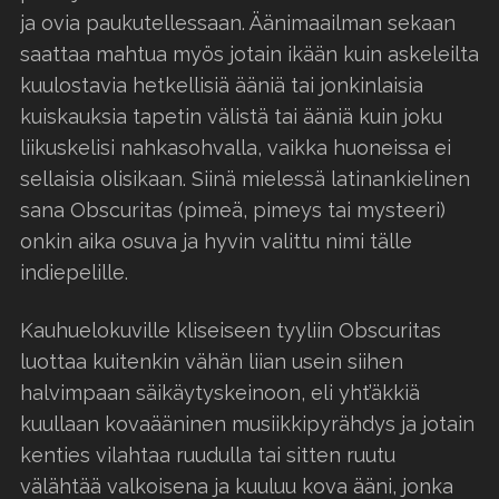
ja ovia paukutellessaan. Äänimaailman sekaan
saattaa mahtua myös jotain ikään kuin askeleilta
kuulostavia hetkellisiä ääniä tai jonkinlaisia
kuiskauksia tapetin välistä tai ääniä kuin joku
liikuskelisi nahkasohvalla, vaikka huoneissa ei
sellaisia olisikaan. Siinä mielessä latinankielinen
sana Obscuritas (pimeä, pimeys tai mysteeri)
onkin aika osuva ja hyvin valittu nimi tälle
indiepelille.
Kauhuelokuville kliseiseen tyyliin Obscuritas
luottaa kuitenkin vähän liian usein siihen
halvimpaan säikäytyskeinoon, eli yht’äkkiä
kuullaan kovaääninen musiikkipyrähdys ja jotain
kenties vilahtaa ruudulla tai sitten ruutu
välähtää valkoisena ja kuuluu kova ääni, jonka