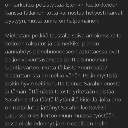
on tarkoitus pelästyttää. Etenkin kuulokkeiden
kanssa tällainen totta kai nostaa helposti karvat
pystyyn, mutta tunne on halpamainen.
Mielestäni pelkkä taustalla soiva ambienssiraita,
kellojen raksutus ja esimerkiksi pianon
äännähdys pianohuoneeseen astuttaessa ovat
paljon vakuuttavampaa sorttia tunnelman
luontia varten, mutta tällaista ?normaalia?
hiostuttamista on melko vähän. Pelin mystistä,
joskin hyvin seitinohutta tarinaa Sarahin enosta
ja tämän jättämästä talosta yritetään edistää
Sarahin sieltä täältä löytämillä kirjeillä, joita eno
on rustaillut ja jättänyt Sarahin luettaviksi.
Lapuissa mies kertoo muun muassa työstään,
jossa ei ole edennyt ja niin edelleen. Pelin