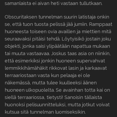
samanlaista ei aivan heti vastaan tullutkaan.
Obscuritaksen tunnelman suurin latistaja onkin
se, että tuon tuosta pelissä jää jumiin. Ramppaat
huoneesta toiseen ovia availlen ja miettien mitä
seuraavaksi pitäisi tehdä. Löytyisikö jostain joku
objekti, jonka saisi ylipäätään napattua mukaan
tai muuta vastaavaa. Joskus taas asia on niinkin,
että esimerkiksi jonkin huoneen supervahvat
lemmikkihämähäkit rikkovat lasin ja karkaavat
terraariostaan vasta kun pelaaja ei ole
näkemässä, mutta tulee kuulleeksi äänen
huoneen ulkopuolelta. Se avainhan totta kai on
siellä terraariossa, tietysti! Sanoisin tällaista
huonoksi pelisuunnitteluksi, mutta jotkut voivat
kutsua sitä tunnelman luomiseksikin.