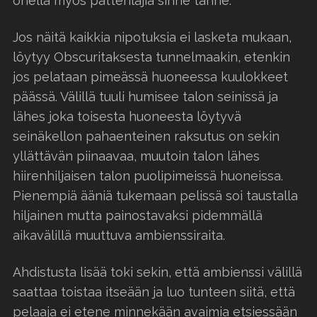
ohella myös patteriläjiä sinne tänne.
Jos näitä kaikkia nipotuksia ei lasketa mukaan,
löytyy Obscuritaksesta tunnelmaakin, etenkin
jos pelataan pimeässä huoneessa kuulokkeet
päässä. Välillä tuuli humisee talon seinissä ja
lähes joka toisesta huoneesta löytyvä
seinäkellon pahaenteinen raksutus on sekin
yllättävän piinaavaa, muutoin talon lähes
hiirenhiljaisen talon puolipimeissä huoneissa.
Pienempiä ääniä tukemaan pelissä soi taustalla
hiljainen mutta painostavaksi pidemmällä
aikavälillä muuttuva ambienssiraita.
Ahdistusta lisää toki sekin, että ambienssi välillä
saattaa toistaa itseään ja luo tunteen siitä, että
pelaaja ei etene minnekään avaimia etsiessään