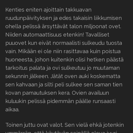
Kenties eniten ajoittain takkuavan
ruudunpäivityksen ja edes takaisin liikkumisen
ohella pelissä ärsyttävät talon miljoonat ovet.
Niiden automaattisuus etenkin! Tavalliset
puuovet kun eivät normaalisti sulkeudu tuosta
vain. Mikään ei ole niin rasittavaa kuin poistua
huoneesta, johon kuitenkin olisi hetken päästä
tarkoitus palata ja ovi sulkeutuu jo muutaman
sekunnin jälkeen. Jätät oven auki koskematta
sen kahvaan ja silti peli sulkee sen saman tien
kovan pamautuksen kera. Ovien availuun
kuluukin pelissä pidemmän päälle runsaasti
aikaa.
Toinen juttu ovat valot. Sen vielä ehkä jotenkin