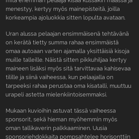
mitä enemmän pelaaja kisaa kussakin maassa ja
menestyy, kertyy myös mainepisteitä, joilla
korkeampia ajoluokkia sitten lopulta avataan.
Uran alussa pelaajan ensimmäisenä tehtävänä
on kerätä tietty summa rahaa ensimmäistä
omaa autoaan varten ajamalla yksittäisiä kisoja
muille talleille. Näistä sitten pikkuhiljaa kertyy
maineen lisäksi myös sitä tarvittavaa kahisevaa
tilille ja siinä vaiheessa, kun pelaajalla on
tarpeeksi rahaa perustaa oma kisatalli, muuttuu
urapeli astetta mielenkiintoisemmaksi.
Mukaan kuvioihin astuvat tässä vaiheessa
sponsorit, sekä hieman myöhemmin myös
oman tallikaverin palkkaaminen. Uusia
sponsoriehdokkaita pompsahtelee horisonttiin