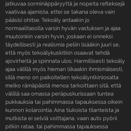
jatkuvaa sorminäppäryyttä ja nopeita refleksejä
vaativaa ajamista, ettei se takana oleva vain
pääsisi ohitse. Tekoäly antaakin jo
normaalitasolla varsin hyvän vastuksen ja ajaa
muutoinkin varsin hyvin, joskaan ei onneksi
täydellisesti ja realismia peliin lisääkin juuri se,
että myös tekoälykuskitkin osaavat tehdä
ajovirheitä ja spinnata ulos. Harmillisesti tekoäly
ajaa välillä myös hieman liikaakin ihmismäisesti,
sillä meno on paikoitellen tekoälyn(kin)osalta
melko rämäpäistä menoa tarkoittaen sitä, että
välillä saa omassa peräpuskurissaan tuntea
pukkauksia tai pahimmassa tapauksessa oikein
kunnon kolarointia. Aina tiukoista tilanteista ja
mutkista ei selviä voittajana, vaan auto pyörii
pitkin rataa, tai pahimmassa tapauksessa