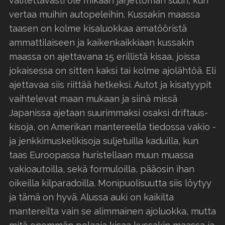
valitettavasti ole mikään järjettömän suuri, kun
vertaa muihin autopeleihin. Kussakin maassa
taasen on kolme kisaluokkaa amatööristä
ammattilaiseen ja kaikenkaikkiaan kussakin
maassa on ajettavana 15 erillistä kisaa, joissa
jokaisessa on sitten kaksi tai kolme ajolähtöä. Eli
ajettavaa siis riittää hetkeksi. Autot ja kisatyypit
vaihtelevat maan mukaan ja siinä missä
Japanissa ajetaan suurimmaksi osaksi driftaus-
kisoja, on Amerikan mantereella tiedossa vakio -
ja jenkkimuskelikisoja suljetuilla kaduilla, kun
taas Euroopassa huristellaan muun muassa
vakioautoilla, sekä formuloilla, pääosin ihan
oikeilla kilparadoilla. Monipuolisuutta siis löytyy
ja tämä on hyvä. Alussa auki on kaikilta
mantereilta vain se alimmainen ajoluokka, mutta