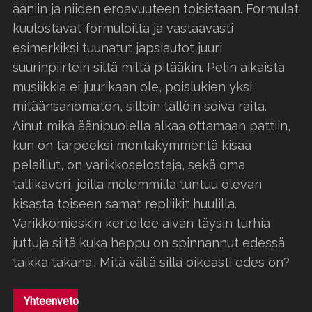
ääniin ja niiden eroavuuteen toisistaan. Formulat
kuulostavat formuloilta ja vastaavasti
esimerkiksi tuunatut japsiautot juuri
suurinpiirtein siltä miltä pitääkin. Pelin aikaista
musiikkia ei juurikaan ole, poislukien yksi
mitäänsanomaton, silloin tällöin soiva raita.
Ainut mikä äänipuolella alkaa ottamaan pattiin,
kun on tarpeeksi montakymmentä kisaa
pelaillut, on varikkoselostaja, sekä oma
tallikaveri, joilla molemmilla tuntuu olevan
kisasta toiseen samat repliikit huulilla.
Varikkomieskin kertoilee aivan täysin turhia
juttuja siitä kuka heppu on spinnannut edessä
taikka takana.. Mitä väliä sillä oikeasti edes on?
Yhteenveto