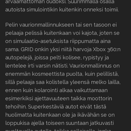
arvaamattoman oudoksi. Suurimmalla osalla
autoista simulointikin kuitenkin onneksi toimii.
Pelin vaurionmallinnukseen tai sen tasoon ei
pelaaja pelissä kuitenkaan voi kajota, joten se
on simulaatio-asetuksista riippumatta aina
sama. GRID onkin yksi niitä harvoja Xbox 360:n
autopelejä, joissa pelti kolisee, rypistyy ja
lentelee irti varsin nätisti. Vaurionmallinnus on
enemmän kosmeettista puolta, kuin pelillistä,
sillä pelaaja saa kolistella yleensä melko lailla,
ennen kuin kolarointi alkaa vaikuttamaan
esimerkiksi ajettavuuteen taikka moottorin
tehoihin. Superkestäviä autot eivät tästä
huolimatta kuitenkaan ole ja ikävähän se on
loppukisa ajella toiseen suuntaan jatkuvasti