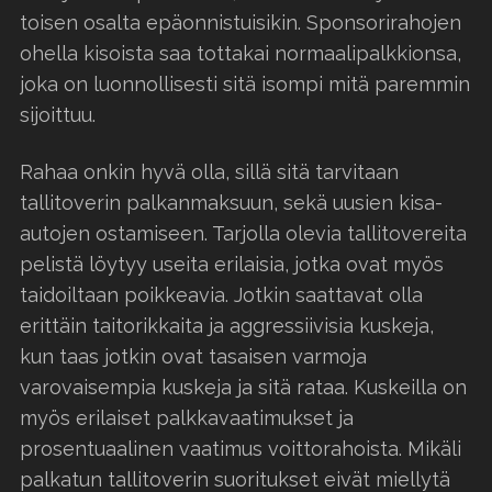
toisen osalta epäonnistuisikin. Sponsorirahojen
ohella kisoista saa tottakai normaalipalkkionsa,
joka on luonnollisesti sitä isompi mitä paremmin
sijoittuu.
Rahaa onkin hyvä olla, sillä sitä tarvitaan
tallitoverin palkanmaksuun, sekä uusien kisa-
autojen ostamiseen. Tarjolla olevia tallitovereita
pelistä löytyy useita erilaisia, jotka ovat myös
taidoiltaan poikkeavia. Jotkin saattavat olla
erittäin taitorikkaita ja aggressiivisia kuskeja,
kun taas jotkin ovat tasaisen varmoja
varovaisempia kuskeja ja sitä rataa. Kuskeilla on
myös erilaiset palkkavaatimukset ja
prosentuaalinen vaatimus voittorahoista. Mikäli
palkatun tallitoverin suoritukset eivät miellytä