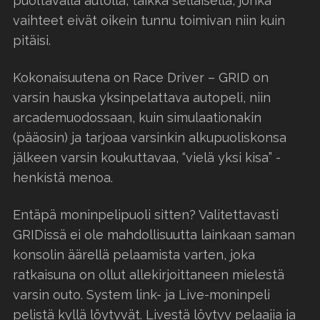
puoltavalla autolla, taikka sellaisella, jonka
vaihteet eivät oikein tunnu toimivan niin kuin
pitäisi.
Kokonaisuutena on Race Driver – GRID on
varsin hauska yksinpelattava autopeli, niin
arcademuodossaan, kuin simulaationakin
(pääosin) ja tarjoaa varsinkin alkupuoliskonsa
jälkeen varsin koukuttavaa, “vielä yksi kisa” -
henkistä menoa.
Entäpä moninpelipuoli sitten? Valitettavasti
GRIDissä ei ole mahdollisuutta lainkaan saman
konsolin äärellä pelaamista varten, joka
ratkaisuna on ollut allekirjoittaneen mielestä
varsin outo. System link- ja Live-moninpeli
pelistä kyllä löytyvät. Livestä löytyy pelaajia ja