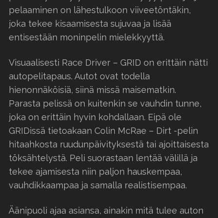
pelaaminen on lähestulkoon viiveetöntäkin,
joka tekee kisaamisesta sujuvaa ja lisää
entisestään moninpelin mielekkyyttä.
Visuaalisesti Race Driver – GRID on erittäin nätti
autopelitapaus. Autot ovat todella
hienonnäköisiä, siinä missä maisematkin.
Parasta pelissä on kuitenkin se vauhdin tunne,
joka on erittäin hyvin kohdallaan. Eipä ole
GRIDissä tietoakaan Colin McRae – Dirt -pelin
hitaahkosta ruudunpäivityksestä tai ajoittaisesta
töksähtelystä. Peli suorastaan lentää välillä ja
tekee ajamisesta niin paljon hauskempaa,
vauhdikkaampaa ja samalla realistisempaa.
Äänipuoli ajaa asiansa, ainakin mitä tulee auton