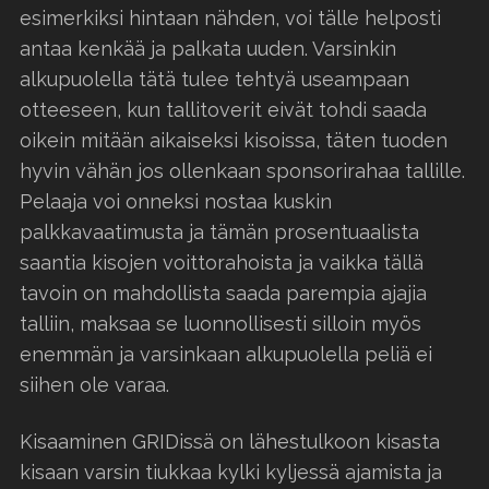
esimerkiksi hintaan nähden, voi tälle helposti
antaa kenkää ja palkata uuden. Varsinkin
alkupuolella tätä tulee tehtyä useampaan
otteeseen, kun tallitoverit eivät tohdi saada
oikein mitään aikaiseksi kisoissa, täten tuoden
hyvin vähän jos ollenkaan sponsorirahaa tallille.
Pelaaja voi onneksi nostaa kuskin
palkkavaatimusta ja tämän prosentuaalista
saantia kisojen voittorahoista ja vaikka tällä
tavoin on mahdollista saada parempia ajajia
talliin, maksaa se luonnollisesti silloin myös
enemmän ja varsinkaan alkupuolella peliä ei
siihen ole varaa.
Kisaaminen GRIDissä on lähestulkoon kisasta
kisaan varsin tiukkaa kylki kyljessä ajamista ja