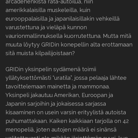
arcadehenkistä rata-autoilua, niin
amerikkalaisilla muskeleilla, kuin
eurooppalaisilla ja japanilaisillakin vehkeillä
varustettuna ja vieläpä kunnon
vaurionmallinnuksella kuorrutettuna. Mutta mitä
muuta löytyy GRIDin konepellin alta erottamaan
sitä muista kilpailijoistaan?
GRIDin yksinpelin sydämenä toimii
yllätyksettömästi “uratila”, jossa pelaaja lähtee
tavoittelemaan mainetta ja mammonaa.
Yksinpeli jakautuu Amerikan, Euroopan ja
Japanin sarjoihin ja jokaisessa sarjassa
kisaaminen on usein varsin erityylistä autoista
puhumattakaan. Kaiken kaikkiaan tarjolla on 42
menopeliä, joten autojen määrä ei sinänsä