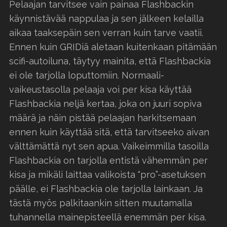
Pelaajan tarvitsee vain painaa Flashbackin
käynnistävää nappulaa ja sen jälkeen kelailla
aikaa taaksepäin sen verran kuin tarve vaatii.
Ennen kuin GRIDiä aletaan kuitenkaan pitämään
scifi-autoiluna, täytyy mainita, että Flashbackia
ei ole tarjolla loputtomiin. Normaali-
vaikeustasolla pelaaja voi per kisa käyttää
Flashbackia neljä kertaa, joka on juuri sopiva
määrä ja näin pistää pelaajan harkitsemaan
ennen kuin käyttää sitä, että tarvitseeko aivan
välttämättä nyt sen apua. Vaikeimmilla tasoilla
Flashbackia on tarjolla entistä vähemmän per
kisa ja mikäli laittaa valikoista “pro”-asetuksen
päälle, ei Flashbackia ole tarjolla lainkaan. Ja
tästä myös palkitaankin sitten muutamalla
tuhannella mainepisteellä enemmän per kisa.