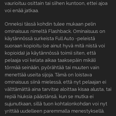
vaurioituu osittain tai siihen kuntoon, ettei ajoa
voi enää jatkaa.
Onneksi tässä kohdin tulee mukaan pelin
ominaisuus nimeltä Flashback. Ominaisuus on
käytännössä surkeista Full Auto -peleistä
suoraan kopioitu (se ainut hyvä mitä niistä voi
kopioida) ja käytännössä toimii siten, että
pelaaja voi kelata aikaa taaksepäin mikäli
törmää seinään, pyörähtää tai muuten vain
menettää useita sijoja. Tämä on loistava
ominaisuus siinä mielessä, että nyt pelaajan ei
välttämättä aina tarvitse aloittaa kisaa alusta, tai
repiä hiuksia päästänsä, kun se mutka ei
sujunutkaan, sillä tuon kohtalonkohdan voi nyt
yrittää uudelleen paremmalla menestyksellä.