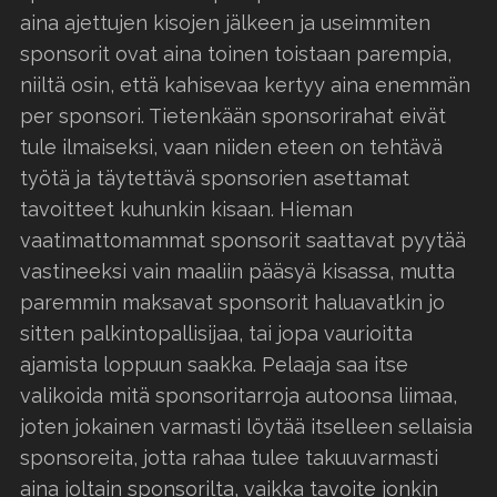
aina ajettujen kisojen jälkeen ja useimmiten
sponsorit ovat aina toinen toistaan parempia,
niiltä osin, että kahisevaa kertyy aina enemmän
per sponsori. Tietenkään sponsorirahat eivät
tule ilmaiseksi, vaan niiden eteen on tehtävä
työtä ja täytettävä sponsorien asettamat
tavoitteet kuhunkin kisaan. Hieman
vaatimattomammat sponsorit saattavat pyytää
vastineeksi vain maaliin pääsyä kisassa, mutta
paremmin maksavat sponsorit haluavatkin jo
sitten palkintopallisijaa, tai jopa vaurioitta
ajamista loppuun saakka. Pelaaja saa itse
valikoida mitä sponsoritarroja autoonsa liimaa,
joten jokainen varmasti löytää itselleen sellaisia
sponsoreita, jotta rahaa tulee takuuvarmasti
aina joltain sponsorilta, vaikka tavoite jonkin