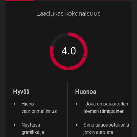
Laadukas kokonaisuus
Hyvää
Huonoa
Hieno
..Joka on paikoitellen
vaurionmallinnus
hieman rämäpäinen
Näyttävä
Simulaatioasetuksilla
grafiikka ja
jotkin autoista