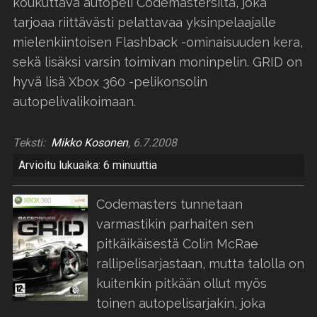
koukuttava autopeli Codemastersilta, joka
tarjoaa riittävästi pelattavaa yksinpelaajalle
mielenkiintoisen Flashback -ominaisuuden kera,
sekä lisäksi varsin toimivan moninpelin. GRID on
hyvä lisä Xbox 360 -pelikonsolin
autopelivalikoimaan.
Teksti:
Mikko Kosonen
, 6.7.2008
Arvioitu lukuaika: 6 minuuttia
Codemasters tunnetaan
varmastikin parhaiten sen
pitkäikäisestä Colin McRae
rallipelisarjastaan, mutta talolla on
kuitenkin pitkään ollut myös
toinen autopelisarjakin, joka