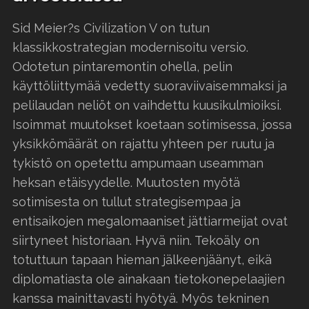
Sid Meier?s Civilization V on tutun
klassikkostrategian modernisoitu versio.
Odotetun pintaremontin ohella, pelin
käyttöliittymää vedetty suoraviivaisemmaksi ja
pelilaudan neliöt on vaihdettu kuusikulmioiksi.
Isoimmat muutokset koetaan sotimisessa, jossa
yksikkömäärät on rajattu yhteen per ruutu ja
tykistö on opetettu ampumaan useamman
heksan etäisyydelle. Muutosten myötä
sotimisesta on tullut strategisempaa ja
entisaikojen megalomaaniset jättiarmeijat ovat
siirtyneet historiaan. Hyvä niin. Tekoäly on
totuttuun tapaan hieman jälkeenjäänyt, eikä
diplomatiasta ole ainakaan tietokonepelaajien
kanssa mainittavasti hyötyä. Myös tekninen