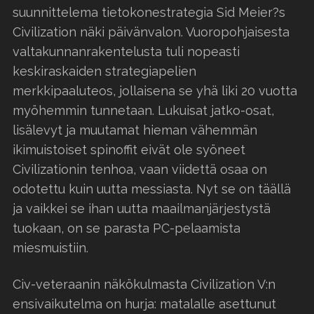
suunnittelema tietokonestrategia Sid Meier?s
Civilization näki päivänvalon. Vuoropohjaisesta
valtakunnanrakentelusta tuli nopeasti
keskiraskaiden strategiapelien
merkkipaaluteos, jollaisena se yhä liki 20 vuotta
myöhemmin tunnetaan. Lukuisat jatko-osat,
lisälevyt ja muutamat hieman vähemmän
ikimuistoiset spinoffit eivät ole syöneet
Civilizationin tenhoa, vaan viidettä osaa on
odotettu kuin uutta messiasta. Nyt se on täällä
ja vaikkei se ihan uutta maailmanjärjestystä
tuokaan, on se parasta PC-pelaamista
miesmuistiin.
Civ-veteraanin näkökulmasta Civilization V:n
ensivaikutelma on hurja: matalalle asettunut