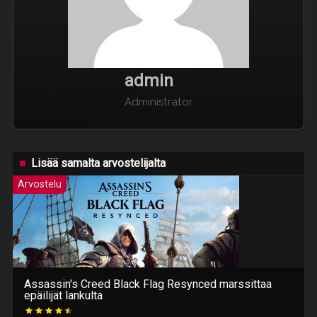
admin
Administrator
Lisää samalta arvostelijalta
Arvostelu
Assassin's Creed Black Flag Resynced marssittaa
epäilijät lankulta