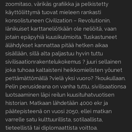
zoomitaso, värikäs grafiikka ja pelkistetty
käyttöliittymä tuovat mieleen rankasti
konsolistuneen Civilization – Revolutionin.
Iänikuiset karttaneliötkään ole neliöitä, vaan
jotain epäpyhiä kuusikulmioita. Tuskastuneet
älähdykset kannattaa pitää hetken aikaa
sisällään, sillä alta paljastuu hyvin tuttu
sivilisaationrakentelukokemus ? juuri sellainen
joka tuhoaa kaltaisteni heikkomielisten yöunet
pettämättömällä ?vielä yksi vuoro? ?koukullaan.
Pelin perusideana on vanha tuttu, sivilisaationsa
luotsaaminen läpi reilun kuusituhatvuotisen
historian. Matkaan lähdetään 4000 ekr ja
päätepisteenä on vuosi 2050, ellei matkan
varrelle satu kulttuurillista, sotilaallista,
tieteellistä tai diplomaattista voittoa.