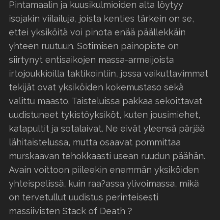
Pintamaalin ja kuusikulmioiden alta löytyy
isojakin viilailuja, joista kenties tärkein on se,
ettei yksiköitä voi pinota enää päällekkäin
yhteen ruutuun. Sotimisen painopiste on
siirtynyt entisaikojen massa-armeijoista
irtojoukkioilla taktikointiin, jossa vaikuttavimmat
tekijät ovat yksiköiden kokemustaso sekä
valittu maasto. Taisteluissa pakkaa sekoittavat
uudistuneet tykistöyksiköt, kuten jousimiehet,
katapultit ja sotalaivat. Ne eivät yleensä pärjää
lähitaistelussa, mutta osaavat pommittaa
murskaavan tehokkaasti usean ruudun päähän.
Avain voittoon piileekin enemmän yksiköiden
yhteispelissä, kuin raa?assa ylivoimassa, mikä
on tervetullut uudistus perinteisesti
massiivisten Stack of Death ?