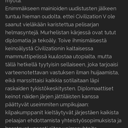
myötä.
Enimmäkseen mainioiden uudistusten jälkeen
tuntuu hieman oudolta, ettei Civilization V ole
saanut vieläkään karistettua pelisarjan
helmasyntejä. Murhelistan kärjessä ovat tutut
diplomatia ja tekoäly. Toive ihmismäisestä
keinoälystä Civilizationin kaltaisessa
mammuttipelissä kuulostaa utopialta, mutta
tällä hetkellä tyytyisin sellaiseen, joka tarjoaisi
varteenotettavan vastuksen ilman huijaamista,
eikä marssittaisi kaikkia sotilaitaan läpi
raskaiden tykistökeskitysten. Diplomaattiset
keinot näiden järjen jättiläisten kanssa
päättyvät useimmiten umpikujaan:
kilpakumppanit kieltäytyvät järjestäen kaikista
pelaajan ehdottamista yhteistyösopimuksista ja