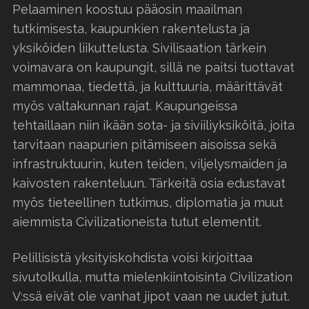
Pelaaminen koostuu pääosin maailman
tutkimisesta, kaupunkien rakentelusta ja
yksiköiden liikuttelusta. Sivilisaation tärkein
voimavara on kaupungit, sillä ne paitsi tuottavat
mammonaa, tiedettä, ja kulttuuria, määrittävät
myös valtakunnan rajat. Kaupungeissa
tehtaillaan niin ikään sota- ja siviiliyksiköitä, joita
tarvitaan naapurien pitämiseen aisoissa sekä
infrastruktuurin, kuten teiden, viljelysmaiden ja
kaivosten rakenteluun. Tärkeitä osia edustavat
myös tieteellinen tutkimus, diplomatia ja muut
aiemmista Civilizationeista tutut elementit.
Pelillisistä yksityiskohdista voisi kirjoittaa
sivutolkulla, mutta mielenkiintoisinta Civilization
V:ssä eivät ole vanhat jipot vaan ne uudet jutut.