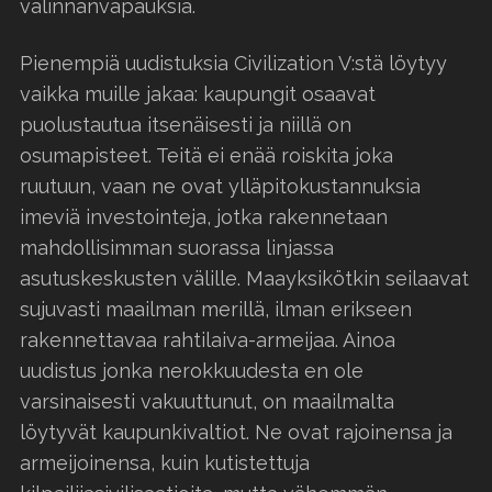
valinnanvapauksia.
Pienempiä uudistuksia Civilization V:stä löytyy
vaikka muille jakaa: kaupungit osaavat
puolustautua itsenäisesti ja niillä on
osumapisteet. Teitä ei enää roiskita joka
ruutuun, vaan ne ovat ylläpitokustannuksia
imeviä investointeja, jotka rakennetaan
mahdollisimman suorassa linjassa
asutuskeskusten välille. Maayksikötkin seilaavat
sujuvasti maailman merillä, ilman erikseen
rakennettavaa rahtilaiva-armeijaa. Ainoa
uudistus jonka nerokkuudesta en ole
varsinaisesti vakuuttunut, on maailmalta
löytyvät kaupunkivaltiot. Ne ovat rajoinensa ja
armeijoinensa, kuin kutistettuja