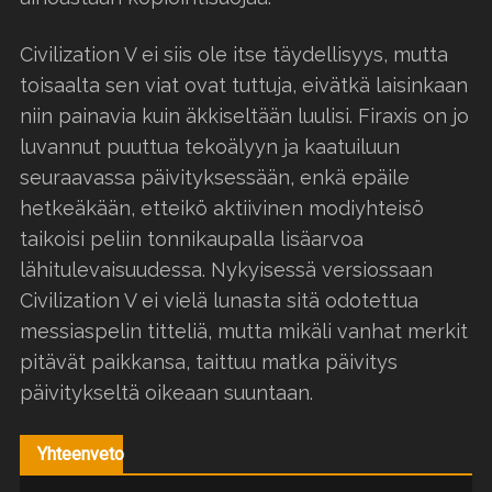
Civilization V ei siis ole itse täydellisyys, mutta
toisaalta sen viat ovat tuttuja, eivätkä laisinkaan
niin painavia kuin äkkiseltään luulisi. Firaxis on jo
luvannut puuttua tekoälyyn ja kaatuiluun
seuraavassa päivityksessään, enkä epäile
hetkeäkään, etteikö aktiivinen modiyhteisö
taikoisi peliin tonnikaupalla lisäarvoa
lähitulevaisuudessa. Nykyisessä versiossaan
Civilization V ei vielä lunasta sitä odotettua
messiaspelin titteliä, mutta mikäli vanhat merkit
pitävät paikkansa, taittuu matka päivitys
päivitykseltä oikeaan suuntaan.
Yhteenveto