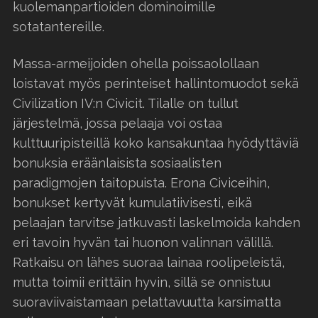
kuolemanpartioiden dominoimille
sotatantereille.
Massa-armeijoiden ohella poissaolollaan
loistavat myös perinteiset hallintomuodot sekä
Civilization IV:n Civicit. Tilalle on tullut
järjestelmä, jossa pelaaja voi ostaa
kulttuuripisteillä koko kansakuntaa hyödyttäviä
bonuksia eräänlaisista sosiaalisten
paradigmojen taitopuista. Erona Civiceihin,
bonukset kertyvät kumulatiivisesti, eikä
pelaajan tarvitse jatkuvasti laskelmoida kahden
eri tavoin hyvän tai huonon valinnan välillä.
Ratkaisu on lähes suoraa lainaa roolipeleistä,
mutta toimii erittäin hyvin, sillä se onnistuu
suoraviivaistamaan pelattavuutta karsimatta