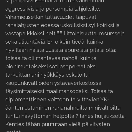
kilpailijasivilisaatioita, mutta vähemmän
aggressiivisia ja persompia lahjuksille.
Vihamielisetkin tuttavuudet taipuvat
rahalahjusten edessä uskollisiksi sylikoiriksi ja
vastapalkkioksi heltiää liittolaisuutta, resursseja
sekä alitehtäviä. En oikein tiedä, kuinka
hyvillään näistä uusista apureista pitäisi olla;
toisaalta oli mahtavaa nähdä, kuinka
pienimuotoiseksi sotilasoperaatioksi
tarkoittamani hyökkäys eskaloitui
kaupunkivaltioiden ystäväverkostossa
täysimittaiseksi maailmansodaksi. Toisaalta
diplomaattiseen voittoon tarvittavien YK-
äänten ostaminen rahanahneilta minivaltioilta
tuntui hävyttömän helpolta ? lähes huijaukselta.
Kenties tähän puututaan vielä päivitysten