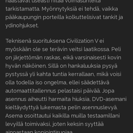
haastavat useasti riitaa voimasuhteita
tarkistamatta. Myönnytyksiä ei tehdä, vaikka
pääkaupungin porteilla kolkuttelisivat tankit ja
ydinohjukset.
Teknisenä suorituksena Civilization V ei
myöskään ole se terävin veitsi laatikossa. Peli
on järjettömän raskas, eikä varsinaisesti kovin
hyvän näköinen. Sillä on hankaluuksia pysyä
pystyssä yli kahta tuntia kerrallaan, mikä voisi
olla todella iso ongelma, ellei säädettävä
automaattitallennus pelastaisi päivää. Jopa
asennus aiheutti harmaita hiuksia, DVD-asemani
kieltäydyttyä lukemasta pelin asennuslevyä.
Asema osoittautui kaikilla muilla testaamillani
levyillä toimivaksi, joten keksin syyttää
ainoastaan kopiointisuojaa.