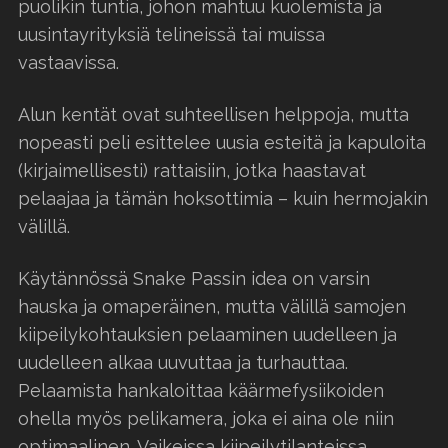
puolikin tuntia, johon mahtuu kuolemista ja
uusintayrityksiä telineissä tai muissa
vastaavissa.
Alun kentät ovat suhteellisen helppoja, mutta
nopeasti peli esittelee uusia esteitä ja kapuloita
(kirjaimellisesti) rattaisiin, jotka haastavat
pelaajaa ja tämän hoksottimia – kuin hermojakin
välillä.
Käytännössä Snake Passin idea on varsin
hauska ja omaperäinen, mutta välillä samojen
kiipeilykohtauksien pelaaminen uudelleen ja
uudelleen alkaa uuvuttaa ja turhauttaa.
Pelaamista hankaloittaa käärmefysiikoiden
ohella myös pelikamera, joka ei aina ole niin
optimaalinen. Vaikeissa kiipeilytilanteissa