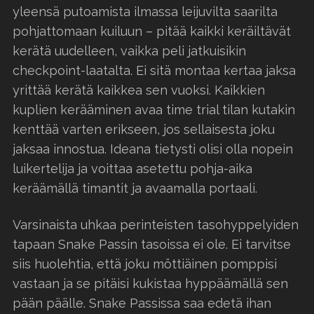
yleensä putoamista ilmassa leijuvilta saarilta
pohjattomaan kuiluun – pitää kaikki keräiltävät
kerätä uudelleen, vaikka peli jatkuisikin
checkpoint-laatalta. Ei sitä montaa kertaa jaksa
yrittää kerätä kaikkea sen vuoksi. Kaikkien
kuplien kerääminen avaa time trial tilan kutakin
kenttää varten erikseen, jos sellaisesta joku
jaksaa innostua. Ideana tietysti olisi olla nopein
luikertelija ja voittaa asetettu pohja-aika
keräämällä timantit ja avaamalla portaali.
Varsinaista uhkaa perinteisten tasohyppelyiden
tapaan Snake Passin tasoissa ei ole. Ei tarvitse
siis huolehtia, että joku möttiäinen pomppisi
vastaan ja se pitäisi kukistaa hyppäämällä sen
pään päälle. Snake Passissa saa edetä ihan