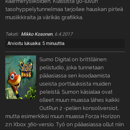
käärmefysiikoiden. Klassista 90-luvun
tasohyppelytunnelmaa tarjoilee hauskan pirteä
musiikkiraita ja värikäs grafiikka.
Teksti:
Mikko Kosonen
, 6.4.2017
Arvioitu lukuaika: 5 minuuttia
Sumo Digital on brittiläinen
pelistudio, joka tunnetaan
pääasiassa sen koodaamista
useista porttauksista muiden
peleistä. Sumon käsialaa ovat
olleet muun muassa lähes kaikki
OutRun 2 -pelien konsoliversiot,
mutta esimerkiksi muun muassa Forza Horizon
2:n Xbox 360-versio. Työ on pääasiassa ollut niin