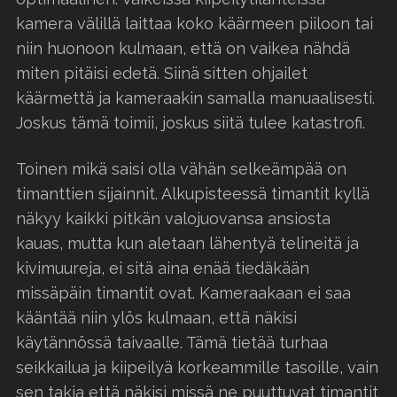
kamera välillä laittaa koko käärmeen piiloon tai
niin huonoon kulmaan, että on vaikea nähdä
miten pitäisi edetä. Siinä sitten ohjailet
käärmettä ja kameraakin samalla manuaalisesti.
Joskus tämä toimii, joskus siitä tulee katastrofi.
Toinen mikä saisi olla vähän selkeämpää on
timanttien sijainnit. Alkupisteessä timantit kyllä
näkyy kaikki pitkän valojuovansa ansiosta
kauas, mutta kun aletaan lähentyä telineitä ja
kivimuureja, ei sitä aina enää tiedäkään
missäpäin timantit ovat. Kameraakaan ei saa
kääntää niin ylös kulmaan, että näkisi
käytännössä taivaalle. Tämä tietää turhaa
seikkailua ja kiipeilyä korkeammille tasoille, vain
sen takia että näkisi missä ne puuttuvat timantit