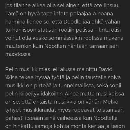
jos tilanne alkaa olla sellainen, että ote lipsuu.
Tämä on hyvä tapa infota pelaajaa. Ainoana
harmina lienee se, että Doodle jää ehkä vähän
turhan isoon statistin rooliin pelissä – lintu olisi
voinut olla keskeisemmässäkin roolissa mukana
muutenkin kuin Noodlen häntään tarraamisen
muodossa.
Pelin musiikkimies, eli alussa mainittu David
Wise tekee hyvää työtä ja pelin taustalla soiva
musiikki on pirteää ja tunnelmallista, sekä sopii
pelin kiipeilyviidakoihin. Ainoa mutta musiikeissa
on se, että erilaista musiikkia on vähän. Melko
lyhyet musiikkiraidat myös rupeavat toistamaan
pahasti itseään siinä vaiheessa kun Noodlella
on hinkattu samoja kohtia monta kertaa ja tason