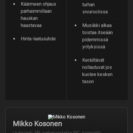
Käärmeen ohjaus
turhan
parhaimmillaan
sivuroolissa
hauskan
haastavaa
Musiikki alkaa
toistaa itseään
Hinta-laatusuhde
pidemmissä
yrityksissä
Keräiltävät
nollautuvat jos
kuolee kesken
tason
Mikko Kosonen
Uutisointi, PR, peliarvostelija (PC, konsolit)