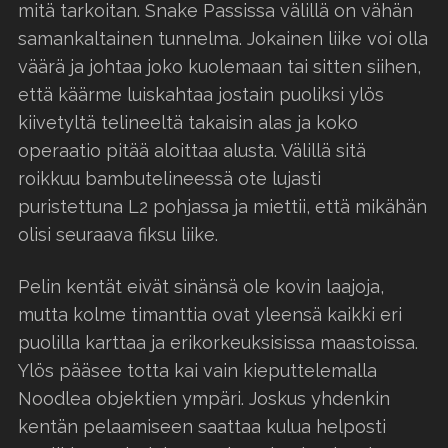
mitä tarkoitan. Snake Passissa välillä on vähän
samankaltainen tunnelma. Jokainen liike voi olla
väärä ja johtaa joko kuolemaan tai sitten siihen,
että käärme luiskahtaa jostain puoliksi ylös
kiivetyltä telineeltä takaisin alas ja koko
operaatio pitää aloittaa alusta. Välillä sitä
roikkuu bambutelineessä ote lujasti
puristettuna L2 pohjassa ja miettii, että mikähän
olisi seuraava fiksu liike.
Pelin kentät eivät sinänsä ole kovin laajoja,
mutta kolme timanttia ovat yleensä kaikki eri
puolilla karttaa ja erikorkeuksisissa maastoissa.
Ylös pääsee totta kai vain kieputtelemalla
Noodlea objektien ympäri. Joskus yhdenkin
kentän pelaamiseen saattaa kulua helposti