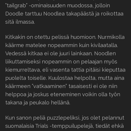
”tailgrab” -ominaisuuden muodossa, jolloin
Doodle tarttuu Noodlea takapäästä ja roikottaa
sitä ilmassa.
Kitkakin on otettu pelissä huomioon. Nurmikolla
käärme matelee nopeammin kuin kivilaatalla.
Vedessä kitkaa ei ole juuri lainkaan. Noodlen
liikuttamiseksi nopeammin on pelaajan myös
kiemurreltava, eli vasenta tattia pitäisi kieputtaa
puolelta toiselle. Kuulostaa helpolta, mutta aina
käärmeen ”vatkaaminen” tasaisesti ei ole niin
helppoa ja joskus eteneminen voikin olla työn
takana ja peukalo hellänä.
Kun sanon peliä puzzlepeliksi, jos olet pelannut
suomalaisia Trials -temppuilupelejä, tiedät ehkä