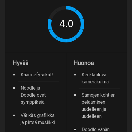
Hyvää
Huonoa
Käärmefysiikat!
Kenkkuileva
kamerakulma
Noodle ja
Doodle ovat
Samojen kohtien
symppiksiä
pelaaminen
uudelleen ja
Värikäs grafiikka
uudelleen
ja pirteä musiikki
Doodle vähän