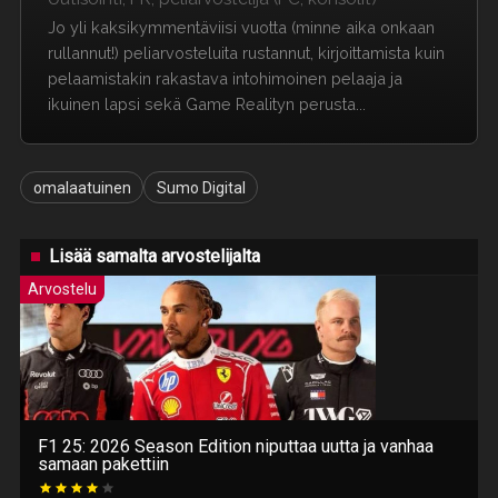
Jo yli kaksikymmentäviisi vuotta (minne aika onkaan
rullannut!) peliarvosteluita rustannut, kirjoittamista kuin
pelaamistakin rakastava intohimoinen pelaaja ja
ikuinen lapsi sekä Game Realityn perusta...
omalaatuinen
Sumo Digital
Lisää samalta arvostelijalta
Arvostelu
F1 25: 2026 Season Edition niputtaa uutta ja vanhaa
samaan pakettiin