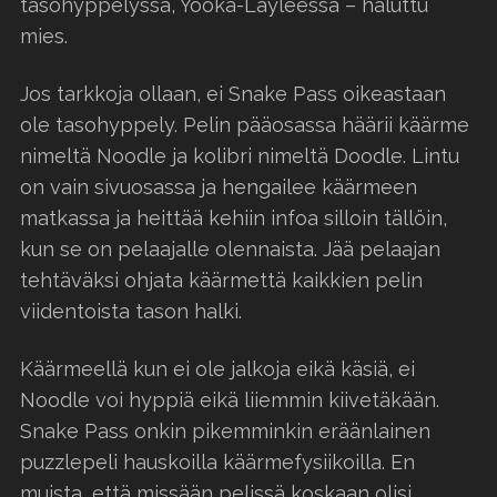
tasohyppelyssä, Yooka-Layleessa – haluttu
mies.
Jos tarkkoja ollaan, ei Snake Pass oikeastaan
ole tasohyppely. Pelin pääosassa häärii käärme
nimeltä Noodle ja kolibri nimeltä Doodle. Lintu
on vain sivuosassa ja hengailee käärmeen
matkassa ja heittää kehiin infoa silloin tällöin,
kun se on pelaajalle olennaista. Jää pelaajan
tehtäväksi ohjata käärmettä kaikkien pelin
viidentoista tason halki.
Käärmeellä kun ei ole jalkoja eikä käsiä, ei
Noodle voi hyppiä eikä liiemmin kiivetäkään.
Snake Pass onkin pikemminkin eräänlainen
puzzlepeli hauskoilla käärmefysiikoilla. En
muista, että missään pelissä koskaan olisi