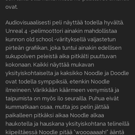
ovat.
Audiovisuaalisesti peli näyttää todella hyvältä.
Unreal 4 -pelimoottori ainakin mahdollistaa
kunnon old school -värityksellä valjastetun
pirteän grafiikan, joka tuntui ainakin edellisen
sukupolven peleistä aika pitkälti puuttuvan
kokonaan. Kaikki näyttää mukavan
yksityiskohtaiselta ja kaksikko Noodle ja Doodle
ovat todella symppiksiä, etenkin Noodle
ilmeineen. Värikkään käärmeen venymistä ja
taipumista on myös ilo seurailla. Puhua eivät
kummatkaan osaa, mutta jos pelin jättää
paikalleen pitkäksi aikaa Noodle alkaa
haukotella ja hauskana yksityiskohtana telineillä
kiipeiltäessä Noodle pitää ”woooaaaah!” ääntä