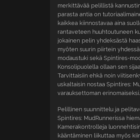
merkittävää pelillistä kannustin
parasta antia on tutoriaalimai
kaikkea kiinnostavaa aina suo
rantaveteen huuhtoutuneen ku
jokainen pelin yhdeksästä haa
myöten suurin piirtein yhdessä i
modaustuki sekä Spintires-mod
Konsolipuolella ollaan sen sijaan
Tarvittaisiin ehkä noin viitise
uskaltaisin nostaa Spintires: 
varauksettoman erinomaiseksi.
Pelillinen suunnittelu ja pelit
Spintires: MudRunnerissa hiema
Kamerakontrolleja luonnehtisin 
kääntäminen liikuttaa myös kii