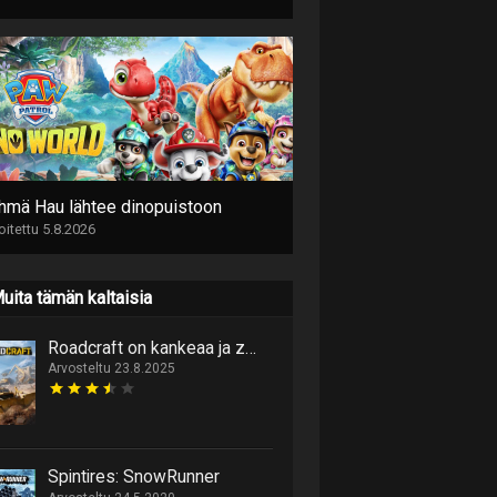
hmä Hau lähtee dinopuistoon
joitettu 5.8.2026
uita tämän kaltaisia
Roadcraft on kankeaa ja zenimäisen rentoa teidenrakennusta
Arvosteltu 23.8.2025
Spintires: SnowRunner