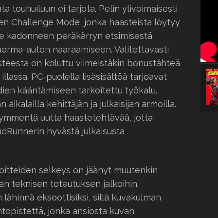
ta touhuiluun ei tarjota. Pelin ylivoimaisesti
nen Challenge Mode, jonka haasteista löytyy
lle kadonneen peräkärryn etsimisestä
orma-auton naaraamiseen. Valitettavasti
steesta on koluttu viimeistäkin bonustähteä
llassa. PC-puolella lisäsisältöä tarjoavat
ien kääntämiseen tarkoitettu työkalu.
 aikalailla kehittäjän ja julkaisijan armoilla.
nkymmentä uutta haastetehtävää, jotta
MudRunnerin hyvästä julkaisusta
avoitteiden selkeys on jäänyt muutenkin
n teknisen toteutuksen jalkoihin.
lähinnä eksoottisiksi, sillä kuvakulman
ntopistettä, jonka ansiosta kuvan