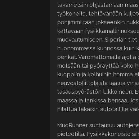
takametsiin ohjastamaan maast
työkoneita, tehtävänään kuljete
pohjimmiltaan jokseenkin nukka
kattavaan fysiikkamallinnukse
muovautumiseen. Siperian tiet 
huonommassa kunnossa kuin ki
penkat. Varomattomalla ajolla
metsään tai pyöräyttää koko hö
kuoppiin ja kolhuihin homma ei
neuvostoliittolaista laatua vi
tasauspyörästön lukkoineen. 
maassa ja tankissa bensaa. Jos
hilattua takaisin autotallille 
MudRunner suhtautuu autojensa
pieteetillä. Fysiikkakoneisto si