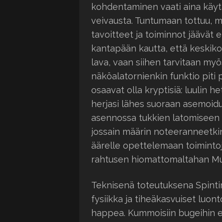
kohdentaminen vaati aina käy
veivausta. Tuntumaan tottuu, m
tavoitteet ja toiminnot jäävät e
kantapään kautta, että keskiko
lava, vaan siihen tarvitaan my
näköalatornienkin funktio piti 
osaavat olla kryptisiä: luulin 
herjasi lähes suoraan asemoidu
asennossa tukkien latomiseen – p
jossain määrin noteeranneetkin
äärelle opettelemaan toimintoj
rahtusen hiomattomaltahan Mud
Teknisenä toteutuksena Spinti
fysiikka ja tiheäkasvuiset luo
happea. Kummoisiin bugeihin 