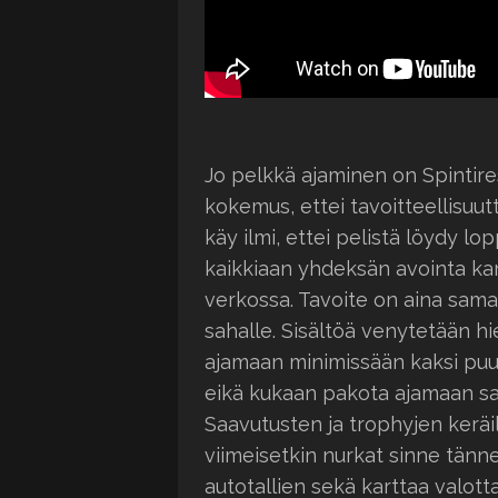
Jo pelkkä ajaminen on Spintire
kokemus, ettei tavoitteellisuu
käy ilmi, ettei pelistä löydy lop
kaikkiaan yhdeksän avointa kart
verkossa. Tavoite on aina sam
sahalle. Sisältöä venytetään h
ajamaan minimissään kaksi puu
eikä kukaan pakota ajamaan sam
Saavutusten ja trophyjen keräi
viimeisetkin nurkat sinne tänn
autotallien sekä karttaa valott