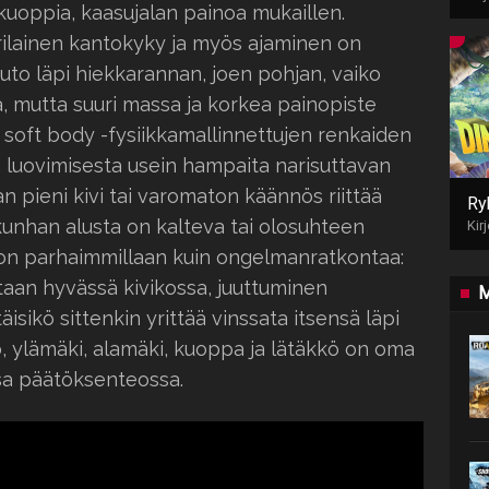
kuoppia, kaasujalan painoa mukaillen.
erilainen kantokyky ja myös ajaminen on
 auto läpi hiekkarannan, joen pohjan, vaiko
öä, mutta suuri massa ja korkea painopiste
soft body -fysiikkamallinnettujen renkaiden
a luovimisesta usein hampaita narisuttavan
n pieni kivi tai varomaton käännös riittää
Ry
nhan alusta on kalteva tai olosuhteen
Kir
a on parhaimmillaan kuin ongelmanratkontaa:
taan hyvässä kivikossa, juuttuminen
M
ikö sittenkin yrittää vinssata itsensä läpi
 ylämäki, alamäki, kuoppa ja lätäkkö on oma
sa päätöksenteossa.