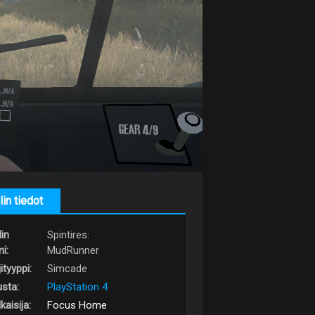
lin tiedot
lin
Spintires:
i:
MudRunner
ityyppi:
Simcade
usta:
PlayStation 4
kaisija:
Focus Home