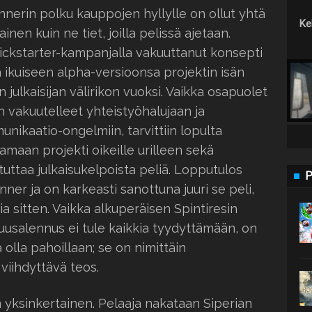
nnerin polku kauppojen hyllylle on ollut yhtä
Keh
nen kuin ne tiet, joilla pelissä ajetaan.
ckstarter-kampanjalla vakuuttanut konsepti
 ikuiseen alpha-versioonsa projektin isän
 julkaisijan välirikon vuoksi. Vaikka osapuolet
n vakuutelleet yhteistyöhalujaan ja
ikaatio-ongelmiin, tarvittiin lopulta
tamaan projekti oikeille urilleen sekä
uttaa julkaisukelpoista peliä. Lopputulos
P
er ja on karkeasti sanottuna juuri se peli,
sia sitten. Vaikka alkuperäisen Spintiresin
isuusalennus ei tule kaikkia tyydyttämään, on
olla pahoillaan; se on nimittäin
viihdyttävä teos.
 yksinkertainen. Pelaaja nakataan Siperian