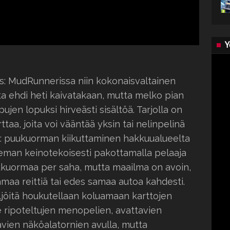
Y
s: MudRunnerissa niin kokonaisvaltainen
tta ehdi heti kaivatakaan, mutta melko pian
pujen lopuksi hirveästi sisältöä. Tarjolla on
taa, joita voi vääntää yksin tai nelinpelinä
a: puukuorman kiikuttaminen hakkuualueelta
ieman keinotekoisesti pakottamalla pelaaja
kuormaa per saha, mutta maailma on avoin,
aa reittiä tai edes samaa autoa kahdesti.
ljöitä houkutellaan koluamaan karttojen
e ripoteltujen menopelien, avattavien
avien näköalatornien avulla, mutta