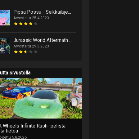
Pipsa Possu - Seikkailujen Maailma
Arvosteltu 25.4.2023
Jurassic World Aftermath Collection
Arvosteltu 29.3.2023
utta sivustolla
t Wheels Infinite Rush -pelistä
ta tietoa
joitettu 5.8.2026