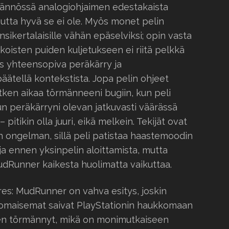
tännössä analogiohjaimen edestakaista
utta hyvä se ei ole. Myös monet pelin
nsikertalaisille vähän epäselviksi; opin vasta
koisten puiden kuljetukseen ei riitä pelkkä
ös yhteensopiva peräkärry ja
päätellä kontekstista. Jopa pelin ohjeet
hetken aikaa törmänneeni bugiin, kun peli
n peräkärryni olevan jatkuvasti väärässä
itikin olla juuri, eikä melkein. Tekijät ovat
 ongelman, sillä peli patistaa haastemoodin
a ennen yksinpelin aloittamista, mutta
Runner kaikesta huolimatta vaikuttaa.
res: MudRunner on vahva esitys, joskin
ntomaisemat saivat PlayStationin haukkomaan
en törmännyt, mikä on monimutkaiseen