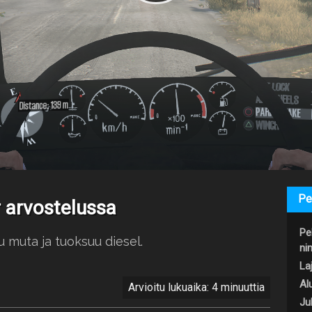
Pe
 arvostelussa
Pe
u muta ja tuoksuu diesel.
nim
Laj
Al
Arvioitu lukuaika: 4 minuuttia
Jul