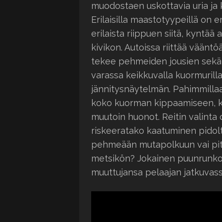
muodostaen uskottavia uria ja 
Erilaisilla maastotyypeillä on 
erilaista riippuen siitä, kyntää
kivikon. Autoissa riittää väänt
tekee pehmeiden jousien sekä 
varassa keikkuvalla kuormurill
jännitysnäytelmän. Pahimmillaa
koko kuorman kippaamiseen, ku
muutoin huonot. Reitin valint
riskeeratako kaatuminen pidol
pehmeään mutapolkuun vai pitäis
metsikön? Jokainen puunrunko,
muuttujansa pelaajan jatkuvas