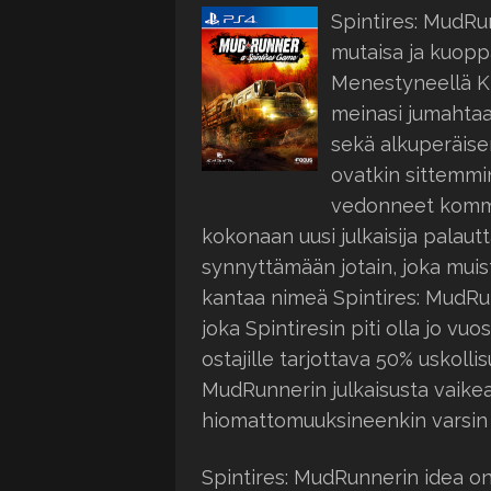
Spintires: MudRu
mutaisa ja kuoppai
Menestyneellä Ki
meinasi jumahtaa
sekä alkuperäisen
ovatkin sittemmi
vedonneet kommun
kokonaan uusi julkaisija palaut
synnyttämään jotain, joka muist
kantaa nimeä Spintires: MudRunn
joka Spintiresin piti olla jo vuo
ostajille tarjottava 50% uskoll
MudRunnerin julkaisusta vaikea 
hiomattomuuksineenkin varsin 
Spintires: MudRunnerin idea on