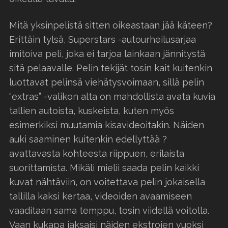
Mitä yksinpelistä sitten oikeastaan jää käteen?
Erittäin tylsä, Superstars -autourheilusarjaa
imitoiva peli, joka ei tarjoa lainkaan jännitystä
sitä pelaavalle. Pelin tekijät tosin kait kuitenkin
luottavat pelinsä viehätysvoimaan, sillä pelin
“extras” -valikon alta on mahdollista avata kuvia
tallien autoista, kuskeista, kuten myös
esimerkiksi muutamia kisavideoitakin. Näiden
auki saaminen kuitenkin edellyttää ?
avattavasta kohteesta riippuen, erilaista
suorittamista. Mikäli mielii saada pelin kaikki
kuvat nähtäviin, on voitettava pelin jokaisella
tallilla kaksi kertaa, videoiden avaamiseen
vaaditaan sama temppu, tosin viidellä voitolla.
Vaan kukapa jaksaisi näiden ekstrojen vuoksi