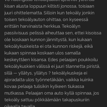
kisan alusta loppuun kiltisti jonossa, toisiaan
juuri ohittelematta. Silloin kun tekoäly jonkin
toisen tekoälyauton ohittaa, on kyseessä
erittäin harvinaista herkkua. Tekoälyn
passiivisuus pelissä aiheuttaa sen, ettei kisoissa
ole koskaan kunnon jännitystä, kun kukaan
tekoälykuskeista ei ota kunnon riskejä, eikä
kukaan spinnaa koskaan ulos samalla
keskeyttäen kisansa. Edes pelaajan poukkoilu
tekoälykuskien välissä ei juuri tilannetta piristä,
sillä — yllätys, yllätys ? tekoälykuskeja ei
ajoradalta ulos työnnetäkään, vaikka kuinka
kovaa pelaaja tulisikin kylkeen tiukassa
mutkassa. Pelaajan oma auto kyllä spinnaa, jos
tekoäly sattuu pökkäämään takapuskuriin
oikealla tavalla.