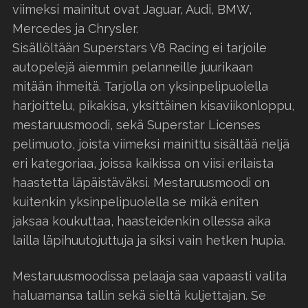
viimeksi mainitut ovat Jaguar, Audi, BMW,
Mercedes ja Chrysler.
Sisällöltään Superstars V8 Racing ei tarjoile
autopelejä aiemmin pelanneille juurikaan
mitään ihmeitä. Tarjolla on yksinpelipuolella
harjoittelu, pikakisa, yksittäinen kisaviikonloppu,
mestaruusmoodi, sekä Superstar Licenses
pelimuoto, joista viimeksi mainittu sisältää neljä
eri kategoriaa, joissa kaikissa on viisi erilaista
haastetta läpäistäväksi. Mestaruusmoodi on
kuitenkin yksinpelipuolella se mikä eniten
jaksaa koukuttaa, haasteidenkin ollessa aika
lailla läpihuutojuttuja ja siksi vain hetken hupia.
Mestaruusmoodissa pelaaja saa vapaasti valita
haluamansa tallin sekä sieltä kuljettajan. Se