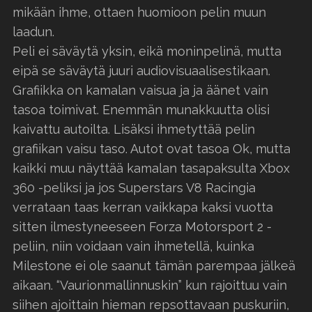
mikään ihme, ottaen huomioon pelin muun
laadun.
Peli ei säväytä yksin, eikä moninpelinä, mutta
eipä se säväytä juuri audiovisuaalisestikaan.
Grafiikka on kamalan vaisua ja ja äänet vain
tasoa toimivat. Enemmän munakkuutta olisi
kaivattu autoilta. Lisäksi ihmetyttää pelin
grafiikan vaisu taso. Autot ovat tasoa Ok, mutta
kaikki muu näyttää kamalan tasapaksulta Xbox
360 -peliksi ja jos Superstars V8 Racingia
verrataan taas kerran vaikkapa kaksi vuotta
sitten ilmestyneeseen Forza Motorsport 2 -
peliin, niin voidaan vain ihmetellä, kuinka
Milestone ei ole saanut tämän parempaa jälkeä
aikaan. “Vaurionmallinnuskin” kun rajoittuu vain
siihen ajoittain hieman repsottavaan puskuriin,