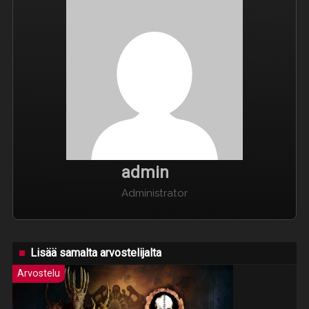
admin
Administrator
Lisää samalta arvostelijalta
Arvostelu