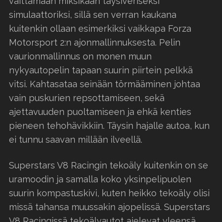
väittämään miksikään täysiveriseksi
simulaattoriksi, sillä sen verran kaukana
kuitenkin ollaan esimerkiksi vaikkapa Forza
Motorsport 2:n ajonmallinnuksesta. Pelin
vaurionmallinnus on monen muun
nykyautopelin tapaan suurin piirtein pelkkä
vitsi. Kahtasataa seinään törmääminen johtaa
vain puskurien repsottamiseen, sekä
ajettavuuden puoltamiseen ja ehkä kenties
pieneen tehohävikkiin. Täysin hajalle autoa, kun
ei tunnu saavan millään ilveellä.
Superstars V8 Racingin tekoäly kuitenkin on se
uramoodin ja samalla koko yksinpelipuolen
suurin kompastuskivi, kuten heikko tekoäly olisi
missä tahansa muussakin ajopelissä. Superstars
V8 Racingissä tekoälyautot ajelevat yleensä