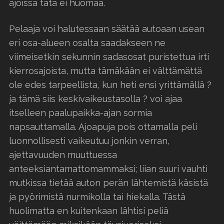
ajoissa tätä ei huomaa.
Pelaaja voi halutessaan säätää autoaan usean
eri osa-alueen osalta saadakseen ne
viimeisetkin sekunnin sadasosat puristettua irti
kierrosajoista, mutta tämäkään ei välttämättä
ole edes tarpeellista, kun heti ensi yrittämällä ?
ja tämä siis keskivaikeustasolla ? voi ajaa
itselleen paalupaikka-ajan sormia
napsauttamalla. Ajoapuja pois ottamalla peli
luonnollisesti vaikeutuu jonkin verran,
ajettavuuden muuttuessa
anteeksiantamattomammaksi; liian suuri vauhti
mutkissa tietää auton perän lähtemistä käsistä
ja pyörimistä nurmikolla tai hiekalla. Tästä
huolimatta en kuitenkaan lähtisi peliä