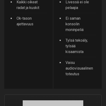
Kaikki oikeat
Livessä ei ole
radat ja kuskit
pelaajia
Ok-tason
Ei saman
ajettavuus
konsolin
moninpeliä
Tylsä tekoäly,
tylsää
kisaamista
Vaisu
audiovisuaalinen
toteutus