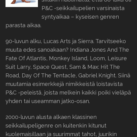
P&C -seikkailupelien varsinaista
syntyaikaa – kyseisen genren
parasta aikaa.
90-luvun alku, Lucas Arts ja Sierra. Tarvitseeko
muuta edes sanoakaan? Indiana Jones And The
Fate Of Atlantis, Monkey Island, Loom, Leisure
Suit Larry, Space Quest, Sam & Max: Hit The
Road, Day Of The Tentacle, Gabriel Knight. Siinä
muutamia esimerkkejä nimikkeistä loistavista
P&C -peleistä, joista melkein kaikki poiki vieläpä
yhden tai useamman jatko-osan.
2000-luvun alusta alkaen klassinen
seikkailupeligenre on kuitenkin kitunut
kuolemaisillaan ja suurimmat tahot, juurikin