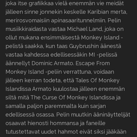
joka itse grafiikkaa vielä enemmän vie meidät
jälleen sinne jonnekin keskelle Karibian merta,
merirosvomaisiin apinasaaritunnelmiin. Pelin
musiikkiraidasta vastaa Michael Land, joka on
ollut mukana ensimmäisestä Monkey Island -
pelistä saakka, kun taas Guybrushin äänestä
vastaa kahdessa edellisessäkin MI -pelissä
äännellyt Dominic Armato. Escape From
Monkey Island -peliin verrattuna, voidaan
jälleen kerran todeta, että Tales Of Monkey
Islandissa Armato kuulostaa jälleen enemmän
siltä mitä The Curse Of Monkey Islandissa ja
samalla paljon paremmalta kuin sarjan
edellisessä osassa. Pelin muutkin ääninäyttelijät
osaavat hienosti hommansa ja faneille
tutustettavat uudet hahmot eivät siksi jääkään