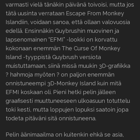
varmasti vielä tänäkin päivänä toivoisi, mutta jos
tätä uusinta verrataan Escape From Monkey
Islandiin, voidaan sanoa, että ollaan valovuosia
edellä. Ensinnäkin Guybrushin muovinen ja
lapsenomainen “EFMI” -lookki on korvattu
kokonaan enemmän The Curse Of Monkey
Island -tyyppistä Guybrush versiota
muistuttamaan, siinä missä muukin 3D-grafiikka
? hahmoja myöten ? on paljon enemmän
onnistuneempi 3D-Monkey Island kuin mitä
EFMI koskaan oli. Pieni hetki pelin jälleen
graafisesti muuttuneeseen ulkoasuun totuttelu
toki kesti, mutta loppujen lopuksi saatoin jopa
todeta pitäväni sitä onnistuneena.
Pelin äänimaailma on kuitenkin ehkä se asia,