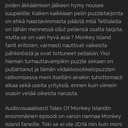
joiden äkkäämisen jälkeen hymy nousee
suupielille. Kaiken kaikkiaan pelin puzzletarjonta
on ehkä haastavimmasta päästä mitä Telltalella
on tähän mennessä ollut peliensä osalta tarjota,
mutta se on vain hyvä asia ? Monkey Island
fanit eritoten, varmasti nauttivat vaikeista
pähkinöistä ja ovat tottuneet sellaisiin. Yksi
hieman turhauttavampikin puzzle sekaan on
pullahtanut ja tämän viidakkosokkelopuzzlen
ratkomisessa meni itselläni ainakin tuhottomasti
aikaa sekä useita yrityksiä, ennen kuin viimein
osasin vetää oikeista naruista.
Audiovisuaalisesti Tales Of Monkey Islandin
ensimmäinen episodi on varsin nannaa Monkey
Island faneille. Toki se ei ole 2D:tä niin kuin moni