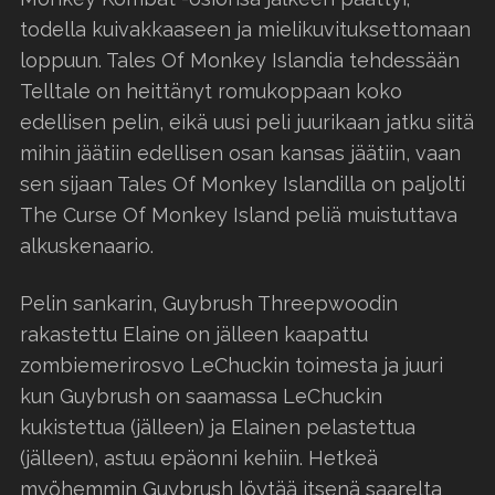
todella kuivakkaaseen ja mielikuvituksettomaan
loppuun. Tales Of Monkey Islandia tehdessään
Telltale on heittänyt romukoppaan koko
edellisen pelin, eikä uusi peli juurikaan jatku siitä
mihin jäätiin edellisen osan kansas jäätiin, vaan
sen sijaan Tales Of Monkey Islandilla on paljolti
The Curse Of Monkey Island peliä muistuttava
alkuskenaario.
Pelin sankarin, Guybrush Threepwoodin
rakastettu Elaine on jälleen kaapattu
zombiemerirosvo LeChuckin toimesta ja juuri
kun Guybrush on saamassa LeChuckin
kukistettua (jälleen) ja Elainen pelastettua
(jälleen), astuu epäonni kehiin. Hetkeä
myöhemmin Guybrush löytää itsenä saarelta