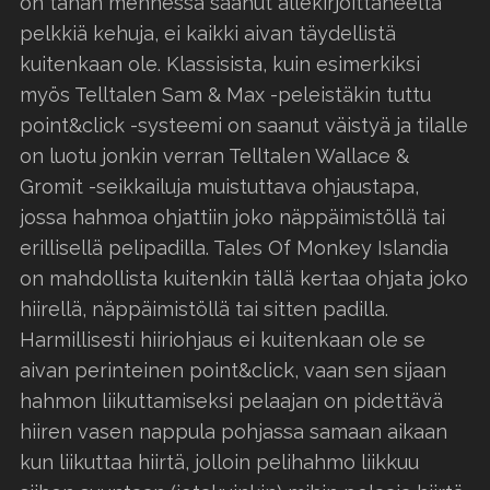
on tähän mennessä saanut allekirjoittaneelta
pelkkiä kehuja, ei kaikki aivan täydellistä
kuitenkaan ole. Klassisista, kuin esimerkiksi
myös Telltalen Sam & Max -peleistäkin tuttu
point&click -systeemi on saanut väistyä ja tilalle
on luotu jonkin verran Telltalen Wallace &
Gromit -seikkailuja muistuttava ohjaustapa,
jossa hahmoa ohjattiin joko näppäimistöllä tai
erillisellä pelipadilla. Tales Of Monkey Islandia
on mahdollista kuitenkin tällä kertaa ohjata joko
hiirellä, näppäimistöllä tai sitten padilla.
Harmillisesti hiiriohjaus ei kuitenkaan ole se
aivan perinteinen point&click, vaan sen sijaan
hahmon liikuttamiseksi pelaajan on pidettävä
hiiren vasen nappula pohjassa samaan aikaan
kun liikuttaa hiirtä, jolloin pelihahmo liikkuu