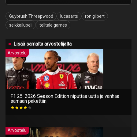
Guybrush Threepwood
lucasarts
ron gilbert
seikkailupeli
telltale games
Lisää samalta arvostelijalta
Arvostelu
F1 25: 2026 Season Edition niputtaa uutta ja vanhaa
samaan pakettiin
Arvostelu