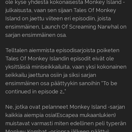
ole kyse yhdestä kokonaisesta Monkey Island -
julkaisusta, vaan sen sijaan Tales Of Monkey
Island on jaettu viiteen eri episodiin, joista
ensimmäinen, Launch Of Screaming Narwhal on
sarjan ensimmäinen osa.
Telltalen aiemmista episodisarjoista poiketen
Tales Of Monkey Islandin episodit eivät ole
yksittäisiä miniseikkailuita, vaan yksi kokonainen
seikkailu jaettuna osiin ja siksi sarjan
ensimmäinen osa päättyykin sanoihin “To be
continued in episode 2…”
Ne, jotka ovat pelanneet Monkey Island -sarjan
kaikkia aiempia osia(Escapea mukaanlukien)
muistavat varmasti miten edellinen peli typerän
Monkey Kombat -osionsa jälkeen päättyi;