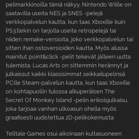
pelimarkkinoilla tämä näkyy. Nintendo Wiille on
saatavilla useita NES ja SNES -pelejä
verkkopalvelun kautta, kun taas Xboxille kuin
PS3:llekin on tarjolla useita retropelejä tai
niiden remake-versioita, joko verkkopalvelun tai
sitten ihan ostoversioiden kautta. Myös alussa
mainitut point&click -pelit tekevät jälleen uutta
tulemista. Lucas Arts on sittemmin herännyt ja
julkaissut kaikki klassisimmat seikkailupelinsä
PC:lle Steam-palvelun kautta, kun taas Xboxille
on kohtapuoliin tulossa alkuperäisen The
Secret Of Monkey Island -pelin erikoisjulkaisu,
joka tarjoaa vanhan ulkoasun ohella myös
graafisesti uudistettua 2D-pelikokemusta.
Telltale Games osui aikoinaan kultasuoneen