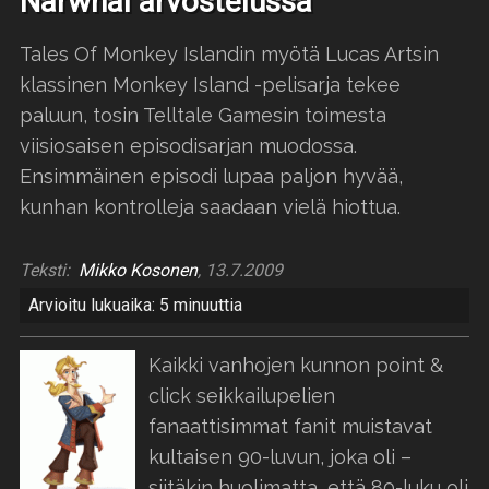
Narwhal arvostelussa
Tales Of Monkey Islandin myötä Lucas Artsin
klassinen Monkey Island -pelisarja tekee
paluun, tosin Telltale Gamesin toimesta
viisiosaisen episodisarjan muodossa.
Ensimmäinen episodi lupaa paljon hyvää,
kunhan kontrolleja saadaan vielä hiottua.
Teksti:
Mikko Kosonen
, 13.7.2009
Arvioitu lukuaika: 5 minuuttia
Kaikki vanhojen kunnon point &
click seikkailupelien
fanaattisimmat fanit muistavat
kultaisen 90-luvun, joka oli –
siitäkin huolimatta, että 80-luku oli