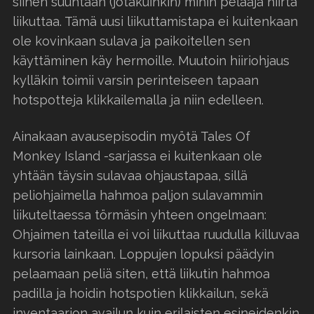
siihen suuntaan (jotakuinkin) mihin pelaaja hiirtä
liikuttaa. Tämä uusi liikuttamistapa ei kuitenkaan
ole kovinkaan sulava ja paikoitellen sen
käyttäminen käy hermoille. Muutoin hiiriohjaus
kylläkin toimii varsin perinteiseen tapaan
hotspotteja klikkailemalla ja niin edelleen.
Ainakaan avausepisodin myötä Tales Of
Monkey Island -sarjassa ei kuitenkaan ole
yhtään täysin sulavaa ohjaustapaa, sillä
peliohjaimella hahmoa paljon sulavammin
liikuteltaessa törmäsin yhteen ongelmaan:
Ohjaimen tateilla ei voi liikuttaa ruudulla killuvaa
kursoria lainkaan. Loppujen lopuksi päädyin
pelaamaan peliä siten, että liikutin hahmoa
padilla ja hoidin hotspotien klikkailun, sekä
inventaarion availun kuin erilaisten esineidenkin