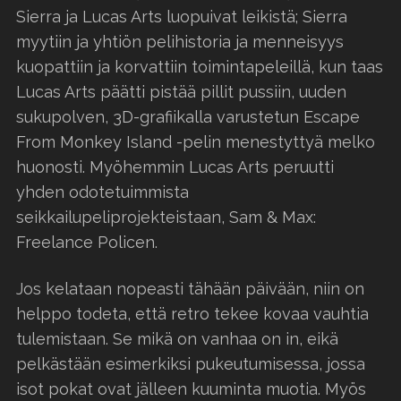
Sierra ja Lucas Arts luopuivat leikistä; Sierra
myytiin ja yhtiön pelihistoria ja menneisyys
kuopattiin ja korvattiin toimintapeleillä, kun taas
Lucas Arts päätti pistää pillit pussiin, uuden
sukupolven, 3D-grafiikalla varustetun Escape
From Monkey Island -pelin menestyttyä melko
huonosti. Myöhemmin Lucas Arts peruutti
yhden odotetuimmista
seikkailupeliprojekteistaan, Sam & Max:
Freelance Policen.
Jos kelataan nopeasti tähään päivään, niin on
helppo todeta, että retro tekee kovaa vauhtia
tulemistaan. Se mikä on vanhaa on in, eikä
pelkästään esimerkiksi pukeutumisessa, jossa
isot pokat ovat jälleen kuuminta muotia. Myös