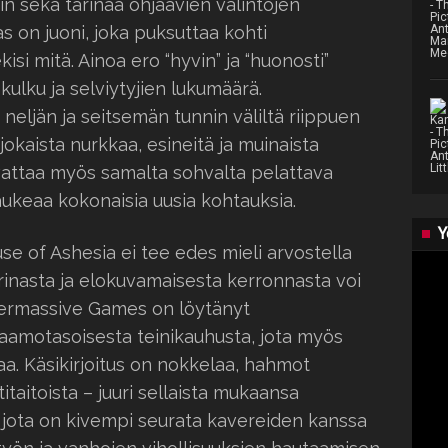
in sekä tarinaa ohjaavien valintojen
 on juoni, joka puksuttaa kohti
si mitä. Ainoa ero “hyvin” ja “huonosti”
 kulku ja selviytyjien lukumäärä.
 neljän ja seitsemän tunnin väliltä riippuen
 jokaista nurkkaa, esineitä ja muinaista
vattaa myös samalta sohvalta pelattava
aukeaa kokonaisia uusia kohtauksia.
Y
se of Ashesia ei tee edes mieli arvostella
arinasta ja elokuvamaisesta kerronnasta voi
permassive Games on löytänyt
amotasoisesta teinikauhusta, jota myös
a. Käsikirjoitus on nokkelaa, hahmot
itaitoista – juuri sellaista mukaansa
jota on kivempi seurata kavereiden kanssa