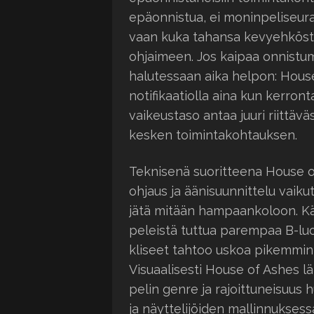
epäonnistua, ei moninpeliseura
vaan kuka tahansa kevyehköstä
ohjaimeen. Jos kaipaa onnistu
halutessaan aika helpon: House
notifikaatiolla aina kun kerront
vaikeustaso antaa juuri riittäv
kesken toimintakohtauksen.
Teknisenä suoritteena House of
ohjaus ja äänisuunnittelu vaiku
jätä mitään hampaankoloon. Kä
peleistä tuttua parempaa B-luo
kliseet tahtoo uskoa pikemmink
Visuaalisesti House of Ashes lä
pelin genre ja rajoittuneisuus 
ja näyttelijöiden mallinnuksess