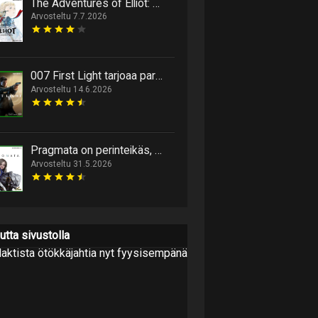
The Adventures of Elliot: The Millennium Tales paketoi 90-luvun ideoita täydelliseksi hyvän mielen toimintaroolipeliksi
Arvosteltu 7.7.2026
007 First Light tarjoaa parasta Bondia sitten Casino Royalen
Arvosteltu 14.6.2026
Pragmata on perinteikäs, mutta kekseliään tunnelmallinen scifitoiminta
Arvosteltu 31.5.2026
utta sivustolla