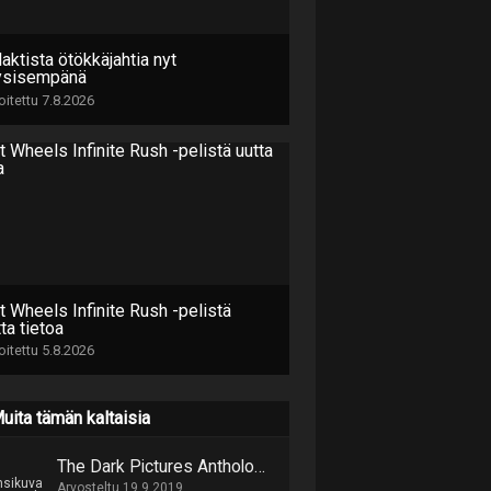
aktista ötökkäjahtia nyt
ysisempänä
joitettu 7.8.2026
t Wheels Infinite Rush -pelistä
ta tietoa
joitettu 5.8.2026
uita tämän kaltaisia
The Dark Pictures Anthology: Man of Medan
Arvosteltu 19.9.2019