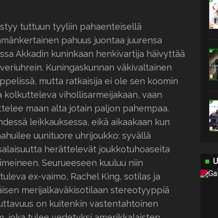
styy tuttuun tyyliin pahaenteisellä
ämänkertainen pahuus juontaa juurensa
sa Akkadin kuninkaan henkivartija häivyttää
 veriuhrein. Kuningaskunnan väkivaltainen
pelissä, mutta ratkaisija ei ole sen koomin
 kolkutteleva vihollisarmeijakaan, vaan
telee maan alta jotain paljon pahempaa.
hdessä leikkauksessa, eikä aikaakaan kun
ahuilee uunituore uhrijoukko: syvällä
alaisuutta herättelevät joukkotuhoaseita
U
tiimeineen. Seurueeseen kuuluu niin
tuleva ex-vaimo, Rachel King, sotilas ja
äisen merijalkaväkisotilaan stereotyyppiä
tuttavuus on kuitenkin vastentahtoinen
m, joka tulee vedetyksi amerikkalaisten