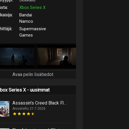
ityyppi:
Seikkailu
usta:
Xbox Series X
kaisija:
Bandai
Namco
ittäjä:
Supermassive
Games
Avaa pelin lisätiedot
box Series X - uusimmat
Assassin's Creed Black Flag Resynced marssittaa epäilijät lankulta
Arvosteltu 21.7.2026