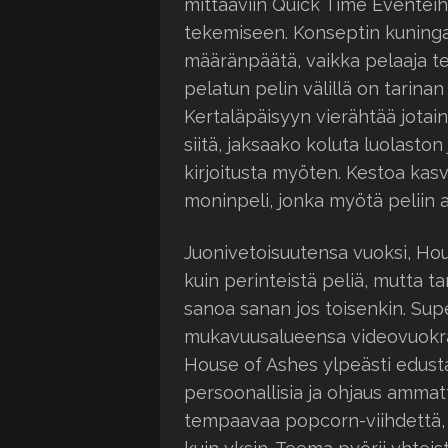
mittaaviin Quick Time Eventeih
tekemiseen. Konseptin kuningas
määränpäätä, vaikka pelaaja teki
pelatun pelin välillä on tarinan
Kertaläpäisyyn vierähtää jotain
siitä, jaksaako koluta luolaston
kirjoitusta myöten. Kestoa kas
moninpeli, jonka myötä peliin 
Juonivetoisuutensa vuoksi, Hou
kuin perinteistä peliä, mutta t
sanoa sanan jos toisenkin. Su
mukavuusalueensa videovuokra
House of Ashes ylpeästi edusta
persoonallisia ja ohjaus ammatt
tempaavaa popcorn-viihdettä, 