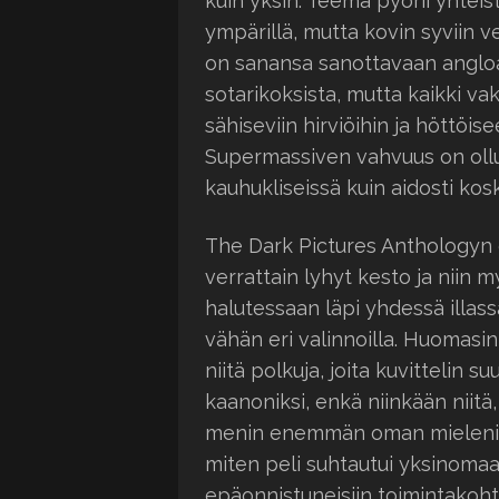
kuin yksin. Teema pyörii yhtei
ympärillä, mutta kovin syviin ve
on sanansa sanottavaan angloa
sotarikoksista, mutta kaikki va
sähiseviin hirviöihin ja höttöi
Supermassiven vahvuus on ollu
kauhukliseissä kuin aidosti kosk
The Dark Pictures Anthologyn 
verrattain lyhyt kesto ja niin 
halutessaan läpi yhdessä illas
vähän eri valinnoilla. Huomas
niitä polkuja, joita kuvittelin s
kaanoniksi, enkä niinkään niitä, 
menin enemmän oman mieleni mu
miten peli suhtautui yksinomaa
epäonnistuneisiin toimintakoht