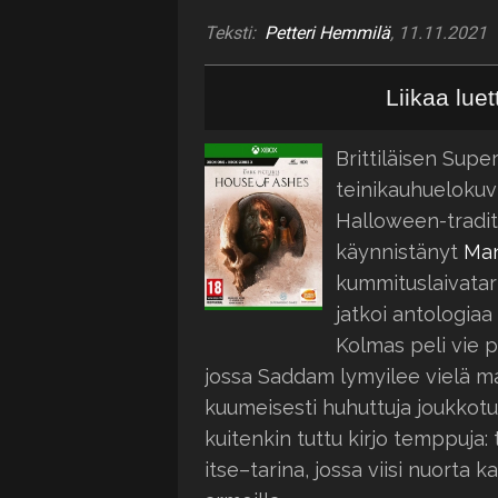
Teksti:
Petteri Hemmilä
, 11.11.2021
Liikaa lue
Brittiläisen Supe
teinikauhuelokuv
Halloween-tradit
käynnistänyt
Man
kummituslaivatar
jatkoi antologiaa
Kolmas peli vie 
jossa Saddam lymyilee vielä m
kuumeisesti huhuttuja joukkotuh
kuitenkin tuttu kirjo temppuja: 
itse–tarina, jossa viisi nuort