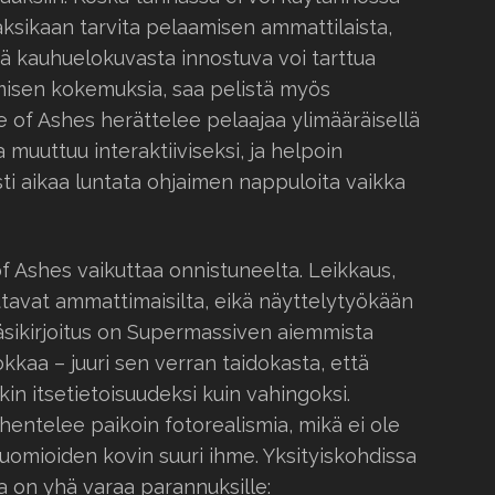
ksikaan tarvita pelaamisen ammattilaista,
 kauhuelokuvasta innostuva voi tarttua
misen kokemuksia, saa pelistä myös
 of Ashes herättelee pelaajaa ylimääräisellä
a muuttuu interaktiiviseksi, ja helpoin
ästi aikaa luntata ohjaimen nappuloita vaikka
 Ashes vaikuttaa onnistuneelta. Leikkaus,
ttavat ammattimaisilta, eikä näyttelytyökään
sikirjoitus on Supermassiven aiemmista
kkaa – juuri sen verran taidokasta, että
in itsetietoisuudeksi kuin vahingoksi.
hentelee paikoin fotorealismia, mikä ei ole
huomioiden kovin suuri ihme. Yksityiskohdissa
a on yhä varaa parannuksille: