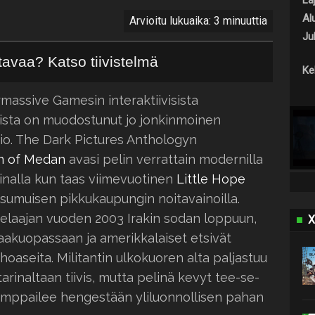
Laj
Al
Arvioitu lukuaika: 3 minuuttia
Jul
ttavaa? Katso tiivistelmä
Keh
rmassive Gamesin interaktiivisista
ista on muodostunut jo jonkinmoinen
io. The Dark Pictures Anthologyn
 of Medan
avasi pelin verrattain modernilla
inalla kun taas viimevuotinen
Little Hope
 sumuisen pikkukaupungin noitavainoilla.
pelaajan vuoden 2003 Irakin sodan loppuun,
X
aakuopassaan ja amerikkalaiset etsivät
oaseita. Militantin ulkokuoren alta paljastuu
tarinaltaan tiivis, mutta pelinä kevyt tee-se-
a kamppailee hengestään yliluonnollisen pahan