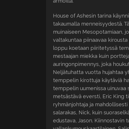
armoilla.
House of Ashesin tarina käynni
takaumalla menneisyydestä. T
muinaiseen Mesopotamiaan, jos
valtakuntaa piinaavaa kirousta
loppu koetaan piiritetyssä temp
mestaajan miekka kuin portteja
auringonpimennys, joka houkut
Neljätuhatta vuotta hujahtaa y
temppelin kirottuja käytäviä ha
temppelin uumenissa uinuvaa s
metsästävä eversti, Eric King 
ryhmänjohtaja ja mahdollisesti 
salarakas, Nick, kuin suoraselk
edustava, Jason. Kiinnostavin 
vallankumouskaartilainen, Sali