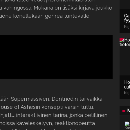
vahingossa. Mukana on lisäksi kirjava joukko
 liene kenellekään genreä tuntevalle
Gal
fy
Kir
Ho
uut
Kir
ään Supermassiven, Dontnodin tai vaikka
House of Ashesin konsepti varsin tuttu.
M
attu interaktiivinen tarina, jonka pelillinen
tahdissa käveleskelyyn, reaktionopeutta