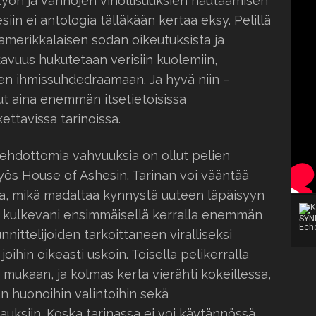
styön ja vanhojen vihollisuuksien hautaamisen
siin ei antologia tälläkään kertaa eksy. Pelillä
merikkalaisen sodan oikeutuksista ja
kavuus hukutetaan verisiin kuolemiin,
seen ihmissuhdedraamaan. Ja hyvä niin –
t aina enemmän itsetietoisissa
ettavissa tarinoissa.
ehdottomia vahvuuksia on ollut pelien
myös House of Ashesin. Tarinan voi vääntää
sa, mikä madaltaa kynnystä uuteen läpäisyyn
in kulkevani ensimmäisellä kerralla enemmän
uunnittelijoiden tarkoittaneen viralliseksi
joihin oikeasti uskoin. Toisella pelikerralla
kaan, ja kolmas kerta vierähti kokeillessa,
n huonoihin valintoihin sekä
auksiin. Koska tarinassa ei voi käytännössä