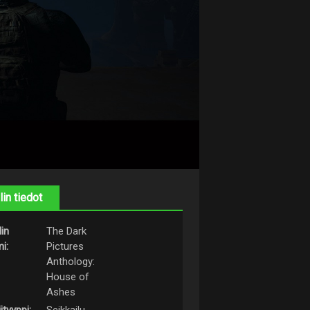
lin tiedot
lin
The Dark
i:
Pictures
Anthology:
House of
Ashes