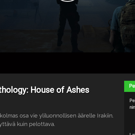
Pe
thology: House of Ashes
Pe
nim
lmas osa vie yliluonnollisen äärelle Irakiin.
tävä kuin pelottava.