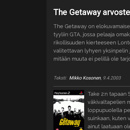
The Getaway arvoste
The Getaway on elokuvamaiseks
tyyliin GTA, jossa pelaaja om
rikollisuuden kierteeseen Lont
valitettavan lyhyen yksinpelin jä
mitään muuta ei pelillä ole tarj
Teksti:
Mikko Kosonen
, 9.4.2003
Take 2:n tapaan 
väkivaltapelien m
loppupuolella pe
suinkaan, kuten 
ainut laatuaan o