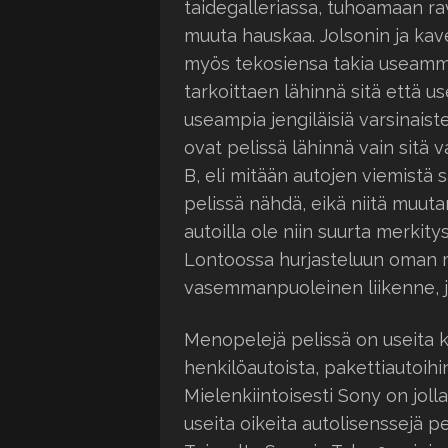
taidegalleriassa, tuhoamaan ra
muuta hauskaa. Jolsonin ja kav
myös tekosiensa takia useamma
tarkoittaen lähinnä sitä että 
useampia jengiläisiä varsinais
ovat pelissä lähinnä vain sitä v
B, eli mitään autojen viemistä
pelissä nähdä, eikä niitä muut
autoilla ole niin suurta merkity
Lontoossa hurjasteluun oman 
vasemmanpuoleinen liikenne, j
Menopelejä pelissä on useita ky
henkilöautoista, pakettiautoihi
Mielenkiintoisesti Sony on jol
useita oikeita autolisenssejä p