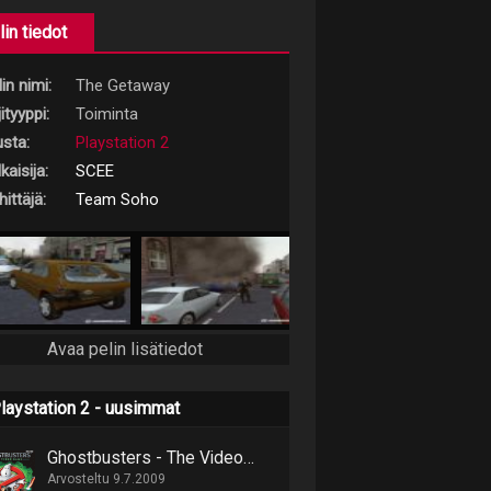
lin tiedot
in nimi:
The Getaway
ityyppi:
Toiminta
usta:
Playstation 2
kaisija:
SCEE
ittäjä:
Team Soho
Avaa pelin lisätiedot
laystation 2 - uusimmat
Ghostbusters - The Videogame
Arvosteltu 9.7.2009