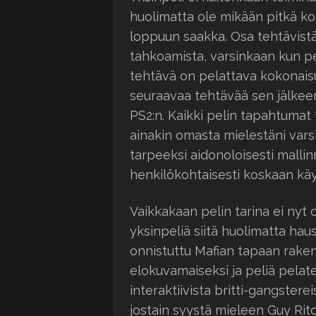
huolimatta ole mikään pitkä ko
loppuun saakka. Osa tehtävist
tahkoamista, varsinkaan kun pe
tehtävä on pelattava kokonaisu
seuraavaa tehtävää sen jälkee
PS2:n. Kaikki pelin tapahtumat
ainakin omasta mielestäni varsi
tarpeeksi aidonoloisesti malli
henkilökohtaisesti koskaan kä
Vaikkakaan pelin tarina ei ny
yksinpeliä siitä huolimatta ha
onnistuttu Mafian tapaan raken
elokuvamaiseksi ja peliä pelates
interaktiivista britti-gangsterei
jostain syystä mieleen Guy Ri