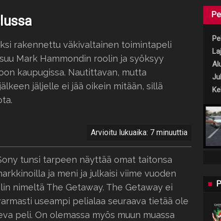
Pe
lussa
Pel
i rakennettu väkivaltainen toimintapeli
Laj
aksuu Mark Hammondin roolin ja syöksyy
Al
oon kaupugissa. Nautittavan, mutta
Jul
lkeen jäljelle ei jää oikein mitään, sillä
Keh
ota.
Arvioitu lukuaika: 7 minuuttia
Sony tunsi tarpeen näyttää omat taitonsa
arkkinoilla ja meni ja julkaisi viime vuoden
P
lin nimeltä The Getaway. The Getaway ei
varmasti useampi pelialaa seuraava tietää ole
leva peli. On olemassa myös muun muassa