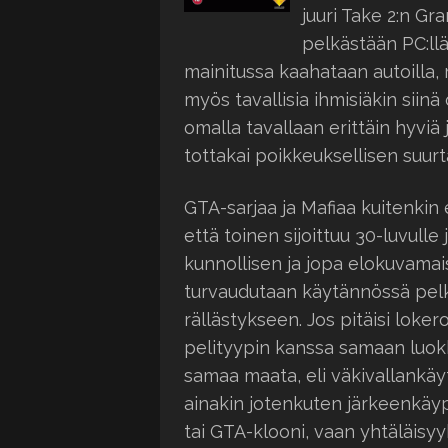
juuri Take 2:n Gra
pelkästään PC:llä
mainitussa kaahataan autoilla, r
myös tavallisia ihmisiäkin siinä
omalla tavallaan erittäin hyviä 
tottakai poikkeuksellisen suurt
GTA-sarjaa ja Mafiaa kuitenkin e
että toinen sijoittuu 30-luvull
kunnollisen ja jopa elokuvamai
turvaudutaan käytännössä pel
rällästykseen. Jos pitäisi lo
pelityypin kanssa samaan luokk
samaa maata, eli väkivallankäyt
ainakin jotenkuten järkeenkäypä
tai GTA-klooni, vaan yhtäläisy