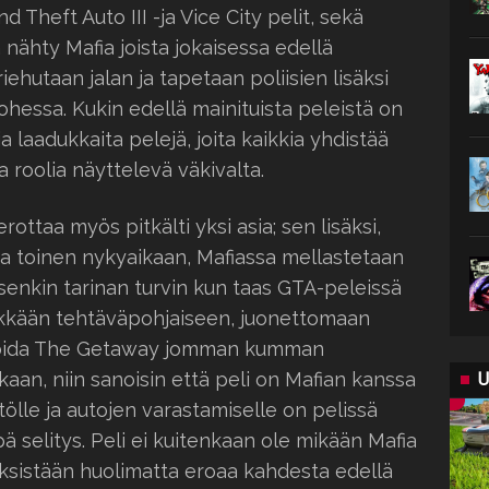
nd Theft Auto III -ja Vice City pelit, sekä
 nähty Mafia joista jokaisessa edellä
iehutaan jalan ja tapetaan poliisien lisäksi
 ohessa. Kukin edellä mainituista peleistä on
ja laadukkaita pelejä, joita kaikkia yhdistää
a roolia näyttelevä väkivalta.
rottaa myös pitkälti yksi asia; sen lisäksi,
e ja toinen nykyaikaan, Mafiassa mellastetaan
senkin tarinan turvin kun taas GTA-peleissä
kkään tehtäväpohjaiseen, juonettomaan
keroida The Getaway jomman kumman
aan, niin sanoisin että peli on Mafian kanssa
U
ölle ja autojen varastamiselle on pelissä
 selitys. Peli ei kuitenkaan ole mikään Mafia
yksistään huolimatta eroaa kahdesta edellä