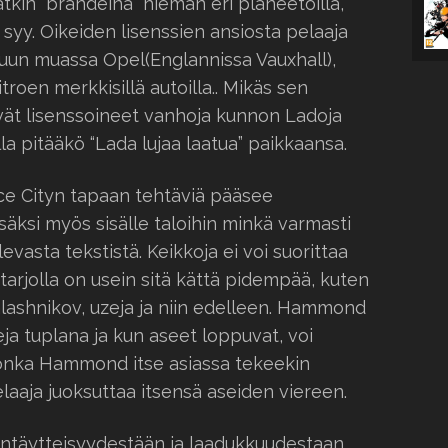
atkin “brändeinä” hieman eri planeetoilla,
n syy. Oikeiden lisenssien ansiosta pelaaja
uun muassa Opel(Englannissa Vauxhall),
troen merkkisillä autoilla.. Mikäs sen
ät lisenssoineet vanhoja kunnon Ladoja
eilla pitääkö “Lada lujaa laatua” paikkaansa.
ice Cityn tapaan tehtäviä pääsee
isäksi myös sisälle taloihin minkä varmasti
levasta tekstistä. Keikkoja ei voi suorittaa
 tarjolla on usein sitä kättä pidempää, kuten
lashnikov, uzeja ja niin edelleen. Hammond
eja tuplana ja kun aseet loppuvat, voi
 jonka Hammond itse asiassa tekeekin
laaja juoksuttaa itsensä aseiden viereen.
nantäytteisyydestään ja laadukkuudestaan