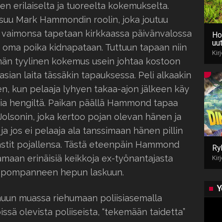
en erilaiselta ja tuoreelta kokemukselta.
uu Mark Hammondin roolin, joka joutuu
vaimonsa tapetaan kirkkaassa päivänvalossa
Ho
uut
la oma poika kidnapataan. Tuttuun tapaan niin
Kir
ämän tyylinen kokemus usein johtaa kostoon
asian laita tässäkin tapauksessa. Peli alkaakin
en, kun pelaaja lyhyen takaa-ajon jälkeen käy
ia hengiltä. Paikan päällä Hammond tapaa
Jolsonin, joka kertoo pojan olevan hänen ja
a jos ei pelaaja ala tanssimaan hänen pillin
västit pojallensa. Tästä eteenpäin Hammond
Ry
amaan erinäisiä keikkoja ex-työnantajasta
Kir
si pompanneen hepun laskuun.
Y
 muun muassa riehumaan poliisiasemalla
issä olevista poliiseista, “tekemään taidetta”