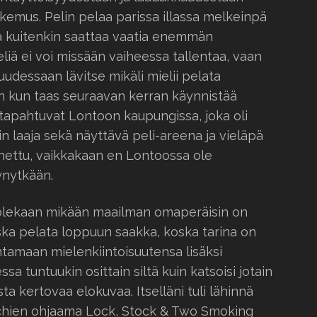
kemus. Pelin pelaa parissa illassa melkeinpä
ä kuitenkin saattaa vaatia enemmän
liä ei voi missään vaiheessa tallentaa, vaan
udessaan lävitse mikäli mielii pelata
n kun taas seuraavan kerran käynnistää
 tapahtuvat Lontoon kaupungissa, joka oli
n laaja sekä näyttävä peli-areena ja vieläpä
nnettu, vaikkakaan en Lontoossa ole
ynytkään.
t olekaan mikään maailman omaperäisin on
uska pelata loppuun saakka, koska tarina on
tamaan mielenkiintoisuutensa lisäksi
sa tuntuukin osittain siltä kuin katsoisi jotain
sta kertovaa elokuvaa. Itselläni tuli lähinnä
tchien ohjaama Lock, Stock & Two Smoking