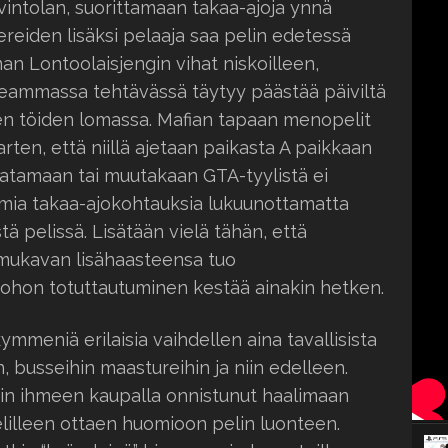
vintolan, suorittamaan takaa-ajoja ynnä
ereiden lisäksi pelaaja saa pelin edetessä
n Lontoolaisjengin vihat niskoilleen,
useammassa tehtävässä täytyy päästää päiviltä
ten töiden lomassa. Mafian tapaan menopelit
arten, että niillä ajetaan paikasta A paikkaan
 satamaan tai muutakaan GTA-tyylistä ei
amia takaa-ajokohtauksia lukuunottamatta
stä pelissä. Lisätään vielä tähän, että
mukavan lisähaasteensa tuo
ohon totuttautuminen kestää ainakin hetken.
mmeniä erilaisia vaihdellen aina tavallisista
n, busseihin maastureihin ja niin edelleen.
lain ihmeen kaupalla onnistunut haalimaan
elilleen ottaen huomioon pelin luonteen.