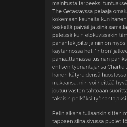
mainitusta tarpeeksi tuntuakse
The Getawayssa pelaaja omaks
kokemaan kauheita kun hänen 
keskellä päivää ja siinä samal
peleissä kuin elokuvissakin t
pahantekijöille ja niin on myös 
käytännössä heti “intron” jälke
pamauttamassa tusinan pahiks
entisen työnantajansa Charlie 
hänen kätyreidensä huostassa j
mukaansa, niin voi heittää hy
joutuu vasten tahtoaan suoritt
takaisin pelkäksi työnantajak
Pelin aikana tullaankin sitten
tappaen siinä sivussa puolet tö