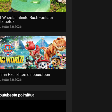
t Wheels Infinite Rush -pelistä
ta tietoa
joitettu 5.8.2026
hmä Hau lähtee dinopuistoon
joitettu 5.8.2026
outubesta poimittua