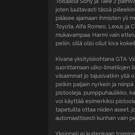
Toisaalta Sony ja Take 2 painiv
joten luultavasti tässä piileeki
pääsee ajamaan ihmisten yli m
Toyota, Alfa Romeo, Lexus ja Ci
mukavampaa. Harmi vain etteiv
peliin, sillä olisi ollut kiva kok
Kivana yksityiskohtana GTA: V
suorittamaan ulko-ilmatilojen l
viisaimmat jo tajusivatkin yllä o
pelkin paljain nyrkein ja niinpä
pistooleja, pumppuhaulikko, ka
voi käyttää esimerkiksi pistool
tapetuilta ottaa niiden aseet,
automaattisesti kunhan vain pe
Yksinpeli ei kuitenkaan toimi