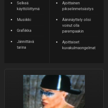
Selkeä
Ajoittainen
käyttöliittymä
pikselinmetsästys
Musiikki
Ääninäyttely olisi
voinut olla
Grafiikka
parempaakin
Jännittävä
Ajoittaiset
tarina
kuvakulmaongelmat