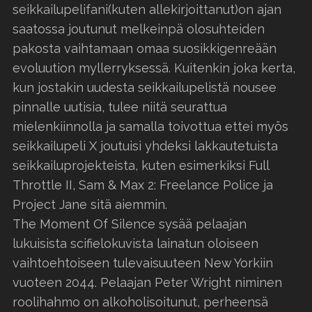
seikkailupelifani(kuten allekirjoittanut)on ajan
saatossa joutunut melkeinpä olosuhteiden
pakosta vaihtamaan omaa suosikkigenreään
evoluution myllerryksessä. Kuitenkin joka kerta,
kun jostakin uudesta seikkailupelistä nousee
pinnalle uutisia, tulee niitä seurattua
mielenkiinnolla ja samalla toivottua ettei myös
seikkailupeli X joutuisi yhdeksi lakkautetuista
seikkailuprojekteista, kuten esimerkiksi Full
Throttle II, Sam & Max 2: Freelance Police ja
Project Jane sitä aiemmin.
The Moment Of Silence sysää pelaajan
lukuisista scifielokuvista lainatun oloiseen
vaihtoehtoiseen tulevaisuuteen New Yorkiin
vuoteen 2044. Pelaajan Peter Wright niminen
roolihahmo on alkoholisoitunut, perheensä