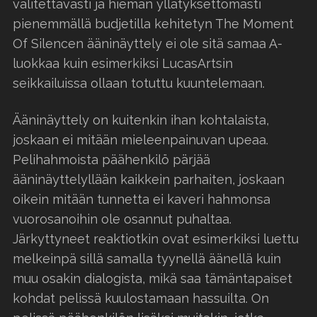
valitettavasti ja hieman yllätyksettömästi
pienemmällä budjetilla kehitetyn The Moment
Of Silencen ääninäyttely ei ole sitä samaa A-
luokkaa kuin esimerkiksi LucasArtsin
seikkailuissa ollaan totuttu kuuntelemaan.
Ääninäyttely on kuitenkin ihan kohtalaista,
joskaan ei mitään mieleenpainuvan upeaa.
Pelihahmoista päähenkilö pärjää
ääninäyttelyllään kaikkein parhaiten, joskaan
oikein mitään tunnetta ei kaveri hahmonsa
vuorosanoihin ole osannut puhaltaa.
Järkyttyneet reaktiotkin ovat esimerkiksi luettu
melkeinpä sillä samalla tyynellä äänellä kuin
muu osakin dialogista, mikä saa tämäntapaiset
kohdat pelissä kuulostamaan hassuilta. On