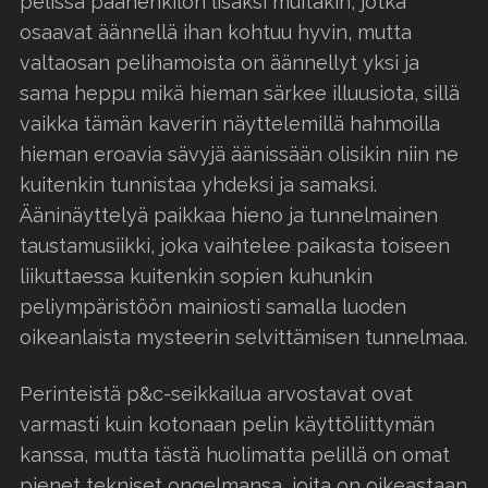
pelissä päähenkilön lisäksi muitakin, jotka
osaavat äännellä ihan kohtuu hyvin, mutta
valtaosan pelihamoista on äännellyt yksi ja
sama heppu mikä hieman särkee illuusiota, sillä
vaikka tämän kaverin näyttelemillä hahmoilla
hieman eroavia sävyjä äänissään olisikin niin ne
kuitenkin tunnistaa yhdeksi ja samaksi.
Ääninäyttelyä paikkaa hieno ja tunnelmainen
taustamusiikki, joka vaihtelee paikasta toiseen
liikuttaessa kuitenkin sopien kuhunkin
peliympäristöön mainiosti samalla luoden
oikeanlaista mysteerin selvittämisen tunnelmaa.
Perinteistä p&c-seikkailua arvostavat ovat
varmasti kuin kotonaan pelin käyttöliittymän
kanssa, mutta tästä huolimatta pelillä on omat
pienet tekniset ongelmansa, joita on oikeastaan