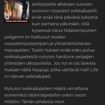
pelisarjoista aikanaan suureen
suosioon nousseet seikkailupelit
eivät enää tänä päivänä kukoista
kuin parhaina päivinään, sillä
kyseessä oleva hidastempoinen
peligenre on hukkunut muiden
nopeatempoisempien ja ylimarkkinoitavien
massapelien. Tuskin kukaan enää edes puhuu
seikkailupeleistä nykyisin hardcore pelaajien
yhteisöjen ulkopuolella.. Jos nyt ei siis lasketa
mukaan näitä heppuja, jotka väittävät Half-Life
2:n olevan seikkailupeli.
Nykyisin seikkailupelien määrä verrattuna
esimerkiksi räiskintäpeleihin onkin varsin
mitätön. Tämän johdosta moni