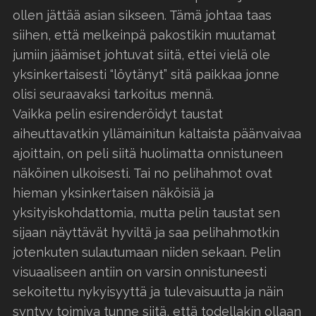
ollen jättää asian sikseen. Tämä johtaa taas
siihen, että melkeinpä pakostikin muutamat
jumiin jäämiset johtuvat siitä, ettei vielä ole
yksinkertaisesti “löytänyt” sitä paikkaa jonne
olisi seuraavaksi tarkoitus mennä.
Vaikka pelin esirenderöidyt taustat
aiheuttavatkin yllämainitun kaltaista päänvaivaa
ajoittain, on peli siitä huolimatta onnistuneen
näköinen ulkoisesti. Tai no pelihahmot ovat
hieman yksinkertaisen näköisiä ja
yksityiskohdattomia, mutta pelin taustat sen
sijaan näyttävät hyviltä ja saa pelihahmotkin
jotenkuten sulautumaan niiden sekaan. Pelin
visuaaliseen antiin on varsin onnistuneesti
sekoitettu nykyisyyttä ja tulevaisuutta ja näin
syntyy toimiva tunne siitä, että todellakin ollaan