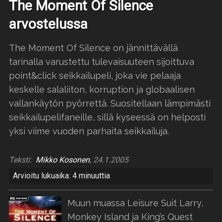
The Moment Of Silence
arvostelussa
The Moment Of Silence on jännittävällä
tarinalla varustettu tulevaisuuteen sijoittuva
point&click seikkailupeli, joka vie pelaaja
keskelle salaliiton, korruption ja globaalisen
vallankäytön pyörrettä. Suositellaan lämpimästi
seikkailupelifaneille, sillä kyseessä on helposti
yksi viime vuoden parhaita seikkailuja.
Teksti:
Mikko Kosonen
, 24.1.2005
Arvioitu lukuaika: 4 minuuttia
Muun muassa Leisure Suit Larry,
Monkey Island ja King’s Quest