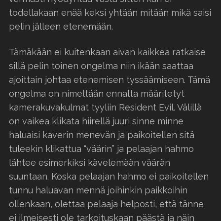
todellakaan enää keksi yhtään mitään mikä saisi
pelin jälleen etenemään.
Tämäkään ei kuitenkaan aivan kaikkea ratkaise
sillä pelin toinen ongelma niin ikään saattaa
ajoittain johtaa etenemisen tyssäämiseen. Tämä
ongelma on nimeltään ennalta määritetyt
kamerakuvakulmat tyyliin Resident Evil. Välillä
on vaikea klikata hiirellä juuri sinne minne
haluaisi kaverin menevän ja paikoitellen sitä
tuleekin klikattua “väärin” ja pelaajan hahmo
lähtee esimerkiksi kävelemään väärän
suuntaan. Koska pelaajan hahmo ei paikoitellen
tunnu haluavan mennä joihinkin paikkoihin
ollenkaan, olettaa pelaaja helposti, että tänne
ei ilmeisesti ole tarkoituskaan päästä ja näin