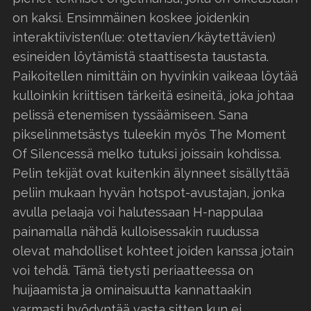
on kaksi. Ensimmäinen koskee joidenkin
interaktiivisten(lue: otettavien/käytettävien)
esineiden löytämistä staattisesta taustasta.
Paikoitellen nimittäin on hyvinkin vaikeaa löytää
kulloinkin kriittisen tärkeitä esineitä, joka johtaa
pelissä etenemisen tyssäämiseen. Sana
pikselinmetsästys tuleekin myös The Moment
Of Silencessä melko tutuksi joissain kohdissa.
Pelin tekijät ovat kuitenkin älynneet sisällyttää
peliin mukaan hyvän hotspot-avustajan, jonka
avulla pelaaja voi halutessaan H-nappulaa
painamalla nähdä kulloisessakin ruudussa
olevat mahdolliset kohteet joiden kanssa jotain
voi tehdä. Tämä tietysti periaatteessa on
huijaamista ja ominaisuutta kannattaakin
varmasti hyödyntää vasta sitten kun ei