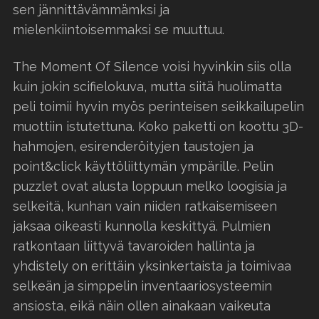
sen jännittävämmämksi ja
mielenkiintoisemmaksi se muuttuu.
The Moment Of Silence voisi hyvinkin siis olla
kuin jokin scifielokuva, mutta siitä huolimatta
peli toimii hyvin myös perinteisen seikkailupelin
muottiin istutettuna. Koko paketti on koottu 3D-
hahmojen, esirenderöityjen taustojen ja
point&click käyttöliittymän ympärille. Pelin
puzzlet ovat alusta loppuun melko loogisia ja
selkeitä, kunhan vain niiden ratkaisemiseen
jaksaa oikeasti kunnolla keskittyä. Pulmien
ratkontaan liittyvä tavaroiden hallinta ja
yhdistely on erittäin yksinkertaista ja toimivaa
selkeän ja simppelin inventaariosysteemin
ansiosta, eikä näin ollen ainakaan vaikeuta