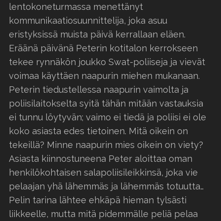
lentokoneturmassa menettänyt
kommunikaatiosuunnittelija, joka asuu
eristyksissä muista päivä kerrallaan eläen.
Eräänä päivänä Peterin kotitalon kerrokseen
tekee rynnäkön joukko Swat-poliiseja ja vievät
voimaa käyttäen naapurin miehen mukanaan.
Peterin tiedustellessa naapurin vaimolta ja
poliisilaitokselta syitä tähän mitään vastauksia
ei tunnu löytyvän; vaimo ei tiedä ja poliisi ei ole
koko asiasta edes tietoinen. Mitä oikein on
tekeillä? Minne naapurin mies oikein on viety?
Asiasta kiinnostuneena Peter aloittaa oman
henkilökohtaisen salapoliisileikkinsä, joka vie
pelaajan yhä lähemmäs ja lähemmäs totuutta…
Pelin tarina lähtee ehkäpä hieman tylsästi
liikkeelle, mutta mitä pidemmälle peliä pelaa