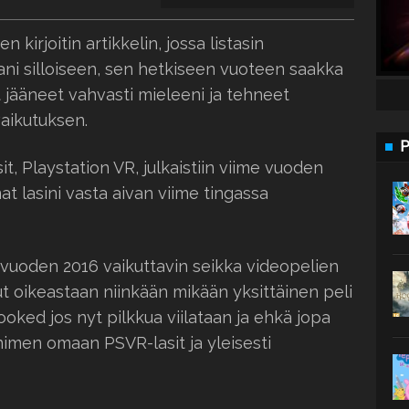
en kirjoitin artikkelin, jossa listasin
i silloiseen, sen hetkiseen vuoteen saakka
t jääneet vahvasti mieleeni ja tehneet
aikutuksen.
P
it, Playstation VR, julkaistiin viime vuoden
mat lasini vasta aivan viime tingassa
 vuoden 2016 vaikuttavin seikka videopelien
lut oikeastaan niinkään mikään yksittäinen peli
oked jos nyt pilkkua viilataan ja ehkä jopa
nimen omaan PSVR-lasit ja yleisesti