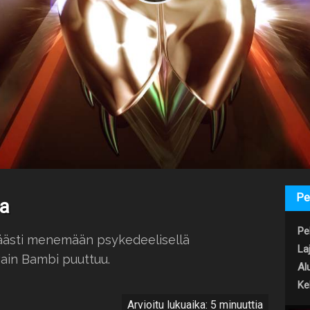
Pe
sa
Pel
äästi menemään psykedeelisellä
Laj
 vain Bambi puuttuu.
Al
Keh
Arvioitu lukuaika: 5 minuuttia