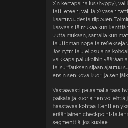
X:n kertapainallus (hyppy), väli
tatti eteen, välillä X+vasen tat
kaartuvuudesta riippuen. Toimi
kasvaa sitä mukaa kun kenttiä ta
uutta mukaan, samalla kun matk
tajuttoman nopeita refleksejä v
Jos rytmitaju ei osu aina kohda
vaikkapa pallukoihin väärään a
tai surffauksen sijaan ajautuu s
ensin sen kova kuori ja sen jäl
Vastaavasti pelaamalla taas hyv
paikata ja kuoriainen voi ehtiä
haastavaa kohtaa. Kenttien yks
eräänlainen checkpoint-tallenn
segmenttiä, jos kuolee.