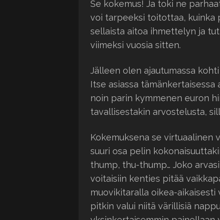
Se kokemus! Ja toki ne parhaat 
voi tarpeeksi toitottaa, kuinka
sellaista aitoa ihmettelyn ja tu
viimeksi vuosia sitten.
Jälleen olen ajautumassa kohti 
Itse asiassa tämänkertaisessa 
noin parin kymmenen euron hin
tavallisestakin arvostelusta, si
Kokemuksena se virtuaalinen ve
suuri osa pelin kokonaisuutta
thump, thu-thump… Joko arvasit
voitaisiin kenties pitää vaikka
muovikitaralla oikea-aikaisesti 
pitkin valui niitä värillisiä na
yksinkertaisemmin painellaan 