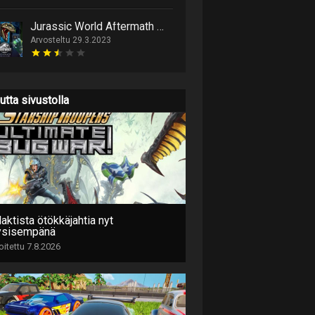
Jurassic World Aftermath Collection
Arvosteltu 29.3.2023
utta sivustolla
aktista ötökkäjahtia nyt
ysisempänä
joitettu 7.8.2026