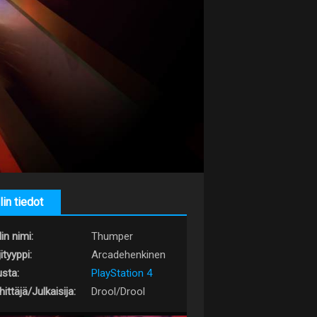
lin tiedot
in nimi:
Thumper
ityyppi:
Arcadehenkinen
usta:
PlayStation 4
ittäjä/Julkaisija:
Drool/Drool