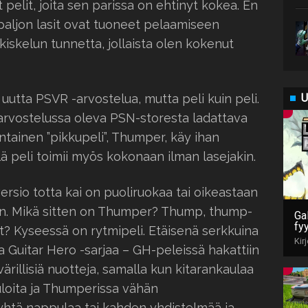
pelit, joita sen parissa on ehtinyt kokea. En
 paljon lasit ovat tuoneet pelaamiseen
tkiskelun tunnetta, jollaista olen kokenut
U
uutta PSVR -arvostelua, mutta peli kuin peli.
arvostelussa oleva PSN-storesta ladattava
tainen ”pikkupeli”, Thumper, käy ihan
llä peli toimii myös kokonaan ilman lasejakin.
rsio totta kai on puoliruokaa tai oikeastaan
kin. Mikä sitten on Thumper? Thump, thump-
Gal
fy
? Kyseessä on rytmipeli. Etäisenä serkkuina
Kir
pa Guitar Hero -sarjaa – GH-peleissä hakattiin
värillisiä nuotteja, samalla kun kitarankaulaa
ppuloita ja Thumperissa vähän
yhtä nappulaa tai kahden yhdistelmää ja