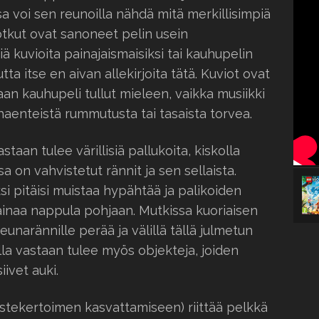
a voi sen reunoilla nähdä mitä merkillisimpiä
Jotkut ovat sanoneet pelin usein
viä kuvioita painajaismaisiksi tai kauhupelin
tta itse en aivan allekirjoita tätä. Kuviot ovat
kaan kauhupeli tullut mieleen, vaikka musiikki
ahaenteistä rummutusta tai tasaista torvea.
staan tulee värillisiä pallukoita, kiskolla
sa on vahvistetut rännit ja sen sellaista.
i pitäisi muistaa hypähtää ja palikoiden
ainaa nappula pohjaan. Mutkissa kuoriaisen
eunarännille perää ja välillä tällä julmetun
la vastaan tulee myös objekteja, joiden
iivet auki.
pistekertoimen kasvattamiseen) riittää pelkkä