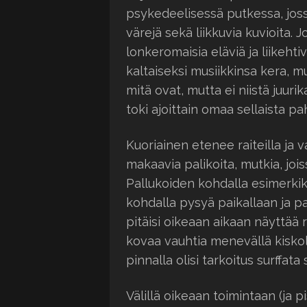
psykedeelisessä putkessa, joss
värejä sekä liikkuvia kuvioita. 
lonkeromaisia eläviä ja liikehti
kaltaiseksi musiikkinsa kera, mu
mitä ovat, mutta ei niistä juuri
toki ajoittain omaa sellaista p
Kuoriainen etenee raiteilla ja va
makaavia palikoita, mutkia, jois
Pallukoiden kohdalla esimerkiks
kohdalla pysyä paikallaan ja p
pitäisi oikeaan aikaan näyttää r
kovaa vauhtia menevällä kiskol
pinnalla olisi tarkoitus surffata s
Välillä oikeaan toimintaan (ja 