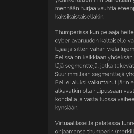
mennään hurjaa vauhtia eteenp
kaksikaistaisellakin.
Thumperissa kun pelaaja heitet
cyber-avaruuden kaltaiselle val
lujaa ja sitten vähän vielä luje
Pelissä on kaikkiaan yhdeksän 
läjä segmenttejä, jotka tekevät
Suurimmillaan segmenttejä yh
Peli ei aluksi vaikuttanut järin
alkavatkin olla huipussaan vas
kohdalla ja vasta tuossa vaihe
kynsiään.
Virtuaalilaseilla pelatessa tun
ohjaamansa thumperin (merkill