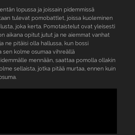
kentän lopussa ja joissain pidemmissä
taan tulevat pomobattlet, joissa kuoleminen
lusta, joka kerta. Pomotaistelut ovat yleisesti
on aikana opitut jutut ja ne aiemmat vanhat
a ne pitäisi olla hallussa, kun bossi
a sen kolme osumaa vihreällä
 pidemmälle mennään, saattaa pomolla ollakin
kolme sellaista, jotka pitää murtaa, ennen kuin
 osuma.