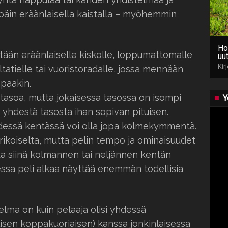
äin eräänlaisella kaistalla – myöhemmin
Ho
ään eräänlaiselle kiskolle, loppumattomalle
uut
Kir
tatielle tai vuoristoradalle, jossa mennään
mpaakin.
tasoa, mutta jokaisessa tasossa on isompi
Y
 yhdestä tasosta ihan sopivan pituisen.
dessä kentässä voi olla jopa kolmekymmentä.
 erikoiselta, mutta pelin tempo ja ominaisuudet
ta siinä kolmannen tai neljännen kentän
essa peli alkaa näyttää enemmän todellisia
nelma on kuin pelaaja olisi yhdessä
isen koppakuoriaisen) kanssa jonkinlaisessa