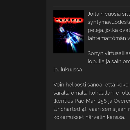
Joitain vuosia sitt
syntymävuodestan
pelejä, jotka ova
lähtemättömän v
Sonyn virtuaalilas
lopulla ja sain o
joulukuussa.
Voin helposti sanoa, että koko
saralla omalla kohdallani ei ol
(kenties Pac-Man 256 ja Overco
Uncharted 4), vaan sen sijaan 
kokemukset härvelin kanssa.