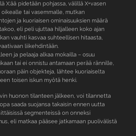
llä X:ää pidetään pohjassa, välillä X+vasen
ti oikealle tai vasemmalle, mutkan
ntojen ja kuoriaisen ominaisuuksien määrä
koo, eli peli ujuttaa hiljalleen koko ajan
an vauhti kasvaa suhteellisen hitaasta,
aativaan liikehdintään.
lleen ja pelaaja alkaa mokailla – osuu
ikaan tai ei onnistu antamaan perää rännille,
uoraan päin objekteja, lähtee kuoriaiselta
keen toisen iskun myötä henki.
in huonon tilanteen jälkeen, voi tilannetta
 jopa saada suojansa takaisin ennen uutta
ittäisissä segmenteissä on onneksi
us, eli matkaa pääsee jatkamaan puolivälistä