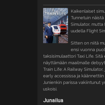
Kaikenlaiset simu
Tunnetuin näistä
Simulator, mutta
uudella Flight Sim
Sitten on niitä m
ensi vuonna puola
taksisimulaattori Taxi Life. Si
näyttämään maailmalle debyytti
Train Life: A Railway Simulator
early accessissa ja käännettiin
Junienkin parissa vakiintunut yr
uskoisi.
Junailua