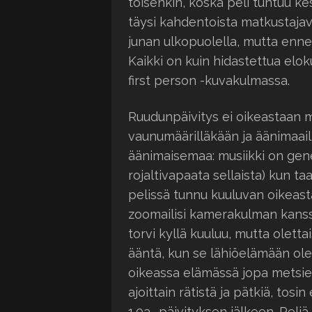
toisenkin, koska peli tuntuu ke
täysi kahdentoista matkustaja
junan ulkopuolella, mutta enne
Kaikki on kuin hidastettua elok
first person -kuvakulmassa.
Ruudunpäivitys ei oikeastaan 
vaunumäärilläkään ja äänimaail
äänimaisemaa: musiikki on gene
rojaltivapaata sellaista) kun ta
pelissä tunnu kuuluvan oikeasta
zoomailisi kamerakulman kanssa
torvi kyllä kuuluu, mutta oletta
ääntä, kun se lähiöelämään ol
oikeassa elämässä jopa metsien
ajoittain rätistä ja pätkiä, tos
1.03 -päivityksen jälkeen. Peliä 