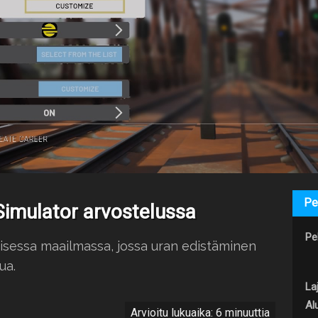
Pe
 Simulator arvostelussa
Pel
sessa maailmassa, jossa uran edistäminen
ua.
Laj
Al
Arvioitu lukuaika: 6 minuuttia