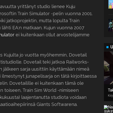
tavuutta yrittänyt studio lienee Kuju
rosoftin Train Simulator -pelin vuonna 2001.
i jatkoprojektin, mutta lopulta Train
uju lähti EA:n matkaan. Kujun vuonna 2007
mulator
ei kuitenkaan ollut arvostelijamme
U
is Kujulta jo vuotta myöhemmin, Dovetail
studiolle. Dovetail teki jatkoa Railworks-
in jälkeen sarja uusittiin käyttämään nimeä
 ilmestynyt junapelisarja on tätä kirjoittaessa
in. Dovetailille ei kuitenkaan tämä ole
aan toiseen, Train Sim World -nimiseen
Ta
Kir
alkukuusta) laajentanutta studiota voidaan
atioaihepiirinsä Giants Softwarena.