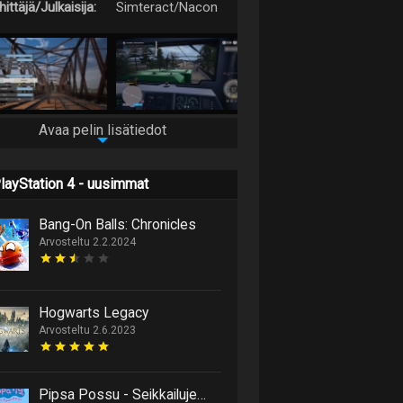
ittäjä/Julkaisija:
Simteract/Nacon
Avaa pelin lisätiedot
layStation 4 - uusimmat
Bang-On Balls: Chronicles
Arvosteltu 2.2.2024
Hogwarts Legacy
Arvosteltu 2.6.2023
Pipsa Possu - Seikkailujen Maailma