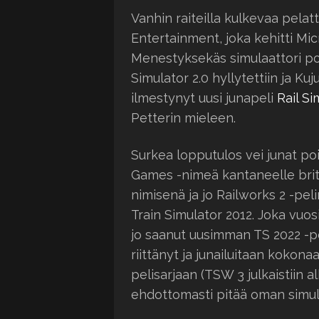
Vanhin raiteilla kulkevaa pelat
Entertainment, joka kehitti Mic
Menestyksekäs simulaattori poik
Simulator 2.0 hyllytettiin ja K
ilmestynyt uusi junapeli
Rail Si
Petterin mieleen.
Surkea lopputulos vei junat po
Games -nimeä kantaneelle britti
nimisenä ja jo Railworks 2 -pel
Train Simulator 2012. Joka vuosi
jo saanut uusimman TS 2022 -pel
riittänyt ja junailuitaan kokon
pelisarjaan (TSW 3 julkaistiin 
ehdottomasti pitää oman simula