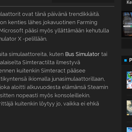
Keh
laattorit ovat tänä päivänä trendikkäitä.
 on kenties lähes jokavuotinen Farming
 Microsoft pääsi myös yllättämään kehutulla
ulator X -pelillään.
uita simulaattoreita, kuten
Bus Simulator
tai
P
laiselta Simteractilta ilmestyvä
tä ennen kuitenkin Simteract pääsee
kyntensä ikiomalla junasimulaattorillaan,
, joka aloitti alkuvuodesta elämänsä Steamin
 sitten nopeasti myös konsoleillekin.
ittäjä kuitenkin löytyy jo, vaikka ei ehkä