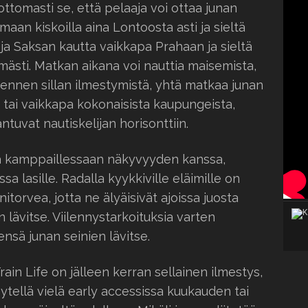
ttomasti se, että pelaaja voi ottaa junan
amaan kiskoilla aina Lontoosta asti ja sieltä
 Saksan kautta vaikkapa Prahaan ja sieltä
ästi. Matkan aikana voi nauttia maisemista,
 ennen sillan ilmestymistä, yhtä matkaa junan
 tai vaikkapa kokonaisista kaupungeista,
tuvat nautiskelijan horisonttiin.
a kamppaillessaan näkyvyyden kanssa,
a lasille. Radalla kyykkiville eläimille on
itorvea, jotta ne älyäisivät ajoissa juosta
 lävitse. Viilennystarkoituksia varten
nsä junan seinien lävitse.
ain Life on jälleen kerran sellainen ilmestys,
sytellä vielä early accessissa kuukauden tai