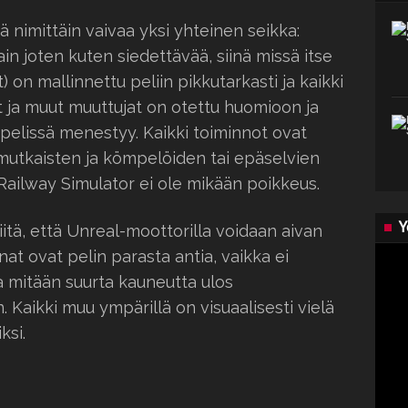
ä nimittäin vaivaa yksi yhteinen seikka:
in joten kuten siedettävää, siinä missä itse
 on mallinnettu peliin pikkutarkasti ja kaikki
it ja muut muuttujat on otettu huomioon ja
a pelissä menestyy. Kaikki toiminnot ovat
mutkaisten ja kömpelöiden tai epäselvien
A Railway Simulator ei ole mikään poikkeus.
Y
iitä, että Unreal-moottorilla voidaan aivan
nat ovat pelin parasta antia, vaikka ei
ua mitään suurta kauneutta ulos
n. Kaikki muu ympärillä on visuaalisesti vielä
ksi.