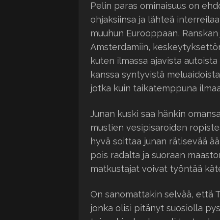
Pelin paras ominaisuus on ehdo
ohjaksiinsa ja lähteä interreila
muuhun Eurooppaan, Ranskan ja
Amsterdamiin, keskeytyksettöm
kuten ilmassa ajavista autoista
kanssa syntyvistä meluaidoista
jotka kuin taikatemppuna ilmaan
Junan kuski saa hänkin omans
mustien vesipisaroiden ropistess
hyvä soittaa junan rätisevää ään
pois radalta ja suoraan maaston
matkustajat voivat työntää käte
On sanomattakin selvää, että Tr
jonka olisi pitänyt suosiolla py