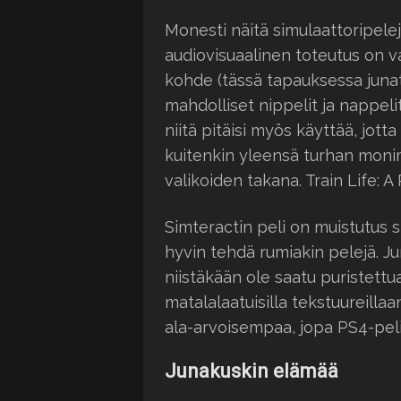
Monesti näitä simulaattoripelej
audiovisuaalinen toteutus on va
kohde (tässä tapauksessa junat)
mahdolliset nippelit ja nappel
niitä pitäisi myös käyttää, jott
kuitenkin yleensä turhan moni
valikoiden takana. Train Life: 
Simteractin peli on muistutus s
hyvin tehdä rumiakin pelejä. Ju
niistäkään ole saatu puristett
matalalaatuisilla tekstuureillaa
ala-arvoisempaa, jopa PS4-peli
Junakuskin elämää