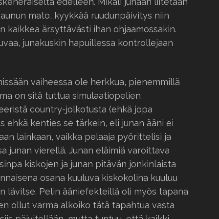
skeneräiseltä edelleen. Mikäli junaan liitetään
vaunun mato, kyykkää ruudunpäivitys niin
n kaikkea ärsyttävästi ihan ohjaamossakin.
uvaa, junakuskin hapuillessa kontrollejaan
missään vaiheessa ole herkkua, pienemmillä
ma on sitä tuttua simulaatiopelien
eristä country-jolkotusta (ehkä jopa
as ehkä kenties se tärkein, eli junan ääni ei
an lainkaan, vaikka pelaaja pyörittelisi ja
 junan vierellä. Junan eläimiä varoittava
isinpa kiskojen ja junan pitävän jonkinlaista
ennaisena osana kuuluva kiskokolina kuuluu
 lävitse. Pelin ääniefekteillä oli myös tapana
in en ollut varma alkoiko tätä tapahtua vasta
siis päivitellään, mutta tuntuu, että kaikki