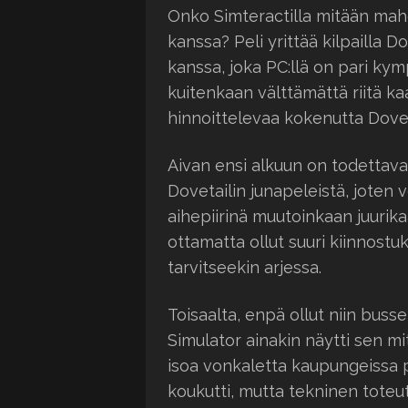
Onko Simteractilla mitään mahd
kanssa? Peli yrittää kilpailla 
kanssa, joka PC:llä on pari ky
kuitenkaan välttämättä riitä k
hinnoittelevaa kokenutta Dovet
Aivan ensi alkuun on todettava,
Dovetailin junapeleistä, joten 
aihepiirinä muutoinkaan juurik
ottamatta ollut suuri kiinnostuk
tarvitseekin arjessa.
Toisaalta, enpä ollut niin buss
Simulator ainakin näytti sen mi
isoa vonkaletta kaupungeissa 
koukutti, mutta tekninen toteut