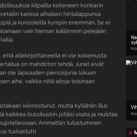
ollisuuksia kilpailla kokeneen konkarin
Dovetailin kanssa alhaisen hintalappunsa
mppiä ja konsoleilla kympin enemmän. Se ei
aatamaan vain hieman kalliimmin pelejään
Na
ailia.
sy
Kir
 että allekirjoittaneella ei ole kokemusta
vertailua on mahdoton tehdä. Junat eivät
aan ole lapsuuden pienoisjunia lukuun
sen aihe, vaikka niitä aitoja toisinaan
eistakaan kiinnostunut, mutta kyllähän Bus
Vi
tä kaikkea bussikuskin pitäisi osata ja muistaa
Kir
pujotellessaan. Ammattiin tutustuminen
us tuskastutti.
M