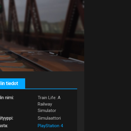
lin tiedot
in nimi:
Train Life: A
Railway
Simulator
ityyppi:
Simulaattori
usta:
PlayStation 4