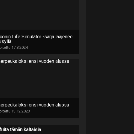
conin Life Simulator -sarja laajenee
ksyllä
joitettu 17.8.2024
herpeukaloksi ensi vuoden alussa
joitettu 13.12.2023
uita tämän kaltaisia