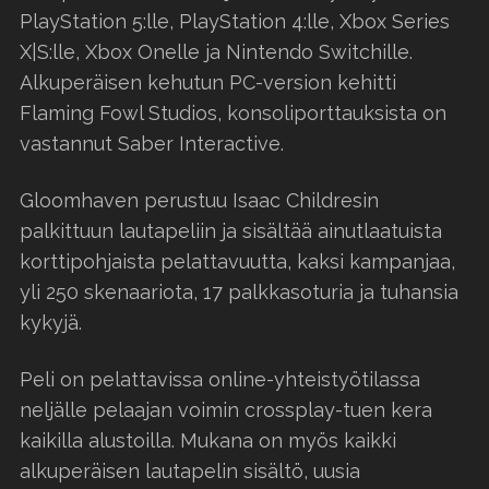
PlayStation 5:lle, PlayStation 4:lle, Xbox Series
X|S:lle, Xbox Onelle ja Nintendo Switchille.
Alkuperäisen kehutun PC-version kehitti
Flaming Fowl Studios, konsoliporttauksista on
vastannut Saber Interactive.
Gloomhaven perustuu Isaac Childresin
palkittuun lautapeliin ja sisältää ainutlaatuista
korttipohjaista pelattavuutta, kaksi kampanjaa,
yli 250 skenaariota, 17 palkkasoturia ja tuhansia
kykyjä.
Peli on pelattavissa online-yhteistyötilassa
neljälle pelaajan voimin crossplay-tuen kera
kaikilla alustoilla. Mukana on myös kaikki
alkuperäisen lautapelin sisältö, uusia