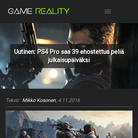
Uutinen: PS4 Pro saa 39 ehostettua peliä
julkaisupäiväksi
Teksti:
Mikko Kosonen
, 4.11.2016