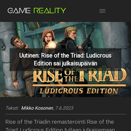
Uutinen: Rise of the Triad: Ludicrous
Edition sai julkaisupäivän
Teksti:
Mikko Kosonen
, 7.6.2023
Rise of the Triadin remasterointi Rise of the
Triad: Ludicrous Edition tullaan julkaisemaan