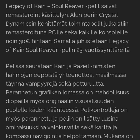
Legacy of Kain – Soul Reaver -pelit saivat
remasterointikäsittelyn. Alun perin Crystal
Dynamicsin kehittämät toimintapelit julkaistiin
remasteroituna PC:lle sekä kaikille konsoleille
noin 30€ hintaan. Samalla juhlistetaan Legacy
of Kain Soul Reaver -pelin 25-vuotissynttäreitä.
Pelissä seurataan Kain ja Raziel -nimisten
hahmojen eeppistä yhteenottoa, maailmassa
täynnä vampyyrejä sekä petturuutta.
Parannetun grafiikan lomassa on mahdollisuus
dippailla myös originaalin visuaalisuuden
puolelle käden käänteessä. Pelikontrolleja on
myös parannettu ja peliin on lisätty uusina
ominaisuuksina valokuvatila sekä kartta ja
kompassi navigointia helpottamaan. Mukana on