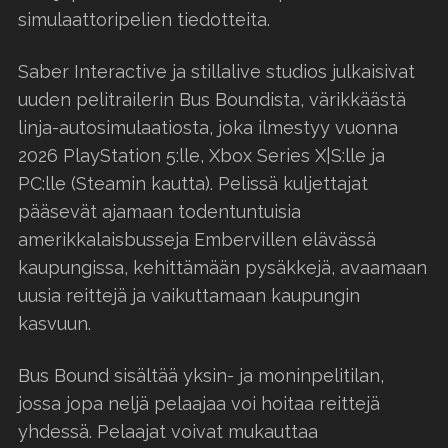
simulaattoripelien tiedotteita.
Saber Interactive ja stillalive studios julkaisivat
uuden pelitrailerin Bus Boundista, värikkäästä
linja-autosimulaatiosta, joka ilmestyy vuonna
2026 PlayStation 5:lle, Xbox Series X|S:lle ja
PC:lle (Steamin kautta). Pelissä kuljettajat
pääsevät ajamaan todentuntuisia
amerikkalaisbusseja Embervillen elävässä
kaupungissa, kehittämään pysäkkejä, avaamaan
uusia reittejä ja vaikuttamaan kaupungin
kasvuun.
Bus Bound sisältää yksin- ja moninpelitilan,
jossa jopa neljä pelaajaa voi hoitaa reittejä
yhdessä. Pelaajat voivat mukauttaa