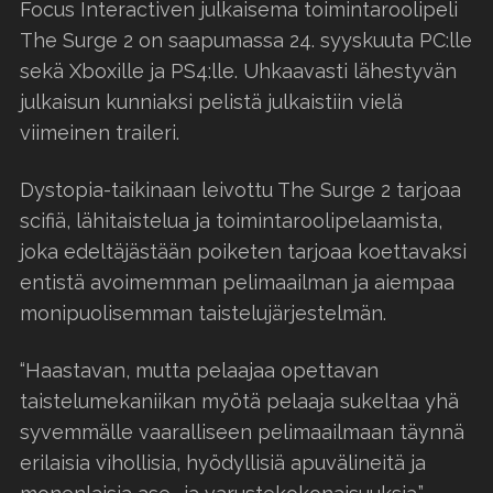
Focus Interactiven julkaisema toimintaroolipeli
The Surge 2 on saapumassa 24. syyskuuta PC:lle
sekä Xboxille ja PS4:lle. Uhkaavasti lähestyvän
julkaisun kunniaksi pelistä julkaistiin vielä
viimeinen traileri.
Dystopia-taikinaan leivottu The Surge 2 tarjoaa
scifiä, lähitaistelua ja toimintaroolipelaamista,
joka edeltäjästään poiketen tarjoaa koettavaksi
entistä avoimemman pelimaailman ja aiempaa
monipuolisemman taistelujärjestelmän.
“Haastavan, mutta pelaajaa opettavan
taistelumekaniikan myötä pelaaja sukeltaa yhä
syvemmälle vaaralliseen pelimaailmaan täynnä
erilaisia vihollisia, hyödyllisiä apuvälineitä ja