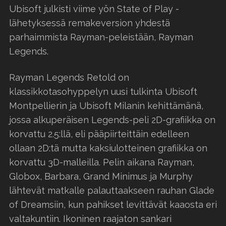
Ubisoft julkisti viime yön State of Play -
lähetyksessä remakeversion yhdestä
parhaimmista Rayman-peleistään, Rayman
Legends.
Rayman Legends Retold on
klassikkotasohyppelyn uusi tulkinta Ubisoft
Montpellierin ja Ubisoft Milanin kehittämänä,
jossa alkuperäisen Legends-peli 2D-grafiikka on
korvattu 2.5:llä, eli pääpiirteittäin edelleen
ollaan 2D:tä mutta kaksiulotteinen grafiikka on
korvattu 3D-malleilla. Pelin aikana Rayman,
Globox, Barbara, Grand Minimus ja Murphy
lähtevät matkalle palauttaakseen rauhan Glade
of Dreamsiin, kun pahikset levittävät kaaosta eri
valtakuntiin. Ikoninen raajaton sankari