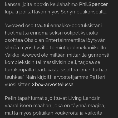
kanssa, joita Xboxin keulahahmo
Phil Spencer
lupaili portattavan myös Sonyn pelikonsolille.
“Avowed osoittautui ennakko-odotuksistani
huolimatta erinomaiseksi roolipeliksi, joka
osoittaa Obsidian Entertainmentilta löytyvän
silmää myös hyville toimintapelimekaniikoille.
Vaikkei Avowed ole millään mittarilla genrensä
kompleksisin tai massiivisin peli, tarjoaa se
tuntikaupalla laadukasta sisältöä ilman turhaa
tauhkaa.” Näin kirjoitti arvostelijamme Petteri
vuosi sitten
Xbox-arvostelussa.
Pelin tapahtumat sijoittuvat Living Landsin
vaaralliseen maahan, joka on täynnä magiaa,
mutta myös politiikan koukeroita ja vaikeita