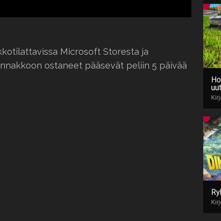
otilattavissa Microsoft Storesta ja
ennakkoon ostaneet pääsevät peliin 5 päivää
Ho
uut
Kir
Ry
Kir