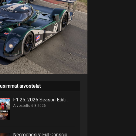
usimmat arvostelut
F1 25: 2026 Season Edition niputtaa uutta ja vanhaa samaan pakettiin
Arvosteltu 6.8.2026
Necrophosis: Full Consciousness tarjoilee lovecraftimaisen matkan painajaisnäkymiin