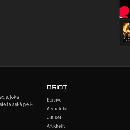
OSIOT
dia, joka
Etusivu
keleita sekä peli-
Arvostelut
Uutiset
Artikkelit