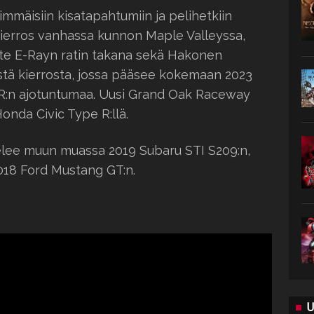
mäisiin kisatapahtumiin ja pelihetkiin
ierros vanhassa kunnon Maple Valleyssa,
te E-Rayn ratin takana sekä Hakonen
istä kierrosta, jossa pääsee kokemaan 2023
s.R:n ajotuntumaa. Uusi Grand Oak Raceway
nda Civic Type R:llä.
telee muun muassa 2019 Subaru STI S209:n,
018 Ford Mustang GT:n.
U