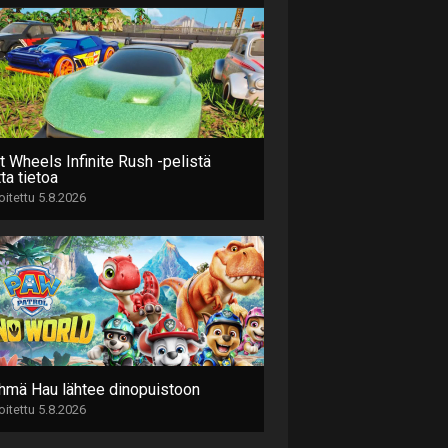
t Wheels Infinite Rush -pelistä
ta tietoa
joitettu 5.8.2026
hmä Hau lähtee dinopuistoon
joitettu 5.8.2026