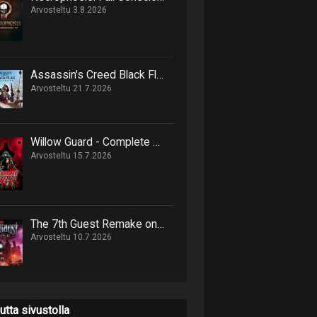
Arvosteltu 3.8.2026
Assassin's Creed Black Flag Resynced marssittaa epäilijät lankulta
Arvosteltu 21.7.2026
Willow Guard - Complete Edition on hack 'n' slash -retki eläinten valtakuntaan
Arvosteltu 15.7.2026
The 7th Guest Remake on onnistunut uusinta 90-luvun seikkailusta
Arvosteltu 10.7.2026
utta sivustolla