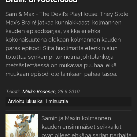
Sam & Max - The Devil's PlayHouse: They Stole
Max's Brain! jatkaa kunniakkaasti kolmannen
kauden episodisarjaa, vaikka ei ehkä
kokonaisuutena olekaan kolmannen kauden
paras episodi. Siitä huolimatta etenkin alun
totuttua synkempi tunnelma johtolankoja
metsästettäessä on mukavaa puuhaa, eikä
muukaan episodi ole lainkaan pahaa tasoa.
Teksti:
Mikko Kosonen
, 28.6.2010
Arvioitu lukuaika: 1 minuuttia
Samin ja Maxin kolmannen
kauden ensimmäiset seikkailut
ovat olleet ehkäpä sarjan parhaita