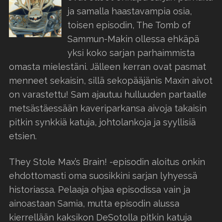
ja samalla haastavampia osia,
toisen episodin, The Tomb of
Sammun-Makin ollessa ehkäpä
yksi koko sarjan parhaimmista
omasta mielestäni. Jälleen kerran ovat pasmat
menneet sekaisin, sillä sekopääjänis Maxin aivot
on varastettu! Sam ajautuu hulluuden partaalle
metsästäessään kaveriparkansa aivoja takaisin
pitkin synkkiä katuja, johtolankoja ja syyllisiä
etsien.
They Stole Max’s Brain! -episodin aloitus onkin
ehdottomasti oma suosikkini sarjan lyhyessä
historiassa. Pelaaja ohjaa episodissa vain ja
ainoastaan Samia, mutta episodin alussa
kierrellään kaksikon DeSotolla pitkin katuja