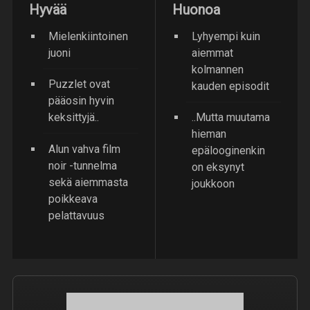
Hyvää
Huonoa
Mielenkiintoinen
Lyhyempi kuin
juoni
aiemmat
kolmannen
Puzzlet ovat
kauden episodit
pääosin hyvin
keksittyjä..
..Mutta muutama
hieman
Alun vahva film
epälooginenkin
noir -tunnelma
on eksynyt
sekä aiemmasta
joukkoon
poikkeava
pelattavuus