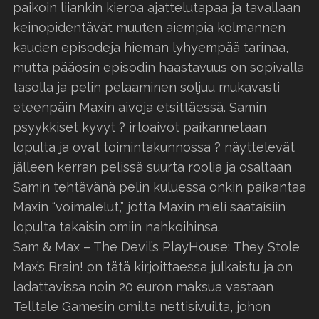
paikoin liiankin kieroa ajattelutapaa ja tavallaan
keinopidentävät muuten aiempia kolmannen
kauden episodeja hieman lyhyempää tarinaa,
mutta pääosin episodin haastavuus on sopivalla
tasolla ja pelin pelaaminen soljuu mukavasti
eteenpäin Maxin aivoja etsittäessä. Samin
psyykkiset kyvyt ? irtoaivot paikannetaan
lopulta ja ovat toimintakunnossa ? näyttelevät
jälleen kerran pelissä suurta roolia ja osaltaan
Samin tehtävänä pelin kuluessa onkin paikantaa
Maxin “voimalelut,” jotta Maxin mieli saataisiin
lopulta takaisin omiin nahkoihinsa.
Sam & Max – The Devil’s PlayHouse: They Stole
Max’s Brain! on tätä kirjoittaessa julkaistu ja on
ladattavissa noin 20 euron maksua vastaan
Telltale Gamesin omilta nettisivuilta, johon