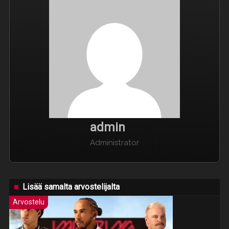
admin
Administrator
Lisää samalta arvostelijalta
Arvostelu