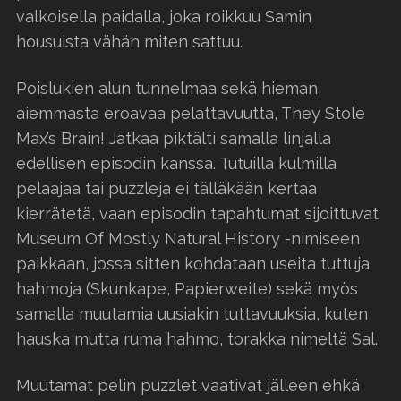
valkoisella paidalla, joka roikkuu Samin
housuista vähän miten sattuu.
Poislukien alun tunnelmaa sekä hieman
aiemmasta eroavaa pelattavuutta, They Stole
Max’s Brain! Jatkaa piktälti samalla linjalla
edellisen episodin kanssa. Tutuilla kulmilla
pelaajaa tai puzzleja ei tälläkään kertaa
kierrätetä, vaan episodin tapahtumat sijoittuvat
Museum Of Mostly Natural History -nimiseen
paikkaan, jossa sitten kohdataan useita tuttuja
hahmoja (Skunkape, Papierweite) sekä myös
samalla muutamia uusiakin tuttavuuksia, kuten
hauska mutta ruma hahmo, torakka nimeltä Sal.
Muutamat pelin puzzlet vaativat jälleen ehkä