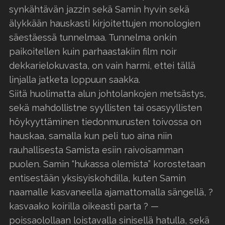
synkähtävän jazzin sekä Samin hyvin sekä
älykkään hauskasti kirjoitettujen monologien
säestäessä tunnelmaa. Tunnelma onkin
paikoitellen kuin parhaastakiin film noir
dekkarielokuvasta, on vain harmi, ettei tällä
linjalla jatketa loppuun saakka.
Siitä huolimatta alun johtolankojen metsästys,
sekä mahdollistne syyllisten tai osasyyllisten
höykyyttäminen tiedonmurusten toivossa on
hauskaa, samalla kun peli tuo aina niin
rauhallisesta Samista esiin raivoisamman
puolen. Samin “hukassa olemista” korostetaan
entisestään yksisyiskohdilla, kuten Samin
naamalle kasvaneella ajamattomalla sängellä, ?
kasvaako koirilla oikeasti parta ? —
poissaolollaan loistavalla sinisellä hatulla, sekä