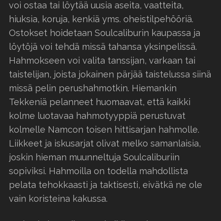
voi ostaa tai löytää uusia aseita, vaatteita,
hiuksia, koruja, kenkiä yms. oheistilpehööriä.
Ostokset hoidetaan Soulcaliburin kaupassa ja
löytöjä voi tehdä missä tahansa yksinpelissä.
Hahmokseen voi valita tanssijan, varkaan tai
taistelijan, joista jokainen pärjää taistelussa siinä
missä pelin perushahmotkin. Hiemankin
Tekkeniä pelanneet huomaavat, että kaikki
kolme luotavaa hahmotyyppiä perustuvat
kolmelle Namcon toisen hittisarjan hahmolle.
Liikkeet ja iskusarjat olivat melko samanlaisia,
joskin hieman muunneltuja Soulcaliburiin
sopiviksi. Hahmoilla on todella mahdollista
pelata tehokkaasti ja taktisesti, eivätkä ne ole
vain koristeina kakussa.