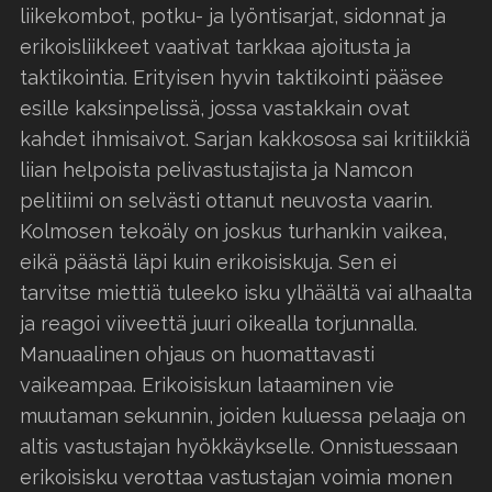
liikekombot, potku- ja lyöntisarjat, sidonnat ja
erikoisliikkeet vaativat tarkkaa ajoitusta ja
taktikointia. Erityisen hyvin taktikointi pääsee
esille kaksinpelissä, jossa vastakkain ovat
kahdet ihmisaivot. Sarjan kakkososa sai kritiikkiä
liian helpoista pelivastustajista ja Namcon
pelitiimi on selvästi ottanut neuvosta vaarin.
Kolmosen tekoäly on joskus turhankin vaikea,
eikä päästä läpi kuin erikoisiskuja. Sen ei
tarvitse miettiä tuleeko isku ylhäältä vai alhaalta
ja reagoi viiveettä juuri oikealla torjunnalla.
Manuaalinen ohjaus on huomattavasti
vaikeampaa. Erikoisiskun lataaminen vie
muutaman sekunnin, joiden kuluessa pelaaja on
altis vastustajan hyökkäykselle. Onnistuessaan
erikoisisku verottaa vastustajan voimia monen