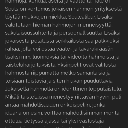
hahmoja, kenttiä, aseita ja vaatteita. Tale of
Souls on kertomus jokaisen hahmon yrityksestä
löytää miekkojen miekka, Soulcalibur. Lisäksi
valotetaan hieman hahmojen menneisyyttä,
sukulaisuussuhteita ja persoonallisuutta. Lisäksi
jokaisesta pelatusta seikkailusta saa palkkioksi
rahaa, jolla voi ostaa vaate- ja tavarakrääsän
lisäksi mm. luonnoksia tai videoita hahmoista ja
taisteluharjoituksista. Yksinpelit ovat valitusta
hahmosta riippumatta melko samanlaisia ja
toisiaan toistavia ja siten hiukan puuduttavia.
Jokaisella hahmolla on identtinen lopputaistelu.
Mikäli taisteluissa menestyy riittävän hyvin, peli
antaa mahdollisuuden erikoispeliin, jonka
ideana on esim. voittaa mahdollisimman monta
ottelua tietyssä ajassa tai yksi vastustaja