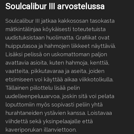
Soulcalibur III arvostelussa
Soulcalibur III jatkaa kakkososan tasokasta
mätkintälinjaa köykäisesti toteutetuista
uudistuksistaan huolimatta. Grafiikat ovat
huipputasoa ja hahmojen liikkeet näyttäviä.
Lisäksi pelissä on uskomattoman paljon
avattavia asioita, kuten hahmoja, kenttiä,
vaatteita, pikkutavaraa ja aseita, joiden
etsimiseen voi käyttää aikaa viikkotolkulla.
Tällainen piilottelu lisää pelin
uudelleenpeluuarvoa, joskin sitä voi pelata
loputtomiin myös sopivasti peliin yhtä
hurahtaneiden ystävien kanssa. Loistavaa
viihdettä sekä yksinpelaajalle että
kaveriporukan illanviettoon.