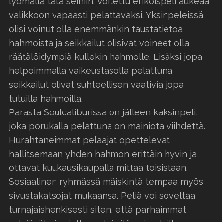
lyömällä tätä seiniin. Voitettu erikoispeli aukeaa
valikkoon vapaasti pelattavaksi. Yksinpeleissä
olisi voinut olla enemmänkin taustatietoa
hahmoista ja seikkailut olisivat voineet olla
räätälöidympiä kullekin hahmolle. Lisäksi jopa
helpoimmalla vaikeustasolla pelattuna
seikkailut olivat suhteellisen vaativia jopa
tutuilla hahmoilla.
Parasta Soulcaliburissa on jälleen kaksinpeli,
joka porukalla pelattuna on mainiota viihdettä.
Hurahtaneimmat pelaajat opettelevat
hallitsemaan yhden hahmon erittäin hyvin ja
ottavat kuukausikaupalla mittaa toisistaan.
Sosiaalinen ryhmässä mäiskintä tempaa myös
sivustakatsojat mukaansa. Peliä voi soveltaa
turnajaishenkisesti siten, että parhaimmat