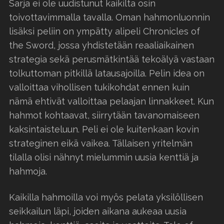
Sarja ei ole uudistunut kaikilta osin
toivottavimmalla tavalla. Oman hahmonluonnin
lisäksi peliin on ympätty alipeli Chronicles of
the Sword, jossa yhdistetään reaaliaikainen
strategia sekä perusmätkintää tekoälyä vastaan
tolkuttoman pitkillä latausajoilla. Pelin idea on
valloittaa vihollisen tukikohdat ennen kuin
nämä ehtivät valloittaa pelaajan linnakkeet. Kun
hahmot kohtaavat, siirrytään tavanomaiseen
kaksintaisteluun. Peli ei ole kuitenkaan kovin
strateginen eikä vaikea. Tällaisen yritelmän
tilalla olisi nähnyt mielummin uusia kenttiä ja
hahmoja.
Kaikilla hahmoilla voi myös pelata yksilöllisen
seikkailun läpi, joiden aikana aukeaa uusia