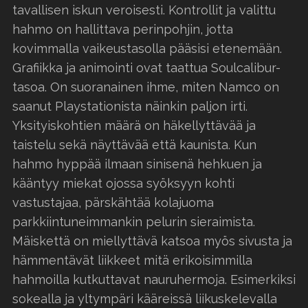
tavallisen iskun veroisesti. Kontrollit ja valittu
hahmo on hallittava perinpohjin, jotta
kovimmalla vaikeustasolla pääsisi etenemään.
Grafiikka ja animointi ovat taattua Soulcalibur-
tasoa. On suoranainen ihme, miten Namco on
saanut Playstationista näinkin paljon irti.
Yksityiskohtien määrä on häkellyttävää ja
taistelu sekä näyttävää että kaunista. Kun
hahmo hyppää ilmaan sinisenä hehkuen ja
kääntyy miekat ojossa syöksyyn kohti
vastustajaa, pärskähtää kolajuoma
parkkiintuneimmankin pelurin sieraimista.
Mäiskettä on miellyttävä katsoa myös sivusta ja
hämmentävät liikkeet mitä erikoisimmilla
hahmoilla kutkuttavat nauruhermoja. Esimerkiksi
sokealla ja yltympäri kääreissä liikuskelevalla