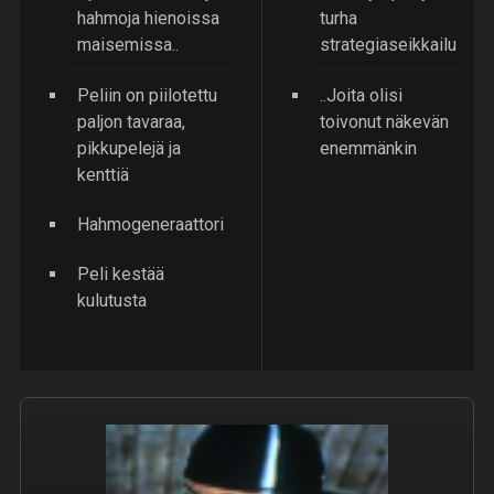
hahmoja hienoissa
turha
maisemissa..
strategiaseikkailu
Peliin on piilotettu
..Joita olisi
paljon tavaraa,
toivonut näkevän
pikkupelejä ja
enemmänkin
kenttiä
Hahmogeneraattori
Peli kestää
kulutusta