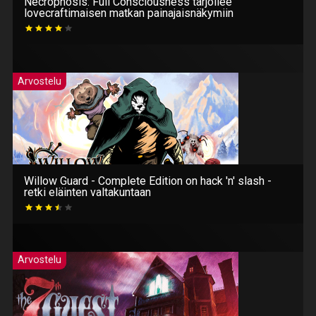
Necrophosis: Full Consciousness tarjoilee
lovecraftimaisen matkan painajaisnäkymiin
Arvostelu
Willow Guard - Complete Edition on hack 'n' slash -
retki eläinten valtakuntaan
Arvostelu