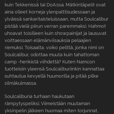
kuin Tekkenissä tai DoA:ssa. Mätkintäpelit ovat
aina olleet korneja ylenpalttisudessaan ja
ylväissä sankaritaisteluissaan, mutta Soulcalibur
pistää vielä piirun verran paremmaksi. Hahmot
uhoavat toisilleen kuin showpainijat ja lausuvat
voittaessaan elämänviisauksia pelaajien
riemuksi. Toisaalta, voiko peliltä, jonka nimi on
Soulcalibur, odottaa muuta kuin tahattoman
camp -henkistä viihdettä? Kuten Namcon
tuotteisiin yleensä Soulcaliburiinkin kannattaa
suhtautua kevyellä huumorilla ja pitää pilke
silmäkulmassa.
Soulcaliburia turhaan haukutaan
rämpytyspeliksi. Viimeistään muutaman
yksinpelin jälkeen huomaa miten torjunnat,