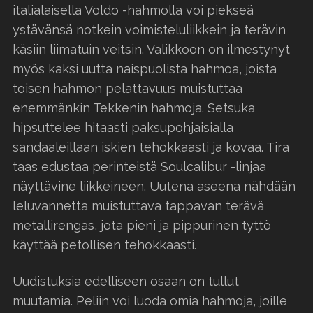
italialaisella Voldo -hahmolla voi piekseä
ystävänsä notkein voimisteluliikkein ja terävin
käsiin liimatuin veitsin. Valikkoon on ilmestynyt
myös kaksi uutta naispuolista hahmoa, joista
toisen hahmon pelattavuus muistuttaa
enemmänkin Tekkenin hahmoja. Setsuka
hipsuttelee hitaasti paksupohjaisialla
sandaaleillaan iskien tehokkaasti ja kovaa. Tira
taas edustaa perinteistä Soulcalibur -linjaa
näyttävine liikkeineen. Uutena aseena nähdään
leluvannetta muistuttava tappavan terävä
metallirengas, jota pieni ja pippurinen tyttö
käyttää petollisen tehokkaasti.
Uudistuksia edelliseen osaan on tullut
muutamia. Peliin voi luoda omia hahmoja, joille