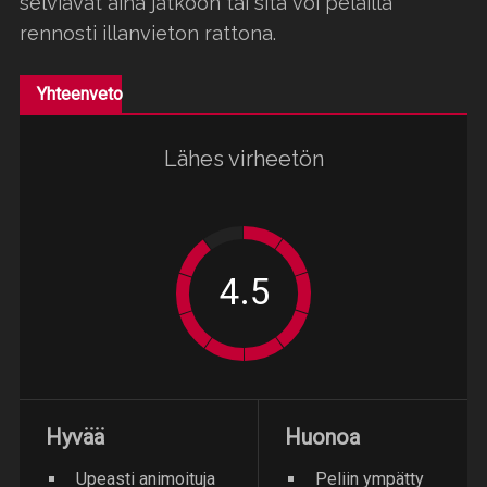
selviävät aina jatkoon tai sitä voi pelailla
rennosti illanvieton rattona.
Yhteenveto
Lähes virheetön
Hyvää
Huonoa
Upeasti animoituja
Peliin ympätty