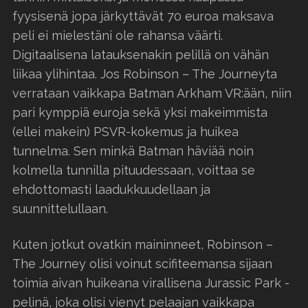
fyysisenä jopa järkyttävät 70 euroa maksava
peli ei mielestäni ole rahansa väärti.
Digitaalisena latauksenakin pelillä on vähän
liikaa ylihintaa. Jos Robinson – The Journeyta
verrataan vaikkapa Batman Arkham VR:ään, niin
pari kymppiä euroja sekä yksi makeimmista
(ellei makein) PSVR-kokemus ja huikea
tunnelma. Sen minkä Batman häviää noin
kolmella tunnilla pituudessaan, voittaa se
ehdottomasti laadukkuudellaan ja
suunnittelullaan.
Kuten jotkut ovatkin maininneet, Robinson –
The Journey olisi voinut scifiteemansa sijaan
toimia aivan huikeana virallisena Jurassic Park -
pelinä, joka olisi vienyt pelaajan vaikkapa