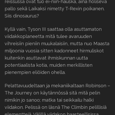
reissussa ovat tuo ei-niin-hauska, aina hölisevä
pallo sekä Laikaksi nimetty T-Rexin poikanen.
Siis dinosaurus?
Kyllä vain, Tyson III saattaa olla asuttamaton
viidakkoplaneetta mitä tulee avaruuden
vihreisiin pieniin muukalaisiin, mutta nuo Maasta
miljoonia vuosia sitten kadonneet hirmuliskot
kuitenkin asuttavat ihmiskunnan uutta
potentiaalista kotia, muiden merkillisten
pienempien eliöiden ohella.
Pelattavuudeltaan ja mekaniikaltaan Robinson –
The Journey on käytännössä sitä mitä pelin
nimikin jo sanoo; matka tai seikkailu halki
viidakon. Pelissä on läsnä The Climbin pelillisiä
elementtejä. Välillä viidakon haasteellisissa