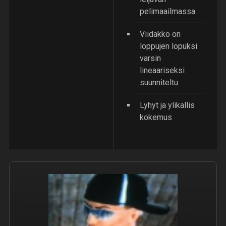
pelimaailmassa
Viidakko on
loppujen lopuksi
varsin
lineaariseksi
suunniteltu
Lyhyt ja ylikallis
kokemus