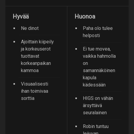
Hyvää
Huonoa
Ne dinot
Paha olo tulee
helposti
Ajoittain kiipeily
ja korkeuserot
Ei tue movea,
tuottavat
vaikka hahmolla
korkeanpaikan
on
kammoa
samannäköinen
kapula
Visuaalisesti
kädessään
ihan toimivaa
sorttia
HIGS on vähän
ärsyttävä
seuralainen
Robin tuntuu
leijuvan