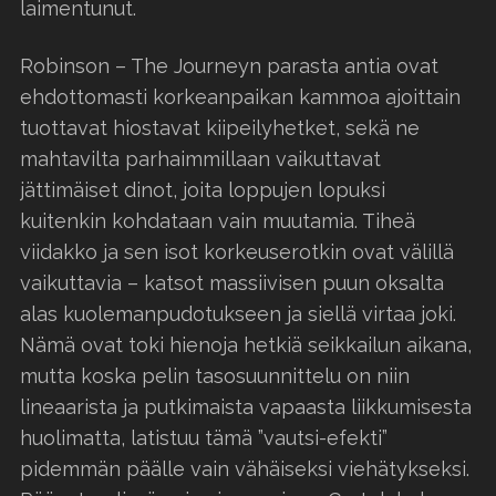
laimentunut.
Robinson – The Journeyn parasta antia ovat
ehdottomasti korkeanpaikan kammoa ajoittain
tuottavat hiostavat kiipeilyhetket, sekä ne
mahtavilta parhaimmillaan vaikuttavat
jättimäiset dinot, joita loppujen lopuksi
kuitenkin kohdataan vain muutamia. Tiheä
viidakko ja sen isot korkeuserotkin ovat välillä
vaikuttavia – katsot massiivisen puun oksalta
alas kuolemanpudotukseen ja siellä virtaa joki.
Nämä ovat toki hienoja hetkiä seikkailun aikana,
mutta koska pelin tasosuunnittelu on niin
lineaarista ja putkimaista vapaasta liikkumisesta
huolimatta, latistuu tämä ”vautsi-efekti”
pidemmän päälle vain vähäiseksi viehätykseksi.