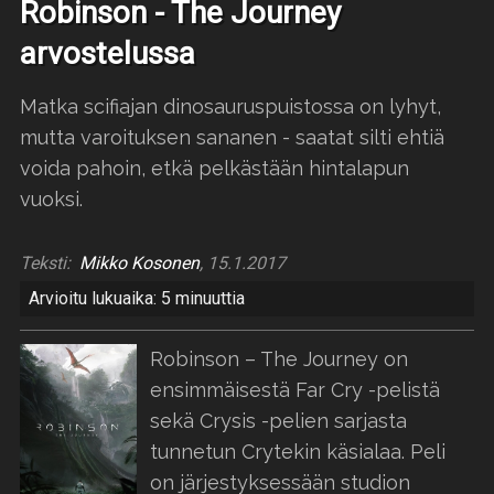
Robinson - The Journey
arvostelussa
Matka scifiajan dinosauruspuistossa on lyhyt,
mutta varoituksen sananen - saatat silti ehtiä
voida pahoin, etkä pelkästään hintalapun
vuoksi.
Teksti:
Mikko Kosonen
, 15.1.2017
Arvioitu lukuaika: 5 minuuttia
Robinson – The Journey on
ensimmäisestä Far Cry -pelistä
sekä Crysis -pelien sarjasta
tunnetun Crytekin käsialaa. Peli
on järjestyksessään studion