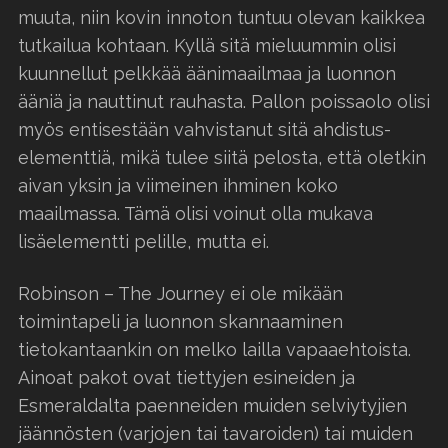
muuta, niin kovin innoton tuntuu olevan kaikkea
tutkailua kohtaan. Kyllä sitä mieluummin olisi
kuunnellut pelkkää äänimaailmaa ja luonnon
ääniä ja nauttinut rauhasta. Pallon poissaolo olisi
myös entisestään vahvistanut sitä ahdistus-
elementtiä, mikä tulee siitä pelosta, että oletkin
aivan yksin ja viimeinen ihminen koko
maailmassa. Tämä olisi voinut olla mukava
lisäelementti pelille, mutta ei.
Robinson – The Journey ei ole mikään
toimintapeli ja luonnon skannaaminen
tietokantaankin on melko lailla vapaaehtoista.
Ainoat pakot ovat tiettyjen esineiden ja
Esmeraldalta paenneiden muiden selviytyjien
jäännösten (varjojen tai tavaroiden) tai muiden