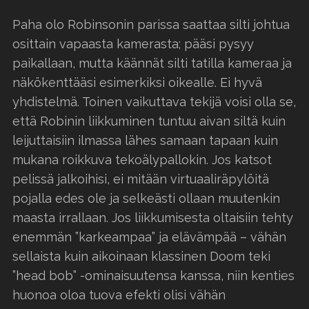
Paha olo Robinsonin parissa saattaa silti johtua
osittain vapaasta kamerasta; pääsi pysyy
paikallaan, mutta käännät silti tatilla kameraa ja
näkökenttääsi esimerkiksi oikealle. Ei hyvä
yhdistelmä. Toinen vaikuttava tekijä voisi olla se,
että Robinin liikkuminen tuntuu aivan siltä kuin
leijuttaisiin ilmassa lähes samaan tapaan kuin
mukana roikkuva tekoälypallokin. Jos katsot
pelissä jalkoihisi, ei mitään virtuaaliräpylöitä
pojalla edes ole ja selkeästi ollaan muutenkin
maasta irrallaan. Jos liikkumisesta oltaisiin tehty
enemmän ”karkeampaa” ja elävämpää – vähän
sellaista kuin aikoinaan klassinen Doom teki
”head bob” -ominaisuutensa kanssa, niin kenties
huonoa oloa tuova efekti olisi vähän