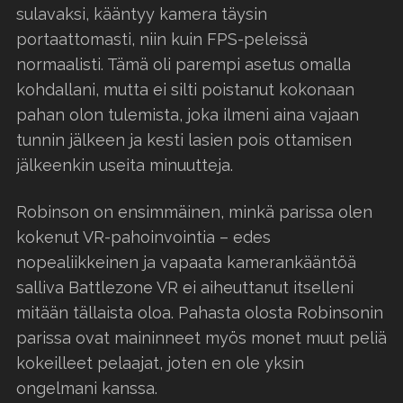
sulavaksi, kääntyy kamera täysin
portaattomasti, niin kuin FPS-peleissä
normaalisti. Tämä oli parempi asetus omalla
kohdallani, mutta ei silti poistanut kokonaan
pahan olon tulemista, joka ilmeni aina vajaan
tunnin jälkeen ja kesti lasien pois ottamisen
jälkeenkin useita minuutteja.
Robinson on ensimmäinen, minkä parissa olen
kokenut VR-pahoinvointia – edes
nopealiikkeinen ja vapaata kamerankääntöä
salliva Battlezone VR ei aiheuttanut itselleni
mitään tällaista oloa. Pahasta olosta Robinsonin
parissa ovat maininneet myös monet muut peliä
kokeilleet pelaajat, joten en ole yksin
ongelmani kanssa.