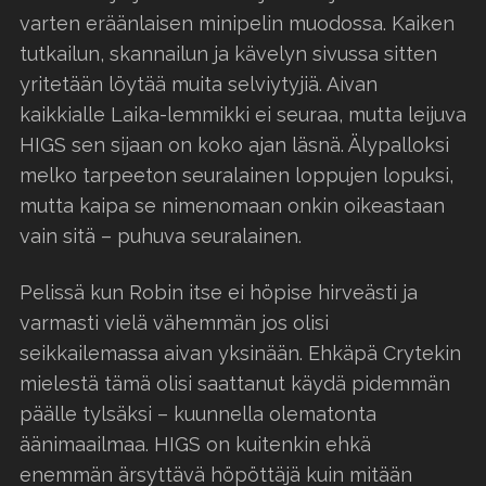
varten eräänlaisen minipelin muodossa. Kaiken
tutkailun, skannailun ja kävelyn sivussa sitten
yritetään löytää muita selviytyjiä. Aivan
kaikkialle Laika-lemmikki ei seuraa, mutta leijuva
HIGS sen sijaan on koko ajan läsnä. Älypalloksi
melko tarpeeton seuralainen loppujen lopuksi,
mutta kaipa se nimenomaan onkin oikeastaan
vain sitä – puhuva seuralainen.
Pelissä kun Robin itse ei höpise hirveästi ja
varmasti vielä vähemmän jos olisi
seikkailemassa aivan yksinään. Ehkäpä Crytekin
mielestä tämä olisi saattanut käydä pidemmän
päälle tylsäksi – kuunnella olematonta
äänimaailmaa. HIGS on kuitenkin ehkä
enemmän ärsyttävä höpöttäjä kuin mitään