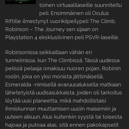
toinen virtuaalilaseille suunniteltu
peli. Ensimmäinen oli Oculus
Riftille ilmestynyt vuorikiipeilypeli The Climb.
Robinson – The Journey sen sijaan on
Playstation 4 eksklusiivinen peli PSVR-laseille.
Robinsonissa seikkaillaan vähän eri
tunnelmissa, kun The Climbissä. Tässä uudessa
pelissä pelaaja omaksuu nuoren pojan, Robinin
roolin, joka on yksi monista jättimäisellä,
Esmeralda -nimisellä avaruusaluksella matkaan
lähetetyistä uudisasukkaista, joiden oli tarkoitus
löytää uusi planeetta, mikä mahdollistaisi
ihmiskunnan muuttamisen uusiin maisemiin ja
uuteen alkuun. Alus kuitenkin syystä tai toisesta
hajoaa ja putoaa alas, sitä ennen pakokapselit