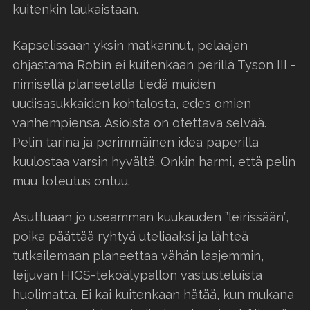
kuitenkin laukaistaan.
Kapselissaan yksin matkannut, pelaajan
ohjastama Robin ei kuitenkaan perillä Tyson III -
nimisellä planeetalla tiedä muiden
uudisasukkaiden kohtalosta, edes omien
vanhempiensa. Asioista on otettava selvää.
Pelin tarina ja perimmäinen idea paperilla
kuulostaa varsin hyvältä. Onkin harmi, että pelin
muu toteutus ontuu.
Asuttuaan jo useamman kuukauden ”leirissään”,
poika päättää ryhtyä uteliaaksi ja lähteä
tutkailemaan planeettaa vähän laajemmin,
leijuvan HIGS-tekoälypallon vastusteluista
huolimatta. Ei kai kuitenkaan hätää, kun mukana