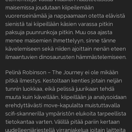
maisemissa joudutaan kiipeilemään
vuorenseinämää ja nappaamaan otetta elävistä
sienistä tai kiipeillään käsien varassa pitkin
paksuja puunrunkoja pitkin. Muu osa ajasta
menee maisemien ihmettelyyn, sinne tänne
kävelemiseen sekä niiden ajoittain nenän eteen
ilmaantuvien dinosaurusten hämmästelemiseen.
Pelinä Robinson – The Journey ei ole mikään
pitkä ilmestys. Kestoltaan kenties jotain neljän
tunnin luokkaa, eikä pelissä juurikaan tehdä
muuta kuin kävellään, kiipeillään ja analysoidaan
erehdyttävästi move-kapulalta muistuttavalla
scifi-skannerilla ympäristön elukoita tarpeellista
tietokantaa varten. Välillä pitää pariin kertaan
uudelleenjärjestellä virranjakelua joitain laitteita