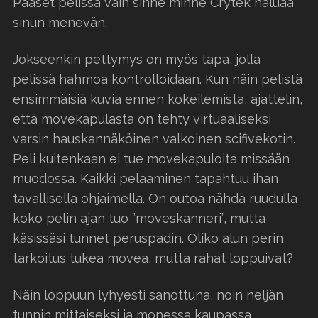
Pääset pelissä vain sinne minne Crytek haluaa
sinun menevän.
Jokseenkin pettymys on myös tapa, jolla
pelissä hahmoa kontrolloidaan. Kun näin pelistä
ensimmäisiä kuvia ennen kokeilemista, ajattelin,
että movekapulasta on tehty virtuaaliseksi
varsin hauskannäköinen valkoinen scifivekotin.
Peli kuitenkaan ei tue movekapuloita missään
muodossa. Kaikki pelaaminen tapahtuu ihan
tavallisella ohjaimella. On outoa nähdä ruudulla
koko pelin ajan tuo ”moveskanneri”, mutta
käsissäsi tunnet peruspadin. Oliko alun perin
tarkoitus tukea movea, mutta rahat loppuivat?
Näin loppuun lyhyesti sanottuna, noin neljän
tunnin mittaiseksi ja monessa kaupassa