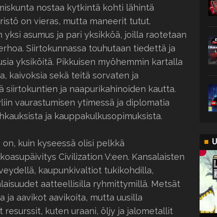
iskunta nostaa kytkintä kohti lähintä
istö on vieras, mutta maneerit tutut.
 yksi asumus ja pari yksikköä, joilla raotetaan
erhoa. Siirtokunnassa touhutaan tiedettä ja
usia yksiköitä. Pikkuisen myöhemmin kartalla
, kaivoksia sekä teitä sorvaten ja
 siirtokuntien ja naapurikahinoiden kautta.
yliin vaurastumisen ytimessä ja diplomatia
hkauksista ja kauppakulkusopimuksista.
U
on, kuin kyseessä olisi pelkkä
lkoasupäivitys Civilization V:een. Kansalaisten
eydellä, kaupunkivaltiot tukikohdilla,
laisuudet aatteellisilla ryhmittymillä. Metsät
a ja aavikot aavikoita, mutta uusilla
t resurssit, kuten uraani, öljy ja jalometallit