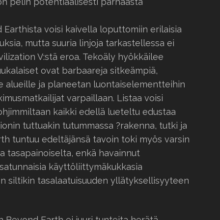
on pelin potentiaalisesti parhaasta
 Earthista voisi kaivella loputtomiin erilaisia
ksia, mutta suuria linjoja tarkastellessa ei
ivilization V:stä eroa. Tekoäly hyökkäilee
kalaiset ovat barbaareja sitkeämpiä,
lle alueille ja planeetan luontaiselementteihin
musmatkailijat varpaillaan. Listaa voisi
hjimmiltaan kaikki edellä lueteltu edustaa
ationin tuttuakin tutummassa ?rakenna, tutki ja
th tuntuu edeltäjänsä tavoin toki myös varsin
a tasapainoiselta, enkä havainnut
 satunnaisia käyttöliittymäkukkasia
 siltikin tasalaatuisuuden yllätyksellisyyteen
n Beyond Earth ei juuri tunteita herätä.