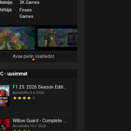
kaisija:
2K Games
ittäjä:
Firaxis
Games
Avaa pelin lisätiedot
C - uusimmat
F1 25: 2026 Season Edition niputtaa uutta ja vanhaa samaan pakettiin
Arvosteltu 6.8.2026
Willow Guard - Complete Edition on hack 'n' slash -retki eläinten valtakuntaan
Arvosteltu 15.7.2026