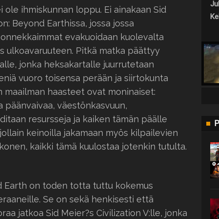
Jul
 ole ihmiskunnan loppu. Ei ainakaan Sid
Keh
ion: Beyond Earthissa, jossa jossa
a onnekkaimmat evakuoidaan kuolevalta
s ulkoavaruuteen. Pitkä matka päättyy
alle, jonka heksakartalle juurrutetaan
meniä vuoro toisensa perään ja siirtokunta
n maailman haasteet ovat moninaiset:
aa päänvaivaa, väestönkasvuun,
aditaan resursseja ja kaiken tämän päälle
P
ä jollain keinoilla jakamaan myös kilpailevien
onen, kaikki tämä kuulostaa jotenkin tutulta.
nd Earth on toden totta tuttu kokemus
eraaneille. Se on sekä henkisesti että
aa jatkoa Sid Meier?s Civilization V:lle, jonka