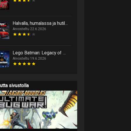
Halvalla, humalassa ja hutiloiden: Cheap Car Repair on aito kolmen H:n autonhuoltosimulaattori
Arvosteltu 22.6.2026
Lego Batman: Legacy of The Dark Knight on sydämellinen paluu Gotham Cityn palikkakaduille
Arvosteltu 19.6.2026
utta sivustolla