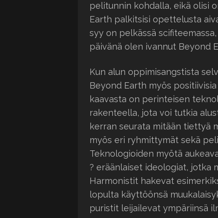
pelitunnin kohdalla, eikä olisi 
Earth palkitsisi opettelusta ai
syy on pelkässä scifiteemassa,
päivänä olen ivannut Beyond Eart
Kun alun oppimisangstista selvi
Beyond Earth myös positiivisia
kaavasta on perinteisen tekn
rakenteella, jota voi tutkia al
kerran seurata mitään tiettyä m
myös eri ryhmittymät sekä peli
Teknologioiden myötä aukeavat m
? eräänlaiset ideologiat, jotka 
Harmonistit hakevat esimerkik
lopulta käyttöönsä muukalaisyk
puristit leijailevat ympäriinsä