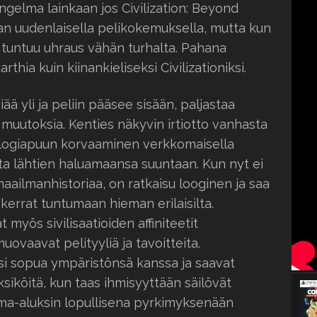
ongelma lainkaan jos Civilization: Beyond
van uudenlaisella pelikokemuksella, mutta kun
 tuntuu uhraus vähän turhalta. Pahana
hia kuin kiinankieliseksi Civilizationiksi.
ää yli ja peliin pääsee sisään, paljastaa
 muutoksia. Kenties näkyvin irtiotto vanhasta
ologiapuun korvaaminen verkkomaisella
usta lähtien haluamaansa suuntaan. Kun nyt ei
aailmanhistoriaa, on ratkaisu looginen ja saa
kerrat tuntumaan hieman erilaisilta.
yös sivilisaatioiden affiniteetit
muovaavat pelityyliä ja tavoitteita.
si sopua ympäristönsä kanssa ja saavat
siköitä, kun taas ihmisyyttään säilövät
 ilma-aluksin lopullisena pyrkimyksenään