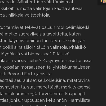
apallo. Affiniteettien välittömimmät
yksiköihin, mutta valintojen kautta aukeaa
pa uniikkeja voittoehtoja.
utut tehtävät tekevät paluun roolipelimäisellä
hä melko suoraviivaisia tavoitteita, kuten
ten käynnistäminen tai tietyn teknologian
ikii aina silloin tällöin valintoja. Pitäisikö
ia löydöksiä vai biomassaa? Pitäisikö
laisiin vai siviileihin? Kysymysten asettelussa
opa kypsään moraaliseen tai yhteiskunnalliseen
asti Beyond Earth jänistää
sittää seuraukset selkokielisinä, mitattavina
kysymysten taustat menettävät merkityksensä
 sitä mieluummin +5% terveemmät kaupungit,
nties jonkun upouuden keksinnön. Harmillista