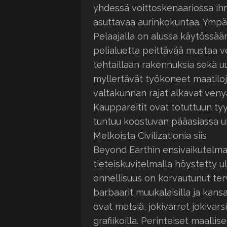
yhdessä voittoskenaariossa ihm
asuttavaa aurinkokuntaa. Ympär
Pelaajalla on alussa käytössään
pelialuetta peittävää mustaa v
tehtaillaan rakennuksia sekä u
myllertävät työkoneet maatiloja
valtakunnan rajat alkavat venyä
Kauppareitit ovat totuttuun ty
tuntuu koostuvan pääasiassa u
Melkoista Civilizationia siis
Beyond Earthin ensivaikutelma 
tieteiskuvitelmalla höystetty u
onnellisuus on korvautunut terv
barbaarit muukalaisilla ja kansa
ovat metsiä, jokivarret jokivarsi
grafiikoilla. Perinteiset maallise