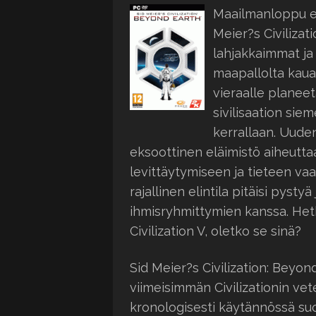
Maailmanloppu ei
Meier?s Civilizat
lahjakkaimmat j
maapallolta kaua
vieraalle planeet
sivilisaation sie
kerrallaan. Uude
eksoottinen eläimistö aiheutt
levittäytymiseen ja tieteen va
rajallinen elintila pitäisi pysty
ihmisryhmittymien kanssa. Hetk
Civilization V, oletko se sinä?
Sid Meier?s Civilization: Beyo
viimeisimmän Civilizationin vet
kronologisesti käytännössä suor