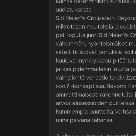
kuinka determinismi kuristaa il
uudistuksesta.
Sid Meier?s Civilization: Beyond
mikrotason muutoksia ja uudistu
peli lopulta juuri Sid Meier?s C
vähemmän, hyönteismäiset muu
satelliitit suovat bonuksia isoi
kuuluva myrkkykaasu pitää tutki
jatkaa pidemmällekin, mutta po
vain pientä variaatioita Civiliz
sodi? -konseptissa. Beyond Ear
ammattimaisesti rakennetulta j
arvostelusessioiden puitteissa
kummempia puutteita. Vaihtaisin
minä päivänä tahansa.
Audiovisuaaliselta ulosanniltaa