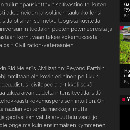
n tullut epäuskottavia scifivastineita, kuten
Gal
fy
sesti alkuaineiden jaksollinen taulukko lensi
Kir
sillä olisihan se melko loogista kuvitella
universumin tuollakin puolen polymeereistä ja
lkästään korni, vaan tekee kokemuksesta
 osin Civilization-veteraanien
 Sid Meier?s Civilization: Beyond Earthin
Ho
uut
jimmiltaan ole kovin erilainen peli kuin
Kir
iedeuudistus, civilopedia-artikkeli sekä
 lukea aivan uudella intensiteetillä, sillä
Y
tehokkaasti kokemusperäisen intuition. On
lä raudan voi tehdä miekkoja, mutta
 geofysiikan välillä arvuuttelu vaatii jo
n ole ongelma kuin ensimmäisen kymmenen