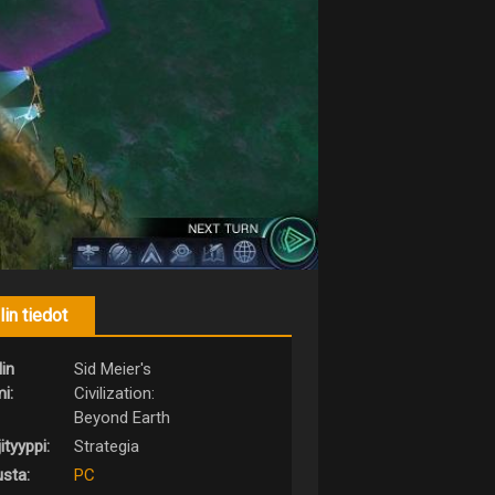
lin tiedot
lin
Sid Meier's
i:
Civilization:
Beyond Earth
ityyppi:
Strategia
usta:
PC