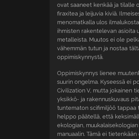
ovat saaneet kenkää ja tilalle o
firaxitea ja leijuvia kiviä. Ilmei
menomatkalla ulos ilmalukosta, 
ihmisten rakentelevan asioita 
metalleista. Muutos ei ole pe
vähemmän tutun ja nostaa tältä
oppimiskynnystä.
Oppimiskynnys lienee muutenkin
suurin ongelma. Kyseessä ei poh
Civilization V, mutta jokainen t
yksikkö- ja rakennuskuvaus pitää
tuntematon scifimiljöö tappaa 
helppo päätellä, että keksimäl
ekologian, muukalaisekologian ja
manuaalin. Tämä ei tietenkää