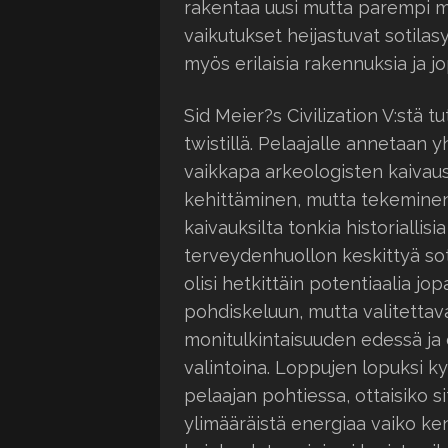
rakentaa uusi mutta parempi ma
vaikutukset heijastuvat sotilas
myös erilaisia rakennuksia ja jo
Sid Meier?s Civilization V:stä t
twistillä. Pelaajalle annetaan y
vaikkapa arkeologisten kaivaus
kehittäminen, mutta tekeminen po
kaivauksilta tonkia historiallis
terveydenhuollon keskittyä soti
olisi hetkittäin potentiaalia j
pohdiskeluun, mutta valitettav
monitulkintaisuuden edessä ja e
valintoina. Loppujen lopuksi 
pelaajan pohtiessa, ottaisiko
ylimääräistä energiaa vaiko ke