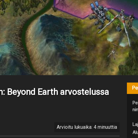
Pe
ion: Beyond Earth arvostelussa
Pe
nim
Laj
Arvioitu lukuaika: 4 minuuttia
Al