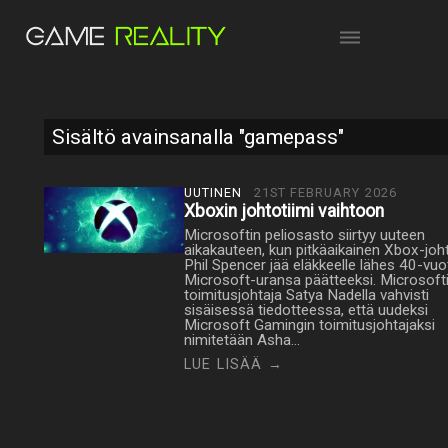
Sisältö avainsanalla "gamepass"
UUTINEN
21ST FEBRUARY 2026
Xboxin johtotiimi vaihtoon
Microsoftin peliosasto siirtyy uuteen
aikakauteen, kun pitkäaikainen Xbox-joh
Phil Spencer jää eläkkeelle lähes 40-vuo
Microsoft-uransa päätteeksi. Microsoft
toimitusjohtaja Satya Nadella vahvisti
sisäisessä tiedotteessa, että uudeksi
Microsoft Gamingin toimitusjohtajaksi
nimitetään Asha…
LUE LISÄÄ →