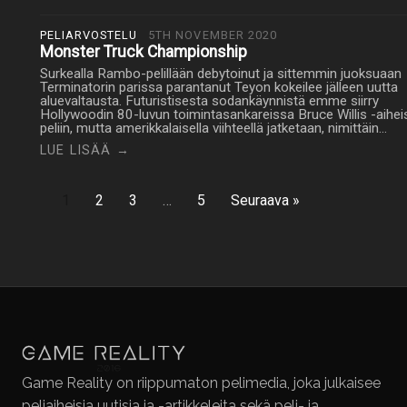
PELIARVOSTELU
5TH NOVEMBER 2020
Monster Truck Championship
Surkealla Rambo-pelillään debytoinut ja sittemmin juoksuaan
Terminatorin parissa parantanut Teyon kokeilee jälleen uutta
aluevaltausta. Futuristisesta sodankäynnistä emme siirry
Hollywoodin 80-luvun toimintasankareissa Bruce Willis -aihe
peliin, mutta amerikkalaisella viihteellä jatketaan, nimittäin…
LUE LISÄÄ →
1
2
3
…
5
Seuraava »
Game Reality on riippumaton pelimedia, joka julkaisee
peliaiheisia uutisia ja -artikkeleita sekä peli- ja