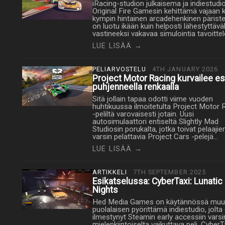
iRacing-studion julkaisema ja indiestudi
Original Fire Gamesin kehittämä vajaan
kympin hintainen arcadehenkinen päristel
on luotu ikään kuin helposti lähestyttävä
vastineeksi vakavaa simulointia tavoitte
LUE LISÄÄ →
PELIARVOSTELU
4TH JANUARY 2026
Project Motor Racing kurvailee es
puhjenneella renkaalla
Sitä jollain tapaa odotti viime vuoden
huhtikuussa ilmoitetulta Project Motor 
-peliltä varovaisesti jotain. Uusi
autosimulaattori entiseltä Slightly Mad
Studiosin porukalta, jotka toivat pelaajie
varsin pelattavia Project Cars -pelejä…
LUE LISÄÄ →
ARTIKKELI
7TH SEPTEMBER 2025
Esikatselussa: CyberTaxi: Lunatic
Nights
Hed Media Games on käytännössä mu
puolalaisen pyörittämä indiestudio, jolta
ilmestynyt Steamin early accessiin varsi
mielenkiintoiselta vaikuttava peli, CyberT