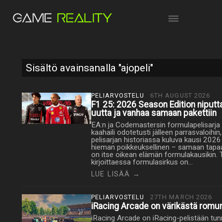
Sisältö avainsanalla "ajopeli"
PELIARVOSTELU
6TH AUGUST 2026
F1 25: 2026 Season Edition niputt
uutta ja vanhaa samaan pakettiin
EA:n ja Codemastersin formulapelisarja
kaahaili odotetusti jälleen parrasvaloihin
pelisarjan historiassa kuluva kausi 2026
hieman poikkeuksellinen – samaan tapa
on itse oikean elämän formulakausikin. 
kirjoittaessa formulasirkus on…
LUE LISÄÄ →
PELIARVOSTELU
27TH MARCH 2026
iRacing Arcade on värikästä romura
iRacing Arcade on iRacing-pelistään tu