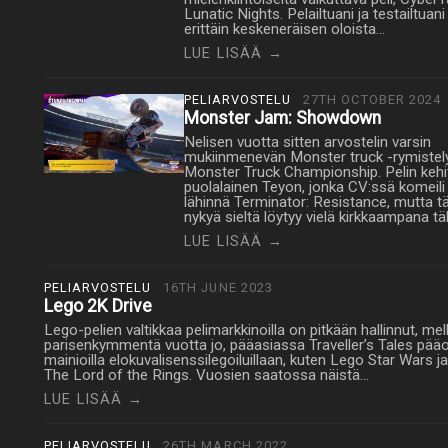
Lunatic Nights. Pelailtuani ja testailtuani
erittäin keskeneräisen oloista…
LUE LISÄÄ →
PELIARVOSTELU
27TH OCTOBER 2024
Monster Jam: Showdown
Nelisen vuotta sitten arvostelin varsin
mukiinmenevän Monster truck -rymistel
Monster Truck Championship. Pelin kehit
puolalainen Teyon, jonka CV:ssä komeili
lähinnä Terminator: Resistance, mutta t
nykyä sieltä löytyy vielä kirkkaampana t
LUE LISÄÄ →
PELIARVOSTELU
16TH JUNE 2023
Lego 2K Drive
Lego-pelien valtikkaa pelimarkkinoilla on pitkään hallinnut, me
parisenkymmentä vuotta jo, pääasiassa Traveller’s Tales pää
mainioilla elokuvalisenssilegoiluillaan, kuten Lego Star Wars j
The Lord of the Rings. Vuosien saatossa näistä…
LUE LISÄÄ →
PELIARVOSTELU
26TH MARCH 2022