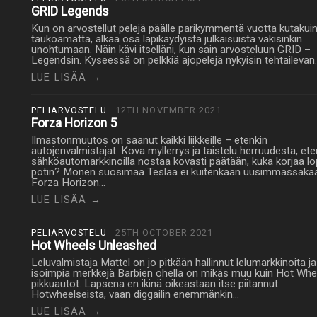
GRID Legends
Kun on arvostellut pelejä päälle parikymmentä vuotta kutakuin
taukoamatta, alkaa osa läpikäydyistä julkaisuista väkisinkin
unohtumaan. Näin kävi itselläni, kun sain arvosteluun GRID –
Legendsin. Kyseessä on pelkkiä ajopelejä nykyisin tehtailevan
LUE LISÄÄ →
PELIARVOSTELU
12TH NOVEMBER 2021
Forza Horizon 5
Ilmastonmuutos on saanut kaikki liikkeille – etenkin
autojenvalmistajat. Kova myllerrys ja taistelu herruudesta, ete
sähköautomarkkinoilla nostaa kovasti päätään, kuka korjaa lo
potin? Monen suosimaa Teslaa ei kuitenkaan uusimmassaka
Forza Horizon…
LUE LISÄÄ →
PELIARVOSTELU
25TH OCTOBER 2021
Hot Wheels Unleashed
Leluvalmistaja Mattel on jo pitkään hallinnut lelumarkkinoita ja
isoimpia merkkejä Barbien ohella on mikäs muu kuin Hot Whe
pikkuautot. Lapsena en ikinä oikeastaan itse piitannut
Hotwheelseista, vaan diggailin enemmänkin…
LUE LISÄÄ →