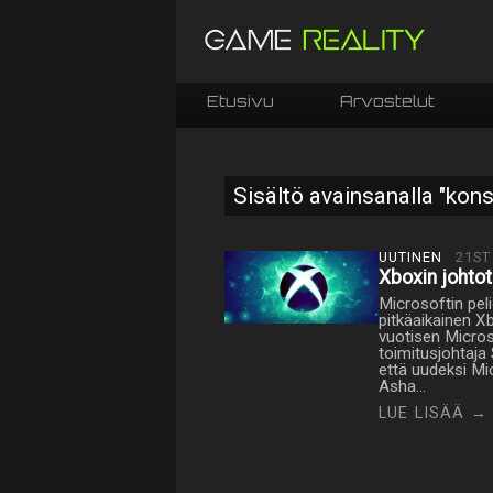
Etusivu
Arvostelut
Sisältö avainsanalla "kon
UUTINEN
21ST
Xboxin johtot
Microsoftin pel
pitkäaikainen Xb
vuotisen Micros
toimitusjohtaja 
että uudeksi Mi
Asha…
LUE LISÄÄ →