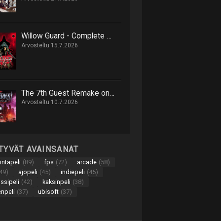
Willow Guard - Complete Edition on hack 'n' slash -retki eläinten valtakuntaan
Arvosteltu 15.7.2026
The 7th Guest Remake on onnistunut uusinta 90-luvun seikkailusta
Arvosteltu 10.7.2026
TTYVÄT AVAINSANAT
intapeli
(89)
fps
(72)
arcade
(58)
49)
ajopeli
(45)
indiepeli
(45)
nssipeli
(42)
kaksinpeli
(38)
enpeli
(37)
ubisoft
(37)