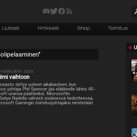
Uutiset
Artikkelit
Shop
Toimitus
U
solipelaaminen"
 FEBRUARY 2026
iimi vaihtoon
iosasto siirtyy uuteen aikakauteen, kun
ox-johtaja Phil Spencer jää eläkkeelle lähes 40-
oft-uransa päätteeksi. Microsoftin
Satya Nadella vahvisti sisäisessä tiedotteessa,
crosoft Gamingin toimitusjohtajaksi nimitetään