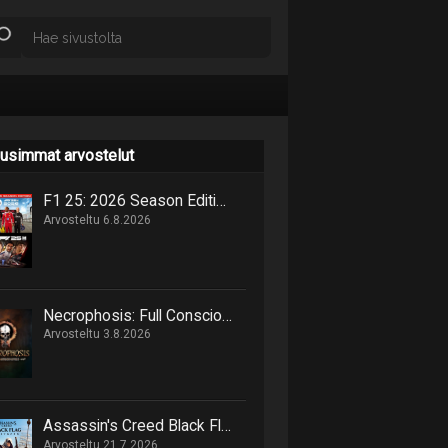
usimmat arvostelut
F1 25: 2026 Season Edition niputtaa uutta ja vanhaa samaan pakettiin
Arvosteltu 6.8.2026
Necrophosis: Full Consciousness tarjoilee lovecraftimaisen matkan painajaisnäkymiin
Arvosteltu 3.8.2026
Assassin's Creed Black Flag Resynced marssittaa epäilijät lankulta
Arvosteltu 21.7.2026