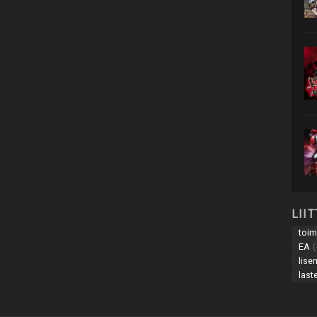
LII
toim
EA
(
lise
last