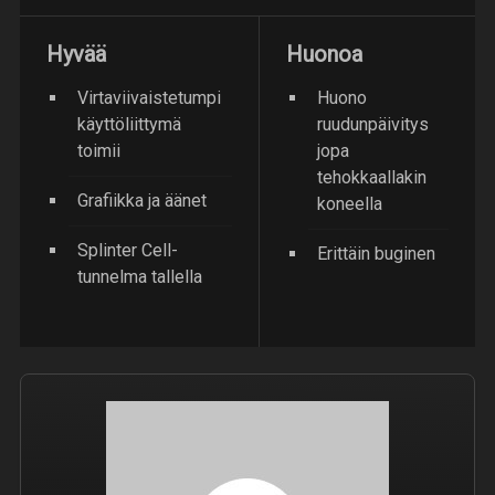
Hyvää
Huonoa
Virtaviivaistetumpi
Huono
käyttöliittymä
ruudunpäivitys
toimii
jopa
tehokkaallakin
Grafiikka ja äänet
koneella
Splinter Cell-
Erittäin buginen
tunnelma tallella