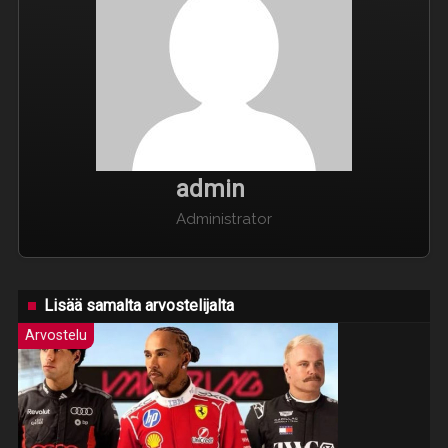
admin
Administrator
Lisää samalta arvostelijalta
Arvostelu