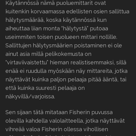
Käytännössä nämä puoluemittarit ovat
kuitenkin korvaamassa edellisten osien sallittua
hälytysmäärää, koska käytännössä kun
aiheuttaa liian monta “hälytystä” putoaa
useimmiten toisen puolueen mittari nollille.
Sallittujen hälytysmäärien poistaminen ei ole
ainut asia millä pelikokemusta on
“virtaviivaistettu” hieman realistisemmaksi, sillä
enää ei ruudulla myöskään näy mittareita, jotka
näyttävät kuinka paljon pelaaja pitää ääntä, tai
että kuinka suuresti pelaaja on
näkyvillä/varjoissa.
Sen sijaan tätä mitataan Fisherin puvussa
olevilla kahdella valolaitteella, jotka näyttävät
vihreää valoa Fisherin ollessa vihollisen