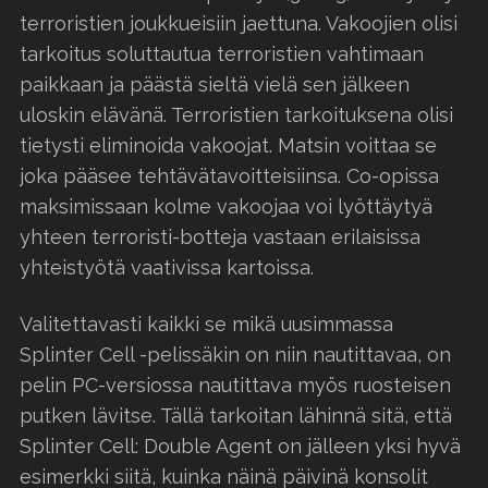
terroristien joukkueisiin jaettuna. Vakoojien olisi
tarkoitus soluttautua terroristien vahtimaan
paikkaan ja päästä sieltä vielä sen jälkeen
uloskin elävänä. Terroristien tarkoituksena olisi
tietysti eliminoida vakoojat. Matsin voittaa se
joka pääsee tehtävätavoitteisiinsa. Co-opissa
maksimissaan kolme vakoojaa voi lyöttäytyä
yhteen terroristi-botteja vastaan erilaisissa
yhteistyötä vaativissa kartoissa.
Valitettavasti kaikki se mikä uusimmassa
Splinter Cell -pelissäkin on niin nautittavaa, on
pelin PC-versiossa nautittava myös ruosteisen
putken lävitse. Tällä tarkoitan lähinnä sitä, että
Splinter Cell: Double Agent on jälleen yksi hyvä
esimerkki siitä, kuinka näinä päivinä konsolit