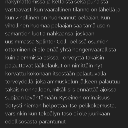
näkymättömissä ja keltaista sekä punaista
vastaavasti kun vaarallinen tilanne on lähellä ja
kun vihollinen on huomannut pelaajan. Kun
vihollinen huomaa pelaajan saa tämä usein
samantien luotia nahkaansa, joskaan
uusimmassa Splinter Cell -pelissä osumien
ottaminen ei ole enää yhtä hengenvaarallista
kuin aiemmissa osissa. Terveyttä takaisin
palauttavat lääkelaukut on nimittäin nyt
korvattu kokonaan itsestään palautuvalla
terveydellä, joka ammuskelun jälkeen palautuu
takaisin ennalleen, mikäli siis ennättää ajoissa
suojaan levähtämään. Kyseinen ominaisuus
tietysti hieman helpottaa itse pelikokemusta,
varsinkin kun tekoälyn taso ei ole juurikaan
edellisosasta parantunut.