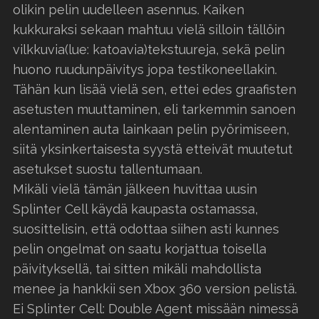
olikin pelin uudelleen asennus. Kaiken
kukkuraksi sekaan mahtuu vielä silloin tällöin
vilkkuvia(lue: katoavia)tekstuureja, sekä pelin
huono ruudunpäivitys jopa testikoneellakin.
Tähän kun lisää vielä sen, ettei edes graafisten
asetusten muuttaminen, eli tarkemmin sanoen
alentaminen auta lainkaan pelin pyörimiseen,
siitä yksinkertaisesta syystä etteivät muutetut
asetukset suostu tallentumaan.
Mikäli vielä tämän jälkeen huvittaa uusin
Splinter Cell käydä kaupasta ostamassa,
suosittelisin, että odottaa siihen asti kunnes
pelin ongelmat on saatu korjattua toisella
päivityksellä, tai sitten mikäli mahdollista
menee ja hankkii sen Xbox 360 version pelistä.
Ei Splinter Cell: Double Agent missään nimessä