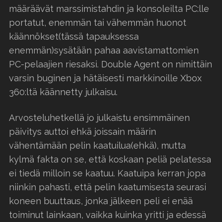
määräävät marssimistahdin ja konsoleilta PC:lle
portatut, enemmän tai vähemmän huonot
käännökset(tässä tapauksessa
enemmän)sysätään pahaa aavistamattomien
PC-pelaajien riesaksi. Double Agent on nimittäin
varsin buginen ja hätäisesti markkinoille Xbox
360:ltä käännetty julkaisu.
Arvosteluhetkellä jo julkaistu ensimmäinen
päivitys auttoi ehkä joissain määrin
vähentämään pelin kaatuilua(ehkä), mutta
kylmä fakta on se, että koskaan peliä pelatessa
ei tiedä milloin se kaatuu. Kaatuipa kerran jopa
niinkin pahasti, että pelin kaatumisesta seurasi
koneen buuttaus, jonka jälkeen peli ei enää
toiminut lainkaan, vaikka kuinka yritti ja edessä