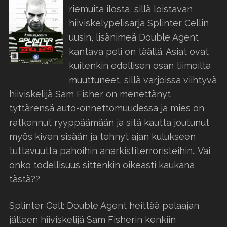
riemuita ilosta, sillä loistavan
hiiviskelypelisarja Splinter Cellin
uusin, lisänimeä Double Agent
kantava peli on täällä. Asiat ovat
kuitenkin edellisen osan tiimoilta
muuttuneet, sillä varjoissa viihtyvä
hiiviskelijä Sam Fisher on menettänyt
tyttärensä auto-onnettomuudessa ja mies on
ratkennut ryyppäämään ja sitä kautta joutunut
myös kiven sisään ja tehnyt ajan kulukseen
tuttavuutta pahoihin anarkistiterroristeihin.. Vai
onko todellisuus sittenkin oikeasti kaukana
tästä??
Splinter Cell: Double Agent heittää pelaajan
jälleen hiiviskelijä Sam Fisherin kenkiin