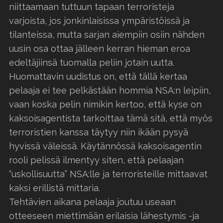
niittaamaan tuttuun tapaan terroristeja
varjoista, jos jonkinlaisissa ympäristöissä ja
tilanteissa, mutta sarjan aiempiin osiin nähden
uusin osa ottaa jälleen kerran hieman eroa
edeltäjiinsä tuomalla peliin jotain uutta.
Huomattavin uudistus on, että tällä kertaa
pelaaja ei tee pelkästään hommia NSA:n leipiin,
vaan koska pelin nimikin kertoo, että kyse on
kaksoisagentista tarkoittaa tämä sitä, että myös
terroristien kanssa täytyy niin ikään pysyä
hyvissä väleissä. Käytännössä kaksoisagentin
rooli pelissä ilmentyy siten, että pelaajan
“uskollisuutta” NSA:lle ja terroristeille mittaavat
kaksi erillistä mittaria.
Tehtävien aikana pelaaja joutuu useaan
otteeseen miettimään erilaisia lähestymis -ja