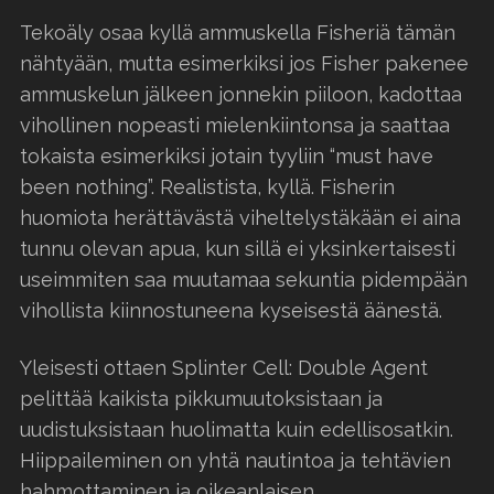
Tekoäly osaa kyllä ammuskella Fisheriä tämän
nähtyään, mutta esimerkiksi jos Fisher pakenee
ammuskelun jälkeen jonnekin piiloon, kadottaa
vihollinen nopeasti mielenkiintonsa ja saattaa
tokaista esimerkiksi jotain tyyliin “must have
been nothing”. Realistista, kyllä. Fisherin
huomiota herättävästä viheltelystäkään ei aina
tunnu olevan apua, kun sillä ei yksinkertaisesti
useimmiten saa muutamaa sekuntia pidempään
vihollista kiinnostuneena kyseisestä äänestä.
Yleisesti ottaen Splinter Cell: Double Agent
pelittää kaikista pikkumuutoksistaan ja
uudistuksistaan huolimatta kuin edellisosatkin.
Hiippaileminen on yhtä nautintoa ja tehtävien
hahmottaminen ja oikeanlaisen