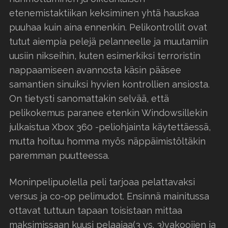
etenemistaktiikan keksiminen yhtä hauskaa
puuhaa kuin aina ennenkin. Pelikontrollit ovat
tutut aiempia pelejä pelanneelle ja muutamiin
uusiin nikseihin, kuten esimerkiksi terroristin
nappaamiseen avannosta käsin pääsee
samantien sinuiksi hyvien kontrollien ansiosta.
On tietysti sanomattakin selvää, että
pelikokemus paranee etenkin Windowsillekin
julkaistua Xbox 360 -peliohjainta käytettäessä,
mutta hoituu homma myös näppäimistöltäkin
paremman puutteessa.
Moninpelipuolella peli tarjoaa pelattavaksi
versus ja co-op pelimudot. Ensinnä mainitussa
ottavat tuttuun tapaan toisistaan mittaa
maksimissaan kuusi pelaajaa(3 vs. 3)vakoojien ja