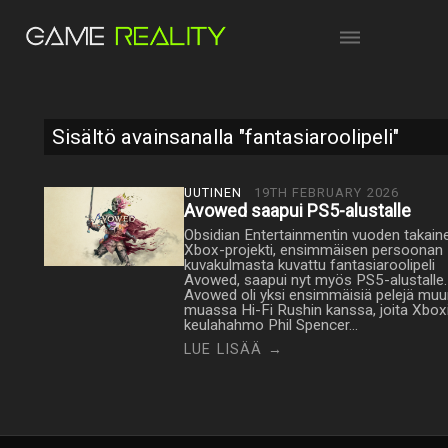
Sisältö avainsanalla "fantasiaroolipeli"
UUTINEN
19TH FEBRUARY 2026
Avowed saapui PS5-alustalle
Obsidian Entertainmentin vuoden takain
Xbox-projekti, ensimmäisen persoonan
kuvakulmasta kuvattu fantasiaroolipeli
Avowed, saapui nyt myös PS5-alustalle.
Avowed oli yksi ensimmäisiä pelejä mu
muassa Hi-Fi Rushin kanssa, joita Xbox
keulahahmo Phil Spencer…
LUE LISÄÄ →