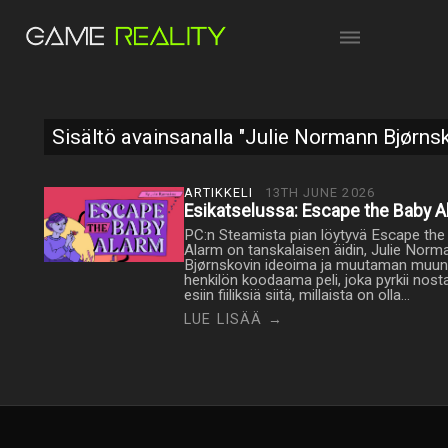
Sisältö avainsanalla "Julie Normann Bjørns
ARTIKKELI
13TH JUNE 2026
Esikatselussa: Escape the Baby A
PC:n Steamista pian löytyvä Escape the
Alarm on tanskalaisen äidin, Julie Norm
Bjørnskovin ideoima ja muutaman muun
henkilön koodaama peli, joka pyrkii nos
esiin fiiliksiä siitä, millaista on olla…
LUE LISÄÄ →