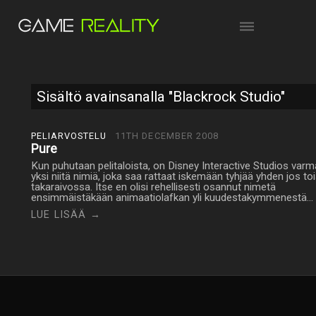
Sisältö avainsanalla "Blackrock Studio"
PELIARVOSTELU
11TH DECEMBER 2008
Pure
Kun puhutaan pelitaloista, on Disney Interactive Studios varm
yksi niitä nimiä, joka saa rattaat iskemään tyhjää yhden jos to
takaraivossa. Itse en olisi rehellisesti osannut nimetä
ensimmäistäkään animaatiolafkan yli kuudestakymmenestä…
LUE LISÄÄ →